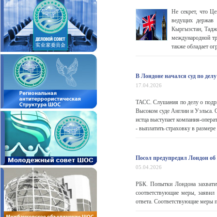
Не секрет, что Ц
ведущих держав 
Кыргызстан, Таджи
международной тр
также обладает о
В Лондоне начался суд по дел
17.04.2026
ТАСС. Слушания по делу о подры
Высоком суде Англии и Уэльса. 
истца выступает компания-операт
- выплатить страховку в размере 
Посол предупредил Лондон об о
05.04.2026
РБК. Попытки Лондона захватит
соответствующие меры, заявил 
ответа. Соответствующие меры пр