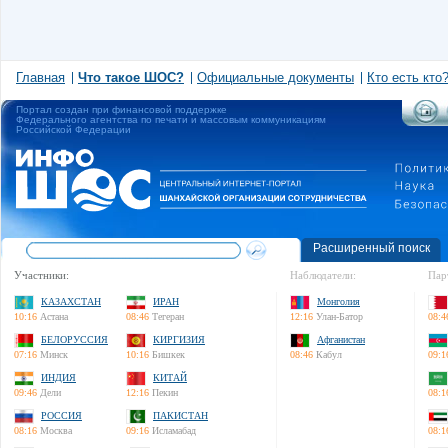
Главная
Что такое ШОС?
Официальные документы
Кто есть кто
Портал создан при финансовой поддержке
Федерального агентства по печати и массовым коммуникациям
Российской Федерации
Расширенный поиск
Участники:
Наблюдатели:
Пар
КАЗАХСТАН
ИРАН
Монголия
10:16
Астана
08:46
Тегеран
12:16
Улан-Батор
08:4
БЕЛОРУССИЯ
КИРГИЗИЯ
Афганистан
07:16
Минск
10:16
Бишкек
08:46
Кабул
09:1
ИНДИЯ
КИТАЙ
09:46
Дели
12:16
Пекин
08:1
РОССИЯ
ПАКИСТАН
08:16
Москва
09:16
Исламабад
08:1