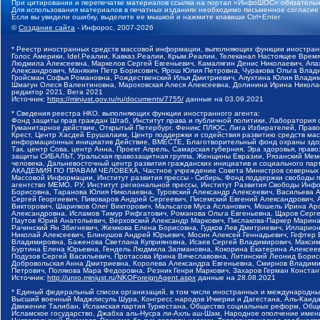
При цитировании и перепечатке материалов ссылка на портал «ИнфоШОС» обязательн
Для использования материалов в печатных изданиях необходимо письменное согласие
Если вы увидели ошибку, выделите ее мышкой и нажмите клавиши Ctrl+Enter
©
Создание сайта
- Инфорос, 2007-2026
* Реестр иностранных средств массовой информации, выполняющих функции иностранн
Голос Америки, Idel.Реалии, Кавказ.Реалии, Крым.Реалии, Телеканал Настоящее Время
Людмила Алексеевна, Маркелов Сергей Евгеньевич, Камалягин Денис Николаевич, Апах
Александрович, Маняхин Петр Борисович, Ярош Юлия Петровна, Чуракова Ольга Влади
Гройсман Софья Романовна, Рождественский Илья Дмитриевич, Апухтина Юлия Владимир
Шмагун Олеся Валентиновна, Мароховская Алеся Алексеевна, Долинина Ирина Никола
редактор 2021, Вега 2021
Источник:
https://minjust.gov.ru/ru/documents/7755/
данные на
03.09.2021
* Сведения реестра НКО, выполняющих функции иностранного агента:
Фонд защиты прав граждан Штаб, Институт права и публичной политики, Лаборатория
Гуманитарное действие, Открытый Петербург, Феникс ПЛЮС, Лига Избирателей, Правов
Крест, Центр Хасдей Ерушалаим, Центр поддержки и содействия развитию средств мас
информационных инициатив Действие, ВМЕСТЕ, Благотворительный фонд охраны здоров
Так, центр Сова, центр Анна, Проект Апрель, Самарская губерния, Эра здоровья, пр
защиты СИБАЛЬТ, Уральская правозащитная группа, Женщины Евразии, Рязанский Мемо
человека, Дальневосточный центр развития гражданских инициатив и социального пар
АКАДЕМИЯ ПО ПРАВАМ ЧЕЛОВЕКА, Частное учреждение Совета Министров северных стр
Массовой Информации, Институт развития прессы - Сибирь, Фонд поддержки свободы 
агентство МЕМО. РУ, Институт региональной прессы, Институт Развития Свободы Инф
Борисовна, Таранова Юлия Николаевна, Туровский Александр Алексеевич, Васильева 
Сергей Георгиевич, Пивоваров Андрей Сергеевич, Писемский Евгений Александрович,
Викторович, Шарипков Олег Викторович, Мальсагов Муса Асланович, Мошель Ирина Ар
Александровна, Исламов Тимур Рифгатович, Романова Ольга Евгеньевна, Щаров Серг
Паутов Юрий Анатольевич, Верховский Александр Маркович, Пислакова-Паркер Марина
Рачинский Ян Збигневич, Жемкова Елена Борисовна, Гудков Лев Дмитриевич, Иллари
Николай Алексеевич, Блинушов Андрей Юрьевич, Мосин Алексей Геннадьевич, Гефтер
Владимировна, Баженова Светлана Куприяновна, Исаев Сергей Владимирович, Максим
Буртина Елена Юрьевна, Гендель Людмила Залмановна, Кокорина Екатерина Алексеев
Подузов Сергей Васильевич, Протасова Ирина Вячеславовна, Литинский Леонид Борис
Добровольская Анна Дмитриевна, Королева Александра Евгеньевна, Смирнов Владими
Петрович, Полякова Мара Федоровна, Резник Генри Маркович, Захаров Герман Конста
Источник:
http://unro.minjust.ru/NKOForeignAgent.aspx
данные на
28.08.2021
* Единый федеральный список организаций, в том числе иностранных и международны
Высший военный Маджлисуль Шура, Конгресс народов Ичкерии и Дагестана, Аль-Каида, 
Движение Талибан, Исламская партия Туркестана, Общество социальных реформ, Общес
Исламское государство, Джабха аль-Нусра ли-Ахль аш-Шам, Народное ополчение имен