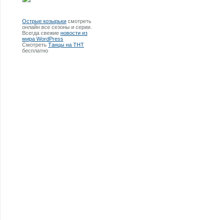
Острые козырьки
смотреть
онлайн все сезоны и серии.
Всегда свежие
новости из
мира WordPress
Смотреть
Танцы на ТНТ
бесплатно