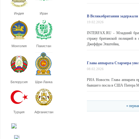
Индия
Иран
В Великобритании задержали 
19.02.2026
INTERFAX.RU - Младший брат 
стражу британской полицией в 
Джеффри Эпштейна,
Монголия
Пакистан
Глава аппарата Стармера увол
08.02.2026
РИА Новости. Глава аппарата п
Белорусия
Шри-Ланка
бывшего посла в США Питера М
« перва
Турция
Афганистан