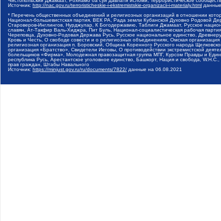
Чистопольский Джамаат, Рохнамо ба суи давлати исломи, Террористическое сообщест
Источник:
http://nac.gov.ru/terroristicheskie-i-ekstremistskie-organizacii-i-materialy.html
данные
* Перечень общественных объединений и религиозных организаций в отношении котор
Национал-большевистская партия, ВЕК РА, Рада земли Кубанской Духовно Родовой Де
Староверов-Инглингов, Нурджулар, К Богодержавию, Таблиги Джамаат, Русское наци
славян, Ат-Такфир Валь-Хиджра, Пит Буль, Национал-социалистическая рабочая парт
Череповца, Духовно-Родовая Держава Русь, Русское национальное единство, Древнер
Кровь и Честь, О свободе совести и о религиозных объединениях, Омская организаци
религиозная организация п. Боровский, Община Коренного Русского народа Щелковског
организация «Братство», Свидетели Иеговы, О противодействии экстремистской деяте
болельщиков «Фирма», Молодежная правозащитная группа МПГ, Курсом Правды и Единен
республика Русь, Арестантское уголовное единство, Башкорт, Нация и свобода, W.H.С
прав граждан, Штабы Навального
Источник:
https://minjust.gov.ru/ru/documents/7822/
данные на
06.08.2021