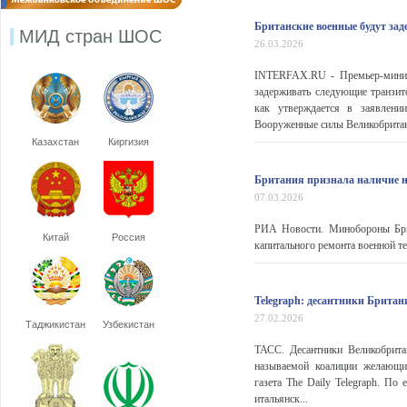
Британские военные будут зад
МИД стран ШОС
26.03.2026
INTERFAX.RU - Премьер-минис
задерживать следующие транзит
как утверждается в заявлении
Вооруженные силы Великобритани
Казахстан
Киргизия
Британия признала наличие на
07.03.2026
РИА Новости. Минобороны Брит
Китай
Россия
капитального ремонта военной те
Telegraph: десантники Британ
27.02.2026
Таджикистан
Узбекистан
ТАСС. Десантники Великобрита
называемой коалиции желающи
газета The Daily Telegraph. По
итальянск...