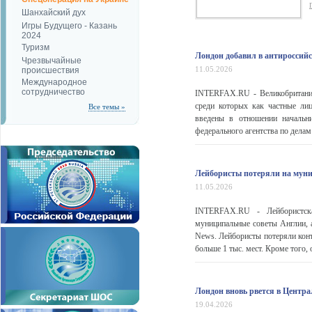
Шанхайский дух
Игры Будущего - Казань
2024
Туризм
Лондон добавил в антироссий
Чрезвычайные
11.05.2026
происшествия
Международное
сотрудничество
INTERFAX.RU - Великобритания
среди которых как частные ли
Все темы »
введены в отношении начальн
федерального агентства по дела
Лейбористы потеряли на муни
11.05.2026
INTERFAX.RU - Лейбористск
муниципальные советы Англии, а
News. Лейбористы потеряли конт
больше 1 тыс. мест. Кроме того,
Лондон вновь рвется в Центр
19.04.2026