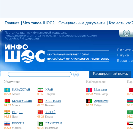
Главная
Что такое ШОС?
Официальные документы
Кто есть кто
Портал создан при финансовой поддержке
Федерального агентства по печати и массовым коммуникациям
Российской Федерации
Расширенный поиск
Участники:
Наблюдатели:
Пар
КАЗАХСТАН
ИРАН
Монголия
07:23
Астана
05:53
Тегеран
09:23
Улан-Батор
05:5
БЕЛОРУССИЯ
КИРГИЗИЯ
Афганистан
04:23
Минск
07:23
Бишкек
05:53
Кабул
06:2
ИНДИЯ
КИТАЙ
06:53
Дели
09:23
Пекин
05:2
РОССИЯ
ПАКИСТАН
05:23
Москва
06:23
Исламабад
05:2