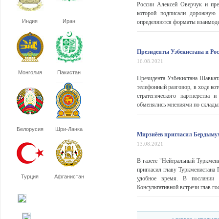
России Алексей Оверчук и пре
которой подписали дорожную 
Индия
Иран
определяются форматы взаимоде
Президенты Узбекистана и Рос
16.08.2021
Монголия
Пакистан
Президента Узбекистана Шавката
телефонный разговор, в ходе ко
стратегического партнерства 
обменялись мнениями по складыв
Белорусия
Шри-Ланка
Мирзиёев пригласил Бердымух
13.08.2021
В газете "Нейтральный Туркмен
пригласил главу Туркменистана
Турция
Афганистан
удобное время. В послании п
Консультативной встречи глав го