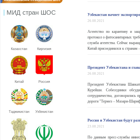
МИД стран ШОС
Узбекистан начнет экспортир
26.08.2021
Агентство по карантину и защ
протокол о фитосанитарных треб
служба агентства. Сейчас выра
Китай присоединился к странам -
Казахстан
Киргизия
Президент Узбекистана и гла
26.08.2021
Китай
Россия
Президент Узбекистана Шавка
Курейши. Собеседники обсуди
сотрудничества, договорились 
дороги "Термез – Мазари-Шариф 
Таджикистан
Узбекистан
Россия и Узбекистан будут ра
23.08.2021
По данным пресс-службы инвест