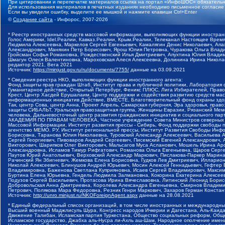
При цитировании и перепечатке материалов ссылка на портал «ИнфоШОС» обязательн
Для использования материалов в печатных изданиях необходимо письменное согласие
Если вы увидели ошибку, выделите ее мышкой и нажмите клавиши Ctrl+Enter
©
Создание сайта
- Инфорос, 2007-2026
* Реестр иностранных средств массовой информации, выполняющих функции иностранн
Голос Америки, Idel.Реалии, Кавказ.Реалии, Крым.Реалии, Телеканал Настоящее Время
Людмила Алексеевна, Маркелов Сергей Евгеньевич, Камалягин Денис Николаевич, Апах
Александрович, Маняхин Петр Борисович, Ярош Юлия Петровна, Чуракова Ольга Влади
Гройсман Софья Романовна, Рождественский Илья Дмитриевич, Апухтина Юлия Владимир
Шмагун Олеся Валентиновна, Мароховская Алеся Алексеевна, Долинина Ирина Никола
редактор 2021, Вега 2021
Источник:
https://minjust.gov.ru/ru/documents/7755/
данные на
03.09.2021
* Сведения реестра НКО, выполняющих функции иностранного агента:
Фонд защиты прав граждан Штаб, Институт права и публичной политики, Лаборатория
Гуманитарное действие, Открытый Петербург, Феникс ПЛЮС, Лига Избирателей, Правов
Крест, Центр Хасдей Ерушалаим, Центр поддержки и содействия развитию средств мас
информационных инициатив Действие, ВМЕСТЕ, Благотворительный фонд охраны здоров
Так, центр Сова, центр Анна, Проект Апрель, Самарская губерния, Эра здоровья, пр
защиты СИБАЛЬТ, Уральская правозащитная группа, Женщины Евразии, Рязанский Мемо
человека, Дальневосточный центр развития гражданских инициатив и социального пар
АКАДЕМИЯ ПО ПРАВАМ ЧЕЛОВЕКА, Частное учреждение Совета Министров северных стр
Массовой Информации, Институт развития прессы - Сибирь, Фонд поддержки свободы 
агентство МЕМО. РУ, Институт региональной прессы, Институт Развития Свободы Инф
Борисовна, Таранова Юлия Николаевна, Туровский Александр Алексеевич, Васильева 
Сергей Георгиевич, Пивоваров Андрей Сергеевич, Писемский Евгений Александрович,
Викторович, Шарипков Олег Викторович, Мальсагов Муса Асланович, Мошель Ирина Ар
Александровна, Исламов Тимур Рифгатович, Романова Ольга Евгеньевна, Щаров Серг
Паутов Юрий Анатольевич, Верховский Александр Маркович, Пислакова-Паркер Марина
Рачинский Ян Збигневич, Жемкова Елена Борисовна, Гудков Лев Дмитриевич, Иллари
Николай Алексеевич, Блинушов Андрей Юрьевич, Мосин Алексей Геннадьевич, Гефтер
Владимировна, Баженова Светлана Куприяновна, Исаев Сергей Владимирович, Максим
Буртина Елена Юрьевна, Гендель Людмила Залмановна, Кокорина Екатерина Алексеев
Подузов Сергей Васильевич, Протасова Ирина Вячеславовна, Литинский Леонид Борис
Добровольская Анна Дмитриевна, Королева Александра Евгеньевна, Смирнов Владими
Петрович, Полякова Мара Федоровна, Резник Генри Маркович, Захаров Герман Конста
Источник:
http://unro.minjust.ru/NKOForeignAgent.aspx
данные на
28.08.2021
* Единый федеральный список организаций, в том числе иностранных и международны
Высший военный Маджлисуль Шура, Конгресс народов Ичкерии и Дагестана, Аль-Каида, 
Движение Талибан, Исламская партия Туркестана, Общество социальных реформ, Общес
Исламское государство, Джабха аль-Нусра ли-Ахль аш-Шам, Народное ополчение имен