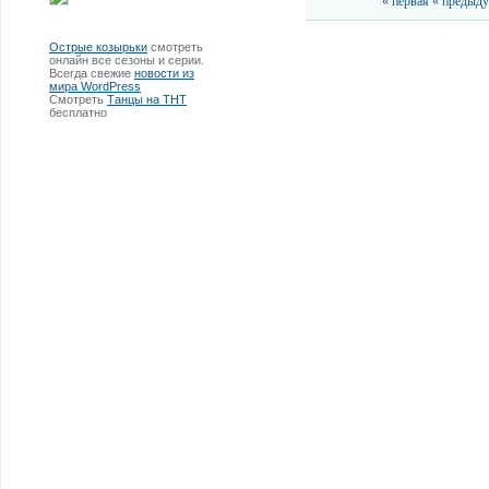
« первая
« предыд
Острые козырьки
смотреть
онлайн все сезоны и серии.
Всегда свежие
новости из
мира WordPress
Смотреть
Танцы на ТНТ
бесплатно