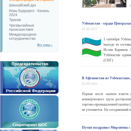
Шанхайский дух
Игры Будущего - Казань
2024
Туризм
Узбекистан - сердце Централь
Чрезвычайные
07.09.2021
происшествия
Международное
сотрудничество
1 сентября Узбек
выходе из состав
Все темы »
Ислам Каримов. В
Узбекистан одним
(СНГ).
В Афганистан из Узбекистана 
02.09.2021
Первая после захвата власти
коммерческого груза доставлена
торгово-промышленной палаты (Т
не уточняется. На сегодняшний м
Путин поздравил Мирзиёева с