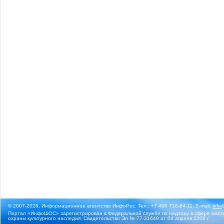
© 2007-2026, Информационное агентство ИнфоРос. Тел.: +7 495 718-84-11, E-mail:
info
Портал «ИнфоШОС» зарегистрирован в Федеральной службе по надзору в сфере массо
охраны культурного наследия. Свидетельство Эл № 77-31649 от 04 апреля 2008 г.