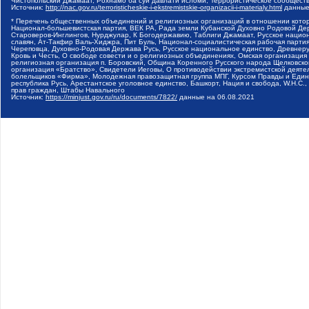
Чистопольский Джамаат, Рохнамо ба суи давлати исломи, Террористическое сообщест
Источник:
http://nac.gov.ru/terroristicheskie-i-ekstremistskie-organizacii-i-materialy.html
данные
* Перечень общественных объединений и религиозных организаций в отношении котор
Национал-большевистская партия, ВЕК РА, Рада земли Кубанской Духовно Родовой Де
Староверов-Инглингов, Нурджулар, К Богодержавию, Таблиги Джамаат, Русское наци
славян, Ат-Такфир Валь-Хиджра, Пит Буль, Национал-социалистическая рабочая парт
Череповца, Духовно-Родовая Держава Русь, Русское национальное единство, Древнер
Кровь и Честь, О свободе совести и о религиозных объединениях, Омская организаци
религиозная организация п. Боровский, Община Коренного Русского народа Щелковског
организация «Братство», Свидетели Иеговы, О противодействии экстремистской деяте
болельщиков «Фирма», Молодежная правозащитная группа МПГ, Курсом Правды и Единен
республика Русь, Арестантское уголовное единство, Башкорт, Нация и свобода, W.H.С
прав граждан, Штабы Навального
Источник:
https://minjust.gov.ru/ru/documents/7822/
данные на
06.08.2021