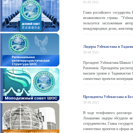
01.09.2021
Глава российского государств
независимости страны. "Узбек
пользуется заслуженным авто
международных делах, констатир
Лидеры Узбекистана и Таджик
30.08.2021
Президент Узбекистана Шавкат 
Рахмоном. Президенты рассмотре
высшем уровне в Таджикистан 1
совместных проектов кооперации 
Президенты Узбекистана и Бе
30.08.2021
В ходе телефонного разговора
Лукашенко лидеры обсудили ак
сотрудничества. Главы государс
совместных проектов в сферах и