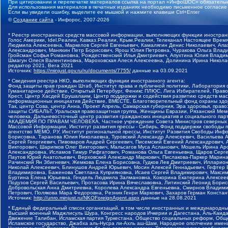
При цитировании и перепечатке материалов ссылка на портал «ИнфоШОС» обязательн
Для использования материалов в печатных изданиях необходимо письменное согласие
Если вы увидели ошибку, выделите ее мышкой и нажмите клавиши Ctrl+Enter
©
Создание сайта
- Инфорос, 2007-2026
* Реестр иностранных средств массовой информации, выполняющих функции иностранн
Голос Америки, Idel.Реалии, Кавказ.Реалии, Крым.Реалии, Телеканал Настоящее Время
Людмила Алексеевна, Маркелов Сергей Евгеньевич, Камалягин Денис Николаевич, Апах
Александрович, Маняхин Петр Борисович, Ярош Юлия Петровна, Чуракова Ольга Влади
Гройсман Софья Романовна, Рождественский Илья Дмитриевич, Апухтина Юлия Владимир
Шмагун Олеся Валентиновна, Мароховская Алеся Алексеевна, Долинина Ирина Никола
редактор 2021, Вега 2021
Источник:
https://minjust.gov.ru/ru/documents/7755/
данные на
03.09.2021
* Сведения реестра НКО, выполняющих функции иностранного агента:
Фонд защиты прав граждан Штаб, Институт права и публичной политики, Лаборатория
Гуманитарное действие, Открытый Петербург, Феникс ПЛЮС, Лига Избирателей, Правов
Крест, Центр Хасдей Ерушалаим, Центр поддержки и содействия развитию средств мас
информационных инициатив Действие, ВМЕСТЕ, Благотворительный фонд охраны здоров
Так, центр Сова, центр Анна, Проект Апрель, Самарская губерния, Эра здоровья, пр
защиты СИБАЛЬТ, Уральская правозащитная группа, Женщины Евразии, Рязанский Мемо
человека, Дальневосточный центр развития гражданских инициатив и социального пар
АКАДЕМИЯ ПО ПРАВАМ ЧЕЛОВЕКА, Частное учреждение Совета Министров северных стр
Массовой Информации, Институт развития прессы - Сибирь, Фонд поддержки свободы 
агентство МЕМО. РУ, Институт региональной прессы, Институт Развития Свободы Инф
Борисовна, Таранова Юлия Николаевна, Туровский Александр Алексеевич, Васильева 
Сергей Георгиевич, Пивоваров Андрей Сергеевич, Писемский Евгений Александрович,
Викторович, Шарипков Олег Викторович, Мальсагов Муса Асланович, Мошель Ирина Ар
Александровна, Исламов Тимур Рифгатович, Романова Ольга Евгеньевна, Щаров Серг
Паутов Юрий Анатольевич, Верховский Александр Маркович, Пислакова-Паркер Марина
Рачинский Ян Збигневич, Жемкова Елена Борисовна, Гудков Лев Дмитриевич, Иллари
Николай Алексеевич, Блинушов Андрей Юрьевич, Мосин Алексей Геннадьевич, Гефтер
Владимировна, Баженова Светлана Куприяновна, Исаев Сергей Владимирович, Максим
Буртина Елена Юрьевна, Гендель Людмила Залмановна, Кокорина Екатерина Алексеев
Подузов Сергей Васильевич, Протасова Ирина Вячеславовна, Литинский Леонид Борис
Добровольская Анна Дмитриевна, Королева Александра Евгеньевна, Смирнов Владими
Петрович, Полякова Мара Федоровна, Резник Генри Маркович, Захаров Герман Конста
Источник:
http://unro.minjust.ru/NKOForeignAgent.aspx
данные на
28.08.2021
* Единый федеральный список организаций, в том числе иностранных и международны
Высший военный Маджлисуль Шура, Конгресс народов Ичкерии и Дагестана, Аль-Каида, 
Движение Талибан, Исламская партия Туркестана, Общество социальных реформ, Общес
Исламское государство, Джабха аль-Нусра ли-Ахль аш-Шам, Народное ополчение имен