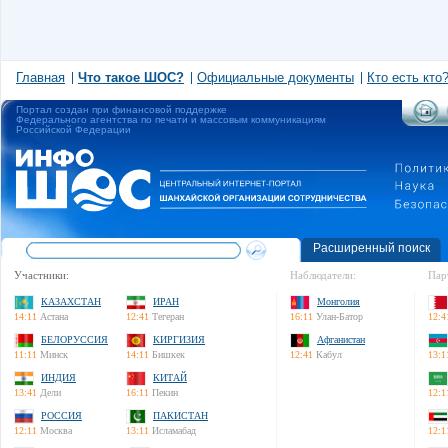
Главная
Что такое ШОС?
Официальные документы
Кто есть кто
Портал создан при финансовой поддержке
Федерального агентства по печати и массовым коммуникациям
Российской Федерации
Расширенный поиск
Участники:
Наблюдатели:
Пар
КАЗАХСТАН
ИРАН
Монголия
14:11
Астана
12:41
Тегеран
16:11
Улан-Батор
12:4
БЕЛОРУССИЯ
КИРГИЗИЯ
Афганистан
11:11
Минск
14:11
Бишкек
12:41
Кабул
13:1
ИНДИЯ
КИТАЙ
13:41
Дели
16:11
Пекин
12:1
РОССИЯ
ПАКИСТАН
12:11
Москва
13:11
Исламабад
12:1