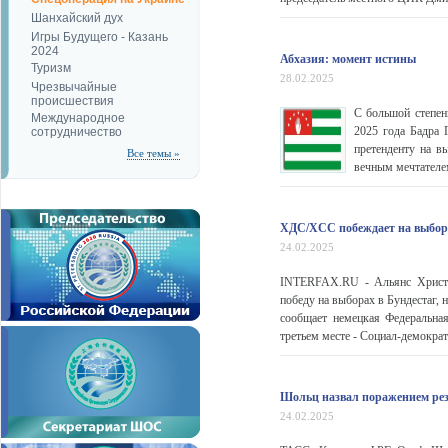
Шанхайский дух
Игры Будущего - Казань
2024
Абхазия: момент истины
Туризм
28.02.2025
Чрезвычайные
происшествия
С большой степен
Международное
2025 года Бадра 
сотрудничество
претенденту на в
Все темы »
вечным мечтателе
ХДС/ХСС побеждает на выборах
24.02.2025
INTERFAX.RU - Альянс Христи
победу на выборах в Бундестаг, 
сообщает немецкая Федеральная
третьем месте - Социал-демокра
Шольц назвал поражением рез
24.02.2025