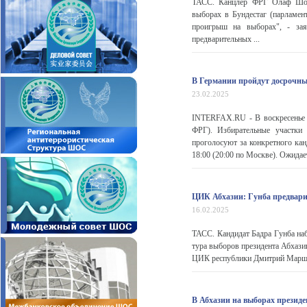
ТАСС. Канцлер ФРГ Олаф Шоль
выборах в Бундестаг (парламент
проигрыш на выборах", - за
предварительных ...
В Германии пройдут досрочны
23.02.2025
INTERFAX.RU - В воскресенье 
ФРГ). Избирательные участки
проголосуют за конкретного кан
18:00 (20:00 по Москве). Ожидает
ЦИК Абхазии: Гунба предвари
16.02.2025
ТАСС. Кандидат Бадра Гунба наб
тура выборов президента Абхази
ЦИК республики Дмитрий Маршан 
В Абхазии на выборах президе