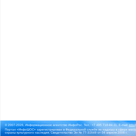
© 2007-2026, Информационное агентство ИнфоРос. Тел.: +7 495 718-84-11, E-mail:
info
Портал «ИнфоШОС» зарегистрирован в Федеральной службе по надзору в сфере массо
охраны культурного наследия. Свидетельство Эл № 77-31649 от 04 апреля 2008 г.