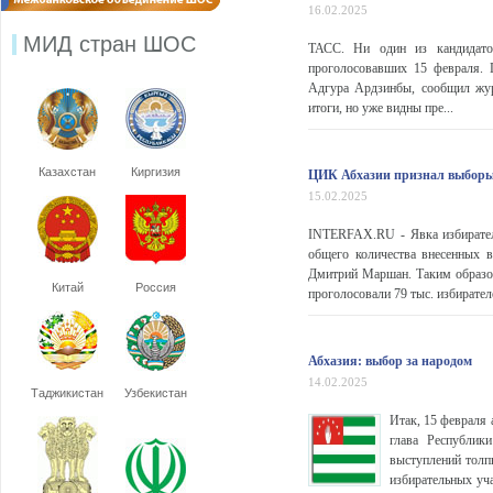
16.02.2025
МИД стран ШОС
ТАСС. Ни один из кандидатов
проголосовавших 15 февраля. 
Адгура Ардзинбы, сообщил жу
итоги, но уже видны пре...
Казахстан
Киргизия
ЦИК Абхазии признал выборы
15.02.2025
INTERFAX.RU - Явка избирателе
общего количества внесенных 
Дмитрий Маршан. Таким образом
Китай
Россия
проголосовали 79 тыс. избирател
Абхазия: выбор за народом
14.02.2025
Таджикистан
Узбекистан
Итак, 15 февраля
глава Республик
выступлений толп
избирательных уч