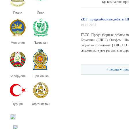
где компактно про
Индия
Иран
ZDF: предвыборные дебаты Шо
10.02.2025
ТАСС. Предвыборные дебаты меж
Германии (СДПГ) Олафом Шоль
Монголия
Пакистан
социального союзов (ХДС/ХСС)
свидетельствуют результаты опро
« первая
« пре
Белорусия
Шри-Ланка
Турция
Афганистан