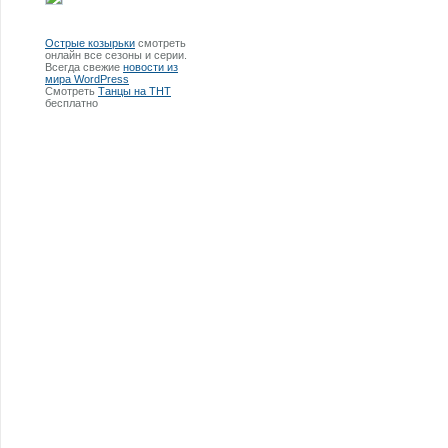
Острые козырьки
смотреть
онлайн все сезоны и серии.
Всегда свежие
новости из
мира WordPress
Смотреть
Танцы на ТНТ
бесплатно