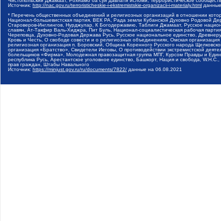
Чистопольский Джамаат, Рохнамо ба суи давлати исломи, Террористическое сообщест
Источник:
http://nac.gov.ru/terroristicheskie-i-ekstremistskie-organizacii-i-materialy.html
данные
* Перечень общественных объединений и религиозных организаций в отношении котор
Национал-большевистская партия, ВЕК РА, Рада земли Кубанской Духовно Родовой Де
Староверов-Инглингов, Нурджулар, К Богодержавию, Таблиги Джамаат, Русское наци
славян, Ат-Такфир Валь-Хиджра, Пит Буль, Национал-социалистическая рабочая парт
Череповца, Духовно-Родовая Держава Русь, Русское национальное единство, Древнер
Кровь и Честь, О свободе совести и о религиозных объединениях, Омская организаци
религиозная организация п. Боровский, Община Коренного Русского народа Щелковског
организация «Братство», Свидетели Иеговы, О противодействии экстремистской деяте
болельщиков «Фирма», Молодежная правозащитная группа МПГ, Курсом Правды и Единен
республика Русь, Арестантское уголовное единство, Башкорт, Нация и свобода, W.H.С
прав граждан, Штабы Навального
Источник:
https://minjust.gov.ru/ru/documents/7822/
данные на
06.08.2021