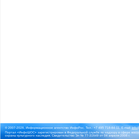
© 2007-2026, Информационное агентство ИнфоРос. Тел.: +7 495 718-84-11, E-mail:
info
Портал «ИнфоШОС» зарегистрирован в Федеральной службе по надзору в сфере массо
охраны культурного наследия. Свидетельство Эл № 77-31649 от 04 апреля 2008 г.