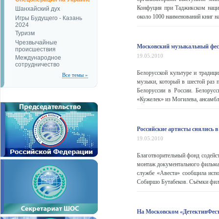
Конфуция при Таджикском наци
Шанхайский дух
около 1000 наименований книг на
Игры Будущего - Казань
2024
Туризм
Чрезвычайные
Московский музыкальный фест
происшествия
19.05.2010
Международное
сотрудничество
Белорусской культуре и традиц
Все темы »
музыки, который в шестой раз п
Белоруссии в России. Белорусс
«Кужелек» из Могилева, ансамбл
Российские артисты снялись 
19.05.2010
Благотворительный фонд содейст
монтаж документального фильм
службе «Авеста» сообщила исп
Собиршо Бутабеков. Съёмки филь
На Московском «ДетективФест