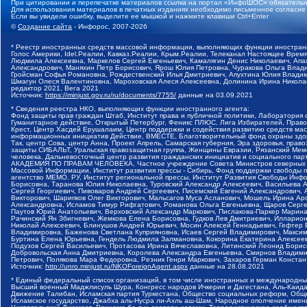
При цитировании и перепечатке материалов ссылка на портал «ИнфоШОС» обязательн
Для использования материалов в печатных изданиях необходимо письменное согласие
Если вы увидели ошибку, выделите ее мышкой и нажмите клавиши Ctrl+Enter
©
Создание сайта
- Инфорос, 2007-2026
* Реестр иностранных средств массовой информации, выполняющих функции иностранн
Голос Америки, Idel.Реалии, Кавказ.Реалии, Крым.Реалии, Телеканал Настоящее Время
Людмила Алексеевна, Маркелов Сергей Евгеньевич, Камалягин Денис Николаевич, Апах
Александрович, Маняхин Петр Борисович, Ярош Юлия Петровна, Чуракова Ольга Влади
Гройсман Софья Романовна, Рождественский Илья Дмитриевич, Апухтина Юлия Владимир
Шмагун Олеся Валентиновна, Мароховская Алеся Алексеевна, Долинина Ирина Никола
редактор 2021, Вега 2021
Источник:
https://minjust.gov.ru/ru/documents/7755/
данные на
03.09.2021
* Сведения реестра НКО, выполняющих функции иностранного агента:
Фонд защиты прав граждан Штаб, Институт права и публичной политики, Лаборатория
Гуманитарное действие, Открытый Петербург, Феникс ПЛЮС, Лига Избирателей, Правов
Крест, Центр Хасдей Ерушалаим, Центр поддержки и содействия развитию средств мас
информационных инициатив Действие, ВМЕСТЕ, Благотворительный фонд охраны здоров
Так, центр Сова, центр Анна, Проект Апрель, Самарская губерния, Эра здоровья, пр
защиты СИБАЛЬТ, Уральская правозащитная группа, Женщины Евразии, Рязанский Мемо
человека, Дальневосточный центр развития гражданских инициатив и социального пар
АКАДЕМИЯ ПО ПРАВАМ ЧЕЛОВЕКА, Частное учреждение Совета Министров северных стр
Массовой Информации, Институт развития прессы - Сибирь, Фонд поддержки свободы 
агентство МЕМО. РУ, Институт региональной прессы, Институт Развития Свободы Инф
Борисовна, Таранова Юлия Николаевна, Туровский Александр Алексеевич, Васильева 
Сергей Георгиевич, Пивоваров Андрей Сергеевич, Писемский Евгений Александрович,
Викторович, Шарипков Олег Викторович, Мальсагов Муса Асланович, Мошель Ирина Ар
Александровна, Исламов Тимур Рифгатович, Романова Ольга Евгеньевна, Щаров Серг
Паутов Юрий Анатольевич, Верховский Александр Маркович, Пислакова-Паркер Марина
Рачинский Ян Збигневич, Жемкова Елена Борисовна, Гудков Лев Дмитриевич, Иллари
Николай Алексеевич, Блинушов Андрей Юрьевич, Мосин Алексей Геннадьевич, Гефтер
Владимировна, Баженова Светлана Куприяновна, Исаев Сергей Владимирович, Максим
Буртина Елена Юрьевна, Гендель Людмила Залмановна, Кокорина Екатерина Алексеев
Подузов Сергей Васильевич, Протасова Ирина Вячеславовна, Литинский Леонид Борис
Добровольская Анна Дмитриевна, Королева Александра Евгеньевна, Смирнов Владими
Петрович, Полякова Мара Федоровна, Резник Генри Маркович, Захаров Герман Конста
Источник:
http://unro.minjust.ru/NKOForeignAgent.aspx
данные на
28.08.2021
* Единый федеральный список организаций, в том числе иностранных и международны
Высший военный Маджлисуль Шура, Конгресс народов Ичкерии и Дагестана, Аль-Каида, 
Движение Талибан, Исламская партия Туркестана, Общество социальных реформ, Общес
Исламское государство, Джабха аль-Нусра ли-Ахль аш-Шам, Народное ополчение имен