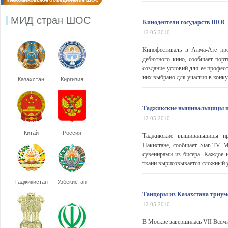
МИД стран ШОС
Кинодеятели государств ШОС 
12.05.2010
Кинофестиваль в Алма-Ате пр
дебютного кино, сообщает порт
создание условий для ее профес
них выбрано для участия в конку
Казахстан
Киргизия
Таджикские вышивальщицы п
12.05.2010
Китай
Россия
Таджикские вышивальщицы пр
Пакистане, сообщает Stan.TV.
сувенирами из бисера. Каждое и
ткани вырисовывается сложный у
Таджикистан
Узбекистан
Танцоры из Казахстана триум
12.05.2010
В Москве завершилась VII Всеми