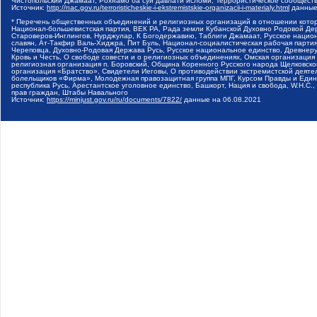
Чистопольский Джамаат, Рохнамо ба суи давлати исломи, Террористическое сообщест
Источник:
http://nac.gov.ru/terroristicheskie-i-ekstremistskie-organizacii-i-materialy.html
данные
* Перечень общественных объединений и религиозных организаций в отношении котор
Национал-большевистская партия, ВЕК РА, Рада земли Кубанской Духовно Родовой Де
Староверов-Инглингов, Нурджулар, К Богодержавию, Таблиги Джамаат, Русское наци
славян, Ат-Такфир Валь-Хиджра, Пит Буль, Национал-социалистическая рабочая парт
Череповца, Духовно-Родовая Держава Русь, Русское национальное единство, Древнер
Кровь и Честь, О свободе совести и о религиозных объединениях, Омская организаци
религиозная организация п. Боровский, Община Коренного Русского народа Щелковског
организация «Братство», Свидетели Иеговы, О противодействии экстремистской деяте
болельщиков «Фирма», Молодежная правозащитная группа МПГ, Курсом Правды и Единен
республика Русь, Арестантское уголовное единство, Башкорт, Нация и свобода, W.H.С
прав граждан, Штабы Навального
Источник:
https://minjust.gov.ru/ru/documents/7822/
данные на
06.08.2021