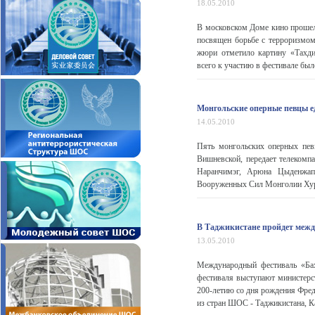
18.05.2010
В московском Доме кино проше
посвящен борьбе с терроризмо
жюри отметило картину «Тахди
всего к участию в фестивале был
Монгольские оперные певцы е
14.05.2010
Пять монгольских оперных пев
Вишневской, передает телекомп
Наранчимэг, Арюна Цыденжапо
Вооруженных Сил Монголии Хурэл
В Таджикистане пройдет межд
13.05.2010
Международный фестиваль «Ба
фестиваля выступают министерс
200-летию со дня рождения Фред
из стран ШОС - Таджикистана, Ка