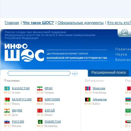
Главная
Что такое ШОС?
Официальные документы
Кто есть кто
Портал создан при финансовой поддержке
Федерального агентства по печати и массовым коммуникациям
Российской Федерации
Расширенный поиск
Участники:
Наблюдатели:
Пар
КАЗАХСТАН
ИРАН
Монголия
09:11
Астана
07:41
Тегеран
11:11
Улан-Батор
07:4
БЕЛОРУССИЯ
КИРГИЗИЯ
Афганистан
06:11
Минск
09:11
Бишкек
07:41
Кабул
08:1
ИНДИЯ
КИТАЙ
08:41
Дели
11:11
Пекин
07:1
РОССИЯ
ПАКИСТАН
07:11
Москва
08:11
Исламабад
07:1