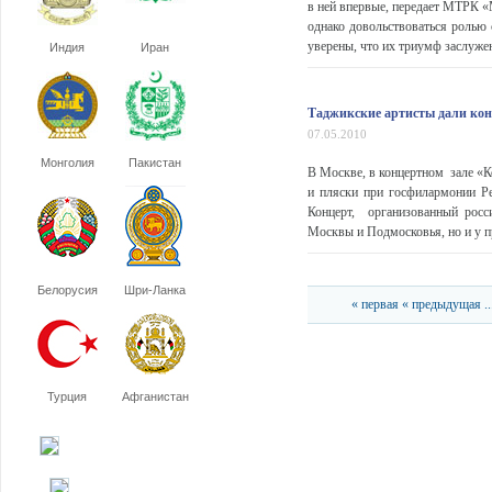
в ней впервые, передает МТРК «М
однако довольствоваться ролью 
уверены, что их триумф заслужен
Индия
Иран
Таджикские артисты дали кон
07.05.2010
Монголия
Пакистан
В Москве, в концертном зале «К
и пляски при госфилармонии Р
Концерт, организованный росс
Москвы и Подмосковья, но и у п
Белорусия
Шри-Ланка
« первая
« предыдущая
..
Турция
Афганистан