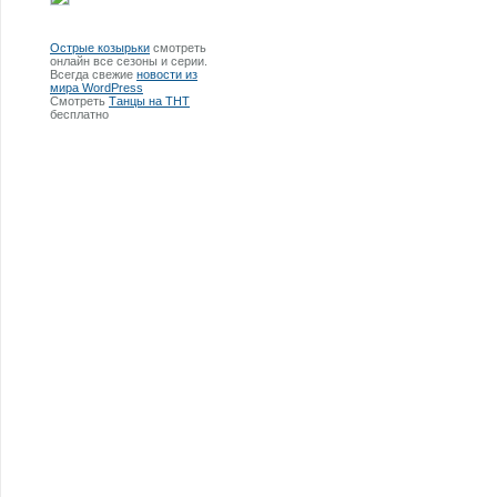
Острые козырьки
смотреть
онлайн все сезоны и серии.
Всегда свежие
новости из
мира WordPress
Смотреть
Танцы на ТНТ
бесплатно