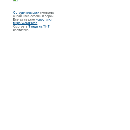
Острые козырьки
смотреть
онлайн все сезоны и серии.
Всегда свежие
новости из
мира WordPress
Смотреть
Танцы на ТНТ
бесплатно