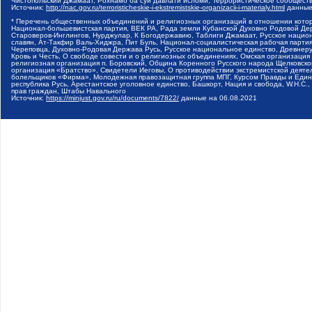
Чистопольский Джамаат, Рохнамо ба суи давлати исломи, Террористическое сообщест
Источник:
http://nac.gov.ru/terroristicheskie-i-ekstremistskie-organizacii-i-materialy.html
данные
* Перечень общественных объединений и религиозных организаций в отношении котор
Национал-большевистская партия, ВЕК РА, Рада земли Кубанской Духовно Родовой Де
Староверов-Инглингов, Нурджулар, К Богодержавию, Таблиги Джамаат, Русское наци
славян, Ат-Такфир Валь-Хиджра, Пит Буль, Национал-социалистическая рабочая парт
Череповца, Духовно-Родовая Держава Русь, Русское национальное единство, Древнер
Кровь и Честь, О свободе совести и о религиозных объединениях, Омская организаци
религиозная организация п. Боровский, Община Коренного Русского народа Щелковског
организация «Братство», Свидетели Иеговы, О противодействии экстремистской деяте
болельщиков «Фирма», Молодежная правозащитная группа МПГ, Курсом Правды и Единен
республика Русь, Арестантское уголовное единство, Башкорт, Нация и свобода, W.H.С
прав граждан, Штабы Навального
Источник:
https://minjust.gov.ru/ru/documents/7822/
данные на
06.08.2021