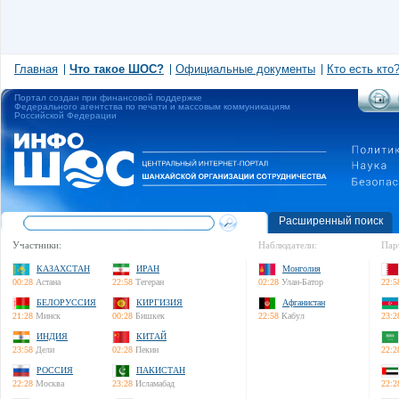
Главная
Что такое ШОС?
Официальные документы
Кто есть кто
Портал создан при финансовой поддержке
Федерального агентства по печати и массовым коммуникациям
Российской Федерации
Расширенный поиск
Участники:
Наблюдатели:
Пар
КАЗАХСТАН
ИРАН
Монголия
00:28
Астана
22:58
Тегеран
02:28
Улан-Батор
22:5
БЕЛОРУССИЯ
КИРГИЗИЯ
Афганистан
21:28
Минск
00:28
Бишкек
22:58
Кабул
23:2
ИНДИЯ
КИТАЙ
23:58
Дели
02:28
Пекин
22:2
РОССИЯ
ПАКИСТАН
22:28
Москва
23:28
Исламабад
22:2