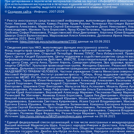
При цитировании и перепечатке материалов ссылка на портал «ИнфоШОС» обязательн
Для использования материалов в печатных изданиях необходимо письменное согласие
Если вы увидели ошибку, выделите ее мышкой и нажмите клавиши Ctrl+Enter
©
Создание сайта
- Инфорос, 2007-2026
* Реестр иностранных средств массовой информации, выполняющих функции иностранн
Голос Америки, Idel.Реалии, Кавказ.Реалии, Крым.Реалии, Телеканал Настоящее Время
Людмила Алексеевна, Маркелов Сергей Евгеньевич, Камалягин Денис Николаевич, Апах
Александрович, Маняхин Петр Борисович, Ярош Юлия Петровна, Чуракова Ольга Влади
Гройсман Софья Романовна, Рождественский Илья Дмитриевич, Апухтина Юлия Владимир
Шмагун Олеся Валентиновна, Мароховская Алеся Алексеевна, Долинина Ирина Никола
редактор 2021, Вега 2021
Источник:
https://minjust.gov.ru/ru/documents/7755/
данные на
03.09.2021
* Сведения реестра НКО, выполняющих функции иностранного агента:
Фонд защиты прав граждан Штаб, Институт права и публичной политики, Лаборатория
Гуманитарное действие, Открытый Петербург, Феникс ПЛЮС, Лига Избирателей, Правов
Крест, Центр Хасдей Ерушалаим, Центр поддержки и содействия развитию средств мас
информационных инициатив Действие, ВМЕСТЕ, Благотворительный фонд охраны здоров
Так, центр Сова, центр Анна, Проект Апрель, Самарская губерния, Эра здоровья, пр
защиты СИБАЛЬТ, Уральская правозащитная группа, Женщины Евразии, Рязанский Мемо
человека, Дальневосточный центр развития гражданских инициатив и социального пар
АКАДЕМИЯ ПО ПРАВАМ ЧЕЛОВЕКА, Частное учреждение Совета Министров северных стр
Массовой Информации, Институт развития прессы - Сибирь, Фонд поддержки свободы 
агентство МЕМО. РУ, Институт региональной прессы, Институт Развития Свободы Инф
Борисовна, Таранова Юлия Николаевна, Туровский Александр Алексеевич, Васильева 
Сергей Георгиевич, Пивоваров Андрей Сергеевич, Писемский Евгений Александрович,
Викторович, Шарипков Олег Викторович, Мальсагов Муса Асланович, Мошель Ирина Ар
Александровна, Исламов Тимур Рифгатович, Романова Ольга Евгеньевна, Щаров Серг
Паутов Юрий Анатольевич, Верховский Александр Маркович, Пислакова-Паркер Марина
Рачинский Ян Збигневич, Жемкова Елена Борисовна, Гудков Лев Дмитриевич, Иллари
Николай Алексеевич, Блинушов Андрей Юрьевич, Мосин Алексей Геннадьевич, Гефтер
Владимировна, Баженова Светлана Куприяновна, Исаев Сергей Владимирович, Максим
Буртина Елена Юрьевна, Гендель Людмила Залмановна, Кокорина Екатерина Алексеев
Подузов Сергей Васильевич, Протасова Ирина Вячеславовна, Литинский Леонид Борис
Добровольская Анна Дмитриевна, Королева Александра Евгеньевна, Смирнов Владими
Петрович, Полякова Мара Федоровна, Резник Генри Маркович, Захаров Герман Конста
Источник:
http://unro.minjust.ru/NKOForeignAgent.aspx
данные на
28.08.2021
* Единый федеральный список организаций, в том числе иностранных и международны
Высший военный Маджлисуль Шура, Конгресс народов Ичкерии и Дагестана, Аль-Каида, 
Движение Талибан, Исламская партия Туркестана, Общество социальных реформ, Общес
Исламское государство, Джабха аль-Нусра ли-Ахль аш-Шам, Народное ополчение имен