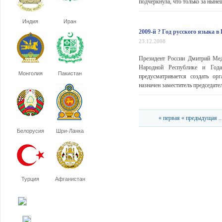
подчеркнула, что только за нын
Индия
Иран
2009-й ? Год русского языка в
23.12.2008
Президент России Дмитрий Мед
Народной Республике и Года
Монголия
Пакистан
предусматривается создать ор
назначен заместитель председат
« первая
« предыдущая
..
Белорусия
Шри-Ланка
Турция
Афганистан