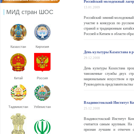
Российский молодежный лагер
13.01.2009
МИД стран ШОС
Российский зимний молодежный л
участие в конкурсах по русско
страной и традиционным китайс
Россией и Китаем в области обра
Казахстан
Киргизия
День культуры Казахстана в 
29.12.2008
День культуры Казахстана про
таможенные службы двух стра
Китай
Россия
национальным искусством и при
Руководитель представительства
Владивостокский Институт К
Таджикистан
Узбекистан
25.12.2008
Владивостокский Институт Конф
считается самым крупным. На 
признан лучшим и отмечен с