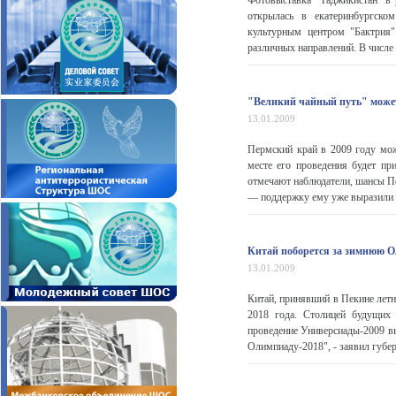
Фотовыставка "Таджикистан" в
открылась в екатеринбургско
культурным центром "Бактрия"
различных направлений. В числе 
"Великий чайный путь" может
13.01.2009
Пермский край в 2009 году мо
месте его проведения будет п
отмечают наблюдатели, шансы Пе
— поддержку ему уже выразили Б
Китай поборется за зимнюю 
13.01.2009
Китай, принявший в Пекине лет
2018 года. Столицей будущих 
проведение Универсиады-2009 вы
Олимпиаду-2018", - заявил губе