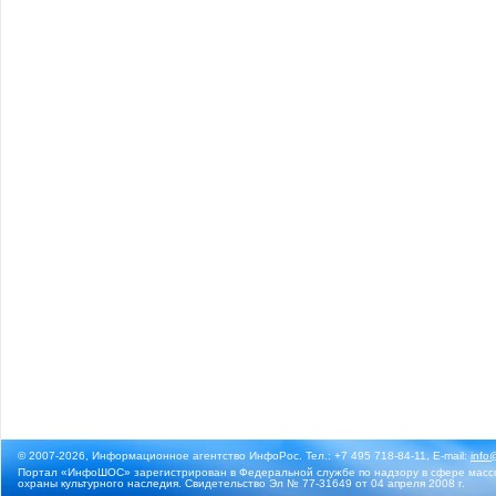
© 2007-2026, Информационное агентство ИнфоРос. Тел.: +7 495 718-84-11, E-mail:
info
Портал «ИнфоШОС» зарегистрирован в Федеральной службе по надзору в сфере массо
охраны культурного наследия. Свидетельство Эл № 77-31649 от 04 апреля 2008 г.