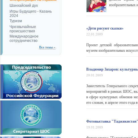
изобразительных 
Шанхайский дух
Игры Будущего - Казань
2024
Туризм
Чрезвычайные
«Дети рисуют сказки»
происшествия
22.01.2009
Международное
сотрудничество
Проект детской образовательн
Все темы »
музеем изобразительных искус
Владимир Захаров: культурн
20.01.2009
Заместитель Генерального секр
мероприятий в рамках ШОС, вкл
в сфере культурных обменов м
его словам, в апреле этого года в
Фотовыставка "Таджикистан"
19.01.2009