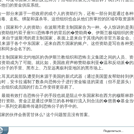
坏他们的资金供应系统。
金一部分来源于一些政府的或个人的资助行为，还有一部分则是通过各种
贩毒、走私、绑架和谋杀等。这些组织也会从他们所掌控的区域夺取资源
助（国家和个人的资助）在波斯湾君主制国家合为一种。令人惊讶的是美
伯资助纽约双子座911恐怖事件的背后的�赞助商�。伊斯兰极端组织的
臣) 来自于波斯湾的君主制国家，表面上是来自于其境内的非官方基金会
只来源于各个中东国家，还来自西方国家的账户。这些资助是写在各种受
织和同乡会名下的。
君主制国家和北约地区的伪伊斯兰教组织和恐怖主义集团之间的人员、资
接资助成为了可能。就比如，美国政府声称赞助叙利亚�温和反动派�的
怖分子的手里、黑市上、乃至远离叙利亚地区的黑市场上。
土耳其武装部队遭受到来源于美国的新式武器（通过美国盟友帮助转到伊
击时，安卡拉遏制了数条向恐怖分子进行资金输送的渠道（但不是源头）
上合组织成员国的打击工作变得更容易了。
，最能有效打击恐怖分子的手段也就是阻止中东国家和在西方的穆斯林群
进行资助。资金正是通过伊斯兰的各种银行流入到合法的�慈善�基金当
和一系列交易最终传递到恐怖分子的手中的。
家的伙伴会善罢甘休么? 这个问题暂且没有答案。
Поделиться…