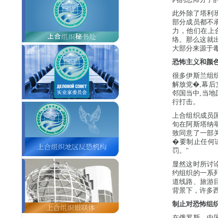
此外除了塔利班
部分成员都不
力，他们在上
络。那么这就
大部分来源于
恐怖主义和颜
很多伊斯兰组
解放党�,幕
邻国当中,当
行打击。
上合组织成员
旬在阿斯塔纳
致同意了一部
�要制止任何
罚。"
显然这时所讨
约组织的一系
道线路、旅游
背景下，许多
制止对恐怖组
在俄罗斯、中