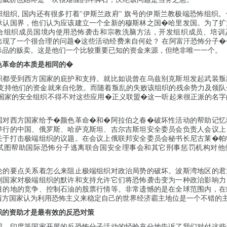
组织, 国内还有很多打着"伊斯兰政府" 旗号的伊斯兰教极端恐怖组织
承认国界，他们认为应该建立一个全新的穆斯林之国�哈里发国。为了扩
合组织成员国境内使用恐怖袭击和宗教洗脑方法，开发组织成员、培训
出现了一个很合理的问题�这些活动经费来自何处？ 在阿富汗恐怖分子�
毒品的贩卖。这是他们一个比较重要已知的资金来源，但绝非唯一一个。
色革命
的本质是
相同的
�
织都受到西方国家的庇护和支持。就比如说曾在乌兹别克斯坦发起武装叛
后支持他们的资金就来自伦敦。而随着叛乱的失败该组织的残余势力及领队
地国家的安全组织不得不对这些应用�正义联盟�这一听起来很正派的名字
国对西方国家给予�颜色革命�和�阿拉伯之春�破坏性活动的帮助记忆
举行的中国、俄罗斯、哈萨克斯坦、吉尔吉斯坦安全委员会负责人会议上
关于打击极端组织的议题。在会议上俄联邦安全委员会秘书长尼古莱�帕
试图帮助国际恐怖分子逃离联合国安全理事会和其它刑事惩罚机构对他
论的要点关系着怎么来阻止极端组织对政治局势的破坏。波斯湾地区的君
列国家对极端组织的默许和支持允许它们将恐怖袭击变为一种政治影响力
目的地的竞争、控制石油的股票行情等。非常遗憾的是在全球范围内，在
西方国家认为利用恐怖主义来稳定自己的世界经济霸主地位是一个不错的
织的资助才是最有效的反恐对策
国、印度等国家开展的反恐怖分子活动的经验充分地告诉了我们对付这些