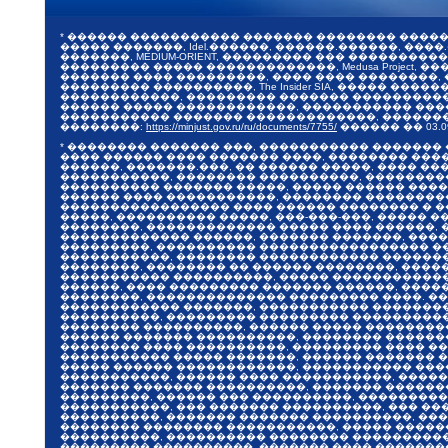
* ������ ����������� ������� �������� ����
����� �������, Idel.������, ������.������, ����.�
�������, MEDIUM-ORIENT, ��������� ��� ������
��������� ����� �������������, Medusa Project, 
������� ���� ���������, ���� ���� ��������,
��������� ����������, The Insider SIA, ����� 
������������, ��������� ������� ����������, �
������ ����� ������������, ����������� ����
����������� ������� �������������, ������� 20
��������:
https://minjust.gov.ru/ru/documents/7755/
������ ��
03.0
* �������� ������� ���, ����������� �������
���� ������ ���� ������� ����, �������� ���
������, �������.���, �� ������ �����, ���� �
�����������, �������� ����������, ��������
���������� ������� �����, ����� ������ ����
������ ���� �����������, �������� ��������
����������������� ���� ������ �������� � ��
�����, ���������� �����, ���-���-���, ����� 
��������, ������������� ����� ���� ������, 
������������� ������, ������� �������, ���
���������, ���������� ����������������� ��
�����������, �������� ������������ �������
��������, �������� �� ������ ��������, ���
����������� ����������, ����� ������������ 
������, ���� ��������� ������� ������, ����
��������, �������������� ��������� ����. ��
������������ �������, ����������� ��������
����������, ��������� ��������� ����������
�������� ����������, ������ ����� ��������
������ ������� ����������, �������� �������
�������� ���� ����������, ��������� ���� ��
����������� ����� �������, ������ ������� �
����� ������ ������������, ����������� ���
�����������, ������ ���� �����������, ����
������� ������� ����������, ������� ������
���������, ������ ��� ����������, ���������
�����������, ��� ������� ����������, ��� ��
����������, ������� ������� ����������, ��
�������� �������� �����������, ����� �����
����������, ���������� �������� ����������,
��������� ����������, ������� ���� ��������