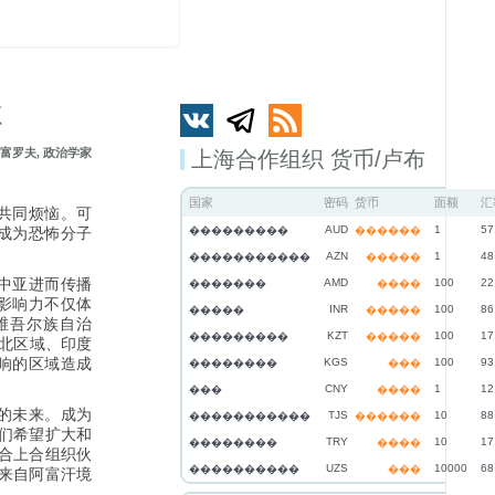
源
富罗夫, 政治学家
上海合作组织 货币/卢布
国家
密码
货币
面额
汇
共同烦恼。可
AUD
1
57
���������
������
成为恐怖分子
AZN
1
48
�����������
�����
中亚进而传播
AMD
100
22
�������
����
影响力不仅体
INR
100
86
�����
�����
维吾尔族自治
KZT
100
17
���������
�����
西北区域、印度
响的区域造成
KGS
100
93
��������
���
CNY
1
12
���
����
的未来。成为
TJS
10
88
�����������
������
们希望扩大和
TRY
10
17
��������
����
合上合组织伙
UZS
10000
68
����������
���
来自阿富汗境