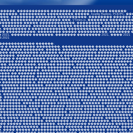
������, ����������� ������� ������������ ������:
�����, ��������� ��������� �����, Azatliq Radiosi, PCE/PC
�������, �������� ������� ����������, �������� �����
������ ����������������� ���, VTimes.io, ������� �����
 �������� ����� ������������, ��������� ����� ����
������ ����������, �������� ����� ���������, ��������
������� � ������������ ���������������� ��������� ��
� ����������, �������� ����� ����������, ������� 
21, ������� �������, ������� �������� 2021, ���� 2021
9.2021
 ������������ ������:
�� � ��������� ��������, ����������� ���������� ���
����� ���� �������, �����, ������������ ��������, ��
��� ���������� ������ ������������� ������������, 
�����, ����� ��������� � ���������� �������� �����
���� � ���������� ��������, ����� ���������-������
���� ���� �������, ����������������� ���� ������ �
����, ����� ����, ������ ������, ��������� ��������,
������������ ���� ��������, ���� ����� ������ �����
������ ��������, ���������������� �������� �������
��� �� ������ ��������, ��������������� ����� ��
������ �����, ����������� ��������, ����� ������
���� ���������� ������ ��������� �������� �����, �
����������-�, ����� ������ ���� ������� �������� �
������� ��������, ������� � �����, ������������ �
, �������� ������������ ������, �������� �������� 
������� ����������, �������� ����� ���������, ���
, ��������� ��������� ����������, ������ ���� ����
�, ����� ������ ����������, ��������� ������ �����
 ����������, �������� ������� �������������, ����
�������, ������ ����� ��������, ������ �������� ��
���������, ������� ����� �������������, ������� �
�� �����������, �������� ������ ������������, ����
������ ��������� ��������, ���������-������ ������
� ����������, ���������� ��������� �������������, 
�� ���� �������, ������ ���� ����������, �������� 
����� ����������, �������� ������ �������, ����� �
��� ����� �����������, ���������� ��������� ������
� ������������, �������� ������ ������������, ����
 ���� ����� ������������, ������� ����� �������, 
����, ������� ������ �������, ��������� ���� �����