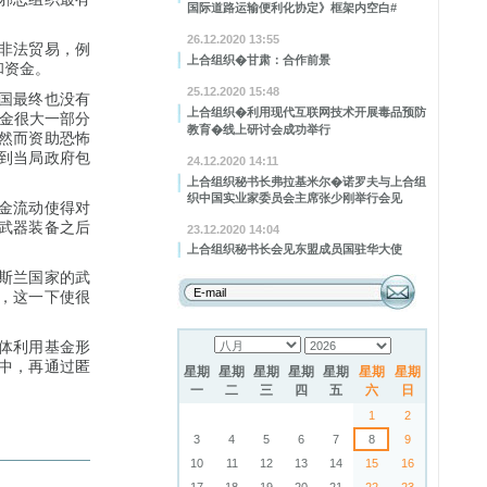
国际道路运输便利化协定》框架内空白#
26.12.2020 13:55
非法贸易，例
上合组织�甘肃：合作前景
和资金。
25.12.2020 15:48
国最终也没有
上合组织�利用现代互联网技术开展毒品预防
资金很大一部分
教育�线上研讨会成功举行
。然而资助恐怖
到当局政府包
24.12.2020 14:11
上合组织秘书长弗拉基米尔�诺罗夫与上合组
织中国实业家委员会主席张少刚举行会见
金流动使得对
武器装备之后
23.12.2020 14:04
上合组织秘书长会见东盟成员国驻华大使
斯兰国家的武
，这一下使很
体利用基金形
中，再通过匿
星期
星期
星期
星期
星期
星期
星期
一
二
三
四
五
六
日
1
2
3
4
5
6
7
8
9
10
11
12
13
14
15
16