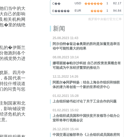
USD
1
82.17
C��
������
。他们当中的大
EUR
1
94.84
E�����
����
大自己的影响
及相关机构网
俄罗斯中央银行官方汇率
包�里的钱绝
新闻
25.08.2023 11:43
阿尔伯特�翁达�奥斯的胜利是加蓬竞选举活
乱的�伊斯兰
动中可能性最大的结果
分散跑到各个
08.08.2023 10:14
的残党势力进
娜塔丽娅�帕尔沙科娃 自己的投资发展概念有
可能成为中东经济繁荣的推动力
犹新。四月中
12.11.2022 14:26
，各国代表一
阿图尔�阿萨特扬：结合上海合作组织和独联
特拉什维说道
体的潜力将创造一个新的世界经济中心
们的问责与惩
01.02.2021 15:28
上合组织秘书处讨论了关于工业合作的问题
主制国家和北
，影响铺设管
01.02.2021 15:02
经济危机的大
上合组织成员国和中国扶贫开发领导小组办公
主意。
室即将举行视频会议
26.12.2020 15:44
中国交通运输部举办《上合组织成员国政府间
邪恶组织最有