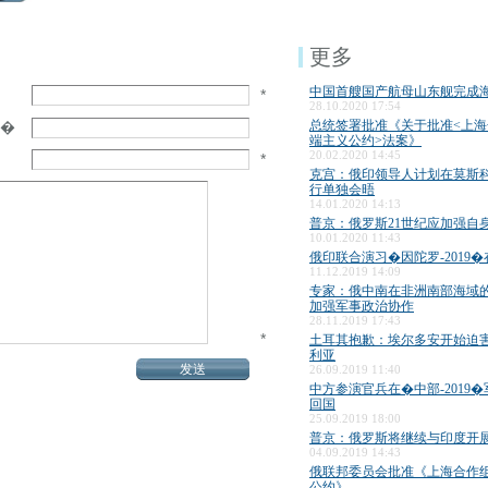
更多
中国首艘国产航母山东舰完成
*
28.10.2020 17:54
总统签署批准《关于批准<上
�
端主义公约>法案》
20.02.2020 14:45
*
克宫：俄印领导人计划在莫斯
行单独会晤
14.01.2020 14:13
普京：俄罗斯21世纪应加强自
10.01.2020 11:43
俄印联合演习�因陀罗-2019
11.12.2019 14:09
专家：俄中南在非洲南部海域
加强军事政治协作
28.11.2019 17:43
*
土耳其抱歉：埃尔多安开始迫
利亚
26.09.2019 11:40
中方参演官兵在�中部-2019
回国
25.09.2019 18:00
普京：俄罗斯将继续与印度开
04.09.2019 14:43
俄联邦委员会批准《上海合作
公约》