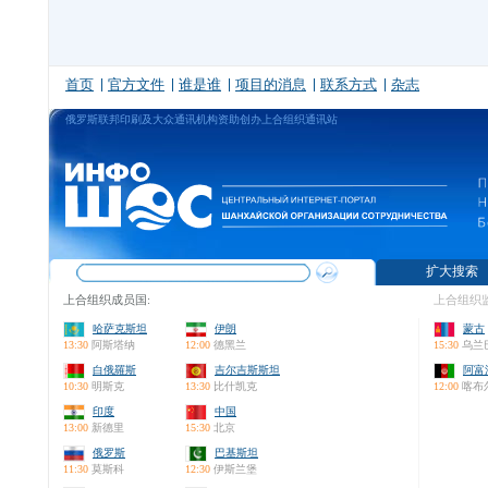
首页
官方文件
谁是谁
项目的消息
联系方式
杂志
俄罗斯联邦印刷及大众通讯机构资助创办上合组织通讯站
扩大搜索
上合组织成员国:
上合组织监
哈萨克斯坦
伊朗
蒙古
13:30
阿斯塔纳
12:00
德黑兰
15:30
乌兰
白俄羅斯
吉尔吉斯斯坦
阿富
10:30
明斯克
13:30
比什凯克
12:00
喀布
印度
中国
13:00
新德里
15:30
北京
俄罗斯
巴基斯坦
11:30
莫斯科
12:30
伊斯兰堡