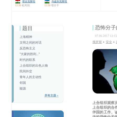
塔吉克斯坦
乌兹别克斯坦
12:30
杜尚别
12:30
塔什干
恐怖分子
题目
07.06.2017 13:15
上海精神
俄罗斯
安全
文明之间的对话
反恐怖主义
"大家的胜利..."
时代的联系
上合组织的出色人物
民间外交
青年人的主动性
邻国
能源
所有主题 »
上合组织观察
上合组织的合
伴国的工作。
内的恐怖分子