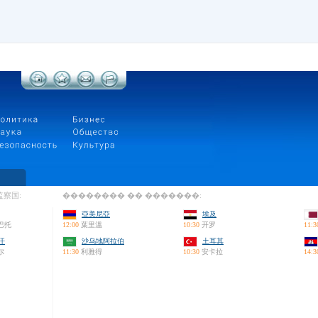
察国:
�������� �� �������:
亞美尼亞
埃及
巴托
12:00
葉里溫
10:30
开罗
11:3
汗
沙乌地阿拉伯
土耳其
尔
11:30
利雅得
10:30
安卡拉
14:3