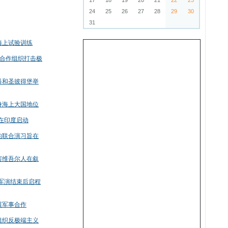
17
18
19
20
21
22
23
24
25
26
27
28
29
30
31
海上试验训练
海合作组织打击极
科和圣彼得堡举
身海上大国地位
�在印度启动
的联合演习旨在
害维吾尔人在叙
�军演结束后启程
展军事合作
组织反极端主义