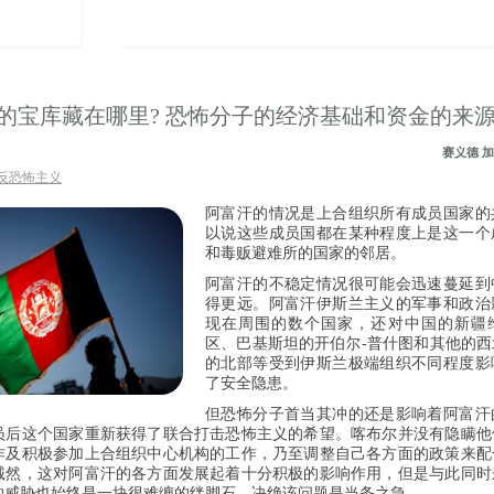
的宝库藏在哪里? 恐怖分子的经济基础和资金的来
赛义德 加
反恐怖主义
阿富汗的情况是上合组织所有成员国家的
以说这些成员国都在某种程度上是这一个
和毒贩避难所的国家的邻居。
阿富汗的不稳定情况很可能会迅速蔓延到
得更远。阿富汗伊斯兰主义的军事和政治
现在周围的数个国家，还对中国的新疆
区、巴基斯坦的开伯尔-普什图和其他的
的北部等受到伊斯兰极端组织不同程度影
了安全隐患。
但恐怖分子首当其冲的还是影响着阿富汗
员后这个国家重新获得了联合打击恐怖主义的希望。喀布尔并没有隐瞒他
作及积极参加上合组织中心机构的工作，乃至调整自己各方面的政策来配
诚然，这对阿富汗的各方面发展起着十分积极的影响作用，但是与此同时
的威胁也始终是一块很难缠的绊脚石，决绝该问题是当务之急。