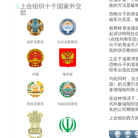
上合组织十个国家外交
效的方法是破
部
恐怖分子的资
如军火买卖、
前两种资金援
起诉沙特阿拉
(在纽约和车
哈萨克斯坦
吉尔吉斯斯坦
分子的资金不
庇的伪宗教组
立足于波斯湾
恐怖分子的直
经常出现在恐
中国
俄罗斯
与此同时，当
器）的沉重打
多情报组织和
在这种情况下
式向极端组织
塔吉克斯坦
乌兹别克斯坦
名的公司网络
上合组织西方国