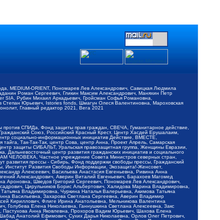
обода, MEDIUM-ORIENT, Пономарев Лев Александрович, Савицкая Людмила
Баданин Роман Сергеевич, Гликин Максим Александрович, Маняхин Петр
er SIA, Рубин Михаил Аркадьевич, Гройсман Софья Романовна,
Степан Юрьевич, Istories fonds, Шмагун Олеся Валентиновна, Мароховская
нолит, Главный редактор 2021, Вега 2021
Мы против СПИДа, Фонд защиты прав граждан, СВЕЧА, Гуманитарное действие,
 Гражданский Союз, Российский Красный Крест, Центр Хасдей Ерушалаим,
 Центр социально-информационных инициатив Действие, ВМЕСТЕ,
айга, Так-Так-Так, центр Сова, центр Анна, Проект Апрель, Самарская
Центр защиты СИБАЛЬТ, Уральская правозащитная группа, Женщины Евразии,
ка, Дальневосточный центр развития гражданских инициатив и социального
АВАМ ЧЕЛОВЕКА, Частное учреждение Совета Министров северных стран,
т развития прессы - Сибирь, Фонд поддержки свободы прессы, Гражданский
ы, Институт Развития Свободы Информации, Экозащита!-Женсовет,
ександр Алексеевич, Васильева Анастасия Евгеньевна, Ривина Анна
вгений Александрович, Аверин Виталий Евгеньевич, Барахоев Магомед
на Ароновна, Шведов Григорий Сергеевич, Пономарев Лев Александрович,
ксадрович, Цирульников Борис Альбертович, Халидова Марина Владимировна,
 Татьяна Владимировна, Чуркина Наталья Валерьевна, Акимова Татьяна
 Анна Васильевна, Захарова Светлана Сергеевна, Аверин Владимир
ксей Кириллович, Флиге Ирина Анатольевна, Мельникова Валентина
, Голубева Елена Николаевна, Ганнушкина Светлана Алексеевна, Закс
, Пастухова Анна Яковлевна, Прохоров Вадим Юрьевич, Шахова Елена
 Шабад Анатолий Ефимович, Сухих Дарья Николаевна, Орлов Олег Петрович,