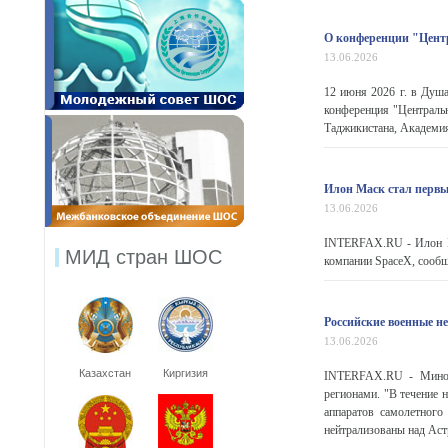
О конференции "Цент
13.06.2026
12 июня 2026 г. в Душ
конференция "Централь
Таджикистана, Академия
Илон Маск стал первы
13.06.2026
INTERFAX.RU - Илон Ма
МИД стран ШОС
компании SpaceX, сообща
Российские военные н
13.06.2026
Казахстан
Киргизия
INTERFAX.RU - Миноб
регионами. "В течение
аппаратов самолетног
нейтрализованы над Астр