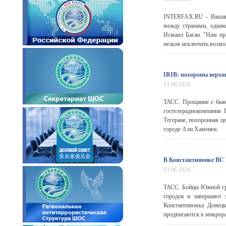
INTERFAX.RU - Вашингт
между странами, однак
Исмаил Багаи. "Нам пр
нельзя исключать возмож
IRIB: похороны верхо
13.06.2026
ТАСС. Прощание с быв
гостелерадиокомпания
Тегеране, похоронная ц
городе Али Хаменеи.
В Константиновке ВС 
13.06.2026
ТАСС. Бойцы Южной гру
городок и завершают 
Константиновка Донец
продвигаются в микрора