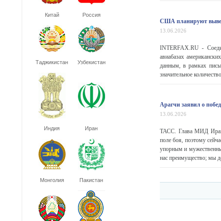
Китай
Россия
США планируют вывест
13.06.2026
INTERFAX.RU - Соедин
авиабазах американски
Таджикистан
Узбекистан
данным, в рамках пись
значительное количество
Арагчи заявил о побе
13.06.2026
Индия
Иран
ТАСС. Глава МИД Ирана
поле боя, поэтому сейч
упорным и мужественным
нас преимущество; мы де
Монголия
Пакистан