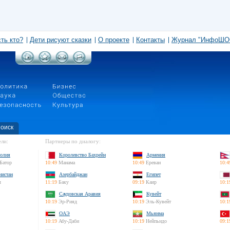
сть кто?
Дети рисуют сказки
О проекте
Контакты
Журнал "ИнфоШО
оиск
ли:
Партнеры по диалогу:
олия
Королевство Бахрейн
Армения
Батор
10:49
Манама
10:49
Ереван
10:4
нистан
Азербайджан
Египет
л
11:19
Баку
09:19
Каир
10:1
Саудовская Аравия
Кувейт
10:19
Эр-Рияд
10:19
Эль-Кувейт
10:1
ОАЭ
Мьянма
10:19
Абу-Даби
10:19
Нейпьидо
09:1