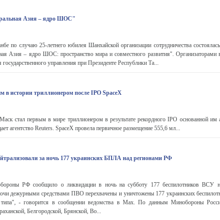
ральная Азия – ядро ШОС"
анбе по случаю 25-летнего юбилея Шанхайской организации сотрудничества состоялас
ная Азия – ядро ШОС: пространство мира и совместного развития". Организаторам
 государственного управления при Президенте Республики Та...
м в истории триллионером после IPO SpaceX
ск стал первым в мире триллионером в результате рекордного IPO основанной им 
ет агентство Reuters. SpaceX провела первичное размещение 555,6 мл...
ейтрализовали за ночь 177 украинских БПЛА над регионами РФ
ороны РФ сообщило о ликвидации в ночь на субботу 177 беспилотников ВСУ н
 ночи дежурными средствами ПВО перехвачены и уничтожены 177 украинских беспилот
о типа", - говорится в сообщении ведомства в Max. По данным Минобороны Рос
аханской, Белгородской, Брянской, Во...