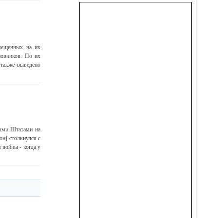
мещенных на их
новников. По их
 также выведено
ными Штатами на
он] столкнулся с
войны - когда у