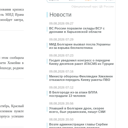
Официальный курс ЦБ России
рования кризиса
Новости
итель МИД Ирана
изойдет завтра,
09.08.2026 09:27
ВС России поразили склады ВСУ с
дронами в Харьковской области
09.08.2026 07:29
МИД Болгарии вызвал посла Украины
из-за взрыва беспилотника
09.08.2026 07:23
 этом сообщила
Госдеп уведомил конгресс о передаче
чети Хомейни в
Киеву десятков ракет ATACMS из Турции
 Мешхеде, родном
09.08.2026 07:16
Министр обороны Финляндии Хяккянен
отказался передать Киеву ракеты ПВО
09.08.2026 07:12
В Белгороде из-за атаки БПЛА
пострадали 13 человек
08.08.2026 20:56
ктябрь, Красный
Упавший в Болгарии дрон, скорее
еленном пункте
всего, был украинским, пишут СМИ
орпуса успешно
08.08.2026 20:50
Возле администрации главы Сербии
прошел митинг против приезда