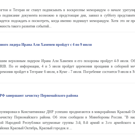
он и Тегеран не станут подписывать в воскресенье меморандум о начале урегули
о подписание документа возможно в предстоящие дни, заявил в субботу представ
идется подождать и посмотреть, когда именно подпишут меморандум. Хотя это не про
ность такого развития событий...
вного лидера Ирана Али Хаменеи пройдут с 4 по 9 июля
шим верховным лидером Ирана Али Хаменеи и его похороны пройдут 4-9 июля. Об
 IRIB. По ее информации, 4 и 5 июля пройдет церемония прощания в соборной ме
еремония пройдет в Тегеране 6 июля, в Куме - 7 июля. Погребение состоится 9 июля в
РФ завершают зачистку Первомайского района
ппировки в Константиновке ДНР успешно продвигаются в микрорайонах Красный О
зачистку Первомайского района. Об этом сообщили в Минобороны России. "В нас
кой Народной Республики штурмовые группы 3-й, 8-й армий и 3-го армейского к
йонах Красный Октябрь, Красный городок и ...