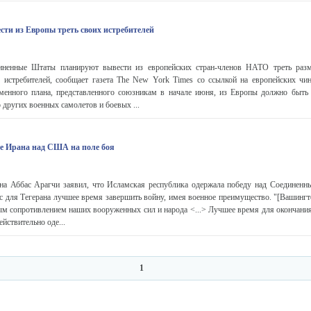
и из Европы треть своих истребителей
енные Штаты планируют вывести из европейских стран-членов НАТО треть раз
х истребителей, сообщает газета The New York Times со ссылкой на европейских чи
менного плана, представленного союзникам в начале июня, из Европы должно быть
 других военных самолетов и боевых ...
де Ирана над США на поле боя
 Аббас Арагчи заявил, что Исламская республика одержала победу над Соединен
ас для Тегерана лучшее время завершить войну, имея военное преимущество. "[Вашингт
 сопротивлением наших вооруженных сил и народа <...> Лучшее время для окончания 
йствительно оде...
1