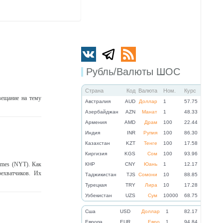
Рубль/Валюты ШОС
Страна
Код
Валюта
Ном.
Курс
вещание на тему
Австралия
AUD
Доллар
1
57.75
Азербайджан
AZN
Манат
1
48.33
Армения
AMD
Драм
100
22.44
Индия
INR
Рупия
100
86.30
Казахстан
KZT
Тенге
100
17.58
Киргизия
KGS
Сом
100
93.96
imes (NYT). Как
КНР
CNY
Юань
1
12.17
рехватчиков. Их
Таджикистан
TJS
Сомони
10
88.85
Турецкая
TRY
Лира
10
17.28
Узбекистан
UZS
Сум
10000
68.75
Cша
USD
Доллар
1
82.17
Eвропа
EUR
Евро
1
94.84