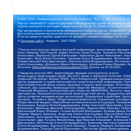
© 2007-2026, Информационное агентство ИнфоРос. Тел.: +7 495 718-84-11, E-
Портал «ИнфоШОС» зарегистрирован в Федеральной службе по надзору в сфе
охраны культурного наследия. Свидетельство Эл № 77-31649 от 04 апреля 200
При цитировании и перепечатке материалов ссылка на портал «ИнфоШОС» об
Для использования материалов в печатных изданиях необходимо письменное 
Если вы увидели ошибку, выделите ее мышкой и нажмите клавиши Ctrl+Enter
©
Создание сайта
- Инфорос, 2007-2026
* Реестр иностранных средств массовой информации, выполняющих функции 
Голос Америки, Idel.Реалии, Кавказ.Реалии, Крым.Реалии, Телеканал Настоя
Алексеевна, Маркелов Сергей Евгеньевич, Камалягин Денис Николаевич, Апах
Борисович, Ярош Юлия Петровна, Чуракова Ольга Владимировна, Железнова М
Рождественский Илья Дмитриевич, Апухтина Юлия Владимировна, Постернак Ал
Алеся Алексеевна, Долинина Ирина Николаевна, Шлейнов Роман Юрьевич, Ани
Источник:
https://minjust.gov.ru/ru/documents/7755/
данные на
03.09.2021
* Сведения реестра НКО, выполняющих функции иностранного агента:
Фонд защиты прав граждан Штаб, Институт права и публичной политики, Лаб
Открытый Петербург, Феникс ПЛЮС, Лига Избирателей, Правовая инициатива, 
Центр поддержки и содействия развитию средств массовой информации, Горя
Благотворительный фонд охраны здоровья и защиты прав граждан, Благотвори
губерния, Эра здоровья, правозащитное общество Мемориал, Аналитический 
Рязанский Мемориал, Екатеринбургское общество МЕМОРИАЛ, Институт прав ч
партнерства, Пермский региональный правозащитный центр, Гражданское де
Центр развития некоммерческих организаций, Гражданское содействие, Цент
контроль, Человек и Закон, Общественная комиссия по сохранению наследия
Общественный вердикт, Евразийская антимонопольная ассоциация, Чанышева 
Валерьевна, Бурдина Юлия Владимировна, Бойко Анатолий Николаевич, Гусев
Бекханович, Шевченко Дмитрий Александрович, Жданов Иван Юрьевич, Рубано
Каргалицкий Борис Юльевич, Созаев Валерий Валерьевич, Исакова Ирина Ал
Людевиг Марина Зариевна, Федотова Галина Анатольевна, Паутов Юрий Анато
Николаевна, Золотарева Екатерина Александровна, Рачинский Ян Збигневич
Анатольевич, Щур Татьяна Михайловна, Щур Николай Алексеевич, Блинушов 
Дмитриевна, Вититинова Елена Владимировна, Баженова Светлана Куприяновн
Елена Владимировна, Буртина Елена Юрьевна, Гендель Людмила Залмановна,
Владимировна, Подузов Сергей Васильевич, Протасова Ирина Вячеславовна, 