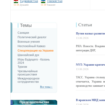
ТАДЖИКИСТАН
УЗБЕКИСТАН
11:19
Душанбе
11:19
Ташкент
Статьи
Темы
Санкции
Путин назвал развити
Политический диалог
13.06.2026
Военные учения
Неспокойный Кавказ
РИА Новости. Владимир
интеграции ДНР,
Спецоперация на Украине
Шанхайский дух
Игры Будущего - Казань
2024
NYT: Украине критичес
Туризм
13.06.2026
Чрезвычайные
происшествия
ТАСС. Украина столкнул
Международное
отмечается, Украина н
сотрудничество
производство занимает м
Все темы »
В иранском МИД заяви
13.06.2026