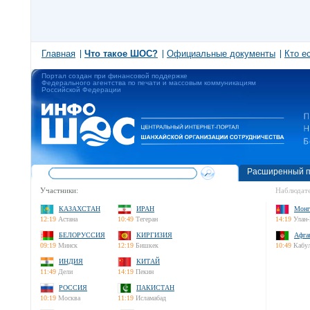
Главная
Что такое ШОС?
Официальные документы
Кто е
Портал создан при финансовой поддержке
Федерального агентства по печати и массовым коммуникациям
Российской Федерации
Расширенный п
Участники:
Наблюдате
КАЗАХСТАН
ИРАН
Монг
12:19
Астана
10:49
Тегеран
14:19
Улан-
БЕЛОРУССИЯ
КИРГИЗИЯ
Афга
09:19
Минск
12:19
Бишкек
10:49
Кабу
ИНДИЯ
КИТАЙ
11:49
Дели
14:19
Пекин
РОССИЯ
ПАКИСТАН
10:19
Москва
11:19
Исламабад