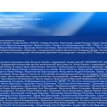
mail:
info@infoshos.ru
ре массовых коммуникаций, связи и
8 г.
язательна.
согласие редакции
иностранного агента:
щее Время, Azatliq Radiosi, PCE/PC, Сибирь.Реалии, Фактограф, Север.Реалии, Радио Св
ончич Дарья Александровна, Medusa Project, Первое антикоррупционное СМИ, VTimes.io, 
ария Михайловна, Лукьянова Юлия Сергеевна, Маетная Елизавета Витальевна, The Insid
ексей Евгеньевич, Общество с ограниченной ответственностью Телеканал Дождь, Петров 
н Роман Александрович, Великовский Дмитрий Александрович, Альтаир 2021, Ромашки мо
оратория социальных наук, Фонд по борьбе с коррупцией, Альянс врачей, НАСИЛИЮ.НЕТ, 
Гражданская инициатива против экологической преступности, Фонд борьбы с коррупцией,
чая Линия, В защиту прав заключенных, Институт глобализации и социальных движений,
тельный фонд помощи осужденным и их семьям, Фонд Тольятти, Новое время, Серебряная т
Центр Юрия Левады, Издательство Парк Гагарина, Фонд имени Андрея Рылькова, Сфера, 
еловека, Фонд защиты гласности, Российский исследовательский центр по правам челове
йствие, Центр независимых социологических исследований, Сутяжник, АКАДЕМИЯ ПО ПР
р Трансперенси Интернешнл-Р, Центр Защиты Прав Средств Массовой Информации, Институ
 академика Сахарова, Информационное агентство МЕМО. РУ, Институт региональной пресс
Лилия Айратовна, Сидорович Ольга Борисовна, Таранова Юлия Николаевна, Туровский Ал
а Ольга Андреевна, Дугин Сергей Георгиевич, Пивоваров Андрей Сергеевич, Писемский Е
в Роман Викторович, Шарипков Олег Викторович, Мальсагов Муса Асланович, Мошель Ири
ександровна, Исламов Тимур Рифгатович, Романова Ольга Евгеньевна, Щаров Сергей Але
льевич, Верховский Александр Маркович, Пислакова-Паркер Марина Петровна, Кочеткова
, Жемкова Елена Борисовна, Гудков Лев Дмитриевич, Илларионова Юлия Юрьевна, Саранг
Андрей Юрьевич, Мосин Алексей Геннадьевич, Гефтер Валентин Михайлович, Симонов Але
а, Исаев Сергей Владимирович, Максимов Сергей Владимирович, Беляев Сергей Иванович
 Кокорина Екатерина Алексеевна, Шуманов Илья Вячеславович, Арапова Галина Юрьевна
Литинский Леонид Борисович, Лукашевский Сергей Маркович, Бахмин Вячеслав Иванович,