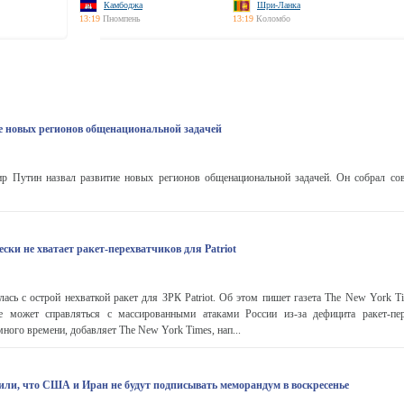
Камбоджа
Шри-Ланка
13:19
Пномпень
13:19
Коломбо
е новых регионов общенациональной задачей
 Путин назвал развитие новых регионов общенациональной задачей. Он собрал со
ки не хватает ракет-перехватчиков для Patriot
ась с острой нехваткой ракет для ЗРК Patriot. Об этом пишет газета The New York T
е может справляться с массированными атаками России из-за дефицита ракет-пе
ного времени, добавляет The New York Times, нап...
ли, что США и Иран не будут подписывать меморандум в воскресенье