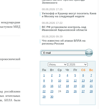
Зеленского
08.08.2026 17:25
Уиткофф и Кушнер могут посетить Киев
и Москву на следующей неделе
ь международная
08.08.2026 17:22
и выступили МИД
ВС РФ установили контроль над
Ивановкой Харьковской области
08.08.2026 09:39
Что известно об атаках БПЛА на
регионы России
аэрокосмической
Пн
Вт
Ср
Чт
Пт
Сб
Вс
1
2
3
4
5
6
7
8
9
10
11
12
13
14
15
16
17
18
19
20
21
ад российскими
22
23
24
25
26
27
28
ных летательных
29
30
сии, БПЛА были