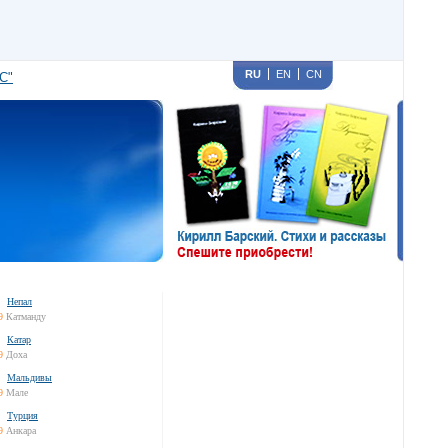
RU
EN
CN
С"
Непал
9
Катманду
Катар
9
Доха
Мальдивы
9
Мале
Турция
9
Анкара