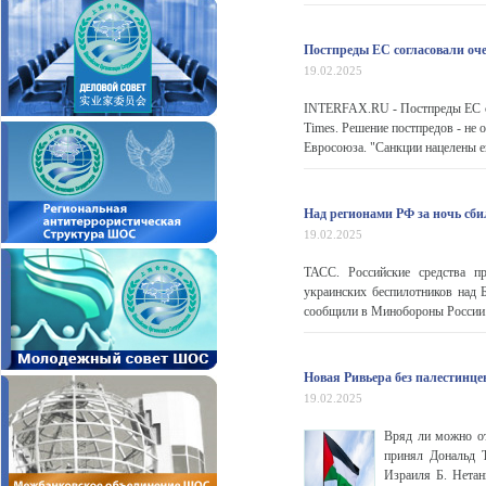
Постпреды ЕС согласовали оч
19.02.2025
INTERFAX.RU - Постпреды ЕС сог
Times. Решение постпредов - не 
Евросоюза. "Санкции нацелены еще
Над регионами РФ за ночь сб
19.02.2025
ТАСС. Российские средства п
украинских беспилотников над 
сообщили в Минобороны России.
Новая Ривьера без палестинце
19.02.2025
Вряд ли можно от
принял Дональд Т
Израиля Б. Нетан