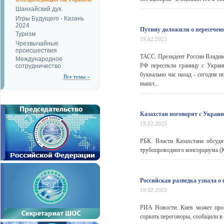
Шанхайский дух
Игры Будущего - Казань
2024
Путину доложили о пересечен
Туризм
19.02.2025
Чрезвычайные
происшествия
ТАСС. Президент России Владими
Международное
РФ пересекли границу с Украи
сотрудничество
буквально час назад - сегодня 
Все темы »
вышл...
Казахстан поговорит с Украи
19.02.2025
РБК. Власти Казахстана обсуд
трубопроводного консорциума (К
Российская разведка узнала о
19.02.2025
РИА Новости. Киев может пров
сорвать переговоры, сообщили в