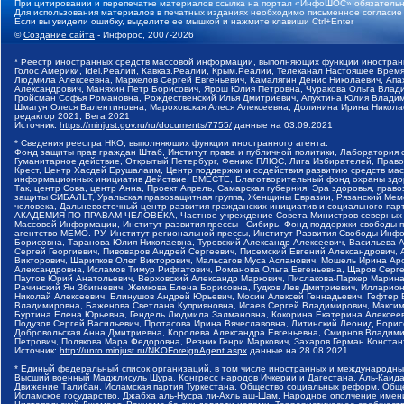
При цитировании и перепечатке материалов ссылка на портал «ИнфоШОС» обязательн
Для использования материалов в печатных изданиях необходимо письменное согласие
Если вы увидели ошибку, выделите ее мышкой и нажмите клавиши Ctrl+Enter
©
Создание сайта
- Инфорос, 2007-2026
* Реестр иностранных средств массовой информации, выполняющих функции иностранн
Голос Америки, Idel.Реалии, Кавказ.Реалии, Крым.Реалии, Телеканал Настоящее Время
Людмила Алексеевна, Маркелов Сергей Евгеньевич, Камалягин Денис Николаевич, Апах
Александрович, Маняхин Петр Борисович, Ярош Юлия Петровна, Чуракова Ольга Влади
Гройсман Софья Романовна, Рождественский Илья Дмитриевич, Апухтина Юлия Владимир
Шмагун Олеся Валентиновна, Мароховская Алеся Алексеевна, Долинина Ирина Никола
редактор 2021, Вега 2021
Источник:
https://minjust.gov.ru/ru/documents/7755/
данные на
03.09.2021
* Сведения реестра НКО, выполняющих функции иностранного агента:
Фонд защиты прав граждан Штаб, Институт права и публичной политики, Лаборатория
Гуманитарное действие, Открытый Петербург, Феникс ПЛЮС, Лига Избирателей, Правов
Крест, Центр Хасдей Ерушалаим, Центр поддержки и содействия развитию средств мас
информационных инициатив Действие, ВМЕСТЕ, Благотворительный фонд охраны здоров
Так, центр Сова, центр Анна, Проект Апрель, Самарская губерния, Эра здоровья, пр
защиты СИБАЛЬТ, Уральская правозащитная группа, Женщины Евразии, Рязанский Мемо
человека, Дальневосточный центр развития гражданских инициатив и социального пар
АКАДЕМИЯ ПО ПРАВАМ ЧЕЛОВЕКА, Частное учреждение Совета Министров северных стр
Массовой Информации, Институт развития прессы - Сибирь, Фонд поддержки свободы 
агентство МЕМО. РУ, Институт региональной прессы, Институт Развития Свободы Инф
Борисовна, Таранова Юлия Николаевна, Туровский Александр Алексеевич, Васильева 
Сергей Георгиевич, Пивоваров Андрей Сергеевич, Писемский Евгений Александрович,
Викторович, Шарипков Олег Викторович, Мальсагов Муса Асланович, Мошель Ирина Ар
Александровна, Исламов Тимур Рифгатович, Романова Ольга Евгеньевна, Щаров Серг
Паутов Юрий Анатольевич, Верховский Александр Маркович, Пислакова-Паркер Марина
Рачинский Ян Збигневич, Жемкова Елена Борисовна, Гудков Лев Дмитриевич, Иллари
Николай Алексеевич, Блинушов Андрей Юрьевич, Мосин Алексей Геннадьевич, Гефтер
Владимировна, Баженова Светлана Куприяновна, Исаев Сергей Владимирович, Максим
Буртина Елена Юрьевна, Гендель Людмила Залмановна, Кокорина Екатерина Алексеев
Подузов Сергей Васильевич, Протасова Ирина Вячеславовна, Литинский Леонид Борис
Добровольская Анна Дмитриевна, Королева Александра Евгеньевна, Смирнов Владими
Петрович, Полякова Мара Федоровна, Резник Генри Маркович, Захаров Герман Конста
Источник:
http://unro.minjust.ru/NKOForeignAgent.aspx
данные на
28.08.2021
* Единый федеральный список организаций, в том числе иностранных и международны
Высший военный Маджлисуль Шура, Конгресс народов Ичкерии и Дагестана, Аль-Каида, 
Движение Талибан, Исламская партия Туркестана, Общество социальных реформ, Общес
Исламское государство, Джабха аль-Нусра ли-Ахль аш-Шам, Народное ополчение имен