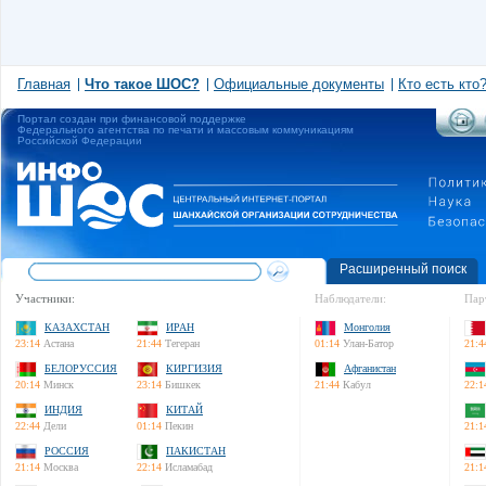
Главная
Что такое ШОС?
Официальные документы
Кто есть кто
Портал создан при финансовой поддержке
Федерального агентства по печати и массовым коммуникациям
Российской Федерации
Расширенный поиск
Участники:
Наблюдатели:
Пар
КАЗАХСТАН
ИРАН
Монголия
23:14
Астана
21:44
Тегеран
01:14
Улан-Батор
21:4
БЕЛОРУССИЯ
КИРГИЗИЯ
Афганистан
20:14
Минск
23:14
Бишкек
21:44
Кабул
22:1
ИНДИЯ
КИТАЙ
22:44
Дели
01:14
Пекин
21:1
РОССИЯ
ПАКИСТАН
21:14
Москва
22:14
Исламабад
21:1