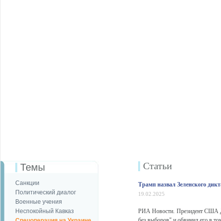
Статьи
Темы
Санкции
Трамп назвал Зеленского дик
Политический диалог
19.02.2025
Военные учения
Неспокойный Кавказ
РИА Новости. Президент США До
без выборов" и обвинил его в том,
Спецоперация на Украине