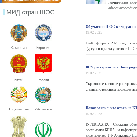
значительное вни
обороноспособнос
МИД стран ШОС
Об участии ШОС в Форуме по 
19.02.2025
17-18 февраля 2025 года заме
Казахстан
Киргизия
Турсунов принял участие в III С
ВСУ расстреляли в Новогродов
19.02.2025
Китай
Россия
Украинские военные расстрелял
ставший очевидцем происшеств
Новак заявил, что атака на 
Таджикистан
Узбекистан
19.02.2025
INTERFAX.RU - Снижение объем
после атаки БПЛА на нефтепер
вице-премьер РФ Александр Нов