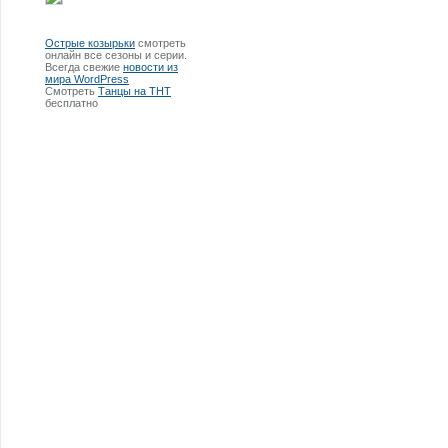
Острые козырьки
смотреть
онлайн все сезоны и серии.
Всегда свежие
новости из
мира WordPress
Смотреть
Танцы на ТНТ
бесплатно