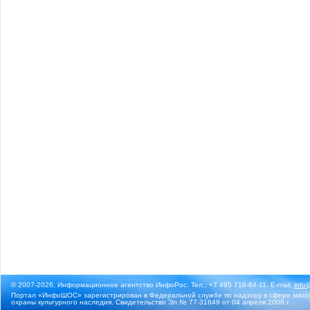
© 2007-2026, Информационное агентство ИнфоРос. Тел.: +7 495 718-84-11, E-mail:
info
Портал «ИнфоШОС» зарегистрирован в Федеральной службе по надзору в сфере массо
охраны культурного наследия. Свидетельство Эл № 77-31649 от 04 апреля 2008 г.