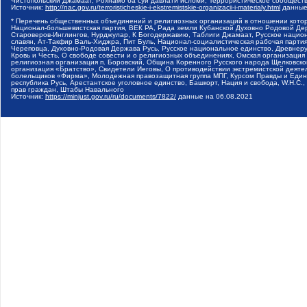
Чистопольский Джамаат, Рохнамо ба суи давлати исломи, Террористическое сообщест
Источник:
http://nac.gov.ru/terroristicheskie-i-ekstremistskie-organizacii-i-materialy.html
данные
* Перечень общественных объединений и религиозных организаций в отношении котор
Национал-большевистская партия, ВЕК РА, Рада земли Кубанской Духовно Родовой Де
Староверов-Инглингов, Нурджулар, К Богодержавию, Таблиги Джамаат, Русское наци
славян, Ат-Такфир Валь-Хиджра, Пит Буль, Национал-социалистическая рабочая парт
Череповца, Духовно-Родовая Держава Русь, Русское национальное единство, Древнер
Кровь и Честь, О свободе совести и о религиозных объединениях, Омская организаци
религиозная организация п. Боровский, Община Коренного Русского народа Щелковског
организация «Братство», Свидетели Иеговы, О противодействии экстремистской деяте
болельщиков «Фирма», Молодежная правозащитная группа МПГ, Курсом Правды и Единен
республика Русь, Арестантское уголовное единство, Башкорт, Нация и свобода, W.H.С
прав граждан, Штабы Навального
Источник:
https://minjust.gov.ru/ru/documents/7822/
данные на
06.08.2021