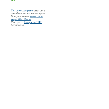
Острые козырьки
смотреть
онлайн все сезоны и серии.
Всегда свежие
новости из
мира WordPress
Смотреть
Танцы на ТНТ
бесплатно