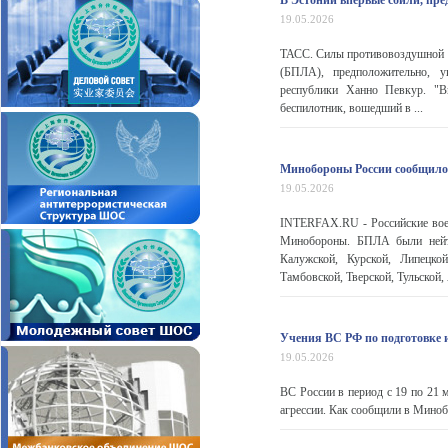
В Эстонии впервые сбили, пр
19.05.2026
ТАСС. Силы противовоздушной о
(БПЛА), предположительно, у
республики Ханно Певкур. "В
беспилотник, вошедший в ...
Минобороны России сообщило 
19.05.2026
INTERFAX.RU - Российские вое
Минобороны. БПЛА были нейтр
Калужской, Курской, Липецкой
Тамбовской, Тверской, Тульской
Учения ВС РФ по подготовке 
19.05.2026
ВС России в период с 19 по 21 
агрессии. Как сообщили в Миноб