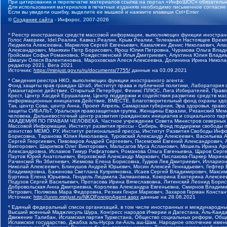
При цитировании и перепечатке материалов ссылка на портал «ИнфоШОС» обязательн
Для использования материалов в печатных изданиях необходимо письменное согласие
Если вы увидели ошибку, выделите ее мышкой и нажмите клавиши Ctrl+Enter
©
Создание сайта
- Инфорос, 2007-2026
* Реестр иностранных средств массовой информации, выполняющих функции иностранн
Голос Америки, Idel.Реалии, Кавказ.Реалии, Крым.Реалии, Телеканал Настоящее Время
Людмила Алексеевна, Маркелов Сергей Евгеньевич, Камалягин Денис Николаевич, Апах
Александрович, Маняхин Петр Борисович, Ярош Юлия Петровна, Чуракова Ольга Влади
Гройсман Софья Романовна, Рождественский Илья Дмитриевич, Апухтина Юлия Владимир
Шмагун Олеся Валентиновна, Мароховская Алеся Алексеевна, Долинина Ирина Никола
редактор 2021, Вега 2021
Источник:
https://minjust.gov.ru/ru/documents/7755/
данные на
03.09.2021
* Сведения реестра НКО, выполняющих функции иностранного агента:
Фонд защиты прав граждан Штаб, Институт права и публичной политики, Лаборатория
Гуманитарное действие, Открытый Петербург, Феникс ПЛЮС, Лига Избирателей, Правов
Крест, Центр Хасдей Ерушалаим, Центр поддержки и содействия развитию средств мас
информационных инициатив Действие, ВМЕСТЕ, Благотворительный фонд охраны здоров
Так, центр Сова, центр Анна, Проект Апрель, Самарская губерния, Эра здоровья, пр
защиты СИБАЛЬТ, Уральская правозащитная группа, Женщины Евразии, Рязанский Мемо
человека, Дальневосточный центр развития гражданских инициатив и социального пар
АКАДЕМИЯ ПО ПРАВАМ ЧЕЛОВЕКА, Частное учреждение Совета Министров северных стр
Массовой Информации, Институт развития прессы - Сибирь, Фонд поддержки свободы 
агентство МЕМО. РУ, Институт региональной прессы, Институт Развития Свободы Инф
Борисовна, Таранова Юлия Николаевна, Туровский Александр Алексеевич, Васильева 
Сергей Георгиевич, Пивоваров Андрей Сергеевич, Писемский Евгений Александрович,
Викторович, Шарипков Олег Викторович, Мальсагов Муса Асланович, Мошель Ирина Ар
Александровна, Исламов Тимур Рифгатович, Романова Ольга Евгеньевна, Щаров Серг
Паутов Юрий Анатольевич, Верховский Александр Маркович, Пислакова-Паркер Марина
Рачинский Ян Збигневич, Жемкова Елена Борисовна, Гудков Лев Дмитриевич, Иллари
Николай Алексеевич, Блинушов Андрей Юрьевич, Мосин Алексей Геннадьевич, Гефтер
Владимировна, Баженова Светлана Куприяновна, Исаев Сергей Владимирович, Максим
Буртина Елена Юрьевна, Гендель Людмила Залмановна, Кокорина Екатерина Алексеев
Подузов Сергей Васильевич, Протасова Ирина Вячеславовна, Литинский Леонид Борис
Добровольская Анна Дмитриевна, Королева Александра Евгеньевна, Смирнов Владими
Петрович, Полякова Мара Федоровна, Резник Генри Маркович, Захаров Герман Конста
Источник:
http://unro.minjust.ru/NKOForeignAgent.aspx
данные на
28.08.2021
* Единый федеральный список организаций, в том числе иностранных и международны
Высший военный Маджлисуль Шура, Конгресс народов Ичкерии и Дагестана, Аль-Каида, 
Движение Талибан, Исламская партия Туркестана, Общество социальных реформ, Общес
Исламское государство, Джабха аль-Нусра ли-Ахль аш-Шам, Народное ополчение имен