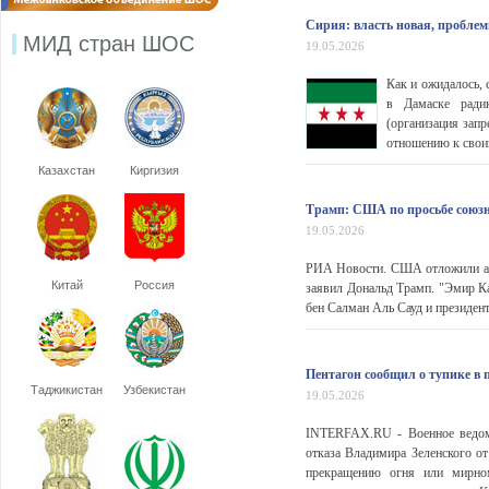
Сирия: власть новая, пробле
МИД стран ШОС
19.05.2026
Как и ожидалось, 
в Дамаске радик
(организация зап
отношению к свои
Казахстан
Киргизия
Трамп: США по просьбе союзн
19.05.2026
РИА Новости. США отложили ата
Китай
Россия
заявил Дональд Трамп. "Эмир К
бен Салман Аль Сауд и президент
Пентагон сообщил о тупике в 
Таджикистан
Узбекистан
19.05.2026
INTERFAX.RU - Военное ведом
отказа Владимира Зеленского от
прекращению огня или мирном