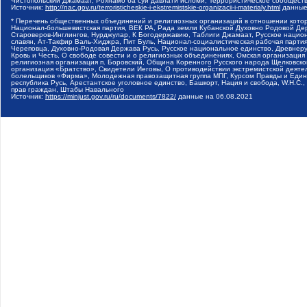
Чистопольский Джамаат, Рохнамо ба суи давлати исломи, Террористическое сообщест
Источник:
http://nac.gov.ru/terroristicheskie-i-ekstremistskie-organizacii-i-materialy.html
данные
* Перечень общественных объединений и религиозных организаций в отношении котор
Национал-большевистская партия, ВЕК РА, Рада земли Кубанской Духовно Родовой Де
Староверов-Инглингов, Нурджулар, К Богодержавию, Таблиги Джамаат, Русское наци
славян, Ат-Такфир Валь-Хиджра, Пит Буль, Национал-социалистическая рабочая парт
Череповца, Духовно-Родовая Держава Русь, Русское национальное единство, Древнер
Кровь и Честь, О свободе совести и о религиозных объединениях, Омская организаци
религиозная организация п. Боровский, Община Коренного Русского народа Щелковског
организация «Братство», Свидетели Иеговы, О противодействии экстремистской деяте
болельщиков «Фирма», Молодежная правозащитная группа МПГ, Курсом Правды и Единен
республика Русь, Арестантское уголовное единство, Башкорт, Нация и свобода, W.H.С
прав граждан, Штабы Навального
Источник:
https://minjust.gov.ru/ru/documents/7822/
данные на
06.08.2021