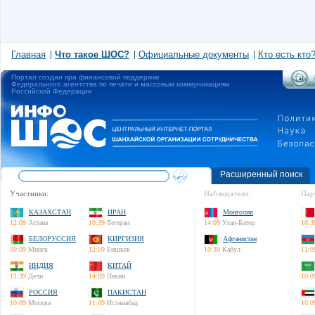
Главная
Что такое ШОС?
Официальные документы
Кто есть кто
Портал создан при финансовой поддержке
Федерального агентства по печати и массовым коммуникациям
Российской Федерации
Расширенный поиск
Участники:
Наблюдатели:
Пар
КАЗАХСТАН
ИРАН
Монголия
12:09
Астана
10:39
Тегеран
14:09
Улан-Батор
10:3
БЕЛОРУССИЯ
КИРГИЗИЯ
Афганистан
09:09
Минск
12:09
Бишкек
10:39
Кабул
11:0
ИНДИЯ
КИТАЙ
11:39
Дели
14:09
Пекин
10:0
РОССИЯ
ПАКИСТАН
10:09
Москва
11:09
Исламабад
10:0