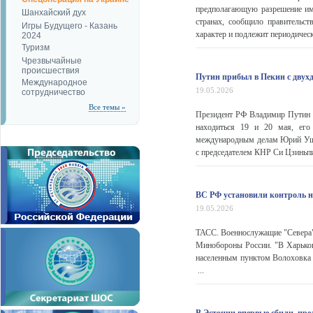
предполагающую разрешение имп
Шанхайский дух
странах, сообщило правительст
Игры Будущего - Казань
характер и подлежит периодичес
2024
Туризм
Чрезвычайные
происшествия
Путин прибыл в Пекин с двух
Международное
19.05.2026
сотрудничество
Все темы »
Президент РФ Владимир Путин п
находиться 19 и 20 мая, его
международным делам Юрий Уша
с председателем КНР Си Цзиньп
ВС РФ установили контроль н
19.05.2026
ТАСС. Военнослужащие "Севера" 
Минобороны России. "В Харьков
населенным пунктом Волоховка Х
...