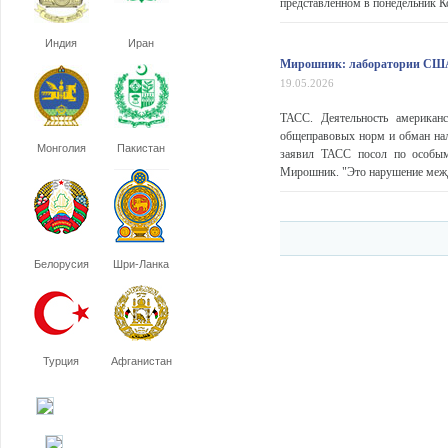
представленном в понедельник 
Индия
Иран
Мирошник: лаборатории США
19.05.2026
ТАСС. Деятельность американ
общеправовых норм и обман нал
Монголия
Пакистан
заявил ТАСС посол по особы
Мирошник. "Это нарушение между
Белорусия
Шри-Ланка
Турция
Афганистан