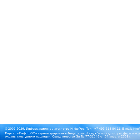
© 2007-2026, Информационное агентство ИнфоРос. Тел.: +7 495 718-84-11, E-mail:
info
Портал «ИнфоШОС» зарегистрирован в Федеральной службе по надзору в сфере массо
охраны культурного наследия. Свидетельство Эл № 77-31649 от 04 апреля 2008 г.