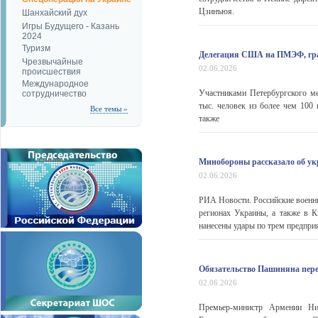
Цзинъюя.
Шанхайский дух
Игры Будущего - Казань
2024
Туризм
Делегация США на ПМЭФ, граф
Чрезвычайные
02.06.2026
происшествия
Международное
Участниками Петербургского м
сотрудничество
тыс. человек из более чем 100
Все темы »
также
Минобороны рассказало об ук
02.06.2026
РИА Новости. Российские военн
регионах Украины, а также в 
нанесены удары по трем предприя
Обязательство Пашиняна пере
02.06.2026
Премьер-министр Армении Ник