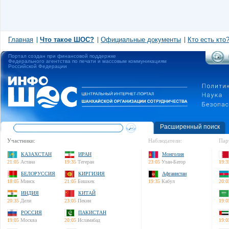
Главная
Что такое ШОС?
Официальные документы
Кто есть кто
Портал создан при финансовой поддержке
Федерального агентства по печати и массовым коммуникациям
Российской Федерации
Расширенный поиск
Участники:
Наблюдатели:
Пар
КАЗАХСТАН
ИРАН
Монголия
21:05
Астана
19:35
Тегеран
23:05
Улан-Батор
19:3
БЕЛОРУССИЯ
КИРГИЗИЯ
Афганистан
18:05
Минск
21:05
Бишкек
19:35
Кабул
20:0
ИНДИЯ
КИТАЙ
20:35
Дели
23:05
Пекин
19:0
РОССИЯ
ПАКИСТАН
19:05
Москва
20:05
Исламабад
19:0