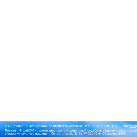
© 2007-2026, Информационное агентство ИнфоРос. Тел.: +7 495 718-84-11, E-mail:
info
Портал «ИнфоШОС» зарегистрирован в Федеральной службе по надзору в сфере массо
охраны культурного наследия. Свидетельство Эл № 77-31649 от 04 апреля 2008 г.