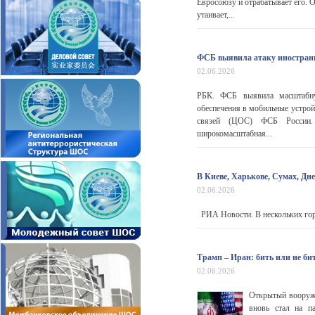
Евросоюзу и отрабатывает его. 
утаивает,...
ФСБ выявила атаку иностранн
02.06.2026
РБК. ФСБ выявила масштабну
обеспечения в мобильные устрой
связей (ЦОС) ФСБ России. 
широкомасштабная...
В Киеве, Харькове, Сумах, Дн
02.06.2026
РИА Новости. В нескольких гор
Трамп – Иран: бить или не би
02.06.2026
Открытый вооруже
вновь стал на п