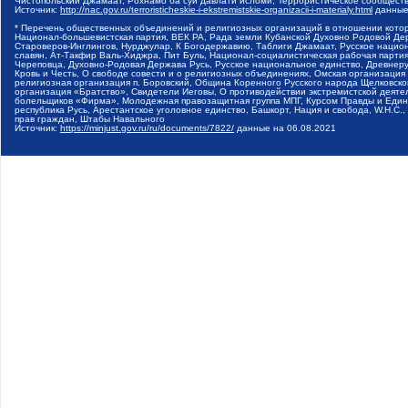
Чистопольский Джамаат, Рохнамо ба суи давлати исломи, Террористическое сообщест
Источник:
http://nac.gov.ru/terroristicheskie-i-ekstremistskie-organizacii-i-materialy.html
данные
* Перечень общественных объединений и религиозных организаций в отношении котор
Национал-большевистская партия, ВЕК РА, Рада земли Кубанской Духовно Родовой Де
Староверов-Инглингов, Нурджулар, К Богодержавию, Таблиги Джамаат, Русское наци
славян, Ат-Такфир Валь-Хиджра, Пит Буль, Национал-социалистическая рабочая парт
Череповца, Духовно-Родовая Держава Русь, Русское национальное единство, Древнер
Кровь и Честь, О свободе совести и о религиозных объединениях, Омская организаци
религиозная организация п. Боровский, Община Коренного Русского народа Щелковског
организация «Братство», Свидетели Иеговы, О противодействии экстремистской деяте
болельщиков «Фирма», Молодежная правозащитная группа МПГ, Курсом Правды и Единен
республика Русь, Арестантское уголовное единство, Башкорт, Нация и свобода, W.H.С
прав граждан, Штабы Навального
Источник:
https://minjust.gov.ru/ru/documents/7822/
данные на
06.08.2021