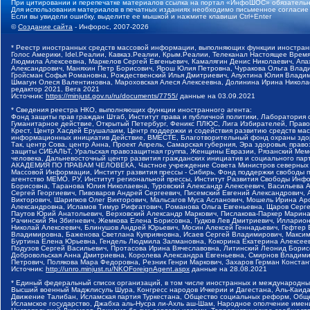
При цитировании и перепечатке материалов ссылка на портал «ИнфоШОС» обязательн
Для использования материалов в печатных изданиях необходимо письменное согласие
Если вы увидели ошибку, выделите ее мышкой и нажмите клавиши Ctrl+Enter
©
Создание сайта
- Инфорос, 2007-2026
* Реестр иностранных средств массовой информации, выполняющих функции иностранн
Голос Америки, Idel.Реалии, Кавказ.Реалии, Крым.Реалии, Телеканал Настоящее Время
Людмила Алексеевна, Маркелов Сергей Евгеньевич, Камалягин Денис Николаевич, Апах
Александрович, Маняхин Петр Борисович, Ярош Юлия Петровна, Чуракова Ольга Влади
Гройсман Софья Романовна, Рождественский Илья Дмитриевич, Апухтина Юлия Владимир
Шмагун Олеся Валентиновна, Мароховская Алеся Алексеевна, Долинина Ирина Никола
редактор 2021, Вега 2021
Источник:
https://minjust.gov.ru/ru/documents/7755/
данные на
03.09.2021
* Сведения реестра НКО, выполняющих функции иностранного агента:
Фонд защиты прав граждан Штаб, Институт права и публичной политики, Лаборатория
Гуманитарное действие, Открытый Петербург, Феникс ПЛЮС, Лига Избирателей, Правов
Крест, Центр Хасдей Ерушалаим, Центр поддержки и содействия развитию средств мас
информационных инициатив Действие, ВМЕСТЕ, Благотворительный фонд охраны здоров
Так, центр Сова, центр Анна, Проект Апрель, Самарская губерния, Эра здоровья, пр
защиты СИБАЛЬТ, Уральская правозащитная группа, Женщины Евразии, Рязанский Мемо
человека, Дальневосточный центр развития гражданских инициатив и социального пар
АКАДЕМИЯ ПО ПРАВАМ ЧЕЛОВЕКА, Частное учреждение Совета Министров северных стр
Массовой Информации, Институт развития прессы - Сибирь, Фонд поддержки свободы 
агентство МЕМО. РУ, Институт региональной прессы, Институт Развития Свободы Инф
Борисовна, Таранова Юлия Николаевна, Туровский Александр Алексеевич, Васильева 
Сергей Георгиевич, Пивоваров Андрей Сергеевич, Писемский Евгений Александрович,
Викторович, Шарипков Олег Викторович, Мальсагов Муса Асланович, Мошель Ирина Ар
Александровна, Исламов Тимур Рифгатович, Романова Ольга Евгеньевна, Щаров Серг
Паутов Юрий Анатольевич, Верховский Александр Маркович, Пислакова-Паркер Марина
Рачинский Ян Збигневич, Жемкова Елена Борисовна, Гудков Лев Дмитриевич, Иллари
Николай Алексеевич, Блинушов Андрей Юрьевич, Мосин Алексей Геннадьевич, Гефтер
Владимировна, Баженова Светлана Куприяновна, Исаев Сергей Владимирович, Максим
Буртина Елена Юрьевна, Гендель Людмила Залмановна, Кокорина Екатерина Алексеев
Подузов Сергей Васильевич, Протасова Ирина Вячеславовна, Литинский Леонид Борис
Добровольская Анна Дмитриевна, Королева Александра Евгеньевна, Смирнов Владими
Петрович, Полякова Мара Федоровна, Резник Генри Маркович, Захаров Герман Конста
Источник:
http://unro.minjust.ru/NKOForeignAgent.aspx
данные на
28.08.2021
* Единый федеральный список организаций, в том числе иностранных и международны
Высший военный Маджлисуль Шура, Конгресс народов Ичкерии и Дагестана, Аль-Каида, 
Движение Талибан, Исламская партия Туркестана, Общество социальных реформ, Общес
Исламское государство, Джабха аль-Нусра ли-Ахль аш-Шам, Народное ополчение имен