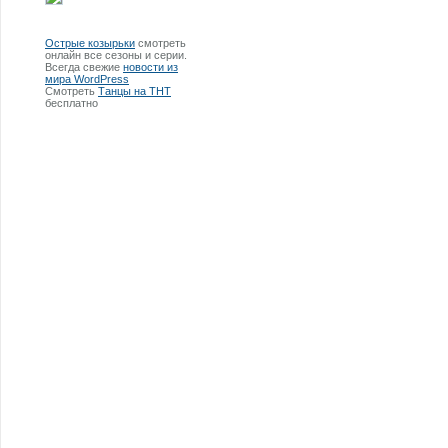
Острые козырьки
смотреть
онлайн все сезоны и серии.
Всегда свежие
новости из
мира WordPress
Смотреть
Танцы на ТНТ
бесплатно