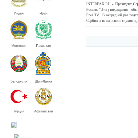
INTERFAX.RU - Президент Серб
России. "Эти утверждения - обы
Индия
Иран
Prva TV. "В очередной раз подт
Сербии, а не на основе слухов и д
Монголия
Пакистан
Белорусия
Шри-Ланка
Турция
Афганистан