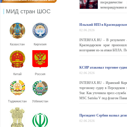
посредничестве
меморандумами и 
МИД стран ШОС
Ильский НПЗ в Краснодарском
02.06.2026
INTERFAX.RU - В результате 
Казахстан
Киргизия
Краснодарском крае произошл
возгорание из-за атаки БПЛА. По
КСИР атаковал торговое судно
02.06.2026
Китай
Россия
INTERFAX.RU - Иранский Корпу
торговому судну в Персидском 
Star. Как уточнила пресс-служб
MSC Sariska V под флагом Панам
Таджикистан
Узбекистан
Президент Сербии назвал дези
02.06.2026