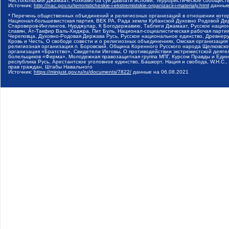
Чистопольский Джамаат, Рохнамо ба суи давлати исломи, Террористическое сообщест
Источник:
http://nac.gov.ru/terroristicheskie-i-ekstremistskie-organizacii-i-materialy.html
данные
* Перечень общественных объединений и религиозных организаций в отношении котор
Национал-большевистская партия, ВЕК РА, Рада земли Кубанской Духовно Родовой Де
Староверов-Инглингов, Нурджулар, К Богодержавию, Таблиги Джамаат, Русское наци
славян, Ат-Такфир Валь-Хиджра, Пит Буль, Национал-социалистическая рабочая парт
Череповца, Духовно-Родовая Держава Русь, Русское национальное единство, Древнер
Кровь и Честь, О свободе совести и о религиозных объединениях, Омская организаци
религиозная организация п. Боровский, Община Коренного Русского народа Щелковског
организация «Братство», Свидетели Иеговы, О противодействии экстремистской деяте
болельщиков «Фирма», Молодежная правозащитная группа МПГ, Курсом Правды и Единен
республика Русь, Арестантское уголовное единство, Башкорт, Нация и свобода, W.H.С
прав граждан, Штабы Навального
Источник:
https://minjust.gov.ru/ru/documents/7822/
данные на
06.08.2021