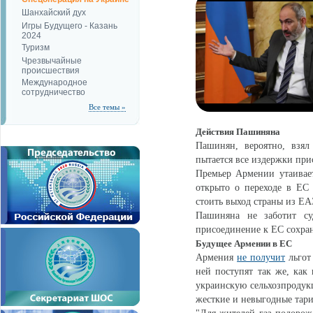
Шанхайский дух
Игры Будущего - Казань
2024
Туризм
Чрезвычайные
происшествия
Международное
сотрудничество
Все темы »
Действия Пашиняна
Пашинян, вероятно, взял
пытается все издержки пр
Премьер Армении утаивае
открыто о переходе в ЕС 
стоить выход страны из ЕА
Пашиняна не заботит суд
присоединение к ЕС сохран
Будущее Армении в ЕС
Армения
не получит
льгот
ней поступят так же, как 
украинскую сельхозпродукц
жесткие и невыгодные тар