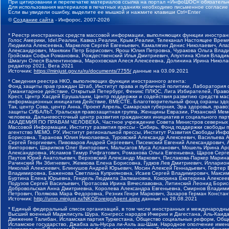
При цитировании и перепечатке материалов ссылка на портал «ИнфоШОС» обязательн
Для использования материалов в печатных изданиях необходимо письменное согласие
Если вы увидели ошибку, выделите ее мышкой и нажмите клавиши Ctrl+Enter
©
Создание сайта
- Инфорос, 2007-2026
* Реестр иностранных средств массовой информации, выполняющих функции иностранн
Голос Америки, Idel.Реалии, Кавказ.Реалии, Крым.Реалии, Телеканал Настоящее Время
Людмила Алексеевна, Маркелов Сергей Евгеньевич, Камалягин Денис Николаевич, Апах
Александрович, Маняхин Петр Борисович, Ярош Юлия Петровна, Чуракова Ольга Влади
Гройсман Софья Романовна, Рождественский Илья Дмитриевич, Апухтина Юлия Владимир
Шмагун Олеся Валентиновна, Мароховская Алеся Алексеевна, Долинина Ирина Никола
редактор 2021, Вега 2021
Источник:
https://minjust.gov.ru/ru/documents/7755/
данные на
03.09.2021
* Сведения реестра НКО, выполняющих функции иностранного агента:
Фонд защиты прав граждан Штаб, Институт права и публичной политики, Лаборатория
Гуманитарное действие, Открытый Петербург, Феникс ПЛЮС, Лига Избирателей, Правов
Крест, Центр Хасдей Ерушалаим, Центр поддержки и содействия развитию средств мас
информационных инициатив Действие, ВМЕСТЕ, Благотворительный фонд охраны здоров
Так, центр Сова, центр Анна, Проект Апрель, Самарская губерния, Эра здоровья, пр
защиты СИБАЛЬТ, Уральская правозащитная группа, Женщины Евразии, Рязанский Мемо
человека, Дальневосточный центр развития гражданских инициатив и социального пар
АКАДЕМИЯ ПО ПРАВАМ ЧЕЛОВЕКА, Частное учреждение Совета Министров северных стр
Массовой Информации, Институт развития прессы - Сибирь, Фонд поддержки свободы 
агентство МЕМО. РУ, Институт региональной прессы, Институт Развития Свободы Инф
Борисовна, Таранова Юлия Николаевна, Туровский Александр Алексеевич, Васильева 
Сергей Георгиевич, Пивоваров Андрей Сергеевич, Писемский Евгений Александрович,
Викторович, Шарипков Олег Викторович, Мальсагов Муса Асланович, Мошель Ирина Ар
Александровна, Исламов Тимур Рифгатович, Романова Ольга Евгеньевна, Щаров Серг
Паутов Юрий Анатольевич, Верховский Александр Маркович, Пислакова-Паркер Марина
Рачинский Ян Збигневич, Жемкова Елена Борисовна, Гудков Лев Дмитриевич, Иллари
Николай Алексеевич, Блинушов Андрей Юрьевич, Мосин Алексей Геннадьевич, Гефтер
Владимировна, Баженова Светлана Куприяновна, Исаев Сергей Владимирович, Максим
Буртина Елена Юрьевна, Гендель Людмила Залмановна, Кокорина Екатерина Алексеев
Подузов Сергей Васильевич, Протасова Ирина Вячеславовна, Литинский Леонид Борис
Добровольская Анна Дмитриевна, Королева Александра Евгеньевна, Смирнов Владими
Петрович, Полякова Мара Федоровна, Резник Генри Маркович, Захаров Герман Конста
Источник:
http://unro.minjust.ru/NKOForeignAgent.aspx
данные на
28.08.2021
* Единый федеральный список организаций, в том числе иностранных и международны
Высший военный Маджлисуль Шура, Конгресс народов Ичкерии и Дагестана, Аль-Каида, 
Движение Талибан, Исламская партия Туркестана, Общество социальных реформ, Общес
Исламское государство, Джабха аль-Нусра ли-Ахль аш-Шам, Народное ополчение имен