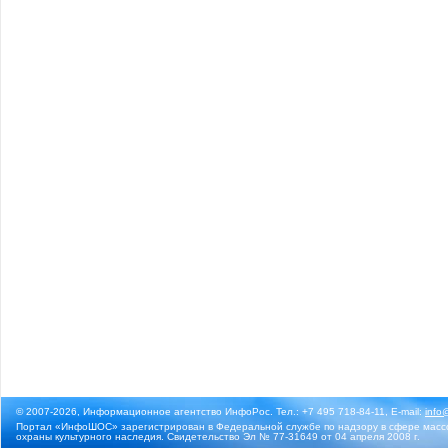
© 2007-2026, Информационное агентство ИнфоРос. Тел.: +7 495 718-84-11, E-mail:
info
Портал «ИнфоШОС» зарегистрирован в Федеральной службе по надзору в сфере массо
охраны культурного наследия. Свидетельство Эл № 77-31649 от 04 апреля 2008 г.