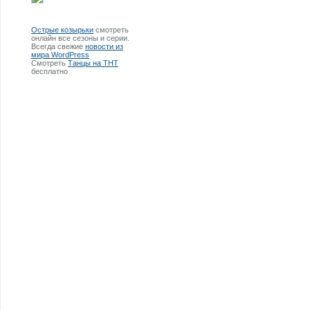
Острые козырьки
смотреть
онлайн все сезоны и серии.
Всегда свежие
новости из
мира WordPress
Смотреть
Танцы на ТНТ
бесплатно