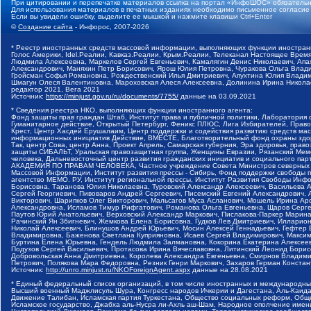
При цитировании и перепечатке материалов ссылка на портал «ИнфоШОС» обязательн
Для использования материалов в печатных изданиях необходимо письменное согласие
Если вы увидели ошибку, выделите ее мышкой и нажмите клавиши Ctrl+Enter
©
Создание сайта
- Инфорос, 2007-2026
* Реестр иностранных средств массовой информации, выполняющих функции иностранн
Голос Америки, Idel.Реалии, Кавказ.Реалии, Крым.Реалии, Телеканал Настоящее Время
Людмила Алексеевна, Маркелов Сергей Евгеньевич, Камалягин Денис Николаевич, Апах
Александрович, Маняхин Петр Борисович, Ярош Юлия Петровна, Чуракова Ольга Влади
Гройсман Софья Романовна, Рождественский Илья Дмитриевич, Апухтина Юлия Владимир
Шмагун Олеся Валентиновна, Мароховская Алеся Алексеевна, Долинина Ирина Никола
редактор 2021, Вега 2021
Источник:
https://minjust.gov.ru/ru/documents/7755/
данные на
03.09.2021
* Сведения реестра НКО, выполняющих функции иностранного агента:
Фонд защиты прав граждан Штаб, Институт права и публичной политики, Лаборатория
Гуманитарное действие, Открытый Петербург, Феникс ПЛЮС, Лига Избирателей, Правов
Крест, Центр Хасдей Ерушалаим, Центр поддержки и содействия развитию средств мас
информационных инициатив Действие, ВМЕСТЕ, Благотворительный фонд охраны здоров
Так, центр Сова, центр Анна, Проект Апрель, Самарская губерния, Эра здоровья, пр
защиты СИБАЛЬТ, Уральская правозащитная группа, Женщины Евразии, Рязанский Мемо
человека, Дальневосточный центр развития гражданских инициатив и социального пар
АКАДЕМИЯ ПО ПРАВАМ ЧЕЛОВЕКА, Частное учреждение Совета Министров северных стр
Массовой Информации, Институт развития прессы - Сибирь, Фонд поддержки свободы 
агентство МЕМО. РУ, Институт региональной прессы, Институт Развития Свободы Инф
Борисовна, Таранова Юлия Николаевна, Туровский Александр Алексеевич, Васильева 
Сергей Георгиевич, Пивоваров Андрей Сергеевич, Писемский Евгений Александрович,
Викторович, Шарипков Олег Викторович, Мальсагов Муса Асланович, Мошель Ирина Ар
Александровна, Исламов Тимур Рифгатович, Романова Ольга Евгеньевна, Щаров Серг
Паутов Юрий Анатольевич, Верховский Александр Маркович, Пислакова-Паркер Марина
Рачинский Ян Збигневич, Жемкова Елена Борисовна, Гудков Лев Дмитриевич, Иллари
Николай Алексеевич, Блинушов Андрей Юрьевич, Мосин Алексей Геннадьевич, Гефтер
Владимировна, Баженова Светлана Куприяновна, Исаев Сергей Владимирович, Максим
Буртина Елена Юрьевна, Гендель Людмила Залмановна, Кокорина Екатерина Алексеев
Подузов Сергей Васильевич, Протасова Ирина Вячеславовна, Литинский Леонид Борис
Добровольская Анна Дмитриевна, Королева Александра Евгеньевна, Смирнов Владими
Петрович, Полякова Мара Федоровна, Резник Генри Маркович, Захаров Герман Конста
Источник:
http://unro.minjust.ru/NKOForeignAgent.aspx
данные на
28.08.2021
* Единый федеральный список организаций, в том числе иностранных и международны
Высший военный Маджлисуль Шура, Конгресс народов Ичкерии и Дагестана, Аль-Каида, 
Движение Талибан, Исламская партия Туркестана, Общество социальных реформ, Общес
Исламское государство, Джабха аль-Нусра ли-Ахль аш-Шам, Народное ополчение имен