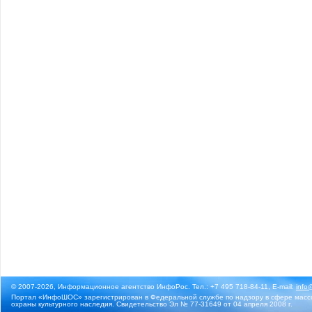
© 2007-2026, Информационное агентство ИнфоРос. Тел.: +7 495 718-84-11, E-mail:
info
Портал «ИнфоШОС» зарегистрирован в Федеральной службе по надзору в сфере массо
охраны культурного наследия. Свидетельство Эл № 77-31649 от 04 апреля 2008 г.