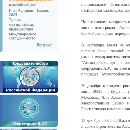
национальной безопасн
Шанхайский дух
Республики Казем Джалали
Игры Будущего - Казань
2024
Туризм
По его словам, мощность к
Чрезвычайные
конкретных сроков, объявл
происшествия
ближайшее время, передае
Международное
сотрудничество
Все темы »
В настоящее время на юг
первого блока атомной с
рамках межправительственн
"Атомстройэкспорт", в со
сооружение АЭС, начатое н
площадке "Атомстройэкспор
20 декабря президент ро
конца 2008г. не будет зап
Мохаммад Али Хосейни со
электростанции "Бушер" в 
Россия твердо намерена за
13 декабря 2007г. С.Шматк
и сроки строительства АЭС