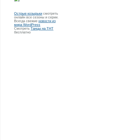
Острые козырьки
смотреть
онлайн все сезоны и серии.
Всегда свежие
новости из
мира WordPress
Смотреть
Танцы на ТНТ
бесплатно