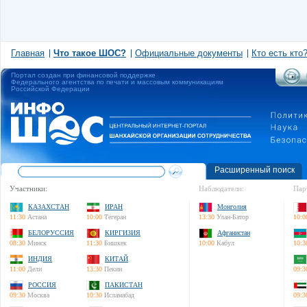
Главная
Что такое ШОС?
Официальные документы
Кто есть кто
Портал создан при финансовой поддержке
Федерального агентства по печати и массовым коммуникациям
Российской Федерации
Расширенный поиск
Участники:
Наблюдатели:
Пар
КАЗАХСТАН
ИРАН
Монголия
11:30
Астана
10:00
Тегеран
13:30
Улан-Батор
10:0
БЕЛОРУССИЯ
КИРГИЗИЯ
Афганистан
08:30
Минск
11:30
Бишкек
10:00
Кабул
10:3
ИНДИЯ
КИТАЙ
11:00
Дели
13:30
Пекин
09:3
РОССИЯ
ПАКИСТАН
09:30
Москва
10:30
Исламабад
09:3