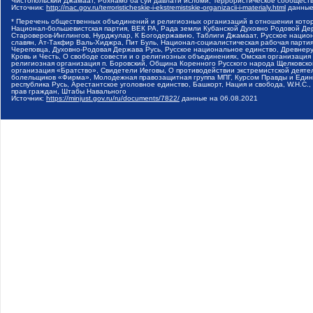
Чистопольский Джамаат, Рохнамо ба суи давлати исломи, Террористическое сообщест
Источник:
http://nac.gov.ru/terroristicheskie-i-ekstremistskie-organizacii-i-materialy.html
данные
* Перечень общественных объединений и религиозных организаций в отношении котор
Национал-большевистская партия, ВЕК РА, Рада земли Кубанской Духовно Родовой Де
Староверов-Инглингов, Нурджулар, К Богодержавию, Таблиги Джамаат, Русское наци
славян, Ат-Такфир Валь-Хиджра, Пит Буль, Национал-социалистическая рабочая парт
Череповца, Духовно-Родовая Держава Русь, Русское национальное единство, Древнер
Кровь и Честь, О свободе совести и о религиозных объединениях, Омская организаци
религиозная организация п. Боровский, Община Коренного Русского народа Щелковског
организация «Братство», Свидетели Иеговы, О противодействии экстремистской деяте
болельщиков «Фирма», Молодежная правозащитная группа МПГ, Курсом Правды и Единен
республика Русь, Арестантское уголовное единство, Башкорт, Нация и свобода, W.H.С
прав граждан, Штабы Навального
Источник:
https://minjust.gov.ru/ru/documents/7822/
данные на
06.08.2021