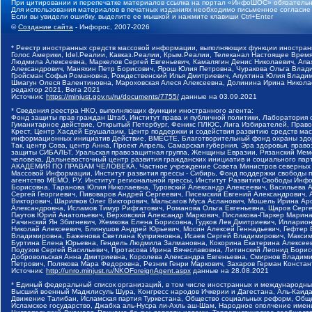
При цитировании и перепечатке материалов ссылка на портал «ИнфоШОС» обязательн
Для использования материалов в печатных изданиях необходимо письменное согласие
Если вы увидели ошибку, выделите ее мышкой и нажмите клавиши Ctrl+Enter
©
Создание сайта
- Инфорос, 2007-2026
* Реестр иностранных средств массовой информации, выполняющих функции иностранн
Голос Америки, Idel.Реалии, Кавказ.Реалии, Крым.Реалии, Телеканал Настоящее Время
Людмила Алексеевна, Маркелов Сергей Евгеньевич, Камалягин Денис Николаевич, Апах
Александрович, Маняхин Петр Борисович, Ярош Юлия Петровна, Чуракова Ольга Влади
Гройсман Софья Романовна, Рождественский Илья Дмитриевич, Апухтина Юлия Владимир
Шмагун Олеся Валентиновна, Мароховская Алеся Алексеевна, Долинина Ирина Никола
редактор 2021, Вега 2021
Источник:
https://minjust.gov.ru/ru/documents/7755/
данные на
03.09.2021
* Сведения реестра НКО, выполняющих функции иностранного агента:
Фонд защиты прав граждан Штаб, Институт права и публичной политики, Лаборатория
Гуманитарное действие, Открытый Петербург, Феникс ПЛЮС, Лига Избирателей, Правов
Крест, Центр Хасдей Ерушалаим, Центр поддержки и содействия развитию средств мас
информационных инициатив Действие, ВМЕСТЕ, Благотворительный фонд охраны здоров
Так, центр Сова, центр Анна, Проект Апрель, Самарская губерния, Эра здоровья, пр
защиты СИБАЛЬТ, Уральская правозащитная группа, Женщины Евразии, Рязанский Мемо
человека, Дальневосточный центр развития гражданских инициатив и социального пар
АКАДЕМИЯ ПО ПРАВАМ ЧЕЛОВЕКА, Частное учреждение Совета Министров северных стр
Массовой Информации, Институт развития прессы - Сибирь, Фонд поддержки свободы 
агентство МЕМО. РУ, Институт региональной прессы, Институт Развития Свободы Инф
Борисовна, Таранова Юлия Николаевна, Туровский Александр Алексеевич, Васильева 
Сергей Георгиевич, Пивоваров Андрей Сергеевич, Писемский Евгений Александрович,
Викторович, Шарипков Олег Викторович, Мальсагов Муса Асланович, Мошель Ирина Ар
Александровна, Исламов Тимур Рифгатович, Романова Ольга Евгеньевна, Щаров Серг
Паутов Юрий Анатольевич, Верховский Александр Маркович, Пислакова-Паркер Марина
Рачинский Ян Збигневич, Жемкова Елена Борисовна, Гудков Лев Дмитриевич, Иллари
Николай Алексеевич, Блинушов Андрей Юрьевич, Мосин Алексей Геннадьевич, Гефтер
Владимировна, Баженова Светлана Куприяновна, Исаев Сергей Владимирович, Максим
Буртина Елена Юрьевна, Гендель Людмила Залмановна, Кокорина Екатерина Алексеев
Подузов Сергей Васильевич, Протасова Ирина Вячеславовна, Литинский Леонид Борис
Добровольская Анна Дмитриевна, Королева Александра Евгеньевна, Смирнов Владими
Петрович, Полякова Мара Федоровна, Резник Генри Маркович, Захаров Герман Конста
Источник:
http://unro.minjust.ru/NKOForeignAgent.aspx
данные на
28.08.2021
* Единый федеральный список организаций, в том числе иностранных и международны
Высший военный Маджлисуль Шура, Конгресс народов Ичкерии и Дагестана, Аль-Каида, 
Движение Талибан, Исламская партия Туркестана, Общество социальных реформ, Общес
Исламское государство, Джабха аль-Нусра ли-Ахль аш-Шам, Народное ополчение имен