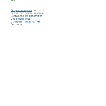
Острые козырьки
смотреть
онлайн все сезоны и серии.
Всегда свежие
новости из
мира WordPress
Смотреть
Танцы на ТНТ
бесплатно