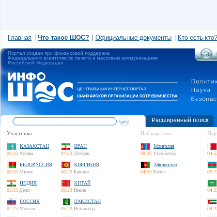
Главная
Что такое ШОС?
Официальные документы
Кто есть кто
Портал создан при финансовой поддержке
Федерального агентства по печати и массовым коммуникациям
Российской Федерации
Расширенный поиск
Участники:
Наблюдатели:
Пар
КАЗАХСТАН
ИРАН
Монголия
06:23
Астана
04:53
Тегеран
08:23
Улан-Батор
04:5
БЕЛОРУССИЯ
КИРГИЗИЯ
Афганистан
03:23
Минск
06:23
Бишкек
04:53
Кабул
05:2
ИНДИЯ
КИТАЙ
05:53
Дели
08:23
Пекин
04:2
РОССИЯ
ПАКИСТАН
04:23
Москва
05:23
Исламабад
04:2