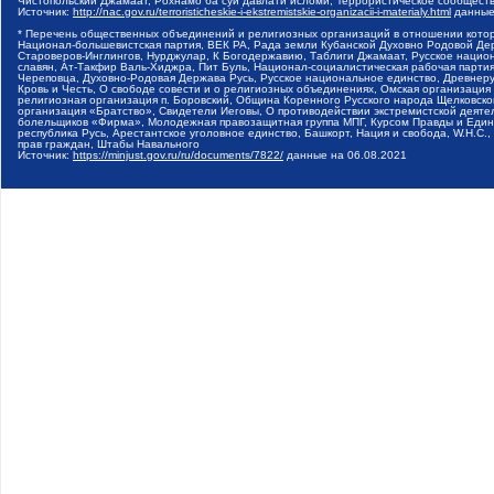
Чистопольский Джамаат, Рохнамо ба суи давлати исломи, Террористическое сообщест
Источник:
http://nac.gov.ru/terroristicheskie-i-ekstremistskie-organizacii-i-materialy.html
данные
* Перечень общественных объединений и религиозных организаций в отношении котор
Национал-большевистская партия, ВЕК РА, Рада земли Кубанской Духовно Родовой Де
Староверов-Инглингов, Нурджулар, К Богодержавию, Таблиги Джамаат, Русское наци
славян, Ат-Такфир Валь-Хиджра, Пит Буль, Национал-социалистическая рабочая парт
Череповца, Духовно-Родовая Держава Русь, Русское национальное единство, Древнер
Кровь и Честь, О свободе совести и о религиозных объединениях, Омская организаци
религиозная организация п. Боровский, Община Коренного Русского народа Щелковског
организация «Братство», Свидетели Иеговы, О противодействии экстремистской деяте
болельщиков «Фирма», Молодежная правозащитная группа МПГ, Курсом Правды и Единен
республика Русь, Арестантское уголовное единство, Башкорт, Нация и свобода, W.H.С
прав граждан, Штабы Навального
Источник:
https://minjust.gov.ru/ru/documents/7822/
данные на
06.08.2021