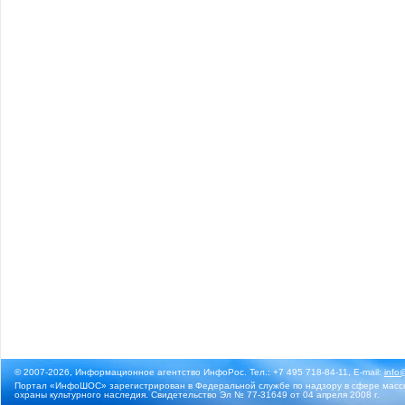
© 2007-2026, Информационное агентство ИнфоРос. Тел.: +7 495 718-84-11, E-mail:
info
Портал «ИнфоШОС» зарегистрирован в Федеральной службе по надзору в сфере массо
охраны культурного наследия. Свидетельство Эл № 77-31649 от 04 апреля 2008 г.