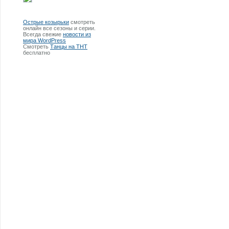
Острые козырьки
смотреть
онлайн все сезоны и серии.
Всегда свежие
новости из
мира WordPress
Смотреть
Танцы на ТНТ
бесплатно