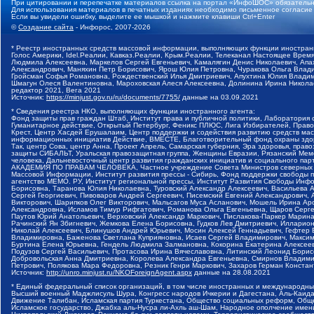
При цитировании и перепечатке материалов ссылка на портал «ИнфоШОС» обязательн
Для использования материалов в печатных изданиях необходимо письменное согласие
Если вы увидели ошибку, выделите ее мышкой и нажмите клавиши Ctrl+Enter
©
Создание сайта
- Инфорос, 2007-2026
* Реестр иностранных средств массовой информации, выполняющих функции иностранн
Голос Америки, Idel.Реалии, Кавказ.Реалии, Крым.Реалии, Телеканал Настоящее Время
Людмила Алексеевна, Маркелов Сергей Евгеньевич, Камалягин Денис Николаевич, Апах
Александрович, Маняхин Петр Борисович, Ярош Юлия Петровна, Чуракова Ольга Влади
Гройсман Софья Романовна, Рождественский Илья Дмитриевич, Апухтина Юлия Владимир
Шмагун Олеся Валентиновна, Мароховская Алеся Алексеевна, Долинина Ирина Никола
редактор 2021, Вега 2021
Источник:
https://minjust.gov.ru/ru/documents/7755/
данные на
03.09.2021
* Сведения реестра НКО, выполняющих функции иностранного агента:
Фонд защиты прав граждан Штаб, Институт права и публичной политики, Лаборатория
Гуманитарное действие, Открытый Петербург, Феникс ПЛЮС, Лига Избирателей, Правов
Крест, Центр Хасдей Ерушалаим, Центр поддержки и содействия развитию средств мас
информационных инициатив Действие, ВМЕСТЕ, Благотворительный фонд охраны здоров
Так, центр Сова, центр Анна, Проект Апрель, Самарская губерния, Эра здоровья, пр
защиты СИБАЛЬТ, Уральская правозащитная группа, Женщины Евразии, Рязанский Мемо
человека, Дальневосточный центр развития гражданских инициатив и социального пар
АКАДЕМИЯ ПО ПРАВАМ ЧЕЛОВЕКА, Частное учреждение Совета Министров северных стр
Массовой Информации, Институт развития прессы - Сибирь, Фонд поддержки свободы 
агентство МЕМО. РУ, Институт региональной прессы, Институт Развития Свободы Инф
Борисовна, Таранова Юлия Николаевна, Туровский Александр Алексеевич, Васильева 
Сергей Георгиевич, Пивоваров Андрей Сергеевич, Писемский Евгений Александрович,
Викторович, Шарипков Олег Викторович, Мальсагов Муса Асланович, Мошель Ирина Ар
Александровна, Исламов Тимур Рифгатович, Романова Ольга Евгеньевна, Щаров Серг
Паутов Юрий Анатольевич, Верховский Александр Маркович, Пислакова-Паркер Марина
Рачинский Ян Збигневич, Жемкова Елена Борисовна, Гудков Лев Дмитриевич, Иллари
Николай Алексеевич, Блинушов Андрей Юрьевич, Мосин Алексей Геннадьевич, Гефтер
Владимировна, Баженова Светлана Куприяновна, Исаев Сергей Владимирович, Максим
Буртина Елена Юрьевна, Гендель Людмила Залмановна, Кокорина Екатерина Алексеев
Подузов Сергей Васильевич, Протасова Ирина Вячеславовна, Литинский Леонид Борис
Добровольская Анна Дмитриевна, Королева Александра Евгеньевна, Смирнов Владими
Петрович, Полякова Мара Федоровна, Резник Генри Маркович, Захаров Герман Конста
Источник:
http://unro.minjust.ru/NKOForeignAgent.aspx
данные на
28.08.2021
* Единый федеральный список организаций, в том числе иностранных и международны
Высший военный Маджлисуль Шура, Конгресс народов Ичкерии и Дагестана, Аль-Каида, 
Движение Талибан, Исламская партия Туркестана, Общество социальных реформ, Общес
Исламское государство, Джабха аль-Нусра ли-Ахль аш-Шам, Народное ополчение имен