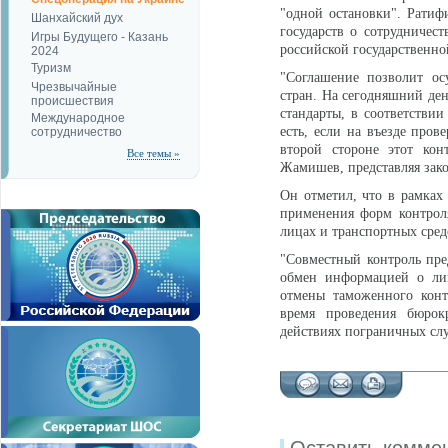
"одной остановки". Ратиф
Шанхайский дух
государств о сотрудничест
Игры Будущего - Казань
российской государственной
2024
Туризм
"Соглашение позволит ос
Чрезвычайные
стран. На сегодняшний де
происшествия
стандарты, в соответстви
Международное
есть, если на въезде пров
сотрудничество
второй стороне этот кон
Все темы »
Жамишев, представляя зако
Он отметил, что в рамках
применения форм контроля
лицах и транспортных сред
"Совместный контроль пре
обмен информацией о лиц
отмены таможенного контр
время проведения бюрок
действиях пограничных слу