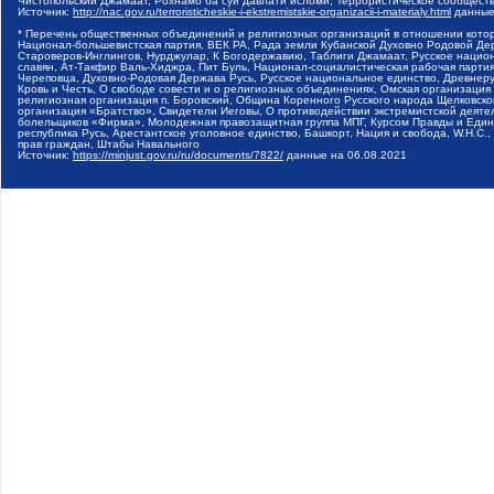
Чистопольский Джамаат, Рохнамо ба суи давлати исломи, Террористическое сообщест
Источник:
http://nac.gov.ru/terroristicheskie-i-ekstremistskie-organizacii-i-materialy.html
данные
* Перечень общественных объединений и религиозных организаций в отношении котор
Национал-большевистская партия, ВЕК РА, Рада земли Кубанской Духовно Родовой Де
Староверов-Инглингов, Нурджулар, К Богодержавию, Таблиги Джамаат, Русское наци
славян, Ат-Такфир Валь-Хиджра, Пит Буль, Национал-социалистическая рабочая парт
Череповца, Духовно-Родовая Держава Русь, Русское национальное единство, Древнер
Кровь и Честь, О свободе совести и о религиозных объединениях, Омская организаци
религиозная организация п. Боровский, Община Коренного Русского народа Щелковског
организация «Братство», Свидетели Иеговы, О противодействии экстремистской деяте
болельщиков «Фирма», Молодежная правозащитная группа МПГ, Курсом Правды и Единен
республика Русь, Арестантское уголовное единство, Башкорт, Нация и свобода, W.H.С
прав граждан, Штабы Навального
Источник:
https://minjust.gov.ru/ru/documents/7822/
данные на
06.08.2021