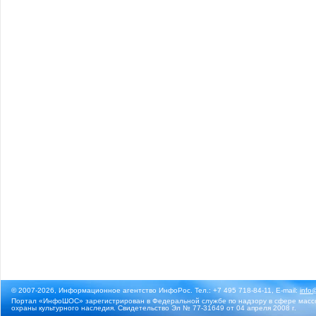
© 2007-2026, Информационное агентство ИнфоРос. Тел.: +7 495 718-84-11, E-mail:
info
Портал «ИнфоШОС» зарегистрирован в Федеральной службе по надзору в сфере массо
охраны культурного наследия. Свидетельство Эл № 77-31649 от 04 апреля 2008 г.