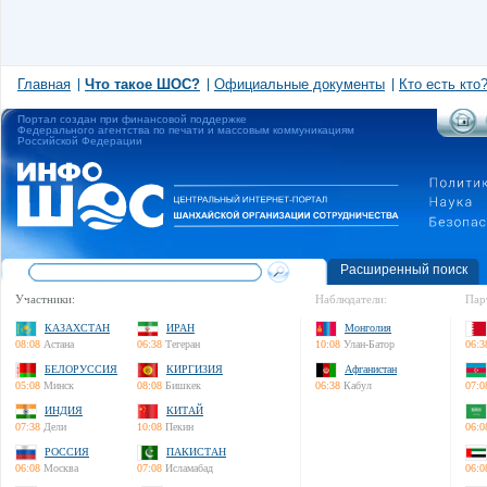
Главная
Что такое ШОС?
Официальные документы
Кто есть кто
Портал создан при финансовой поддержке
Федерального агентства по печати и массовым коммуникациям
Российской Федерации
Расширенный поиск
Участники:
Наблюдатели:
Пар
КАЗАХСТАН
ИРАН
Монголия
08:08
Астана
06:38
Тегеран
10:08
Улан-Батор
06:3
БЕЛОРУССИЯ
КИРГИЗИЯ
Афганистан
05:08
Минск
08:08
Бишкек
06:38
Кабул
07:0
ИНДИЯ
КИТАЙ
07:38
Дели
10:08
Пекин
06:0
РОССИЯ
ПАКИСТАН
06:08
Москва
07:08
Исламабад
06:0