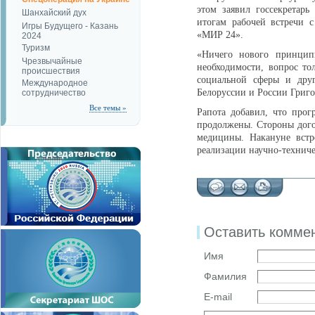
этом заявил госсекретар
Шанхайский дух
итогам рабочей встречи с
Игры Будущего - Казань
«МИР 24».
2024
Туризм
«Ничего нового принцип
Чрезвычайные
необходимости, вопрос то
происшествия
социальной сферы и друг
Международное
Белоруссии и России Григо
сотрудничество
Все темы »
Рапота добавил, что прог
продолжены. Стороны дого
медицины. Накануне встр
реализации научно-техниче
Оставить комме
Имя
Фамилия
E-mail