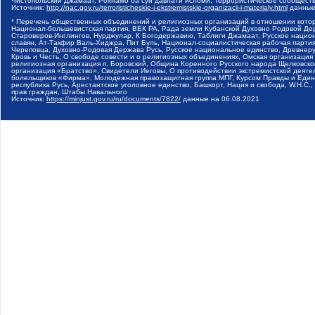
Чистопольский Джамаат, Рохнамо ба суи давлати исломи, Террористическое сообщест
Источник:
http://nac.gov.ru/terroristicheskie-i-ekstremistskie-organizacii-i-materialy.html
данные
* Перечень общественных объединений и религиозных организаций в отношении котор
Национал-большевистская партия, ВЕК РА, Рада земли Кубанской Духовно Родовой Де
Староверов-Инглингов, Нурджулар, К Богодержавию, Таблиги Джамаат, Русское наци
славян, Ат-Такфир Валь-Хиджра, Пит Буль, Национал-социалистическая рабочая парт
Череповца, Духовно-Родовая Держава Русь, Русское национальное единство, Древнер
Кровь и Честь, О свободе совести и о религиозных объединениях, Омская организаци
религиозная организация п. Боровский, Община Коренного Русского народа Щелковског
организация «Братство», Свидетели Иеговы, О противодействии экстремистской деяте
болельщиков «Фирма», Молодежная правозащитная группа МПГ, Курсом Правды и Единен
республика Русь, Арестантское уголовное единство, Башкорт, Нация и свобода, W.H.С
прав граждан, Штабы Навального
Источник:
https://minjust.gov.ru/ru/documents/7822/
данные на
06.08.2021