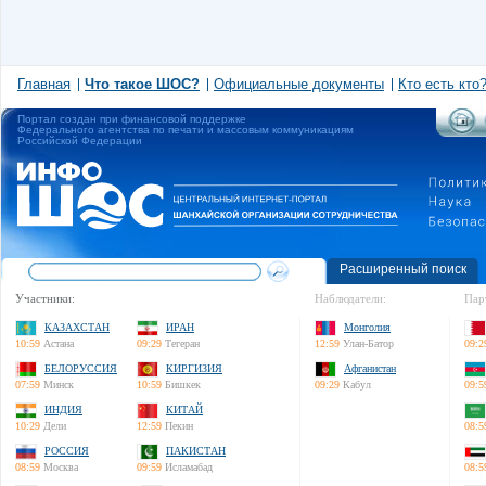
Главная
Что такое ШОС?
Официальные документы
Кто есть кто
Портал создан при финансовой поддержке
Федерального агентства по печати и массовым коммуникациям
Российской Федерации
Расширенный поиск
Участники:
Наблюдатели:
Пар
КАЗАХСТАН
ИРАН
Монголия
10:59
Астана
09:29
Тегеран
12:59
Улан-Батор
09:2
БЕЛОРУССИЯ
КИРГИЗИЯ
Афганистан
07:59
Минск
10:59
Бишкек
09:29
Кабул
09:5
ИНДИЯ
КИТАЙ
10:29
Дели
12:59
Пекин
08:5
РОССИЯ
ПАКИСТАН
08:59
Москва
09:59
Исламабад
08:5