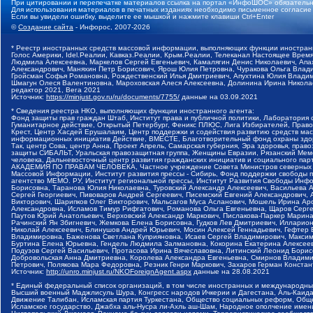
При цитировании и перепечатке материалов ссылка на портал «ИнфоШОС» обязательн
Для использования материалов в печатных изданиях необходимо письменное согласие
Если вы увидели ошибку, выделите ее мышкой и нажмите клавиши Ctrl+Enter
©
Создание сайта
- Инфорос, 2007-2026
* Реестр иностранных средств массовой информации, выполняющих функции иностранн
Голос Америки, Idel.Реалии, Кавказ.Реалии, Крым.Реалии, Телеканал Настоящее Время
Людмила Алексеевна, Маркелов Сергей Евгеньевич, Камалягин Денис Николаевич, Апах
Александрович, Маняхин Петр Борисович, Ярош Юлия Петровна, Чуракова Ольга Влади
Гройсман Софья Романовна, Рождественский Илья Дмитриевич, Апухтина Юлия Владимир
Шмагун Олеся Валентиновна, Мароховская Алеся Алексеевна, Долинина Ирина Никола
редактор 2021, Вега 2021
Источник:
https://minjust.gov.ru/ru/documents/7755/
данные на
03.09.2021
* Сведения реестра НКО, выполняющих функции иностранного агента:
Фонд защиты прав граждан Штаб, Институт права и публичной политики, Лаборатория
Гуманитарное действие, Открытый Петербург, Феникс ПЛЮС, Лига Избирателей, Правов
Крест, Центр Хасдей Ерушалаим, Центр поддержки и содействия развитию средств мас
информационных инициатив Действие, ВМЕСТЕ, Благотворительный фонд охраны здоров
Так, центр Сова, центр Анна, Проект Апрель, Самарская губерния, Эра здоровья, пр
защиты СИБАЛЬТ, Уральская правозащитная группа, Женщины Евразии, Рязанский Мемо
человека, Дальневосточный центр развития гражданских инициатив и социального пар
АКАДЕМИЯ ПО ПРАВАМ ЧЕЛОВЕКА, Частное учреждение Совета Министров северных стр
Массовой Информации, Институт развития прессы - Сибирь, Фонд поддержки свободы 
агентство МЕМО. РУ, Институт региональной прессы, Институт Развития Свободы Инф
Борисовна, Таранова Юлия Николаевна, Туровский Александр Алексеевич, Васильева 
Сергей Георгиевич, Пивоваров Андрей Сергеевич, Писемский Евгений Александрович,
Викторович, Шарипков Олег Викторович, Мальсагов Муса Асланович, Мошель Ирина Ар
Александровна, Исламов Тимур Рифгатович, Романова Ольга Евгеньевна, Щаров Серг
Паутов Юрий Анатольевич, Верховский Александр Маркович, Пислакова-Паркер Марина
Рачинский Ян Збигневич, Жемкова Елена Борисовна, Гудков Лев Дмитриевич, Иллари
Николай Алексеевич, Блинушов Андрей Юрьевич, Мосин Алексей Геннадьевич, Гефтер
Владимировна, Баженова Светлана Куприяновна, Исаев Сергей Владимирович, Максим
Буртина Елена Юрьевна, Гендель Людмила Залмановна, Кокорина Екатерина Алексеев
Подузов Сергей Васильевич, Протасова Ирина Вячеславовна, Литинский Леонид Борис
Добровольская Анна Дмитриевна, Королева Александра Евгеньевна, Смирнов Владими
Петрович, Полякова Мара Федоровна, Резник Генри Маркович, Захаров Герман Конста
Источник:
http://unro.minjust.ru/NKOForeignAgent.aspx
данные на
28.08.2021
* Единый федеральный список организаций, в том числе иностранных и международны
Высший военный Маджлисуль Шура, Конгресс народов Ичкерии и Дагестана, Аль-Каида, 
Движение Талибан, Исламская партия Туркестана, Общество социальных реформ, Общес
Исламское государство, Джабха аль-Нусра ли-Ахль аш-Шам, Народное ополчение имен