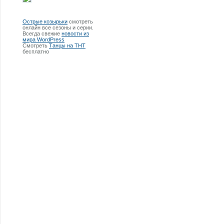
Острые козырьки
смотреть
онлайн все сезоны и серии.
Всегда свежие
новости из
мира WordPress
Смотреть
Танцы на ТНТ
бесплатно