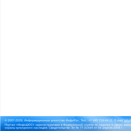
© 2007-2026, Информационное агентство ИнфоРос. Тел.: +7 495 718-84-11, E-mail:
info
Портал «ИнфоШОС» зарегистрирован в Федеральной службе по надзору в сфере массо
охраны культурного наследия. Свидетельство Эл № 77-31649 от 04 апреля 2008 г.