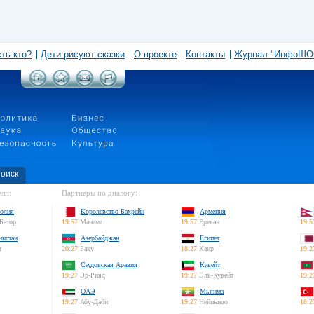
сть кто?
Дети рисуют сказки
О проекте
Контакты
Журнал "ИнфоШО
оиск
ли:
Партнеры по диалогу:
олия
Королевство Бахрейн
Армения
Батор
19:57
Манама
19:57
Ереван
19:5
нистан
Азербайджан
Египет
л
20:27
Баку
18:27
Каир
19:2
Саудовская Аравия
Кувейт
19:27
Эр-Рияд
19:27
Эль-Кувейт
19:2
ОАЭ
Мьянма
19:27
Абу-Даби
19:27
Нейпьидо
18:2