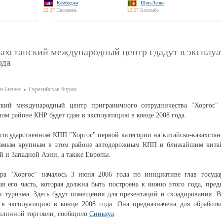
Камбоджа
Шри-Ланка
22:27
Пномпень
22:27
Коломбо
захстанский международный центр сдадут в эксплу
ода
и Бизнес
Евразийская биржа
нский международный центр приграничного сотрудничества "Хоргос"
ом районе КНР будет сдан в эксплуатацию в конце 2008 года.
 государственном КПП "Хоргос" первой категории на китайско-казахстан
 самым крупным в этом районе автодорожным КПП и ближайшим кит
й и Западной Азии, а также Европы.
тра "Хоргос" началось 3 июня 2006 года по инициативе глав госуда
ая его часть, которая должна быть построена к июню этого года, пред
и туризма. Здесь будут помещения для презентаций и складирования. В
а в эксплуатацию в конце 2008 года. Она предназначена для обработ
шлинной торговли, сообщило
Синьхуа
.