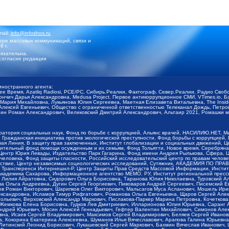
mail:
info@infoshos.ru
ре массовых коммуникаций, связи и
8 г.
язательна.
согласие редакции
иностранного агента:
щее Время, Azatliq Radiosi, PCE/PC, Сибирь.Реалии, Фактограф, Север.Реалии, Радио Св
ончич Дарья Александровна, Medusa Project, Первое антикоррупционное СМИ, VTimes.io, 
ария Михайловна, Лукьянова Юлия Сергеевна, Маетная Елизавета Витальевна, The Insid
ексей Евгеньевич, Общество с ограниченной ответственностью Телеканал Дождь, Петров 
н Роман Александрович, Великовский Дмитрий Александрович, Альтаир 2021, Ромашки мо
оратория социальных наук, Фонд по борьбе с коррупцией, Альянс врачей, НАСИЛИЮ.НЕТ, 
Гражданская инициатива против экологической преступности, Фонд борьбы с коррупцией,
чая Линия, В защиту прав заключенных, Институт глобализации и социальных движений,
тельный фонд помощи осужденным и их семьям, Фонд Тольятти, Новое время, Серебряная т
Центр Юрия Левады, Издательство Парк Гагарина, Фонд имени Андрея Рылькова, Сфера, 
еловека, Фонд защиты гласности, Российский исследовательский центр по правам челове
йствие, Центр независимых социологических исследований, Сутяжник, АКАДЕМИЯ ПО ПР
р Трансперенси Интернешнл-Р, Центр Защиты Прав Средств Массовой Информации, Институ
 академика Сахарова, Информационное агентство МЕМО. РУ, Институт региональной пресс
Лилия Айратовна, Сидорович Ольга Борисовна, Таранова Юлия Николаевна, Туровский Ал
а Ольга Андреевна, Дугин Сергей Георгиевич, Пивоваров Андрей Сергеевич, Писемский Е
в Роман Викторович, Шарипков Олег Викторович, Мальсагов Муса Асланович, Мошель Ири
ександровна, Исламов Тимур Рифгатович, Романова Ольга Евгеньевна, Щаров Сергей Але
льевич, Верховский Александр Маркович, Пислакова-Паркер Марина Петровна, Кочеткова
, Жемкова Елена Борисовна, Гудков Лев Дмитриевич, Илларионова Юлия Юрьевна, Саранг
Андрей Юрьевич, Мосин Алексей Геннадьевич, Гефтер Валентин Михайлович, Симонов Але
а, Исаев Сергей Владимирович, Максимов Сергей Владимирович, Беляев Сергей Иванович
 Кокорина Екатерина Алексеевна, Шуманов Илья Вячеславович, Арапова Галина Юрьевна
Литинский Леонид Борисович, Лукашевский Сергей Маркович, Бахмин Вячеслав Иванович,