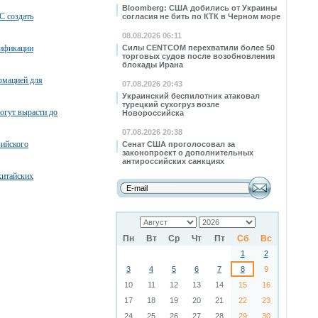
Bloomberg: США добились от Украины
С создать
согласия не бить по КТК в Черном море
08.08.2026 06:11
тификации
Силы CENTCOM перехватили более 50
торговых судов после возобновления
блокады Ирана
рмацией для
07.08.2026 20:43
Украинский беспилотник атаковал
турецкий сухогруз возле
огут вырасти до
Новороссийска
07.08.2026 20:38
зийского
Сенат США проголосовал за
законопроект о дополнительных
антироссийских санкциях
китайских
Пн
Вт
Ср
Чт
Пт
Сб
Вс
1
2
3
4
5
6
7
8
9
10
11
12
13
14
15
16
17
18
19
20
21
22
23
24
25
26
27
28
29
30