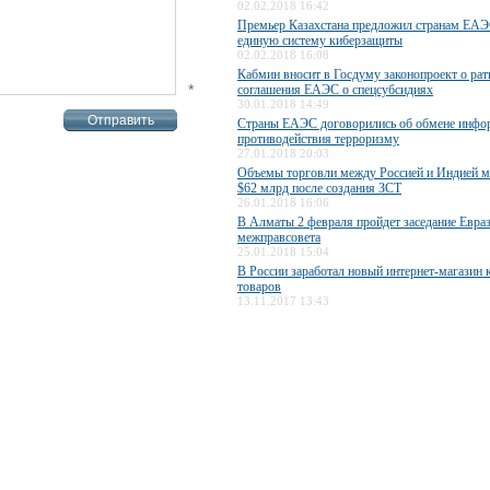
02.02.2018 16:42
Премьер Казахстана предложил странам ЕАЭ
единую систему киберзащиты
02.02.2018 16:08
Кабмин вносит в Госдуму законопроект о ра
*
соглашения ЕАЭС о спецсубсидиях
30.01.2018 14:49
Страны ЕАЭС договорились об обмене инфо
противодействия терроризму
27.01.2018 20:03
Объемы торговли между Россией и Индией м
$62 млрд после создания ЗСТ
26.01.2018 16:06
В Алматы 2 февраля пройдет заседание Евра
межправсовета
25.01.2018 15:04
В России заработал новый интернет-магазин 
товаров
13.11.2017 13:43