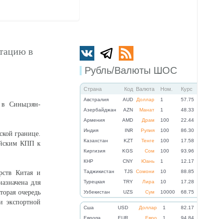
атацию в
Рубль/Валюты ШОС
Страна
Код
Валюта
Ном.
Курс
Австралия
AUD
Доллар
1
57.75
 в Синьцзян-
Азербайджан
AZN
Манат
1
48.33
Армения
AMD
Драм
100
22.44
Индия
INR
Рупия
100
86.30
ской границе.
Казахстан
KZT
Тенге
100
17.58
айским КПП к
Киргизия
KGS
Сом
100
93.96
КНР
CNY
Юань
1
12.17
Таджикистан
TJS
Сомони
10
88.85
рств Китая и
назначена для
Турецкая
TRY
Лира
10
17.28
торая очередь
Узбекистан
UZS
Сум
10000
68.75
ки экспортной
Cша
USD
Доллар
1
82.17
Eвропа
EUR
Евро
1
94.84