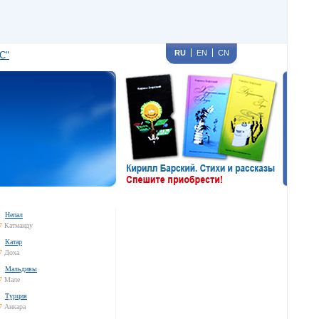
RU
EN
CN
С"
Непал
7
Катманду
Катар
7
Доха
Мальдивы
7
Мале
Турция
7
Анкара