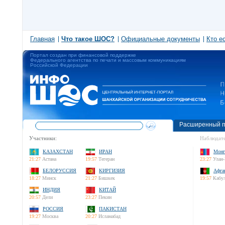
Главная
Что такое ШОС?
Официальные документы
Кто е
Портал создан при финансовой поддержке
Федерального агентства по печати и массовым коммуникациям
Российской Федерации
Расширенный п
Участники:
Наблюдате
КАЗАХСТАН
ИРАН
Монг
21:27
Астана
19:57
Тегеран
23:27
Улан-
БЕЛОРУССИЯ
КИРГИЗИЯ
Афга
18:27
Минск
21:27
Бишкек
19:57
Кабу
ИНДИЯ
КИТАЙ
20:57
Дели
23:27
Пекин
РОССИЯ
ПАКИСТАН
19:27
Москва
20:27
Исламабад