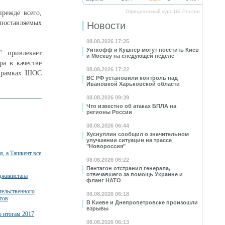
Официальный курс ЦБ России
режде всего,
 поставляемых
Новости
08.08.2026 17:25
Уиткофф и Кушнер могут посетить Киев
" привлекает
и Москву на следующей неделе
а в качестве
08.08.2026 17:22
в рамках ШОС
ВС РФ установили контроль над
Ивановкой Харьковской области
08.08.2026 09:39
Что известно об атаках БПЛА на
регионы России
08.08.2026 06:44
Хуснуллин сообщил о значительном
улучшении ситуации на трассе
"Новороссия"
, а Ташкент все
08.08.2026 06:22
Пентагон отстранил генерала,
отвечавшего за помощь Украине и
джикистана
фланг НАТО
тельственного
08.08.2026 06:18
тов
В Киеве и Днепропетровске произошли
взрывы
о итогам 2017
08.08.2026 06:13