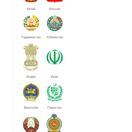
Китай
Россия
Таджикистан
Узбекистан
Индия
Иран
Монголия
Пакистан