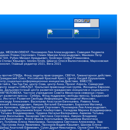
обода, MEDIUM-ORIENT, Пономарев Лев Александрович, Савицкая Людмила
Баданин Роман Сергеевич, Гликин Максим Александрович, Маняхин Петр
er SIA, Рубин Михаил Аркадьевич, Гройсман Софья Романовна,
Степан Юрьевич, Istories fonds, Шмагун Олеся Валентиновна, Мароховская
нолит, Главный редактор 2021, Вега 2021
Мы против СПИДа, Фонд защиты прав граждан, СВЕЧА, Гуманитарное действие,
 Гражданский Союз, Российский Красный Крест, Центр Хасдей Ерушалаим,
 Центр социально-информационных инициатив Действие, ВМЕСТЕ,
айга, Так-Так-Так, центр Сова, центр Анна, Проект Апрель, Самарская
Центр защиты СИБАЛЬТ, Уральская правозащитная группа, Женщины Евразии,
ка, Дальневосточный центр развития гражданских инициатив и социального
АВАМ ЧЕЛОВЕКА, Частное учреждение Совета Министров северных стран,
т развития прессы - Сибирь, Фонд поддержки свободы прессы, Гражданский
ы, Институт Развития Свободы Информации, Экозащита!-Женсовет,
ександр Алексеевич, Васильева Анастасия Евгеньевна, Ривина Анна
вгений Александрович, Аверин Виталий Евгеньевич, Барахоев Магомед
на Ароновна, Шведов Григорий Сергеевич, Пономарев Лев Александрович,
ксадрович, Цирульников Борис Альбертович, Халидова Марина Владимировна,
 Татьяна Владимировна, Чуркина Наталья Валерьевна, Акимова Татьяна
 Анна Васильевна, Захарова Светлана Сергеевна, Аверин Владимир
ксей Кириллович, Флиге Ирина Анатольевна, Мельникова Валентина
, Голубева Елена Николаевна, Ганнушкина Светлана Алексеевна, Закс
, Пастухова Анна Яковлевна, Прохоров Вадим Юрьевич, Шахова Елена
 Шабад Анатолий Ефимович, Сухих Дарья Николаевна, Орлов Олег Петрович,