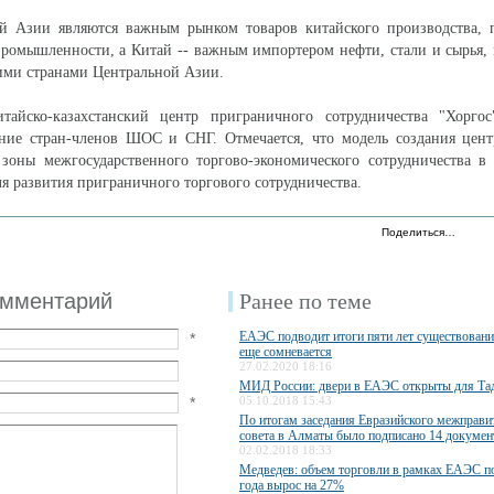
й Азии являются важным рынком товаров китайского производства, п
ромышленности, а Китай -- важным импортером нефти, стали и сырья,
ими странами Центральной Азии.
айско-казахстанский центр приграничного сотрудничества "Хоргос
ие стран-членов ШОС и СНГ. Отмечается, что модель создания центр
 зоны межгосударственного торгово-экономического сотрудничества 
ля развития приграничного торгового сотрудничества.
Поделиться…
омментарий
Ранее по теме
ЕАЭС подводит итоги пяти лет существования
*
еще сомневается
27.02.2020 18:16
МИД России: двери в ЕАЭС открыты для Та
*
05.10.2018 15:43
По итогам заседания Евразийского межправи
совета в Алматы было подписано 14 докумен
02.02.2018 18:33
Медведев: объем торговли в рамках ЕАЭС п
года вырос на 27%