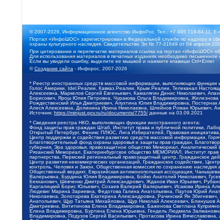
© 2007-2026, Информационное агентство ИнфоРос. Тел.: +7 495 718-84-11, E-
Портал «ИнфоШОС» зарегистрирован в Федеральной службе по надзору в сфе
охраны культурного наследия. Свидетельство Эл № 77-31649 от 04 апреля 200
При цитировании и перепечатке материалов ссылка на портал «ИнфоШОС» об
Для использования материалов в печатных изданиях необходимо письменное 
Если вы увидели ошибку, выделите ее мышкой и нажмите клавиши Ctrl+Enter
©
Создание сайта
- Инфорос, 2007-2026
* Реестр иностранных средств массовой информации, выполняющих функции 
Голос Америки, Idel.Реалии, Кавказ.Реалии, Крым.Реалии, Телеканал Настоя
Алексеевна, Маркелов Сергей Евгеньевич, Камалягин Денис Николаевич, Апах
Борисович, Ярош Юлия Петровна, Чуракова Ольга Владимировна, Железнова М
Рождественский Илья Дмитриевич, Апухтина Юлия Владимировна, Постернак Ал
Алеся Алексеевна, Долинина Ирина Николаевна, Шлейнов Роман Юрьевич, Ани
Источник:
https://minjust.gov.ru/ru/documents/7755/
данные на
03.09.2021
* Сведения реестра НКО, выполняющих функции иностранного агента:
Фонд защиты прав граждан Штаб, Институт права и публичной политики, Лаб
Открытый Петербург, Феникс ПЛЮС, Лига Избирателей, Правовая инициатива, 
Центр поддержки и содействия развитию средств массовой информации, Горя
Благотворительный фонд охраны здоровья и защиты прав граждан, Благотвори
губерния, Эра здоровья, правозащитное общество Мемориал, Аналитический 
Рязанский Мемориал, Екатеринбургское общество МЕМОРИАЛ, Институт прав ч
партнерства, Пермский региональный правозащитный центр, Гражданское де
Центр развития некоммерческих организаций, Гражданское содействие, Цент
контроль, Человек и Закон, Общественная комиссия по сохранению наследия
Общественный вердикт, Евразийская антимонопольная ассоциация, Чанышева 
Валерьевна, Бурдина Юлия Владимировна, Бойко Анатолий Николаевич, Гусев
Бекханович, Шевченко Дмитрий Александрович, Жданов Иван Юрьевич, Рубано
Каргалицкий Борис Юльевич, Созаев Валерий Валерьевич, Исакова Ирина Ал
Людевиг Марина Зариевна, Федотова Галина Анатольевна, Паутов Юрий Анато
Николаевна, Золотарева Екатерина Александровна, Рачинский Ян Збигневич
Анатольевич, Щур Татьяна Михайловна, Щур Николай Алексеевич, Блинушов 
Дмитриевна, Вититинова Елена Владимировна, Баженова Светлана Куприяновн
Елена Владимировна, Буртина Елена Юрьевна, Гендель Людмила Залмановна,
Владимировна, Подузов Сергей Васильевич, Протасова Ирина Вячеславовна, 