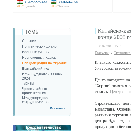
ТАДЖИКИСТАН
УЗБЕКИСТАН
20:27
Душанбе
20:27
Ташкент
Китайско-ка
Темы
конце 2008 г
Санкции
Политический диалог
08.02.2008 15:05
Военные учения
Казахстан
Экономика 
Неспокойный Кавказ
Китайско-казахста
Спецоперация на Украине
Уйгурском автономн
Шанхайский дух
Игры Будущего - Казань
2024
Центр находится на
Туризм
"Хоргос" является
Чрезвычайные
странам Центрально
происшествия
Международное
сотрудничество
Строительство цен
Все темы »
Казахстана. Основн
развития торговли 
центра будет сдан
продукции и беспо