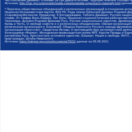
Чистопольский Джамаат, Рохнамо ба суи давлати исломи, Террористическое сообщест
Источник:
http://nac.gov.ru/terroristicheskie-i-ekstremistskie-organizacii-i-materialy.html
данные
* Перечень общественных объединений и религиозных организаций в отношении котор
Национал-большевистская партия, ВЕК РА, Рада земли Кубанской Духовно Родовой Де
Староверов-Инглингов, Нурджулар, К Богодержавию, Таблиги Джамаат, Русское наци
славян, Ат-Такфир Валь-Хиджра, Пит Буль, Национал-социалистическая рабочая парт
Череповца, Духовно-Родовая Держава Русь, Русское национальное единство, Древнер
Кровь и Честь, О свободе совести и о религиозных объединениях, Омская организаци
религиозная организация п. Боровский, Община Коренного Русского народа Щелковског
организация «Братство», Свидетели Иеговы, О противодействии экстремистской деяте
болельщиков «Фирма», Молодежная правозащитная группа МПГ, Курсом Правды и Единен
республика Русь, Арестантское уголовное единство, Башкорт, Нация и свобода, W.H.С
прав граждан, Штабы Навального
Источник:
https://minjust.gov.ru/ru/documents/7822/
данные на
06.08.2021