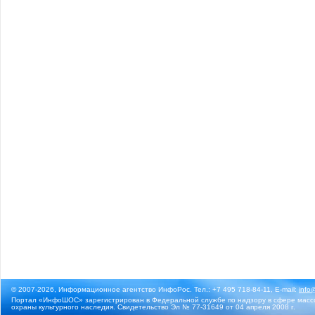
© 2007-2026, Информационное агентство ИнфоРос. Тел.: +7 495 718-84-11, E-mail:
info
Портал «ИнфоШОС» зарегистрирован в Федеральной службе по надзору в сфере массо
охраны культурного наследия. Свидетельство Эл № 77-31649 от 04 апреля 2008 г.