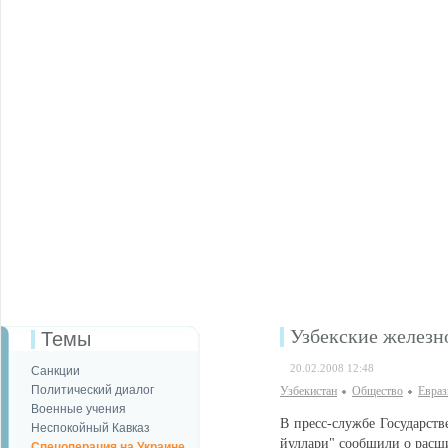
Узбекские желез
Темы
20.02.2008 12:48
Санкции
Политический диалог
Узбекистан
Общество
Евраз
Военные учения
В пресс-службе Государст
Неспокойный Кавказ
йуллари" сообщили о расш
Спецоперация на Украине