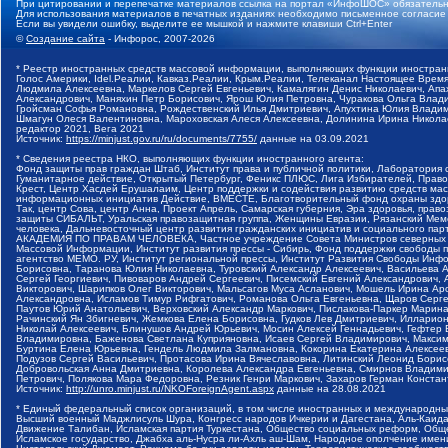
При цитировании и перепечатке материалов ссылка на портал «ИнфоШОС» обязательн
Для использования материалов в печатных изданиях необходимо письменное согласие
Если вы увидели ошибку, выделите ее мышкой и нажмите клавиши Ctrl+Enter
©
Создание сайта
- Инфорос, 2007-2026
* Реестр иностранных средств массовой информации, выполняющих функции иностранн
Голос Америки, Idel.Реалии, Кавказ.Реалии, Крым.Реалии, Телеканал Настоящее Время
Людмила Алексеевна, Маркелов Сергей Евгеньевич, Камалягин Денис Николаевич, Апах
Александрович, Маняхин Петр Борисович, Ярош Юлия Петровна, Чуракова Ольга Влади
Гройсман Софья Романовна, Рождественский Илья Дмитриевич, Апухтина Юлия Владимир
Шмагун Олеся Валентиновна, Мароховская Алеся Алексеевна, Долинина Ирина Никола
редактор 2021, Вега 2021
Источник:
https://minjust.gov.ru/ru/documents/7755/
данные на
03.09.2021
* Сведения реестра НКО, выполняющих функции иностранного агента:
Фонд защиты прав граждан Штаб, Институт права и публичной политики, Лаборатория
Гуманитарное действие, Открытый Петербург, Феникс ПЛЮС, Лига Избирателей, Правов
Крест, Центр Хасдей Ерушалаим, Центр поддержки и содействия развитию средств мас
информационных инициатив Действие, ВМЕСТЕ, Благотворительный фонд охраны здоров
Так, центр Сова, центр Анна, Проект Апрель, Самарская губерния, Эра здоровья, пр
защиты СИБАЛЬТ, Уральская правозащитная группа, Женщины Евразии, Рязанский Мемо
человека, Дальневосточный центр развития гражданских инициатив и социального пар
АКАДЕМИЯ ПО ПРАВАМ ЧЕЛОВЕКА, Частное учреждение Совета Министров северных стр
Массовой Информации, Институт развития прессы - Сибирь, Фонд поддержки свободы 
агентство МЕМО. РУ, Институт региональной прессы, Институт Развития Свободы Инф
Борисовна, Таранова Юлия Николаевна, Туровский Александр Алексеевич, Васильева 
Сергей Георгиевич, Пивоваров Андрей Сергеевич, Писемский Евгений Александрович,
Викторович, Шарипков Олег Викторович, Мальсагов Муса Асланович, Мошель Ирина Ар
Александровна, Исламов Тимур Рифгатович, Романова Ольга Евгеньевна, Щаров Серг
Паутов Юрий Анатольевич, Верховский Александр Маркович, Пислакова-Паркер Марина
Рачинский Ян Збигневич, Жемкова Елена Борисовна, Гудков Лев Дмитриевич, Иллари
Николай Алексеевич, Блинушов Андрей Юрьевич, Мосин Алексей Геннадьевич, Гефтер
Владимировна, Баженова Светлана Куприяновна, Исаев Сергей Владимирович, Максим
Буртина Елена Юрьевна, Гендель Людмила Залмановна, Кокорина Екатерина Алексеев
Подузов Сергей Васильевич, Протасова Ирина Вячеславовна, Литинский Леонид Борис
Добровольская Анна Дмитриевна, Королева Александра Евгеньевна, Смирнов Владими
Петрович, Полякова Мара Федоровна, Резник Генри Маркович, Захаров Герман Конста
Источник:
http://unro.minjust.ru/NKOForeignAgent.aspx
данные на
28.08.2021
* Единый федеральный список организаций, в том числе иностранных и международны
Высший военный Маджлисуль Шура, Конгресс народов Ичкерии и Дагестана, Аль-Каида, 
Движение Талибан, Исламская партия Туркестана, Общество социальных реформ, Общес
Исламское государство, Джабха аль-Нусра ли-Ахль аш-Шам, Народное ополчение имен