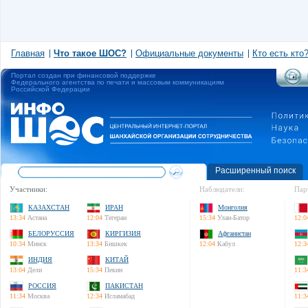
Главная
Что такое ШОС?
Официальные документы
Кто есть кто
Портал создан при финансовой поддержке
Федерального агентства по печати и массовым коммуникациям
Российской Федерации
Расширенный поиск
Участники:
Наблюдатели:
Пар
КАЗАХСТАН
ИРАН
Монголия
13:34
Астана
12:04
Тегеран
15:34
Улан-Батор
12:0
БЕЛОРУССИЯ
КИРГИЗИЯ
Афганистан
10:34
Минск
13:34
Бишкек
12:04
Кабул
12:3
ИНДИЯ
КИТАЙ
13:04
Дели
15:34
Пекин
11:3
РОССИЯ
ПАКИСТАН
11:34
Москва
12:34
Исламабад
11:3