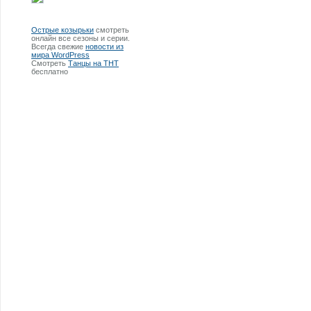
Острые козырьки
смотреть
онлайн все сезоны и серии.
Всегда свежие
новости из
мира WordPress
Смотреть
Танцы на ТНТ
бесплатно