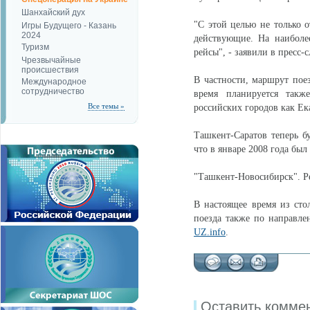
Шанхайский дух
"С этой целью не только 
Игры Будущего - Казань
2024
действующие. На наиболе
Туризм
рейсы", - заявили в пресс-
Чрезвычайные
происшествия
В частности, маршрут пое
Международное
сотрудничество
время планируется такж
Все темы »
российских городов как Ек
Ташкент-Саратов теперь бу
что в январе 2008 года бы
"Ташкент-Новосибирск". Ре
В настоящее время из ст
поезда также по направле
UZ.info
.
Оставить комме