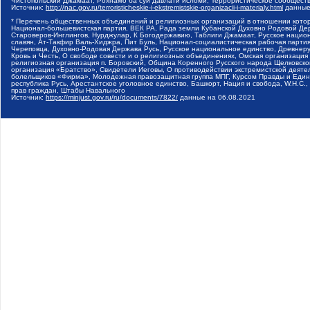
Чистопольский Джамаат, Рохнамо ба суи давлати исломи, Террористическое сообщест
Источник:
http://nac.gov.ru/terroristicheskie-i-ekstremistskie-organizacii-i-materialy.html
данные
* Перечень общественных объединений и религиозных организаций в отношении котор
Национал-большевистская партия, ВЕК РА, Рада земли Кубанской Духовно Родовой Де
Староверов-Инглингов, Нурджулар, К Богодержавию, Таблиги Джамаат, Русское наци
славян, Ат-Такфир Валь-Хиджра, Пит Буль, Национал-социалистическая рабочая парт
Череповца, Духовно-Родовая Держава Русь, Русское национальное единство, Древнер
Кровь и Честь, О свободе совести и о религиозных объединениях, Омская организаци
религиозная организация п. Боровский, Община Коренного Русского народа Щелковског
организация «Братство», Свидетели Иеговы, О противодействии экстремистской деяте
болельщиков «Фирма», Молодежная правозащитная группа МПГ, Курсом Правды и Единен
республика Русь, Арестантское уголовное единство, Башкорт, Нация и свобода, W.H.С
прав граждан, Штабы Навального
Источник:
https://minjust.gov.ru/ru/documents/7822/
данные на
06.08.2021