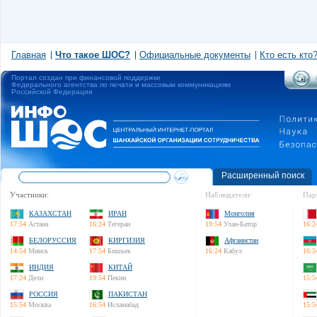
Главная
Что такое ШОС?
Официальные документы
Кто есть кто
Портал создан при финансовой поддержке
Федерального агентства по печати и массовым коммуникациям
Российской Федерации
Расширенный поиск
Участники:
Наблюдатели:
Пар
КАЗАХСТАН
ИРАН
Монголия
17:54
Астана
16:24
Тегеран
19:54
Улан-Батор
16:2
БЕЛОРУССИЯ
КИРГИЗИЯ
Афганистан
14:54
Минск
17:54
Бишкек
16:24
Кабул
16:5
ИНДИЯ
КИТАЙ
17:24
Дели
19:54
Пекин
15:5
РОССИЯ
ПАКИСТАН
15:54
Москва
16:54
Исламабад
15:5