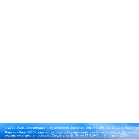
© 2007-2026, Информационное агентство ИнфоРос. Тел.: +7 495 718-84-11, E-mail:
info
Портал «ИнфоШОС» зарегистрирован в Федеральной службе по надзору в сфере массо
охраны культурного наследия. Свидетельство Эл № 77-31649 от 04 апреля 2008 г.