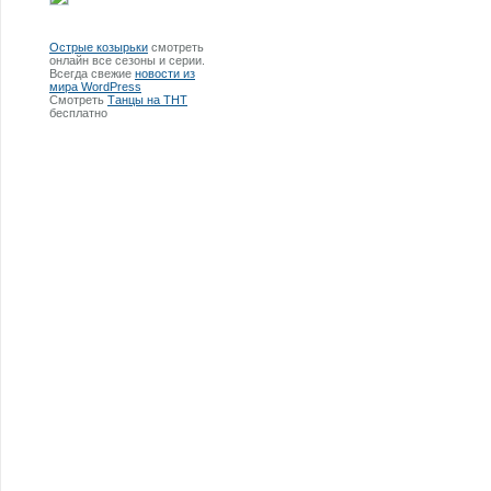
Острые козырьки
смотреть
онлайн все сезоны и серии.
Всегда свежие
новости из
мира WordPress
Смотреть
Танцы на ТНТ
бесплатно