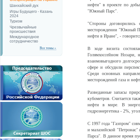
нефти" в проекте по добы
Шанхайский дух
"Южный Парс".
Игры Будущего - Казань
2024
Туризм
"Стороны договорились 
Чрезвычайные
месторождении "Южный Пар
происшествия
нефти в Иране", - говорит
Международное
сотрудничество
Все темы »
В ходе визита состоял
Голямхоссейном Нозари, н
взаимовыгодного долгосро
сфере и обсудили перспек
Среди основных направле
месторождений газа и нефт
Разведанные запасы прир
кубометров. Считается так
нефти в мире. В энерго
гидроэнергетика - 2%, угол
С 1997 года "Газпром" сов
и малазийской "Петронас" 
Парса". В данное время пу