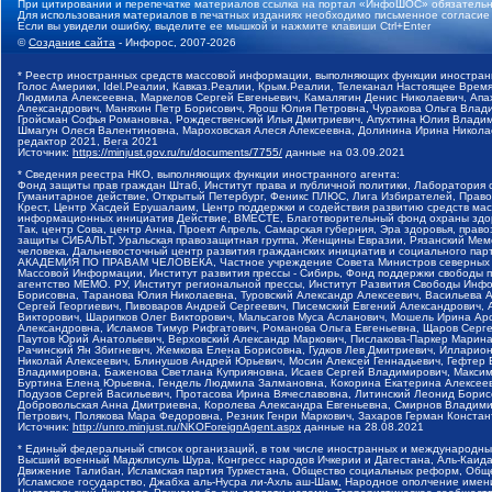
При цитировании и перепечатке материалов ссылка на портал «ИнфоШОС» обязательн
Для использования материалов в печатных изданиях необходимо письменное согласие
Если вы увидели ошибку, выделите ее мышкой и нажмите клавиши Ctrl+Enter
©
Создание сайта
- Инфорос, 2007-2026
* Реестр иностранных средств массовой информации, выполняющих функции иностранн
Голос Америки, Idel.Реалии, Кавказ.Реалии, Крым.Реалии, Телеканал Настоящее Время
Людмила Алексеевна, Маркелов Сергей Евгеньевич, Камалягин Денис Николаевич, Апах
Александрович, Маняхин Петр Борисович, Ярош Юлия Петровна, Чуракова Ольга Влади
Гройсман Софья Романовна, Рождественский Илья Дмитриевич, Апухтина Юлия Владимир
Шмагун Олеся Валентиновна, Мароховская Алеся Алексеевна, Долинина Ирина Никола
редактор 2021, Вега 2021
Источник:
https://minjust.gov.ru/ru/documents/7755/
данные на
03.09.2021
* Сведения реестра НКО, выполняющих функции иностранного агента:
Фонд защиты прав граждан Штаб, Институт права и публичной политики, Лаборатория
Гуманитарное действие, Открытый Петербург, Феникс ПЛЮС, Лига Избирателей, Правов
Крест, Центр Хасдей Ерушалаим, Центр поддержки и содействия развитию средств мас
информационных инициатив Действие, ВМЕСТЕ, Благотворительный фонд охраны здоров
Так, центр Сова, центр Анна, Проект Апрель, Самарская губерния, Эра здоровья, пр
защиты СИБАЛЬТ, Уральская правозащитная группа, Женщины Евразии, Рязанский Мемо
человека, Дальневосточный центр развития гражданских инициатив и социального пар
АКАДЕМИЯ ПО ПРАВАМ ЧЕЛОВЕКА, Частное учреждение Совета Министров северных стр
Массовой Информации, Институт развития прессы - Сибирь, Фонд поддержки свободы 
агентство МЕМО. РУ, Институт региональной прессы, Институт Развития Свободы Инф
Борисовна, Таранова Юлия Николаевна, Туровский Александр Алексеевич, Васильева 
Сергей Георгиевич, Пивоваров Андрей Сергеевич, Писемский Евгений Александрович,
Викторович, Шарипков Олег Викторович, Мальсагов Муса Асланович, Мошель Ирина Ар
Александровна, Исламов Тимур Рифгатович, Романова Ольга Евгеньевна, Щаров Серг
Паутов Юрий Анатольевич, Верховский Александр Маркович, Пислакова-Паркер Марина
Рачинский Ян Збигневич, Жемкова Елена Борисовна, Гудков Лев Дмитриевич, Иллари
Николай Алексеевич, Блинушов Андрей Юрьевич, Мосин Алексей Геннадьевич, Гефтер
Владимировна, Баженова Светлана Куприяновна, Исаев Сергей Владимирович, Максим
Буртина Елена Юрьевна, Гендель Людмила Залмановна, Кокорина Екатерина Алексеев
Подузов Сергей Васильевич, Протасова Ирина Вячеславовна, Литинский Леонид Борис
Добровольская Анна Дмитриевна, Королева Александра Евгеньевна, Смирнов Владими
Петрович, Полякова Мара Федоровна, Резник Генри Маркович, Захаров Герман Конста
Источник:
http://unro.minjust.ru/NKOForeignAgent.aspx
данные на
28.08.2021
* Единый федеральный список организаций, в том числе иностранных и международны
Высший военный Маджлисуль Шура, Конгресс народов Ичкерии и Дагестана, Аль-Каида, 
Движение Талибан, Исламская партия Туркестана, Общество социальных реформ, Общес
Исламское государство, Джабха аль-Нусра ли-Ахль аш-Шам, Народное ополчение имен