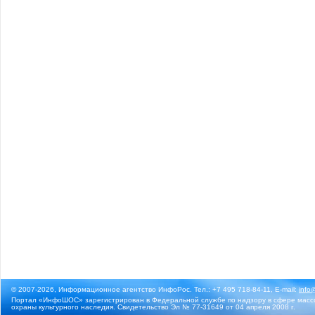
© 2007-2026, Информационное агентство ИнфоРос. Тел.: +7 495 718-84-11, E-mail:
info
Портал «ИнфоШОС» зарегистрирован в Федеральной службе по надзору в сфере массо
охраны культурного наследия. Свидетельство Эл № 77-31649 от 04 апреля 2008 г.