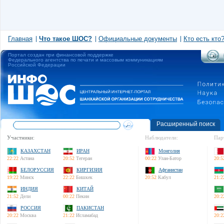
Главная
Что такое ШОС?
Официальные документы
Кто есть кто
Портал создан при финансовой поддержке
Федерального агентства по печати и массовым коммуникациям
Российской Федерации
Расширенный поиск
Участники:
Наблюдатели:
Пар
КАЗАХСТАН
ИРАН
Монголия
22:22
Астана
20:52
Тегеран
00:22
Улан-Батор
20:5
БЕЛОРУССИЯ
КИРГИЗИЯ
Афганистан
19:22
Минск
22:22
Бишкек
20:52
Кабул
21:2
ИНДИЯ
КИТАЙ
21:52
Дели
00:22
Пекин
20:2
РОССИЯ
ПАКИСТАН
20:22
Москва
21:22
Исламабад
20:2