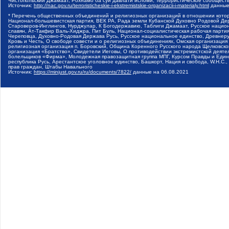
Чистопольский Джамаат, Рохнамо ба суи давлати исломи, Террористическое сообщест
Источник:
http://nac.gov.ru/terroristicheskie-i-ekstremistskie-organizacii-i-materialy.html
данные
* Перечень общественных объединений и религиозных организаций в отношении котор
Национал-большевистская партия, ВЕК РА, Рада земли Кубанской Духовно Родовой Де
Староверов-Инглингов, Нурджулар, К Богодержавию, Таблиги Джамаат, Русское наци
славян, Ат-Такфир Валь-Хиджра, Пит Буль, Национал-социалистическая рабочая парт
Череповца, Духовно-Родовая Держава Русь, Русское национальное единство, Древнер
Кровь и Честь, О свободе совести и о религиозных объединениях, Омская организаци
религиозная организация п. Боровский, Община Коренного Русского народа Щелковског
организация «Братство», Свидетели Иеговы, О противодействии экстремистской деяте
болельщиков «Фирма», Молодежная правозащитная группа МПГ, Курсом Правды и Единен
республика Русь, Арестантское уголовное единство, Башкорт, Нация и свобода, W.H.С
прав граждан, Штабы Навального
Источник:
https://minjust.gov.ru/ru/documents/7822/
данные на
06.08.2021