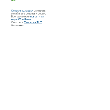
Острые козырьки
смотреть
онлайн все сезоны и серии.
Всегда свежие
новости из
мира WordPress
Смотреть
Танцы на ТНТ
бесплатно