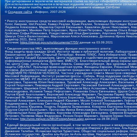
При цитировании и перепечатке материалов ссылка на портал «ИнфоШОС» обязательн
Для использования материалов в печатных изданиях необходимо письменное согласие
Если вы увидели ошибку, выделите ее мышкой и нажмите клавиши Ctrl+Enter
©
Создание сайта
- Инфорос, 2007-2026
* Реестр иностранных средств массовой информации, выполняющих функции иностранн
Голос Америки, Idel.Реалии, Кавказ.Реалии, Крым.Реалии, Телеканал Настоящее Время
Людмила Алексеевна, Маркелов Сергей Евгеньевич, Камалягин Денис Николаевич, Апах
Александрович, Маняхин Петр Борисович, Ярош Юлия Петровна, Чуракова Ольга Влади
Гройсман Софья Романовна, Рождественский Илья Дмитриевич, Апухтина Юлия Владимир
Шмагун Олеся Валентиновна, Мароховская Алеся Алексеевна, Долинина Ирина Никола
редактор 2021, Вега 2021
Источник:
https://minjust.gov.ru/ru/documents/7755/
данные на
03.09.2021
* Сведения реестра НКО, выполняющих функции иностранного агента:
Фонд защиты прав граждан Штаб, Институт права и публичной политики, Лаборатория
Гуманитарное действие, Открытый Петербург, Феникс ПЛЮС, Лига Избирателей, Правов
Крест, Центр Хасдей Ерушалаим, Центр поддержки и содействия развитию средств мас
информационных инициатив Действие, ВМЕСТЕ, Благотворительный фонд охраны здоров
Так, центр Сова, центр Анна, Проект Апрель, Самарская губерния, Эра здоровья, пр
защиты СИБАЛЬТ, Уральская правозащитная группа, Женщины Евразии, Рязанский Мемо
человека, Дальневосточный центр развития гражданских инициатив и социального пар
АКАДЕМИЯ ПО ПРАВАМ ЧЕЛОВЕКА, Частное учреждение Совета Министров северных стр
Массовой Информации, Институт развития прессы - Сибирь, Фонд поддержки свободы 
агентство МЕМО. РУ, Институт региональной прессы, Институт Развития Свободы Инф
Борисовна, Таранова Юлия Николаевна, Туровский Александр Алексеевич, Васильева 
Сергей Георгиевич, Пивоваров Андрей Сергеевич, Писемский Евгений Александрович,
Викторович, Шарипков Олег Викторович, Мальсагов Муса Асланович, Мошель Ирина Ар
Александровна, Исламов Тимур Рифгатович, Романова Ольга Евгеньевна, Щаров Серг
Паутов Юрий Анатольевич, Верховский Александр Маркович, Пислакова-Паркер Марина
Рачинский Ян Збигневич, Жемкова Елена Борисовна, Гудков Лев Дмитриевич, Иллари
Николай Алексеевич, Блинушов Андрей Юрьевич, Мосин Алексей Геннадьевич, Гефтер
Владимировна, Баженова Светлана Куприяновна, Исаев Сергей Владимирович, Максим
Буртина Елена Юрьевна, Гендель Людмила Залмановна, Кокорина Екатерина Алексеев
Подузов Сергей Васильевич, Протасова Ирина Вячеславовна, Литинский Леонид Борис
Добровольская Анна Дмитриевна, Королева Александра Евгеньевна, Смирнов Владими
Петрович, Полякова Мара Федоровна, Резник Генри Маркович, Захаров Герман Конста
Источник:
http://unro.minjust.ru/NKOForeignAgent.aspx
данные на
28.08.2021
* Единый федеральный список организаций, в том числе иностранных и международны
Высший военный Маджлисуль Шура, Конгресс народов Ичкерии и Дагестана, Аль-Каида, 
Движение Талибан, Исламская партия Туркестана, Общество социальных реформ, Общес
Исламское государство, Джабха аль-Нусра ли-Ахль аш-Шам, Народное ополчение имен