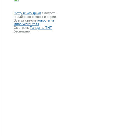
Острые козырьки
смотреть
онлайн все сезоны и серии.
Всегда свежие
новости из
мира WordPress
Смотреть
Танцы на ТНТ
бесплатно