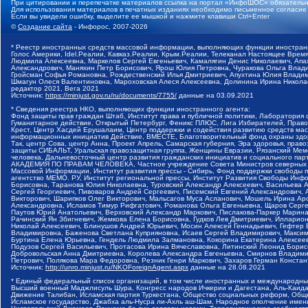
При цитировании и перепечатке материалов ссылка на портал «ИнфоШОС» обязательн
Для использования материалов в печатных изданиях необходимо письменное согласие
Если вы увидели ошибку, выделите ее мышкой и нажмите клавиши Ctrl+Enter
©
Создание сайта
- Инфорос, 2007-2026
* Реестр иностранных средств массовой информации, выполняющих функции иностранн
Голос Америки, Idel.Реалии, Кавказ.Реалии, Крым.Реалии, Телеканал Настоящее Время
Людмила Алексеевна, Маркелов Сергей Евгеньевич, Камалягин Денис Николаевич, Апах
Александрович, Маняхин Петр Борисович, Ярош Юлия Петровна, Чуракова Ольга Влади
Гройсман Софья Романовна, Рождественский Илья Дмитриевич, Апухтина Юлия Владимир
Шмагун Олеся Валентиновна, Мароховская Алеся Алексеевна, Долинина Ирина Никола
редактор 2021, Вега 2021
Источник:
https://minjust.gov.ru/ru/documents/7755/
данные на
03.09.2021
* Сведения реестра НКО, выполняющих функции иностранного агента:
Фонд защиты прав граждан Штаб, Институт права и публичной политики, Лаборатория
Гуманитарное действие, Открытый Петербург, Феникс ПЛЮС, Лига Избирателей, Правов
Крест, Центр Хасдей Ерушалаим, Центр поддержки и содействия развитию средств мас
информационных инициатив Действие, ВМЕСТЕ, Благотворительный фонд охраны здоров
Так, центр Сова, центр Анна, Проект Апрель, Самарская губерния, Эра здоровья, пр
защиты СИБАЛЬТ, Уральская правозащитная группа, Женщины Евразии, Рязанский Мемо
человека, Дальневосточный центр развития гражданских инициатив и социального пар
АКАДЕМИЯ ПО ПРАВАМ ЧЕЛОВЕКА, Частное учреждение Совета Министров северных стр
Массовой Информации, Институт развития прессы - Сибирь, Фонд поддержки свободы 
агентство МЕМО. РУ, Институт региональной прессы, Институт Развития Свободы Инф
Борисовна, Таранова Юлия Николаевна, Туровский Александр Алексеевич, Васильева 
Сергей Георгиевич, Пивоваров Андрей Сергеевич, Писемский Евгений Александрович,
Викторович, Шарипков Олег Викторович, Мальсагов Муса Асланович, Мошель Ирина Ар
Александровна, Исламов Тимур Рифгатович, Романова Ольга Евгеньевна, Щаров Серг
Паутов Юрий Анатольевич, Верховский Александр Маркович, Пислакова-Паркер Марина
Рачинский Ян Збигневич, Жемкова Елена Борисовна, Гудков Лев Дмитриевич, Иллари
Николай Алексеевич, Блинушов Андрей Юрьевич, Мосин Алексей Геннадьевич, Гефтер
Владимировна, Баженова Светлана Куприяновна, Исаев Сергей Владимирович, Максим
Буртина Елена Юрьевна, Гендель Людмила Залмановна, Кокорина Екатерина Алексеев
Подузов Сергей Васильевич, Протасова Ирина Вячеславовна, Литинский Леонид Борис
Добровольская Анна Дмитриевна, Королева Александра Евгеньевна, Смирнов Владими
Петрович, Полякова Мара Федоровна, Резник Генри Маркович, Захаров Герман Конста
Источник:
http://unro.minjust.ru/NKOForeignAgent.aspx
данные на
28.08.2021
* Единый федеральный список организаций, в том числе иностранных и международны
Высший военный Маджлисуль Шура, Конгресс народов Ичкерии и Дагестана, Аль-Каида, 
Движение Талибан, Исламская партия Туркестана, Общество социальных реформ, Общес
Исламское государство, Джабха аль-Нусра ли-Ахль аш-Шам, Народное ополчение имен