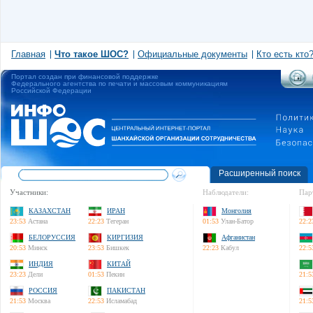
Главная
Что такое ШОС?
Официальные документы
Кто есть кто
Портал создан при финансовой поддержке
Федерального агентства по печати и массовым коммуникациям
Российской Федерации
Расширенный поиск
Участники:
Наблюдатели:
Пар
КАЗАХСТАН
ИРАН
Монголия
23:53
Астана
22:23
Тегеран
01:53
Улан-Батор
22:2
БЕЛОРУССИЯ
КИРГИЗИЯ
Афганистан
20:53
Минск
23:53
Бишкек
22:23
Кабул
22:5
ИНДИЯ
КИТАЙ
23:23
Дели
01:53
Пекин
21:5
РОССИЯ
ПАКИСТАН
21:53
Москва
22:53
Исламабад
21:5