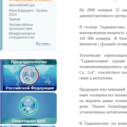
Шанхайский дух
На 2000 номеров 25 мар
Игры Будущего - Казань
2024
административного центра
Туризм
Чрезвычайные
В столице Таджикистана,
происшествия
монтированная мощность к
Международное
сотрудничество
110 000 номеров. В бли
Все темы »
абонентов г.Душанбе остав
Техническое переоснащ
"Таджиктелеком", идущее 
телекоммуникационного ры
Co., Ltd", способствует 
связи в республике.
Продукция этих компаний 
ныне оснащены все назван
на мировом рынке телеко
долю "Huawei Technologi
установленных китайскими
В Таджикистане эта комп