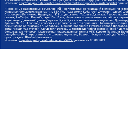
Чистопольский Джамаат, Рохнамо ба суи давлати исломи, Террористическое сообщест
Источник:
http://nac.gov.ru/terroristicheskie-i-ekstremistskie-organizacii-i-materialy.html
данные
* Перечень общественных объединений и религиозных организаций в отношении котор
Национал-большевистская партия, ВЕК РА, Рада земли Кубанской Духовно Родовой Де
Староверов-Инглингов, Нурджулар, К Богодержавию, Таблиги Джамаат, Русское наци
славян, Ат-Такфир Валь-Хиджра, Пит Буль, Национал-социалистическая рабочая парт
Череповца, Духовно-Родовая Держава Русь, Русское национальное единство, Древнер
Кровь и Честь, О свободе совести и о религиозных объединениях, Омская организаци
религиозная организация п. Боровский, Община Коренного Русского народа Щелковског
организация «Братство», Свидетели Иеговы, О противодействии экстремистской деяте
болельщиков «Фирма», Молодежная правозащитная группа МПГ, Курсом Правды и Единен
республика Русь, Арестантское уголовное единство, Башкорт, Нация и свобода, W.H.С
прав граждан, Штабы Навального
Источник:
https://minjust.gov.ru/ru/documents/7822/
данные на
06.08.2021