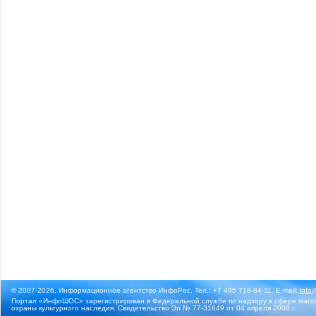
© 2007-2026, Информационное агентство ИнфоРос. Тел.: +7 495 718-84-11, E-mail:
info
Портал «ИнфоШОС» зарегистрирован в Федеральной службе по надзору в сфере массо
охраны культурного наследия. Свидетельство Эл № 77-31649 от 04 апреля 2008 г.