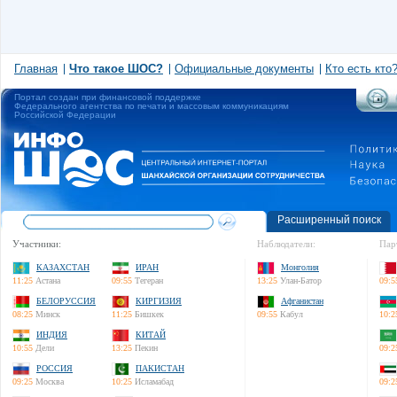
Главная
Что такое ШОС?
Официальные документы
Кто есть кто
Портал создан при финансовой поддержке
Федерального агентства по печати и массовым коммуникациям
Российской Федерации
Расширенный поиск
Участники:
Наблюдатели:
Пар
КАЗАХСТАН
ИРАН
Монголия
11:25
Астана
09:55
Тегеран
13:25
Улан-Батор
09:5
БЕЛОРУССИЯ
КИРГИЗИЯ
Афганистан
08:25
Минск
11:25
Бишкек
09:55
Кабул
10:2
ИНДИЯ
КИТАЙ
10:55
Дели
13:25
Пекин
09:2
РОССИЯ
ПАКИСТАН
09:25
Москва
10:25
Исламабад
09:2