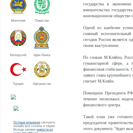
государства в экономике
вмешательства государств
инновационном обществе из
Монголия
Пакистан
Одной из наиболее успеш
главный исполнительный
сегодня Россия является о
своем выступлении.
Белорусия
Шри-Ланка
По словам М.Кляйна, Росс
гуманитарной сфере, а 
финансовая стабильность. 
заявил глава крупнейшего 
считает М.Кляйн.
Турция
Афганистан
Помощник Президента РФ 
течение нескольких неде
финансового центра.
Такой план уже готовитс
Острые козырьки
смотреть
председателя правительств
онлайн все сезоны и серии.
этого документа "будет вкл
Всегда свежие
новости из