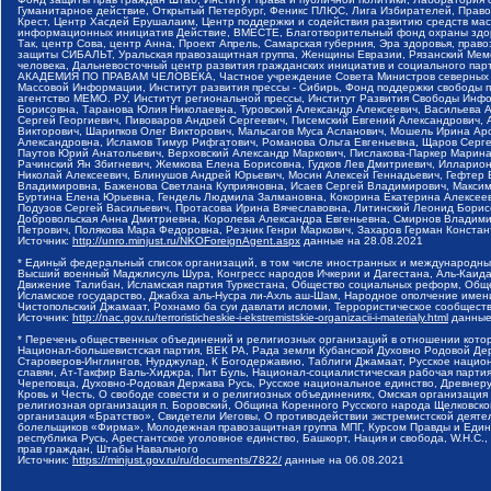
Гуманитарное действие, Открытый Петербург, Феникс ПЛЮС, Лига Избирателей, Правов
Крест, Центр Хасдей Ерушалаим, Центр поддержки и содействия развитию средств мас
информационных инициатив Действие, ВМЕСТЕ, Благотворительный фонд охраны здоров
Так, центр Сова, центр Анна, Проект Апрель, Самарская губерния, Эра здоровья, пр
защиты СИБАЛЬТ, Уральская правозащитная группа, Женщины Евразии, Рязанский Мемо
человека, Дальневосточный центр развития гражданских инициатив и социального пар
АКАДЕМИЯ ПО ПРАВАМ ЧЕЛОВЕКА, Частное учреждение Совета Министров северных стр
Массовой Информации, Институт развития прессы - Сибирь, Фонд поддержки свободы 
агентство МЕМО. РУ, Институт региональной прессы, Институт Развития Свободы Инф
Борисовна, Таранова Юлия Николаевна, Туровский Александр Алексеевич, Васильева 
Сергей Георгиевич, Пивоваров Андрей Сергеевич, Писемский Евгений Александрович,
Викторович, Шарипков Олег Викторович, Мальсагов Муса Асланович, Мошель Ирина Ар
Александровна, Исламов Тимур Рифгатович, Романова Ольга Евгеньевна, Щаров Серг
Паутов Юрий Анатольевич, Верховский Александр Маркович, Пислакова-Паркер Марина
Рачинский Ян Збигневич, Жемкова Елена Борисовна, Гудков Лев Дмитриевич, Иллари
Николай Алексеевич, Блинушов Андрей Юрьевич, Мосин Алексей Геннадьевич, Гефтер
Владимировна, Баженова Светлана Куприяновна, Исаев Сергей Владимирович, Максим
Буртина Елена Юрьевна, Гендель Людмила Залмановна, Кокорина Екатерина Алексеев
Подузов Сергей Васильевич, Протасова Ирина Вячеславовна, Литинский Леонид Борис
Добровольская Анна Дмитриевна, Королева Александра Евгеньевна, Смирнов Владими
Петрович, Полякова Мара Федоровна, Резник Генри Маркович, Захаров Герман Конста
Источник:
http://unro.minjust.ru/NKOForeignAgent.aspx
данные на
28.08.2021
* Единый федеральный список организаций, в том числе иностранных и международны
Высший военный Маджлисуль Шура, Конгресс народов Ичкерии и Дагестана, Аль-Каида, 
Движение Талибан, Исламская партия Туркестана, Общество социальных реформ, Общес
Исламское государство, Джабха аль-Нусра ли-Ахль аш-Шам, Народное ополчение имен
Чистопольский Джамаат, Рохнамо ба суи давлати исломи, Террористическое сообщест
Источник:
http://nac.gov.ru/terroristicheskie-i-ekstremistskie-organizacii-i-materialy.html
данные
* Перечень общественных объединений и религиозных организаций в отношении котор
Национал-большевистская партия, ВЕК РА, Рада земли Кубанской Духовно Родовой Де
Староверов-Инглингов, Нурджулар, К Богодержавию, Таблиги Джамаат, Русское наци
славян, Ат-Такфир Валь-Хиджра, Пит Буль, Национал-социалистическая рабочая парт
Череповца, Духовно-Родовая Держава Русь, Русское национальное единство, Древнер
Кровь и Честь, О свободе совести и о религиозных объединениях, Омская организаци
религиозная организация п. Боровский, Община Коренного Русского народа Щелковског
организация «Братство», Свидетели Иеговы, О противодействии экстремистской деяте
болельщиков «Фирма», Молодежная правозащитная группа МПГ, Курсом Правды и Единен
республика Русь, Арестантское уголовное единство, Башкорт, Нация и свобода, W.H.С
прав граждан, Штабы Навального
Источник:
https://minjust.gov.ru/ru/documents/7822/
данные на
06.08.2021