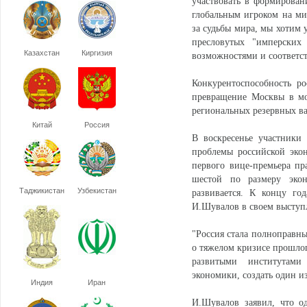
участвовать в формирован
глобальным игроком на ми
за судьбы мира, мы хотим 
пресловутых "имперских
Казахстан
Киргизия
возможностями и соответс
Конкурентоспособность р
превращение Москвы в мо
региональных резервных в
Китай
Россия
В воскресенье участники
проблемы российской эко
первого вице-премьера пр
шестой по размеру эко
Таджикистан
Узбекистан
развивается. К концу го
И.Шувалов в своем выступ
"Россия стала полноправн
о тяжелом кризисе прошлог
развитыми институтами
экономики, создать один и
Индия
Иран
И.Шувалов заявил, что од