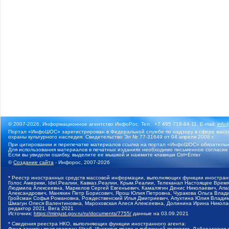
© 2007-2026, Информационное агентство ИнфоРос. Тел.: +7 495 718-84-11, E-mail:
info
Портал «ИнфоШОС» зарегистрирован в Федеральной службе по надзору в сфере массо
охраны культурного наследия. Свидетельство Эл № 77-31649 от 04 апреля 2008 г.
При цитировании и перепечатке материалов ссылка на портал «ИнфоШОС» обязательн
Для использования материалов в печатных изданиях необходимо письменное согласие
Если вы увидели ошибку, выделите ее мышкой и нажмите клавиши Ctrl+Enter
©
Создание сайта
- Инфорос, 2007-2026
* Реестр иностранных средств массовой информации, выполняющих функции иностранн
Голос Америки, Idel.Реалии, Кавказ.Реалии, Крым.Реалии, Телеканал Настоящее Время
Людмила Алексеевна, Маркелов Сергей Евгеньевич, Камалягин Денис Николаевич, Апах
Александрович, Маняхин Петр Борисович, Ярош Юлия Петровна, Чуракова Ольга Влади
Гройсман Софья Романовна, Рождественский Илья Дмитриевич, Апухтина Юлия Владимир
Шмагун Олеся Валентиновна, Мароховская Алеся Алексеевна, Долинина Ирина Никола
редактор 2021, Вега 2021
Источник:
https://minjust.gov.ru/ru/documents/7755/
данные на
03.09.2021
* Сведения реестра НКО, выполняющих функции иностранного агента:
Фонд защиты прав граждан Штаб, Институт права и публичной политики, Лаборатория