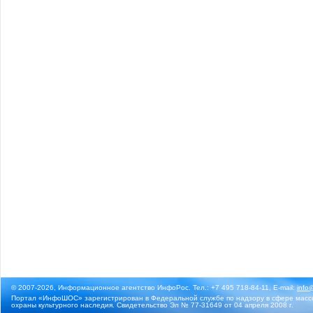
© 2007-2026, Информационное агентство ИнфоРос. Тел.: +7 495 718-84-11, E-mail:
info
Портал «ИнфоШОС» зарегистрирован в Федеральной службе по надзору в сфере массо
охраны культурного наследия. Свидетельство Эл № 77-31649 от 04 апреля 2008 г.