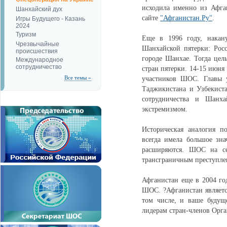
исходила именно из Афган
Шанхайский дух
сайте
"Афганистан.Ру"
.
Игры Будущего - Казань
2024
Туризм
Еще в 1996 году, накану
Чрезвычайные
Шанхайской пятерки: Росс
происшествия
городе Шанхае. Тогда цел
Международное
сотрудничество
стран пятерки. 14-15 июня 
Все темы »
участников ШОС. Главы у
Таджикистана и Узбекист
сотрудничества и Шанх
экстремизмом.
Историческая аналогия п
всегда имела большое зна
расширяются. ШОС на се
трансграничным преступле
Афганистан еще в 2004 го
ШОС. ?Афганистан является
том числе, и ваше будущ
лидерам стран-членов Орга