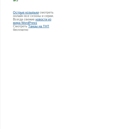
Острые козырьки
смотреть
онлайн все сезоны и серии.
Всегда свежие
новости из
мира WordPress
Смотреть
Танцы на ТНТ
бесплатно