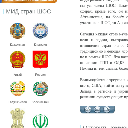
статуса члена ШОС. Паки
МИД стран ШОС
сферах, кроме того, он 
Афганистане, на борьбу 
участников ШОС, то Афган
Сегодня каждая страна-уч
цели и задачи, выстраив
Казахстан
Киргизия
отношения стран-членов
традиционно имеющая хор
не в рамках ШОС. Что каса
по линии ТПП и ОДКБ. Ро
Пекина и, тем самым, боле
Китай
Россия
Взаимодействие треугольни
всего, США, выйти из туп
Запада в регионе и укре
решении существующих про
Таджикистан
Узбекистан
Оставить комме