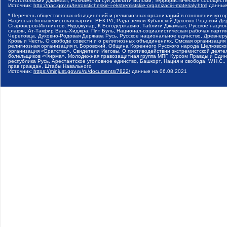
Чистопольский Джамаат, Рохнамо ба суи давлати исломи, Террористическое сообщест
Источник:
http://nac.gov.ru/terroristicheskie-i-ekstremistskie-organizacii-i-materialy.html
данные
* Перечень общественных объединений и религиозных организаций в отношении котор
Национал-большевистская партия, ВЕК РА, Рада земли Кубанской Духовно Родовой Де
Староверов-Инглингов, Нурджулар, К Богодержавию, Таблиги Джамаат, Русское наци
славян, Ат-Такфир Валь-Хиджра, Пит Буль, Национал-социалистическая рабочая парт
Череповца, Духовно-Родовая Держава Русь, Русское национальное единство, Древнер
Кровь и Честь, О свободе совести и о религиозных объединениях, Омская организаци
религиозная организация п. Боровский, Община Коренного Русского народа Щелковског
организация «Братство», Свидетели Иеговы, О противодействии экстремистской деяте
болельщиков «Фирма», Молодежная правозащитная группа МПГ, Курсом Правды и Единен
республика Русь, Арестантское уголовное единство, Башкорт, Нация и свобода, W.H.С
прав граждан, Штабы Навального
Источник:
https://minjust.gov.ru/ru/documents/7822/
данные на
06.08.2021