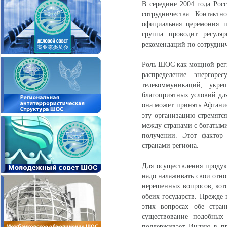
В середине 2004 года Рос
сотрудничества Контакт
официальная церемония п
группа проводит регуля
рекомендаций по сотрудни
Роль ШОС как мощной регио
распределение энергор
телекоммуникаций, укреп
благоприятных условий для
она может принять Афганис
эту организацию стремятс
между странами с богатыми
получении. Этот фактор
странами региона.
Для осуществления продук
надо налаживать свои отно
нерешенных вопросов, кот
обеих государств. Прежде 
этих вопросах обе стра
существование подобных
поддерживает Индию в пр