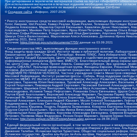
При цитировании и перепечатке материалов ссылка на портал «ИнфоШОС» обязательн
Для использования материалов в печатных изданиях необходимо письменное согласие
Если вы увидели ошибку, выделите ее мышкой и нажмите клавиши Ctrl+Enter
©
Создание сайта
- Инфорос, 2007-2026
* Реестр иностранных средств массовой информации, выполняющих функции иностранн
Голос Америки, Idel.Реалии, Кавказ.Реалии, Крым.Реалии, Телеканал Настоящее Время
Людмила Алексеевна, Маркелов Сергей Евгеньевич, Камалягин Денис Николаевич, Апах
Александрович, Маняхин Петр Борисович, Ярош Юлия Петровна, Чуракова Ольга Влади
Гройсман Софья Романовна, Рождественский Илья Дмитриевич, Апухтина Юлия Владимир
Шмагун Олеся Валентиновна, Мароховская Алеся Алексеевна, Долинина Ирина Никола
редактор 2021, Вега 2021
Источник:
https://minjust.gov.ru/ru/documents/7755/
данные на
03.09.2021
* Сведения реестра НКО, выполняющих функции иностранного агента:
Фонд защиты прав граждан Штаб, Институт права и публичной политики, Лаборатория
Гуманитарное действие, Открытый Петербург, Феникс ПЛЮС, Лига Избирателей, Правов
Крест, Центр Хасдей Ерушалаим, Центр поддержки и содействия развитию средств мас
информационных инициатив Действие, ВМЕСТЕ, Благотворительный фонд охраны здоров
Так, центр Сова, центр Анна, Проект Апрель, Самарская губерния, Эра здоровья, пр
защиты СИБАЛЬТ, Уральская правозащитная группа, Женщины Евразии, Рязанский Мемо
человека, Дальневосточный центр развития гражданских инициатив и социального пар
АКАДЕМИЯ ПО ПРАВАМ ЧЕЛОВЕКА, Частное учреждение Совета Министров северных стр
Массовой Информации, Институт развития прессы - Сибирь, Фонд поддержки свободы 
агентство МЕМО. РУ, Институт региональной прессы, Институт Развития Свободы Инф
Борисовна, Таранова Юлия Николаевна, Туровский Александр Алексеевич, Васильева 
Сергей Георгиевич, Пивоваров Андрей Сергеевич, Писемский Евгений Александрович,
Викторович, Шарипков Олег Викторович, Мальсагов Муса Асланович, Мошель Ирина Ар
Александровна, Исламов Тимур Рифгатович, Романова Ольга Евгеньевна, Щаров Серг
Паутов Юрий Анатольевич, Верховский Александр Маркович, Пислакова-Паркер Марина
Рачинский Ян Збигневич, Жемкова Елена Борисовна, Гудков Лев Дмитриевич, Иллари
Николай Алексеевич, Блинушов Андрей Юрьевич, Мосин Алексей Геннадьевич, Гефтер
Владимировна, Баженова Светлана Куприяновна, Исаев Сергей Владимирович, Максим
Буртина Елена Юрьевна, Гендель Людмила Залмановна, Кокорина Екатерина Алексеев
Подузов Сергей Васильевич, Протасова Ирина Вячеславовна, Литинский Леонид Борис
Добровольская Анна Дмитриевна, Королева Александра Евгеньевна, Смирнов Владими
Петрович, Полякова Мара Федоровна, Резник Генри Маркович, Захаров Герман Конста
Источник:
http://unro.minjust.ru/NKOForeignAgent.aspx
данные на
28.08.2021
* Единый федеральный список организаций, в том числе иностранных и международны
Высший военный Маджлисуль Шура, Конгресс народов Ичкерии и Дагестана, Аль-Каида, 
Движение Талибан, Исламская партия Туркестана, Общество социальных реформ, Общес
Исламское государство, Джабха аль-Нусра ли-Ахль аш-Шам, Народное ополчение имен