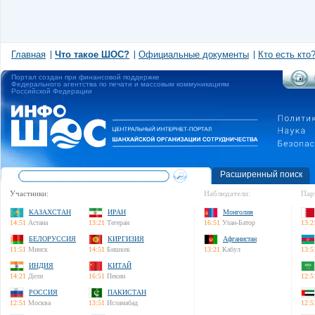
Главная
Что такое ШОС?
Официальные документы
Кто есть кто
Портал создан при финансовой поддержке
Федерального агентства по печати и массовым коммуникациям
Российской Федерации
Расширенный поиск
Участники:
Наблюдатели:
Пар
КАЗАХСТАН
ИРАН
Монголия
14:51
Астана
13:21
Тегеран
16:51
Улан-Батор
13:2
БЕЛОРУССИЯ
КИРГИЗИЯ
Афганистан
11:51
Минск
14:51
Бишкек
13:21
Кабул
13:5
ИНДИЯ
КИТАЙ
14:21
Дели
16:51
Пекин
12:5
РОССИЯ
ПАКИСТАН
12:51
Москва
13:51
Исламабад
12:5