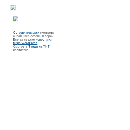
Острые козырьки
смотреть
онлайн все сезоны и серии.
Всегда свежие
новости из
мира WordPress
Смотреть
Танцы на ТНТ
бесплатно