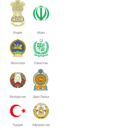
Индия
Иран
Монголия
Пакистан
Белорусия
Шри-Ланка
Турция
Афганистан