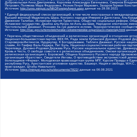
Добровольская Анна Дмитриевна, Королева Александра Евгеньевна, Смирнов Владими
Петрович, Полякова Мара Федоровна, Резник Генри Маркович, Захаров Герман Конста
Источник:
http://unro.minjust.ru/NKOForeignAgent.aspx
данные на
28.08.2021
* Единый федеральный список организаций, в том числе иностранных и международны
Высший военный Маджлисуль Шура, Конгресс народов Ичкерии и Дагестана, Аль-Каида, 
Движение Талибан, Исламская партия Туркестана, Общество социальных реформ, Общес
Исламское государство, Джабха аль-Нусра ли-Ахль аш-Шам, Народное ополчение имен
Чистопольский Джамаат, Рохнамо ба суи давлати исломи, Террористическое сообщест
Источник:
http://nac.gov.ru/terroristicheskie-i-ekstremistskie-organizacii-i-materialy.html
данные
* Перечень общественных объединений и религиозных организаций в отношении котор
Национал-большевистская партия, ВЕК РА, Рада земли Кубанской Духовно Родовой Де
Староверов-Инглингов, Нурджулар, К Богодержавию, Таблиги Джамаат, Русское наци
славян, Ат-Такфир Валь-Хиджра, Пит Буль, Национал-социалистическая рабочая парт
Череповца, Духовно-Родовая Держава Русь, Русское национальное единство, Древнер
Кровь и Честь, О свободе совести и о религиозных объединениях, Омская организаци
религиозная организация п. Боровский, Община Коренного Русского народа Щелковског
организация «Братство», Свидетели Иеговы, О противодействии экстремистской деяте
болельщиков «Фирма», Молодежная правозащитная группа МПГ, Курсом Правды и Единен
республика Русь, Арестантское уголовное единство, Башкорт, Нация и свобода, W.H.С
прав граждан, Штабы Навального
Источник:
https://minjust.gov.ru/ru/documents/7822/
данные на
06.08.2021