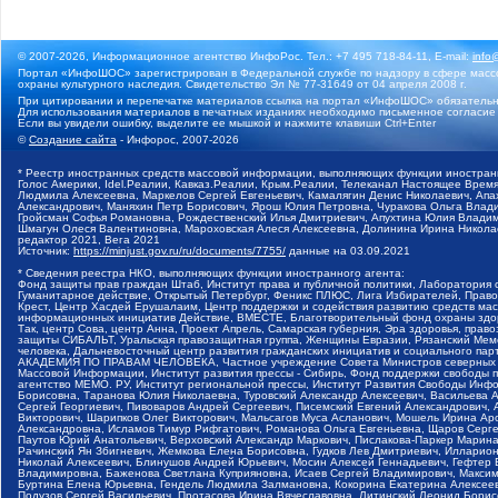
© 2007-2026, Информационное агентство ИнфоРос. Тел.: +7 495 718-84-11, E-mail:
info
Портал «ИнфоШОС» зарегистрирован в Федеральной службе по надзору в сфере массо
охраны культурного наследия. Свидетельство Эл № 77-31649 от 04 апреля 2008 г.
При цитировании и перепечатке материалов ссылка на портал «ИнфоШОС» обязательн
Для использования материалов в печатных изданиях необходимо письменное согласие
Если вы увидели ошибку, выделите ее мышкой и нажмите клавиши Ctrl+Enter
©
Создание сайта
- Инфорос, 2007-2026
* Реестр иностранных средств массовой информации, выполняющих функции иностранн
Голос Америки, Idel.Реалии, Кавказ.Реалии, Крым.Реалии, Телеканал Настоящее Время
Людмила Алексеевна, Маркелов Сергей Евгеньевич, Камалягин Денис Николаевич, Апах
Александрович, Маняхин Петр Борисович, Ярош Юлия Петровна, Чуракова Ольга Влади
Гройсман Софья Романовна, Рождественский Илья Дмитриевич, Апухтина Юлия Владимир
Шмагун Олеся Валентиновна, Мароховская Алеся Алексеевна, Долинина Ирина Никола
редактор 2021, Вега 2021
Источник:
https://minjust.gov.ru/ru/documents/7755/
данные на
03.09.2021
* Сведения реестра НКО, выполняющих функции иностранного агента:
Фонд защиты прав граждан Штаб, Институт права и публичной политики, Лаборатория
Гуманитарное действие, Открытый Петербург, Феникс ПЛЮС, Лига Избирателей, Правов
Крест, Центр Хасдей Ерушалаим, Центр поддержки и содействия развитию средств мас
информационных инициатив Действие, ВМЕСТЕ, Благотворительный фонд охраны здоров
Так, центр Сова, центр Анна, Проект Апрель, Самарская губерния, Эра здоровья, пр
защиты СИБАЛЬТ, Уральская правозащитная группа, Женщины Евразии, Рязанский Мемо
человека, Дальневосточный центр развития гражданских инициатив и социального пар
АКАДЕМИЯ ПО ПРАВАМ ЧЕЛОВЕКА, Частное учреждение Совета Министров северных стр
Массовой Информации, Институт развития прессы - Сибирь, Фонд поддержки свободы 
агентство МЕМО. РУ, Институт региональной прессы, Институт Развития Свободы Инф
Борисовна, Таранова Юлия Николаевна, Туровский Александр Алексеевич, Васильева 
Сергей Георгиевич, Пивоваров Андрей Сергеевич, Писемский Евгений Александрович,
Викторович, Шарипков Олег Викторович, Мальсагов Муса Асланович, Мошель Ирина Ар
Александровна, Исламов Тимур Рифгатович, Романова Ольга Евгеньевна, Щаров Серг
Паутов Юрий Анатольевич, Верховский Александр Маркович, Пислакова-Паркер Марина
Рачинский Ян Збигневич, Жемкова Елена Борисовна, Гудков Лев Дмитриевич, Иллари
Николай Алексеевич, Блинушов Андрей Юрьевич, Мосин Алексей Геннадьевич, Гефтер
Владимировна, Баженова Светлана Куприяновна, Исаев Сергей Владимирович, Максим
Буртина Елена Юрьевна, Гендель Людмила Залмановна, Кокорина Екатерина Алексеев
Подузов Сергей Васильевич, Протасова Ирина Вячеславовна, Литинский Леонид Борис