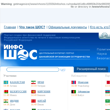
Warning
: getimagesize(/www/vhosts/115556/infoshos.ru/media/d41d8cd98f00b204e9800998ec
file or directory in
/www/vhosts/
Главная
Что такое ШОС?
Официальные документы
Кто есть кто
Портал создан при финансовой поддержке
Федерального агентства по печати и массовым коммуникациям
Российской Федерации
Расширенный поиск
Участники:
Наблюдатели:
Пар
КАЗАХСТАН
ИРАН
Монголия
14:49
Астана
13:19
Тегеран
16:49
Улан-Батор
13:1
БЕЛОРУССИЯ
КИРГИЗИЯ
Афганистан
11:49
Минск
14:49
Бишкек
13:19
Кабул
13:4
ИНДИЯ
КИТАЙ
14:19
Дели
16:49
Пекин
12:4