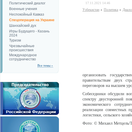
Политический диалог
17.11.2021 14:46
Военные учения
Узбекистан
Политика
Диало
Неспокойный Кавказ
Спецоперация на Украине
Шанхайский дух
Игры Будущего - Казань
2024
Туризм
Чрезвычайные
происшествия
Международное
сотрудничество
Все темы »
организовать государст
правительствам двух стр
переговоров на высшем уро
Собеседники обсудили воп
спектру двусторонней по
экономического сотрудни
реализации совместных п
логистики, сельского хозяй
Фото: © Михаил Метцель/