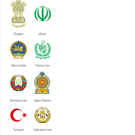
Индия
Иран
Монголия
Пакистан
Белорусия
Шри-Ланка
Турция
Афганистан