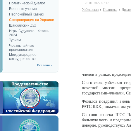
Политический диалог
26.01.2022 07:18
Военные учения
Узбекистан
Политика
Диало
Неспокойный Кавказ
Спецоперация на Украине
Шанхайский дух
Игры Будущего - Казань
2024
Туризм
Чрезвычайные
происшествия
Международное
сотрудничество
Все темы »
членов в рамках председат
С его слов, узбекская ст
почетной миссии предсе
государствами-членами, С
Фозилов поздравил вновь
РАТС ШОС, пожелав им усп
Со слов генсека ШОС Чж
большую честь и предприме
доверие, руководствуясь 