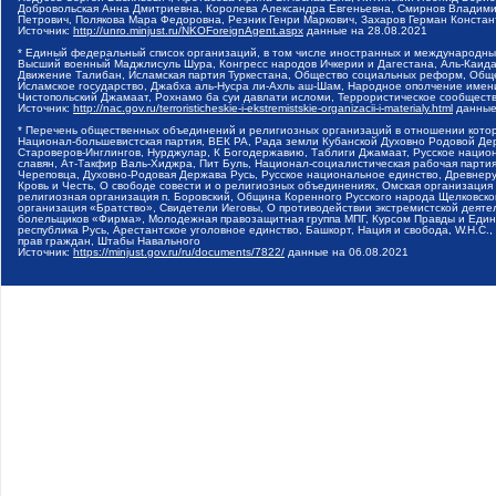
Добровольская Анна Дмитриевна, Королева Александра Евгеньевна, Смирнов Владими
Петрович, Полякова Мара Федоровна, Резник Генри Маркович, Захаров Герман Конста
Источник:
http://unro.minjust.ru/NKOForeignAgent.aspx
данные на
28.08.2021
* Единый федеральный список организаций, в том числе иностранных и международны
Высший военный Маджлисуль Шура, Конгресс народов Ичкерии и Дагестана, Аль-Каида, 
Движение Талибан, Исламская партия Туркестана, Общество социальных реформ, Общес
Исламское государство, Джабха аль-Нусра ли-Ахль аш-Шам, Народное ополчение имен
Чистопольский Джамаат, Рохнамо ба суи давлати исломи, Террористическое сообщест
Источник:
http://nac.gov.ru/terroristicheskie-i-ekstremistskie-organizacii-i-materialy.html
данные
* Перечень общественных объединений и религиозных организаций в отношении котор
Национал-большевистская партия, ВЕК РА, Рада земли Кубанской Духовно Родовой Де
Староверов-Инглингов, Нурджулар, К Богодержавию, Таблиги Джамаат, Русское наци
славян, Ат-Такфир Валь-Хиджра, Пит Буль, Национал-социалистическая рабочая парт
Череповца, Духовно-Родовая Держава Русь, Русское национальное единство, Древнер
Кровь и Честь, О свободе совести и о религиозных объединениях, Омская организаци
религиозная организация п. Боровский, Община Коренного Русского народа Щелковског
организация «Братство», Свидетели Иеговы, О противодействии экстремистской деяте
болельщиков «Фирма», Молодежная правозащитная группа МПГ, Курсом Правды и Единен
республика Русь, Арестантское уголовное единство, Башкорт, Нация и свобода, W.H.С
прав граждан, Штабы Навального
Источник:
https://minjust.gov.ru/ru/documents/7822/
данные на
06.08.2021