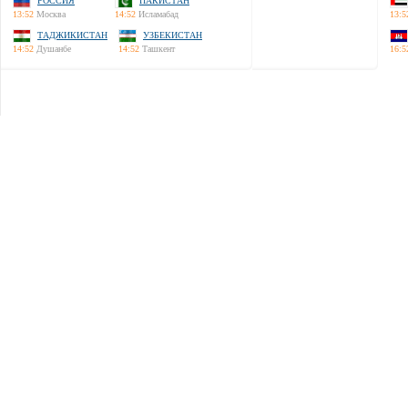
РОССИЯ
ПАКИСТАН
13:52
Москва
14:52
Исламабад
13:5
ТАДЖИКИСТАН
УЗБЕКИСТАН
14:52
Душанбе
14:52
Ташкент
16:5