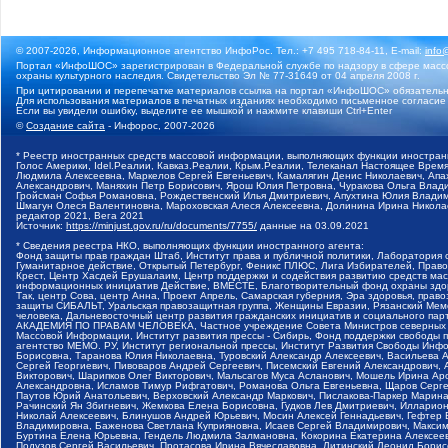
© 2007-2026, Информационное агентство ИнфоРос. Тел.: +7 495 718-84-11, E-mail:
info
Портал «ИнфоШОС» зарегистрирован в Федеральной службе по надзору в сфере массо
охраны культурного наследия. Свидетельство Эл № 77-31649 от 04 апреля 2008 г.
При цитировании и перепечатке материалов ссылка на портал «ИнфоШОС» обязательн
Для использования материалов в печатных изданиях необходимо письменное согласие
Если вы увидели ошибку, выделите ее мышкой и нажмите клавиши Ctrl+Enter
©
Создание сайта
- Инфорос, 2007-2026
* Реестр иностранных средств массовой информации, выполняющих функции иностранн
Голос Америки, Idel.Реалии, Кавказ.Реалии, Крым.Реалии, Телеканал Настоящее Время
Людмила Алексеевна, Маркелов Сергей Евгеньевич, Камалягин Денис Николаевич, Апах
Александрович, Маняхин Петр Борисович, Ярош Юлия Петровна, Чуракова Ольга Влади
Гройсман Софья Романовна, Рождественский Илья Дмитриевич, Апухтина Юлия Владимир
Шмагун Олеся Валентиновна, Мароховская Алеся Алексеевна, Долинина Ирина Никола
редактор 2021, Вега 2021
Источник:
https://minjust.gov.ru/ru/documents/7755/
данные на
03.09.2021
* Сведения реестра НКО, выполняющих функции иностранного агента:
Фонд защиты прав граждан Штаб, Институт права и публичной политики, Лаборатория
Гуманитарное действие, Открытый Петербург, Феникс ПЛЮС, Лига Избирателей, Правов
Крест, Центр Хасдей Ерушалаим, Центр поддержки и содействия развитию средств мас
информационных инициатив Действие, ВМЕСТЕ, Благотворительный фонд охраны здоров
Так, центр Сова, центр Анна, Проект Апрель, Самарская губерния, Эра здоровья, пр
защиты СИБАЛЬТ, Уральская правозащитная группа, Женщины Евразии, Рязанский Мемо
человека, Дальневосточный центр развития гражданских инициатив и социального пар
АКАДЕМИЯ ПО ПРАВАМ ЧЕЛОВЕКА, Частное учреждение Совета Министров северных стр
Массовой Информации, Институт развития прессы - Сибирь, Фонд поддержки свободы 
агентство МЕМО. РУ, Институт региональной прессы, Институт Развития Свободы Инф
Борисовна, Таранова Юлия Николаевна, Туровский Александр Алексеевич, Васильева 
Сергей Георгиевич, Пивоваров Андрей Сергеевич, Писемский Евгений Александрович,
Викторович, Шарипков Олег Викторович, Мальсагов Муса Асланович, Мошель Ирина Ар
Александровна, Исламов Тимур Рифгатович, Романова Ольга Евгеньевна, Щаров Серг
Паутов Юрий Анатольевич, Верховский Александр Маркович, Пислакова-Паркер Марина
Рачинский Ян Збигневич, Жемкова Елена Борисовна, Гудков Лев Дмитриевич, Иллари
Николай Алексеевич, Блинушов Андрей Юрьевич, Мосин Алексей Геннадьевич, Гефтер
Владимировна, Баженова Светлана Куприяновна, Исаев Сергей Владимирович, Максим
Буртина Елена Юрьевна, Гендель Людмила Залмановна, Кокорина Екатерина Алексеев
Подузов Сергей Васильевич, Протасова Ирина Вячеславовна, Литинский Леонид Борис