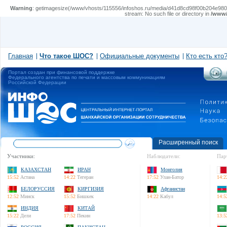
Warning
: getimagesize(/www/vhosts/115556/infoshos.ru/media/d41d8cd98f00b204e9800998ecf8
stream: No such file or directory in
/www/
Главная
Что такое ШОС?
Официальные документы
Кто есть кто
Портал создан при финансовой поддержке
Федерального агентства по печати и массовым коммуникациям
Российской Федерации
Расширенный поиск
Участники:
Наблюдатели:
Пар
КАЗАХСТАН
ИРАН
Монголия
15:52
Астана
14:22
Тегеран
17:52
Улан-Батор
14:2
БЕЛОРУССИЯ
КИРГИЗИЯ
Афганистан
12:52
Минск
15:52
Бишкек
14:22
Кабул
14:5
ИНДИЯ
КИТАЙ
15:22
Дели
17:52
Пекин
13:5