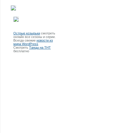
Острые козырьки
смотреть
онлайн все сезоны и серии.
Всегда свежие
новости из
мира WordPress
Смотреть
Танцы на ТНТ
бесплатно