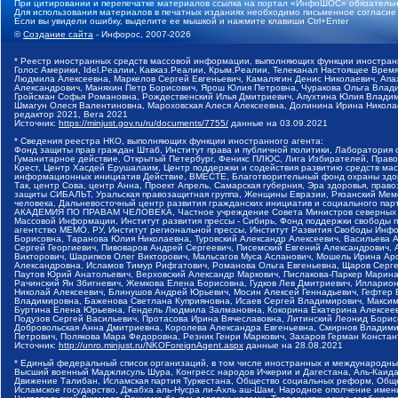
При цитировании и перепечатке материалов ссылка на портал «ИнфоШОС» обязательн
Для использования материалов в печатных изданиях необходимо письменное согласие
Если вы увидели ошибку, выделите ее мышкой и нажмите клавиши Ctrl+Enter
©
Создание сайта
- Инфорос, 2007-2026
* Реестр иностранных средств массовой информации, выполняющих функции иностранн
Голос Америки, Idel.Реалии, Кавказ.Реалии, Крым.Реалии, Телеканал Настоящее Время
Людмила Алексеевна, Маркелов Сергей Евгеньевич, Камалягин Денис Николаевич, Апах
Александрович, Маняхин Петр Борисович, Ярош Юлия Петровна, Чуракова Ольга Влади
Гройсман Софья Романовна, Рождественский Илья Дмитриевич, Апухтина Юлия Владимир
Шмагун Олеся Валентиновна, Мароховская Алеся Алексеевна, Долинина Ирина Никола
редактор 2021, Вега 2021
Источник:
https://minjust.gov.ru/ru/documents/7755/
данные на
03.09.2021
* Сведения реестра НКО, выполняющих функции иностранного агента:
Фонд защиты прав граждан Штаб, Институт права и публичной политики, Лаборатория
Гуманитарное действие, Открытый Петербург, Феникс ПЛЮС, Лига Избирателей, Правов
Крест, Центр Хасдей Ерушалаим, Центр поддержки и содействия развитию средств мас
информационных инициатив Действие, ВМЕСТЕ, Благотворительный фонд охраны здоров
Так, центр Сова, центр Анна, Проект Апрель, Самарская губерния, Эра здоровья, пр
защиты СИБАЛЬТ, Уральская правозащитная группа, Женщины Евразии, Рязанский Мемо
человека, Дальневосточный центр развития гражданских инициатив и социального пар
АКАДЕМИЯ ПО ПРАВАМ ЧЕЛОВЕКА, Частное учреждение Совета Министров северных стр
Массовой Информации, Институт развития прессы - Сибирь, Фонд поддержки свободы 
агентство МЕМО. РУ, Институт региональной прессы, Институт Развития Свободы Инф
Борисовна, Таранова Юлия Николаевна, Туровский Александр Алексеевич, Васильева 
Сергей Георгиевич, Пивоваров Андрей Сергеевич, Писемский Евгений Александрович,
Викторович, Шарипков Олег Викторович, Мальсагов Муса Асланович, Мошель Ирина Ар
Александровна, Исламов Тимур Рифгатович, Романова Ольга Евгеньевна, Щаров Серг
Паутов Юрий Анатольевич, Верховский Александр Маркович, Пислакова-Паркер Марина
Рачинский Ян Збигневич, Жемкова Елена Борисовна, Гудков Лев Дмитриевич, Иллари
Николай Алексеевич, Блинушов Андрей Юрьевич, Мосин Алексей Геннадьевич, Гефтер
Владимировна, Баженова Светлана Куприяновна, Исаев Сергей Владимирович, Максим
Буртина Елена Юрьевна, Гендель Людмила Залмановна, Кокорина Екатерина Алексеев
Подузов Сергей Васильевич, Протасова Ирина Вячеславовна, Литинский Леонид Борис
Добровольская Анна Дмитриевна, Королева Александра Евгеньевна, Смирнов Владими
Петрович, Полякова Мара Федоровна, Резник Генри Маркович, Захаров Герман Конста
Источник:
http://unro.minjust.ru/NKOForeignAgent.aspx
данные на
28.08.2021
* Единый федеральный список организаций, в том числе иностранных и международны
Высший военный Маджлисуль Шура, Конгресс народов Ичкерии и Дагестана, Аль-Каида, 
Движение Талибан, Исламская партия Туркестана, Общество социальных реформ, Общес
Исламское государство, Джабха аль-Нусра ли-Ахль аш-Шам, Народное ополчение имен