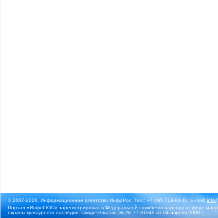
© 2007-2026, Информационное агентство ИнфоРос. Тел.: +7 495 718-84-11, E-mail:
info
Портал «ИнфоШОС» зарегистрирован в Федеральной службе по надзору в сфере массо
охраны культурного наследия. Свидетельство Эл № 77-31649 от 04 апреля 2008 г.