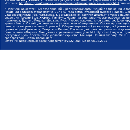
Чистопольский Джамаат, Рохнамо ба суи давлати исломи, Террористическое сообщест
Источник:
http://nac.gov.ru/terroristicheskie-i-ekstremistskie-organizacii-i-materialy.html
данные
* Перечень общественных объединений и религиозных организаций в отношении котор
Национал-большевистская партия, ВЕК РА, Рада земли Кубанской Духовно Родовой Де
Староверов-Инглингов, Нурджулар, К Богодержавию, Таблиги Джамаат, Русское наци
славян, Ат-Такфир Валь-Хиджра, Пит Буль, Национал-социалистическая рабочая парт
Череповца, Духовно-Родовая Держава Русь, Русское национальное единство, Древнер
Кровь и Честь, О свободе совести и о религиозных объединениях, Омская организаци
религиозная организация п. Боровский, Община Коренного Русского народа Щелковског
организация «Братство», Свидетели Иеговы, О противодействии экстремистской деяте
болельщиков «Фирма», Молодежная правозащитная группа МПГ, Курсом Правды и Единен
республика Русь, Арестантское уголовное единство, Башкорт, Нация и свобода, W.H.С
прав граждан, Штабы Навального
Источник:
https://minjust.gov.ru/ru/documents/7822/
данные на
06.08.2021