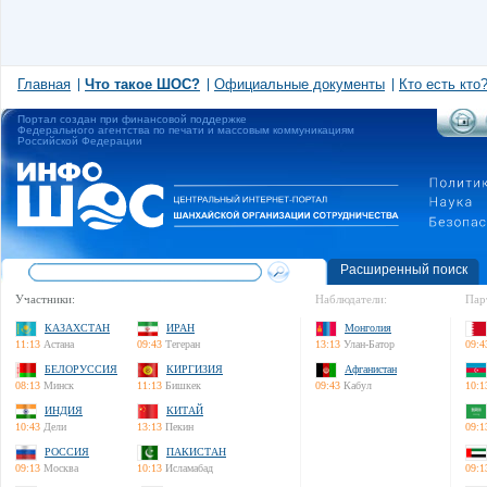
Главная
Что такое ШОС?
Официальные документы
Кто есть кто
Портал создан при финансовой поддержке
Федерального агентства по печати и массовым коммуникациям
Российской Федерации
Расширенный поиск
Участники:
Наблюдатели:
Пар
КАЗАХСТАН
ИРАН
Монголия
11:13
Астана
09:43
Тегеран
13:13
Улан-Батор
09:4
БЕЛОРУССИЯ
КИРГИЗИЯ
Афганистан
08:13
Минск
11:13
Бишкек
09:43
Кабул
10:1
ИНДИЯ
КИТАЙ
10:43
Дели
13:13
Пекин
09:1
РОССИЯ
ПАКИСТАН
09:13
Москва
10:13
Исламабад
09:1