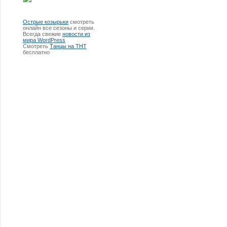
Острые козырьки
смотреть
онлайн все сезоны и серии.
Всегда свежие
новости из
мира WordPress
Смотреть
Танцы на ТНТ
бесплатно