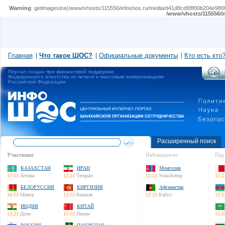
Warning
: getimagesize(/www/vhosts/115556/infoshos.ru/media/d41d8cd98f00b204e980099
/www/vhosts/115556/i
Главная
Что такое ШОС?
Официальные документы
Кто есть кто
Портал создан при финансовой поддержке
Федерального агентства по печати и массовым коммуникациям
Российской Федерации
Расширенный поиск
Участники:
Наблюдатели:
Пар
КАЗАХСТАН
ИРАН
Монголия
13:53
Астана
12:23
Тегеран
15:53
Улан-Батор
12:2
БЕЛОРУССИЯ
КИРГИЗИЯ
Афганистан
10:53
Минск
13:53
Бишкек
12:23
Кабул
12:5
ИНДИЯ
КИТАЙ
13:23
Дели
15:53
Пекин
11:5