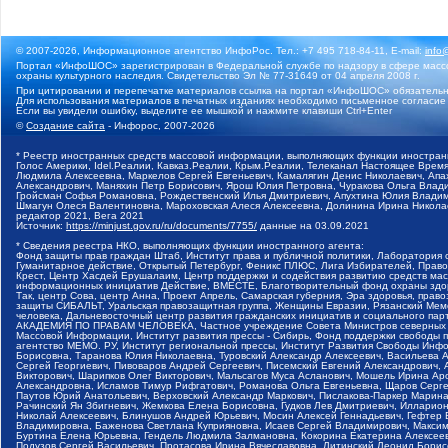
© 2007-2026, Информационное агентство ИнфоРос. Тел.: +7 495 718-84-11, E-mail:
info
Портал «ИнфоШОС» зарегистрирован в Федеральной службе по надзору в сфере массо
охраны культурного наследия. Свидетельство Эл № 77-31649 от 04 апреля 2008 г.
При цитировании и перепечатке материалов ссылка на портал «ИнфоШОС» обязательн
Для использования материалов в печатных изданиях необходимо письменное согласие
Если вы увидели ошибку, выделите ее мышкой и нажмите клавиши Ctrl+Enter
©
Создание сайта
- Инфорос, 2007-2026
* Реестр иностранных средств массовой информации, выполняющих функции иностранн
Голос Америки, Idel.Реалии, Кавказ.Реалии, Крым.Реалии, Телеканал Настоящее Время
Людмила Алексеевна, Маркелов Сергей Евгеньевич, Камалягин Денис Николаевич, Апах
Александрович, Маняхин Петр Борисович, Ярош Юлия Петровна, Чуракова Ольга Влади
Гройсман Софья Романовна, Рождественский Илья Дмитриевич, Апухтина Юлия Владимир
Шмагун Олеся Валентиновна, Мароховская Алеся Алексеевна, Долинина Ирина Никола
редактор 2021, Вега 2021
Источник:
https://minjust.gov.ru/ru/documents/7755/
данные на
03.09.2021
* Сведения реестра НКО, выполняющих функции иностранного агента:
Фонд защиты прав граждан Штаб, Институт права и публичной политики, Лаборатория
Гуманитарное действие, Открытый Петербург, Феникс ПЛЮС, Лига Избирателей, Правов
Крест, Центр Хасдей Ерушалаим, Центр поддержки и содействия развитию средств мас
информационных инициатив Действие, ВМЕСТЕ, Благотворительный фонд охраны здоров
Так, центр Сова, центр Анна, Проект Апрель, Самарская губерния, Эра здоровья, пр
защиты СИБАЛЬТ, Уральская правозащитная группа, Женщины Евразии, Рязанский Мемо
человека, Дальневосточный центр развития гражданских инициатив и социального пар
АКАДЕМИЯ ПО ПРАВАМ ЧЕЛОВЕКА, Частное учреждение Совета Министров северных стр
Массовой Информации, Институт развития прессы - Сибирь, Фонд поддержки свободы 
агентство МЕМО. РУ, Институт региональной прессы, Институт Развития Свободы Инф
Борисовна, Таранова Юлия Николаевна, Туровский Александр Алексеевич, Васильева 
Сергей Георгиевич, Пивоваров Андрей Сергеевич, Писемский Евгений Александрович,
Викторович, Шарипков Олег Викторович, Мальсагов Муса Асланович, Мошель Ирина Ар
Александровна, Исламов Тимур Рифгатович, Романова Ольга Евгеньевна, Щаров Серг
Паутов Юрий Анатольевич, Верховский Александр Маркович, Пислакова-Паркер Марина
Рачинский Ян Збигневич, Жемкова Елена Борисовна, Гудков Лев Дмитриевич, Иллари
Николай Алексеевич, Блинушов Андрей Юрьевич, Мосин Алексей Геннадьевич, Гефтер
Владимировна, Баженова Светлана Куприяновна, Исаев Сергей Владимирович, Максим
Буртина Елена Юрьевна, Гендель Людмила Залмановна, Кокорина Екатерина Алексеев
Подузов Сергей Васильевич, Протасова Ирина Вячеславовна, Литинский Леонид Борис