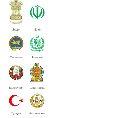
Индия
Иран
Монголия
Пакистан
Белорусия
Шри-Ланка
Турция
Афганистан