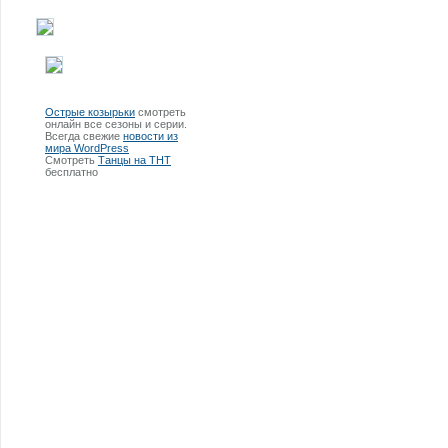
Острые козырьки
смотреть
онлайн все сезоны и серии.
Всегда свежие
новости из
мира WordPress
Смотреть
Танцы на ТНТ
бесплатно