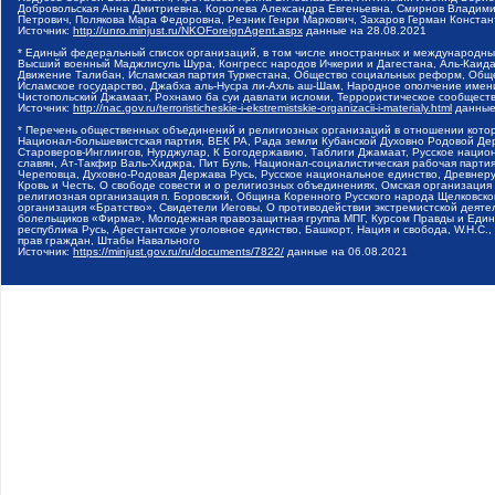
Добровольская Анна Дмитриевна, Королева Александра Евгеньевна, Смирнов Владими
Петрович, Полякова Мара Федоровна, Резник Генри Маркович, Захаров Герман Конста
Источник:
http://unro.minjust.ru/NKOForeignAgent.aspx
данные на
28.08.2021
* Единый федеральный список организаций, в том числе иностранных и международны
Высший военный Маджлисуль Шура, Конгресс народов Ичкерии и Дагестана, Аль-Каида, 
Движение Талибан, Исламская партия Туркестана, Общество социальных реформ, Общес
Исламское государство, Джабха аль-Нусра ли-Ахль аш-Шам, Народное ополчение имен
Чистопольский Джамаат, Рохнамо ба суи давлати исломи, Террористическое сообщест
Источник:
http://nac.gov.ru/terroristicheskie-i-ekstremistskie-organizacii-i-materialy.html
данные
* Перечень общественных объединений и религиозных организаций в отношении котор
Национал-большевистская партия, ВЕК РА, Рада земли Кубанской Духовно Родовой Де
Староверов-Инглингов, Нурджулар, К Богодержавию, Таблиги Джамаат, Русское наци
славян, Ат-Такфир Валь-Хиджра, Пит Буль, Национал-социалистическая рабочая парт
Череповца, Духовно-Родовая Держава Русь, Русское национальное единство, Древнер
Кровь и Честь, О свободе совести и о религиозных объединениях, Омская организаци
религиозная организация п. Боровский, Община Коренного Русского народа Щелковског
организация «Братство», Свидетели Иеговы, О противодействии экстремистской деяте
болельщиков «Фирма», Молодежная правозащитная группа МПГ, Курсом Правды и Единен
республика Русь, Арестантское уголовное единство, Башкорт, Нация и свобода, W.H.С
прав граждан, Штабы Навального
Источник:
https://minjust.gov.ru/ru/documents/7822/
данные на
06.08.2021