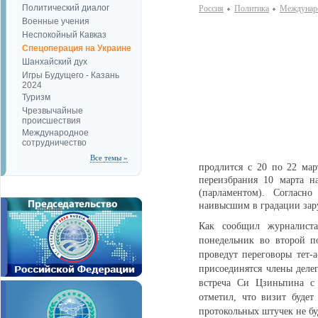
Политический диалог
Россия
Политика
Междунаро
Военные учения
Неспокойный Кавказ
Спецоперация на Украине
Шанхайский дух
Игры Будущего - Казань
2024
Туризм
Чрезвычайные
происшествия
Международное
сотрудничество
Все темы »
продлится с 20 по 22 мар
переизбрания 10 марта н
(парламентом). Согласно
наивысшим в градации зар
Как сообщил журналист
понедельник во второй 
проведут переговоры тет-а
присоединятся члены деле
встреча Си Цзиньпина 
отметил, что визит буде
протокольных штучек не буд