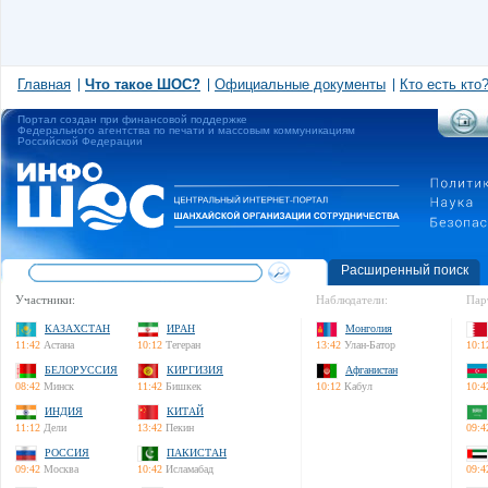
Главная
Что такое ШОС?
Официальные документы
Кто есть кто
Портал создан при финансовой поддержке
Федерального агентства по печати и массовым коммуникациям
Российской Федерации
Расширенный поиск
Участники:
Наблюдатели:
Пар
КАЗАХСТАН
ИРАН
Монголия
11:42
Астана
10:12
Тегеран
13:42
Улан-Батор
10:1
БЕЛОРУССИЯ
КИРГИЗИЯ
Афганистан
08:42
Минск
11:42
Бишкек
10:12
Кабул
10:4
ИНДИЯ
КИТАЙ
11:12
Дели
13:42
Пекин
09:4
РОССИЯ
ПАКИСТАН
09:42
Москва
10:42
Исламабад
09:4