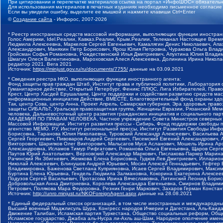
При цитировании и перепечатке материалов ссылка на портал «ИнфоШОС» обязательн
Для использования материалов в печатных изданиях необходимо письменное согласие
Если вы увидели ошибку, выделите ее мышкой и нажмите клавиши Ctrl+Enter
©
Создание сайта
- Инфорос, 2007-2026
* Реестр иностранных средств массовой информации, выполняющих функции иностранн
Голос Америки, Idel.Реалии, Кавказ.Реалии, Крым.Реалии, Телеканал Настоящее Время
Людмила Алексеевна, Маркелов Сергей Евгеньевич, Камалягин Денис Николаевич, Апах
Александрович, Маняхин Петр Борисович, Ярош Юлия Петровна, Чуракова Ольга Влади
Гройсман Софья Романовна, Рождественский Илья Дмитриевич, Апухтина Юлия Владимир
Шмагун Олеся Валентиновна, Мароховская Алеся Алексеевна, Долинина Ирина Никола
редактор 2021, Вега 2021
Источник:
https://minjust.gov.ru/ru/documents/7755/
данные на
03.09.2021
* Сведения реестра НКО, выполняющих функции иностранного агента:
Фонд защиты прав граждан Штаб, Институт права и публичной политики, Лаборатория
Гуманитарное действие, Открытый Петербург, Феникс ПЛЮС, Лига Избирателей, Правов
Крест, Центр Хасдей Ерушалаим, Центр поддержки и содействия развитию средств мас
информационных инициатив Действие, ВМЕСТЕ, Благотворительный фонд охраны здоров
Так, центр Сова, центр Анна, Проект Апрель, Самарская губерния, Эра здоровья, пр
защиты СИБАЛЬТ, Уральская правозащитная группа, Женщины Евразии, Рязанский Мемо
человека, Дальневосточный центр развития гражданских инициатив и социального пар
АКАДЕМИЯ ПО ПРАВАМ ЧЕЛОВЕКА, Частное учреждение Совета Министров северных стр
Массовой Информации, Институт развития прессы - Сибирь, Фонд поддержки свободы 
агентство МЕМО. РУ, Институт региональной прессы, Институт Развития Свободы Инф
Борисовна, Таранова Юлия Николаевна, Туровский Александр Алексеевич, Васильева 
Сергей Георгиевич, Пивоваров Андрей Сергеевич, Писемский Евгений Александрович,
Викторович, Шарипков Олег Викторович, Мальсагов Муса Асланович, Мошель Ирина Ар
Александровна, Исламов Тимур Рифгатович, Романова Ольга Евгеньевна, Щаров Серг
Паутов Юрий Анатольевич, Верховский Александр Маркович, Пислакова-Паркер Марина
Рачинский Ян Збигневич, Жемкова Елена Борисовна, Гудков Лев Дмитриевич, Иллари
Николай Алексеевич, Блинушов Андрей Юрьевич, Мосин Алексей Геннадьевич, Гефтер
Владимировна, Баженова Светлана Куприяновна, Исаев Сергей Владимирович, Максим
Буртина Елена Юрьевна, Гендель Людмила Залмановна, Кокорина Екатерина Алексеев
Подузов Сергей Васильевич, Протасова Ирина Вячеславовна, Литинский Леонид Борис
Добровольская Анна Дмитриевна, Королева Александра Евгеньевна, Смирнов Владими
Петрович, Полякова Мара Федоровна, Резник Генри Маркович, Захаров Герман Конста
Источник:
http://unro.minjust.ru/NKOForeignAgent.aspx
данные на
28.08.2021
* Единый федеральный список организаций, в том числе иностранных и международны
Высший военный Маджлисуль Шура, Конгресс народов Ичкерии и Дагестана, Аль-Каида, 
Движение Талибан, Исламская партия Туркестана, Общество социальных реформ, Общес
Исламское государство, Джабха аль-Нусра ли-Ахль аш-Шам, Народное ополчение имен