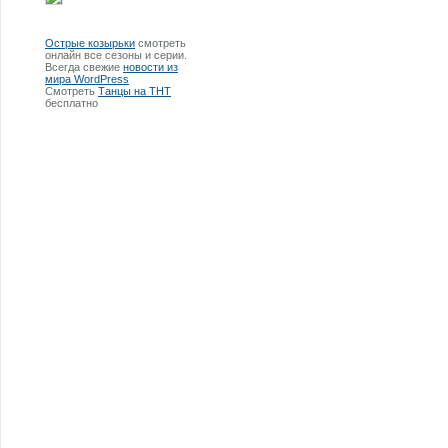
Острые козырьки
смотреть
онлайн все сезоны и серии.
Всегда свежие
новости из
мира WordPress
Смотреть
Танцы на ТНТ
бесплатно