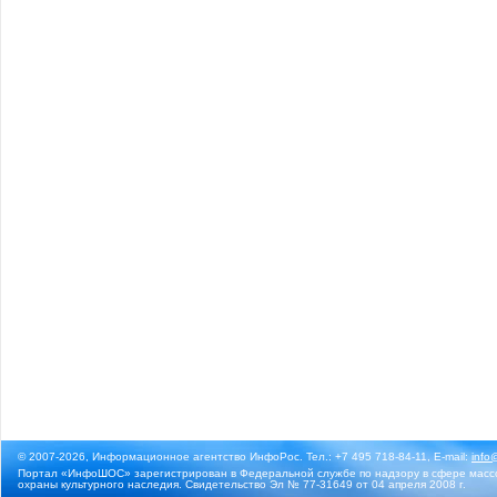
© 2007-2026, Информационное агентство ИнфоРос. Тел.: +7 495 718-84-11, E-mail:
info
Портал «ИнфоШОС» зарегистрирован в Федеральной службе по надзору в сфере массо
охраны культурного наследия. Свидетельство Эл № 77-31649 от 04 апреля 2008 г.