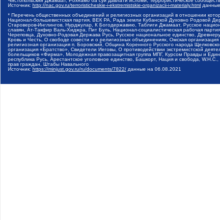
Чистопольский Джамаат, Рохнамо ба суи давлати исломи, Террористическое сообщест
Источник:
http://nac.gov.ru/terroristicheskie-i-ekstremistskie-organizacii-i-materialy.html
данные
* Перечень общественных объединений и религиозных организаций в отношении котор
Национал-большевистская партия, ВЕК РА, Рада земли Кубанской Духовно Родовой Де
Староверов-Инглингов, Нурджулар, К Богодержавию, Таблиги Джамаат, Русское наци
славян, Ат-Такфир Валь-Хиджра, Пит Буль, Национал-социалистическая рабочая парт
Череповца, Духовно-Родовая Держава Русь, Русское национальное единство, Древнер
Кровь и Честь, О свободе совести и о религиозных объединениях, Омская организаци
религиозная организация п. Боровский, Община Коренного Русского народа Щелковског
организация «Братство», Свидетели Иеговы, О противодействии экстремистской деяте
болельщиков «Фирма», Молодежная правозащитная группа МПГ, Курсом Правды и Единен
республика Русь, Арестантское уголовное единство, Башкорт, Нация и свобода, W.H.С
прав граждан, Штабы Навального
Источник:
https://minjust.gov.ru/ru/documents/7822/
данные на
06.08.2021