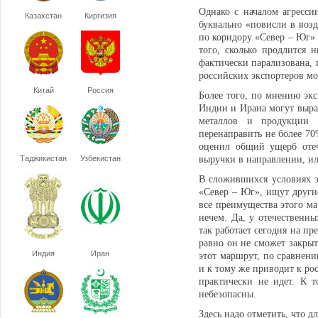
Однако с началом агресс
Казахстан
Киргизия
буквально «повисли в возд
по коридору «Север – Юг» 
того, сколько продлится
фактически парализована, 
российских экспортеров мо
Китай
Россия
Более того, по мнению экс
Индии и Ирана могут вырас
металлов и продукции 
перенаправить не более 70
оценил общий ущерб отеч
Таджикистан
Узбекистан
выручки в направлении, ил
В сложившихся условиях э
«Север – Юг», ищут другие
все преимущества этого ма
нечем. Да, у отечественны
так работает сегодня на п
равно он не сможет закры
Индия
Иран
этот маршрут, по сравнени
и к тому же приводит к ро
практически не идет. К 
небезопасны.
Здесь надо отметить, что д