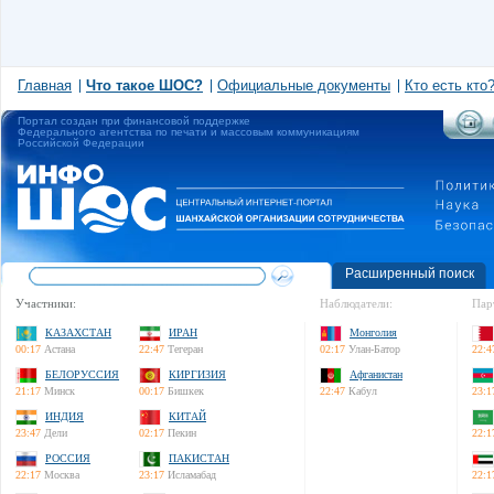
Главная
Что такое ШОС?
Официальные документы
Кто есть кто
Портал создан при финансовой поддержке
Федерального агентства по печати и массовым коммуникациям
Российской Федерации
Расширенный поиск
Участники:
Наблюдатели:
Пар
КАЗАХСТАН
ИРАН
Монголия
00:17
Астана
22:47
Тегеран
02:17
Улан-Батор
22:4
БЕЛОРУССИЯ
КИРГИЗИЯ
Афганистан
21:17
Минск
00:17
Бишкек
22:47
Кабул
23:1
ИНДИЯ
КИТАЙ
23:47
Дели
02:17
Пекин
22:1
РОССИЯ
ПАКИСТАН
22:17
Москва
23:17
Исламабад
22:1