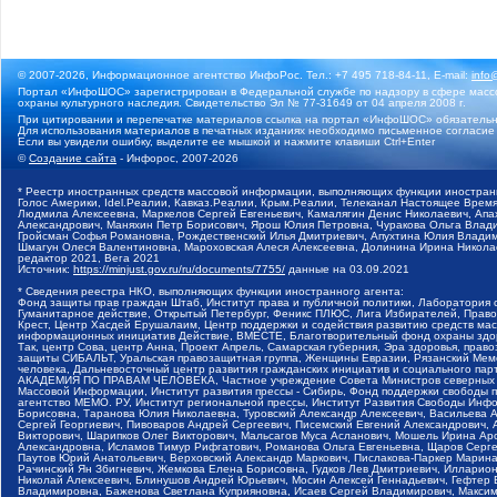
© 2007-2026, Информационное агентство ИнфоРос. Тел.: +7 495 718-84-11, E-mail:
info
Портал «ИнфоШОС» зарегистрирован в Федеральной службе по надзору в сфере массо
охраны культурного наследия. Свидетельство Эл № 77-31649 от 04 апреля 2008 г.
При цитировании и перепечатке материалов ссылка на портал «ИнфоШОС» обязательн
Для использования материалов в печатных изданиях необходимо письменное согласие
Если вы увидели ошибку, выделите ее мышкой и нажмите клавиши Ctrl+Enter
©
Создание сайта
- Инфорос, 2007-2026
* Реестр иностранных средств массовой информации, выполняющих функции иностранн
Голос Америки, Idel.Реалии, Кавказ.Реалии, Крым.Реалии, Телеканал Настоящее Время
Людмила Алексеевна, Маркелов Сергей Евгеньевич, Камалягин Денис Николаевич, Апах
Александрович, Маняхин Петр Борисович, Ярош Юлия Петровна, Чуракова Ольга Влади
Гройсман Софья Романовна, Рождественский Илья Дмитриевич, Апухтина Юлия Владимир
Шмагун Олеся Валентиновна, Мароховская Алеся Алексеевна, Долинина Ирина Никола
редактор 2021, Вега 2021
Источник:
https://minjust.gov.ru/ru/documents/7755/
данные на
03.09.2021
* Сведения реестра НКО, выполняющих функции иностранного агента:
Фонд защиты прав граждан Штаб, Институт права и публичной политики, Лаборатория
Гуманитарное действие, Открытый Петербург, Феникс ПЛЮС, Лига Избирателей, Правов
Крест, Центр Хасдей Ерушалаим, Центр поддержки и содействия развитию средств мас
информационных инициатив Действие, ВМЕСТЕ, Благотворительный фонд охраны здоров
Так, центр Сова, центр Анна, Проект Апрель, Самарская губерния, Эра здоровья, пр
защиты СИБАЛЬТ, Уральская правозащитная группа, Женщины Евразии, Рязанский Мемо
человека, Дальневосточный центр развития гражданских инициатив и социального пар
АКАДЕМИЯ ПО ПРАВАМ ЧЕЛОВЕКА, Частное учреждение Совета Министров северных стр
Массовой Информации, Институт развития прессы - Сибирь, Фонд поддержки свободы 
агентство МЕМО. РУ, Институт региональной прессы, Институт Развития Свободы Инф
Борисовна, Таранова Юлия Николаевна, Туровский Александр Алексеевич, Васильева 
Сергей Георгиевич, Пивоваров Андрей Сергеевич, Писемский Евгений Александрович,
Викторович, Шарипков Олег Викторович, Мальсагов Муса Асланович, Мошель Ирина Ар
Александровна, Исламов Тимур Рифгатович, Романова Ольга Евгеньевна, Щаров Серг
Паутов Юрий Анатольевич, Верховский Александр Маркович, Пислакова-Паркер Марина
Рачинский Ян Збигневич, Жемкова Елена Борисовна, Гудков Лев Дмитриевич, Иллари
Николай Алексеевич, Блинушов Андрей Юрьевич, Мосин Алексей Геннадьевич, Гефтер
Владимировна, Баженова Светлана Куприяновна, Исаев Сергей Владимирович, Максим