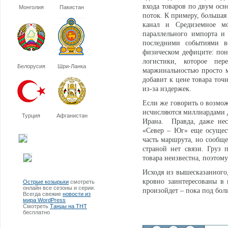
входа товаров по двум ос
Монголия
Пакистан
поток. К примеру, б
о
льшая
канал и Средиземное мо
параллельного импорта и
последними событиями в
физическом дефиците: поня
логистики, которое пе
Белорусия
Шри-Ланка
маржинальностью просто мо
добавит к цене товара точ
из-за издержек.
Если же говорить о возмож
исчисляются миллиардами 
Турция
Афганистан
Ирана. Правда, даже нес
«Север – Юг» еще осущест
часть маршрута, но сообще
страной нет связи. Груз 
товара неизвестна, поэтом
Исходя из вышесказанного
кровно заинтересованы в 
Острые козырьки
смотреть
онлайн все сезоны и серии.
произойдет – пока под
Всегда свежие
новости из
мира WordPress
Смотреть
Танцы на ТНТ
бесплатно