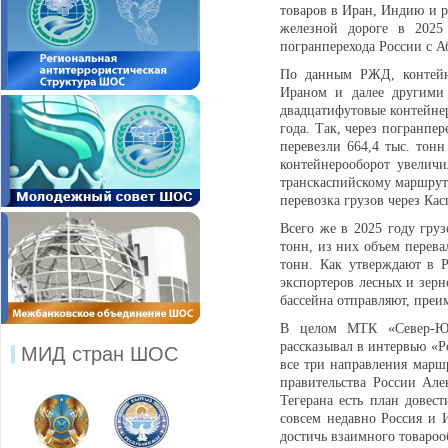
товаров в Иран, Индию и р
железной дороге в 2025
погранперехода России с А
По данным РЖД, контейн
Ираном и далее другими
двадцатифутовые контейне
года. Так, через погранп
перевезли 664,4 тыс. тонн
контейнерооборот увеличи
транскаспийскому маршруту
перевозка грузов через Кас
Всего же в 2025 году груз
тонн, из них объем перева
тонн. Как утверждают в 
экспортеров лесных и зер
бассейна отправляют, преи
В целом МТК «Север-Юг
рассказывал в интервью «Р
МИД стран ШОС
все три направления маршр
правительства России Але
Тегерана есть план довес
совсем недавно Россия и 
достичь взаимного товароо