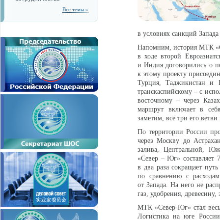
Все темы »
в условиях санкций Запада 
Напомним, история МТК «Се
в ходе второй Евроазиатс
и Индия договорились о п
к этому проекту присоедин
Турция, Таджикистан и 
транскаспийскому – с испо
восточному – через Каза
маршрут включает в себ
заметим, все три его ветви
По территории России про
через Москву до Астрахан
залива, Центральной, Ю
«Север – Юг» составляет
в два раза сокращает путь
по сравнению с расхода
от Запада. На него не рас
газ, удобрения, древесину,
МТК «Север-Юг» стал весь
Логистика на юге России