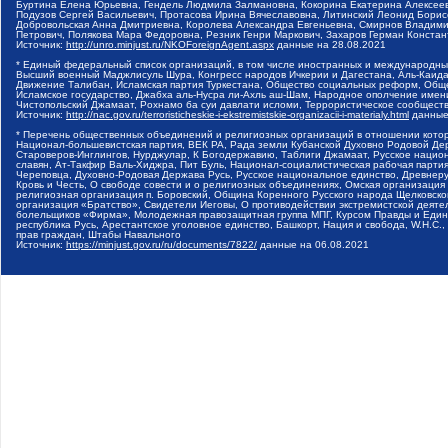
Буртина Елена Юрьевна, Гендель Людмила Залмановна, Кокорина Екатерина Алексеев
Подузов Сергей Васильевич, Протасова Ирина Вячеславовна, Литинский Леонид Борис
Добровольская Анна Дмитриевна, Королева Александра Евгеньевна, Смирнов Владими
Петрович, Полякова Мара Федоровна, Резник Генри Маркович, Захаров Герман Конста
Источник:
http://unro.minjust.ru/NKOForeignAgent.aspx
данные на
28.08.2021
* Единый федеральный список организаций, в том числе иностранных и международны
Высший военный Маджлисуль Шура, Конгресс народов Ичкерии и Дагестана, Аль-Каида, 
Движение Талибан, Исламская партия Туркестана, Общество социальных реформ, Общес
Исламское государство, Джабха аль-Нусра ли-Ахль аш-Шам, Народное ополчение имен
Чистопольский Джамаат, Рохнамо ба суи давлати исломи, Террористическое сообщест
Источник:
http://nac.gov.ru/terroristicheskie-i-ekstremistskie-organizacii-i-materialy.html
данные
* Перечень общественных объединений и религиозных организаций в отношении котор
Национал-большевистская партия, ВЕК РА, Рада земли Кубанской Духовно Родовой Де
Староверов-Инглингов, Нурджулар, К Богодержавию, Таблиги Джамаат, Русское наци
славян, Ат-Такфир Валь-Хиджра, Пит Буль, Национал-социалистическая рабочая парт
Череповца, Духовно-Родовая Держава Русь, Русское национальное единство, Древнер
Кровь и Честь, О свободе совести и о религиозных объединениях, Омская организаци
религиозная организация п. Боровский, Община Коренного Русского народа Щелковског
организация «Братство», Свидетели Иеговы, О противодействии экстремистской деяте
болельщиков «Фирма», Молодежная правозащитная группа МПГ, Курсом Правды и Единен
республика Русь, Арестантское уголовное единство, Башкорт, Нация и свобода, W.H.С
прав граждан, Штабы Навального
Источник:
https://minjust.gov.ru/ru/documents/7822/
данные на
06.08.2021