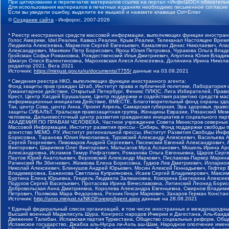
При цитировании и перепечатке материалов ссылка на портал «ИнфоШОС» обязательн
Для использования материалов в печатных изданиях необходимо письменное согласие
Если вы увидели ошибку, выделите ее мышкой и нажмите клавиши Ctrl+Enter
©
Создание сайта
- Инфорос, 2007-2026
* Реестр иностранных средств массовой информации, выполняющих функции иностранн
Голос Америки, Idel.Реалии, Кавказ.Реалии, Крым.Реалии, Телеканал Настоящее Время
Людмила Алексеевна, Маркелов Сергей Евгеньевич, Камалягин Денис Николаевич, Апах
Александрович, Маняхин Петр Борисович, Ярош Юлия Петровна, Чуракова Ольга Влади
Гройсман Софья Романовна, Рождественский Илья Дмитриевич, Апухтина Юлия Владимир
Шмагун Олеся Валентиновна, Мароховская Алеся Алексеевна, Долинина Ирина Никола
редактор 2021, Вега 2021
Источник:
https://minjust.gov.ru/ru/documents/7755/
данные на
03.09.2021
* Сведения реестра НКО, выполняющих функции иностранного агента:
Фонд защиты прав граждан Штаб, Институт права и публичной политики, Лаборатория
Гуманитарное действие, Открытый Петербург, Феникс ПЛЮС, Лига Избирателей, Правов
Крест, Центр Хасдей Ерушалаим, Центр поддержки и содействия развитию средств мас
информационных инициатив Действие, ВМЕСТЕ, Благотворительный фонд охраны здоров
Так, центр Сова, центр Анна, Проект Апрель, Самарская губерния, Эра здоровья, пр
защиты СИБАЛЬТ, Уральская правозащитная группа, Женщины Евразии, Рязанский Мемо
человека, Дальневосточный центр развития гражданских инициатив и социального пар
АКАДЕМИЯ ПО ПРАВАМ ЧЕЛОВЕКА, Частное учреждение Совета Министров северных стр
Массовой Информации, Институт развития прессы - Сибирь, Фонд поддержки свободы 
агентство МЕМО. РУ, Институт региональной прессы, Институт Развития Свободы Инф
Борисовна, Таранова Юлия Николаевна, Туровский Александр Алексеевич, Васильева 
Сергей Георгиевич, Пивоваров Андрей Сергеевич, Писемский Евгений Александрович,
Викторович, Шарипков Олег Викторович, Мальсагов Муса Асланович, Мошель Ирина Ар
Александровна, Исламов Тимур Рифгатович, Романова Ольга Евгеньевна, Щаров Серг
Паутов Юрий Анатольевич, Верховский Александр Маркович, Пислакова-Паркер Марина
Рачинский Ян Збигневич, Жемкова Елена Борисовна, Гудков Лев Дмитриевич, Иллари
Николай Алексеевич, Блинушов Андрей Юрьевич, Мосин Алексей Геннадьевич, Гефтер
Владимировна, Баженова Светлана Куприяновна, Исаев Сергей Владимирович, Максим
Буртина Елена Юрьевна, Гендель Людмила Залмановна, Кокорина Екатерина Алексеев
Подузов Сергей Васильевич, Протасова Ирина Вячеславовна, Литинский Леонид Борис
Добровольская Анна Дмитриевна, Королева Александра Евгеньевна, Смирнов Владими
Петрович, Полякова Мара Федоровна, Резник Генри Маркович, Захаров Герман Конста
Источник:
http://unro.minjust.ru/NKOForeignAgent.aspx
данные на
28.08.2021
* Единый федеральный список организаций, в том числе иностранных и международны
Высший военный Маджлисуль Шура, Конгресс народов Ичкерии и Дагестана, Аль-Каида, 
Движение Талибан, Исламская партия Туркестана, Общество социальных реформ, Общес
Исламское государство, Джабха аль-Нусра ли-Ахль аш-Шам, Народное ополчение имен