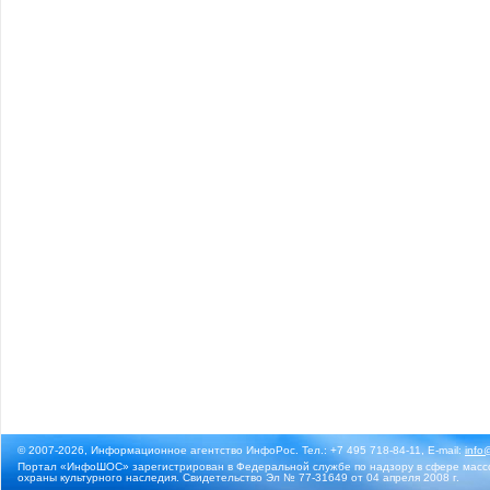
© 2007-2026, Информационное агентство ИнфоРос. Тел.: +7 495 718-84-11, E-mail:
info
Портал «ИнфоШОС» зарегистрирован в Федеральной службе по надзору в сфере массо
охраны культурного наследия. Свидетельство Эл № 77-31649 от 04 апреля 2008 г.