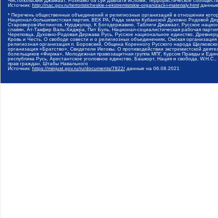
Чистопольский Джамаат, Рохнамо ба суи давлати исломи, Террористическое сообщест
Источник:
http://nac.gov.ru/terroristicheskie-i-ekstremistskie-organizacii-i-materialy.html
данные
* Перечень общественных объединений и религиозных организаций в отношении котор
Национал-большевистская партия, ВЕК РА, Рада земли Кубанской Духовно Родовой Де
Староверов-Инглингов, Нурджулар, К Богодержавию, Таблиги Джамаат, Русское наци
славян, Ат-Такфир Валь-Хиджра, Пит Буль, Национал-социалистическая рабочая парт
Череповца, Духовно-Родовая Держава Русь, Русское национальное единство, Древнер
Кровь и Честь, О свободе совести и о религиозных объединениях, Омская организаци
религиозная организация п. Боровский, Община Коренного Русского народа Щелковског
организация «Братство», Свидетели Иеговы, О противодействии экстремистской деяте
болельщиков «Фирма», Молодежная правозащитная группа МПГ, Курсом Правды и Единен
республика Русь, Арестантское уголовное единство, Башкорт, Нация и свобода, W.H.С
прав граждан, Штабы Навального
Источник:
https://minjust.gov.ru/ru/documents/7822/
данные на
06.08.2021