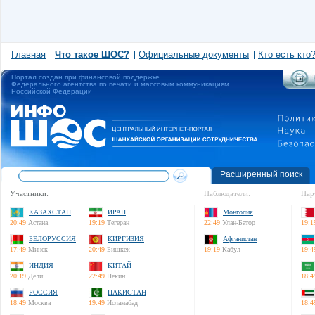
Главная
Что такое ШОС?
Официальные документы
Кто есть кто
Портал создан при финансовой поддержке
Федерального агентства по печати и массовым коммуникациям
Российской Федерации
Расширенный поиск
Участники:
Наблюдатели:
Пар
КАЗАХСТАН
ИРАН
Монголия
20:49
Астана
19:19
Тегеран
22:49
Улан-Батор
19:1
БЕЛОРУССИЯ
КИРГИЗИЯ
Афганистан
17:49
Минск
20:49
Бишкек
19:19
Кабул
19:4
ИНДИЯ
КИТАЙ
20:19
Дели
22:49
Пекин
18:4
РОССИЯ
ПАКИСТАН
18:49
Москва
19:49
Исламабад
18:4