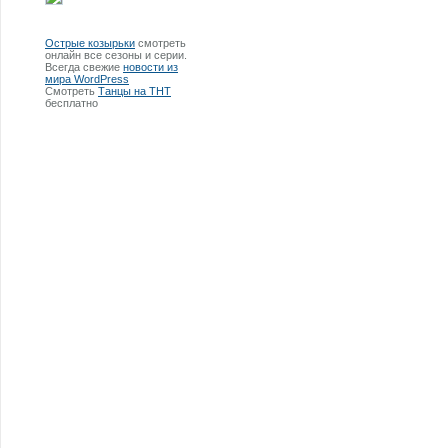
Острые козырьки
смотреть
онлайн все сезоны и серии.
Всегда свежие
новости из
мира WordPress
Смотреть
Танцы на ТНТ
бесплатно