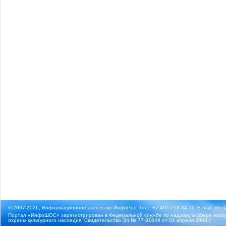
© 2007-2026, Информационное агентство ИнфоРос. Тел.: +7 495 718-84-11, E-mail:
info
Портал «ИнфоШОС» зарегистрирован в Федеральной службе по надзору в сфере массо
охраны культурного наследия. Свидетельство Эл № 77-31649 от 04 апреля 2008 г.