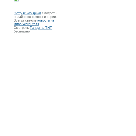
Острые козырьки
смотреть
онлайн все сезоны и серии.
Всегда свежие
новости из
мира WordPress
Смотреть
Танцы на ТНТ
бесплатно