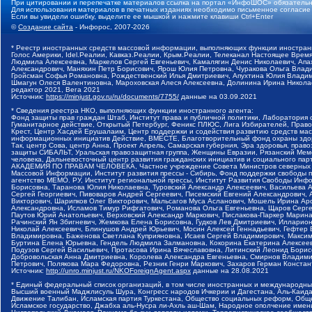
При цитировании и перепечатке материалов ссылка на портал «ИнфоШОС» обязательн
Для использования материалов в печатных изданиях необходимо письменное согласие
Если вы увидели ошибку, выделите ее мышкой и нажмите клавиши Ctrl+Enter
©
Создание сайта
- Инфорос, 2007-2026
* Реестр иностранных средств массовой информации, выполняющих функции иностранн
Голос Америки, Idel.Реалии, Кавказ.Реалии, Крым.Реалии, Телеканал Настоящее Время
Людмила Алексеевна, Маркелов Сергей Евгеньевич, Камалягин Денис Николаевич, Апах
Александрович, Маняхин Петр Борисович, Ярош Юлия Петровна, Чуракова Ольга Влади
Гройсман Софья Романовна, Рождественский Илья Дмитриевич, Апухтина Юлия Владимир
Шмагун Олеся Валентиновна, Мароховская Алеся Алексеевна, Долинина Ирина Никола
редактор 2021, Вега 2021
Источник:
https://minjust.gov.ru/ru/documents/7755/
данные на
03.09.2021
* Сведения реестра НКО, выполняющих функции иностранного агента:
Фонд защиты прав граждан Штаб, Институт права и публичной политики, Лаборатория
Гуманитарное действие, Открытый Петербург, Феникс ПЛЮС, Лига Избирателей, Правов
Крест, Центр Хасдей Ерушалаим, Центр поддержки и содействия развитию средств мас
информационных инициатив Действие, ВМЕСТЕ, Благотворительный фонд охраны здоров
Так, центр Сова, центр Анна, Проект Апрель, Самарская губерния, Эра здоровья, пр
защиты СИБАЛЬТ, Уральская правозащитная группа, Женщины Евразии, Рязанский Мемо
человека, Дальневосточный центр развития гражданских инициатив и социального пар
АКАДЕМИЯ ПО ПРАВАМ ЧЕЛОВЕКА, Частное учреждение Совета Министров северных стр
Массовой Информации, Институт развития прессы - Сибирь, Фонд поддержки свободы 
агентство МЕМО. РУ, Институт региональной прессы, Институт Развития Свободы Инф
Борисовна, Таранова Юлия Николаевна, Туровский Александр Алексеевич, Васильева 
Сергей Георгиевич, Пивоваров Андрей Сергеевич, Писемский Евгений Александрович,
Викторович, Шарипков Олег Викторович, Мальсагов Муса Асланович, Мошель Ирина Ар
Александровна, Исламов Тимур Рифгатович, Романова Ольга Евгеньевна, Щаров Серг
Паутов Юрий Анатольевич, Верховский Александр Маркович, Пислакова-Паркер Марина
Рачинский Ян Збигневич, Жемкова Елена Борисовна, Гудков Лев Дмитриевич, Иллари
Николай Алексеевич, Блинушов Андрей Юрьевич, Мосин Алексей Геннадьевич, Гефтер
Владимировна, Баженова Светлана Куприяновна, Исаев Сергей Владимирович, Максим
Буртина Елена Юрьевна, Гендель Людмила Залмановна, Кокорина Екатерина Алексеев
Подузов Сергей Васильевич, Протасова Ирина Вячеславовна, Литинский Леонид Борис
Добровольская Анна Дмитриевна, Королева Александра Евгеньевна, Смирнов Владими
Петрович, Полякова Мара Федоровна, Резник Генри Маркович, Захаров Герман Конста
Источник:
http://unro.minjust.ru/NKOForeignAgent.aspx
данные на
28.08.2021
* Единый федеральный список организаций, в том числе иностранных и международны
Высший военный Маджлисуль Шура, Конгресс народов Ичкерии и Дагестана, Аль-Каида, 
Движение Талибан, Исламская партия Туркестана, Общество социальных реформ, Общес
Исламское государство, Джабха аль-Нусра ли-Ахль аш-Шам, Народное ополчение имен