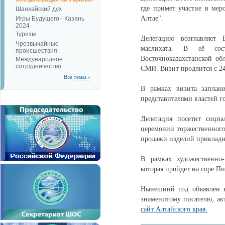
где примет участие в ме
Шанхайский дух
Алтае".
Игры Будущего - Казань
2024
Туризм
Делегацию возглавляет В
Чрезвычайные
маслихата. В её сост
происшествия
Восточноказахстанской об
Международное
сотрудничество
СМИ. Визит продлится с 24
Все темы »
В рамках визита заплан
представителями властей г
Делегация посетит социа
церемонии торжественного
продажи изделий прикладно
В рамках художественно
которая пройдет на горе П
Нынешний год объявлен 
знаменитому писателю, ак
сайт Алтайского края.