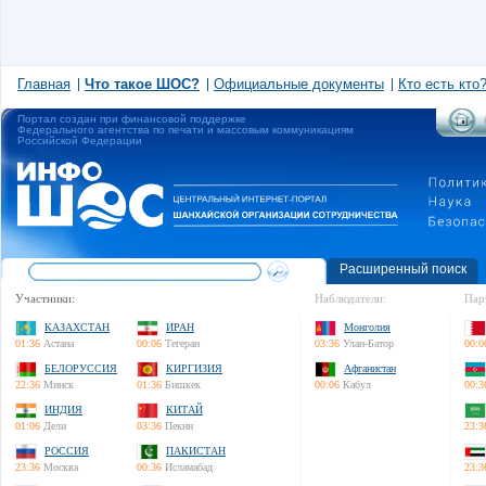
Главная
Что такое ШОС?
Официальные документы
Кто есть кто
Портал создан при финансовой поддержке
Федерального агентства по печати и массовым коммуникациям
Российской Федерации
Расширенный поиск
Участники:
Наблюдатели:
Пар
КАЗАХСТАН
ИРАН
Монголия
01:36
Астана
00:06
Тегеран
03:36
Улан-Батор
00:0
БЕЛОРУССИЯ
КИРГИЗИЯ
Афганистан
22:36
Минск
01:36
Бишкек
00:06
Кабул
00:3
ИНДИЯ
КИТАЙ
01:06
Дели
03:36
Пекин
23:3
РОССИЯ
ПАКИСТАН
23:36
Москва
00:36
Исламабад
23:3