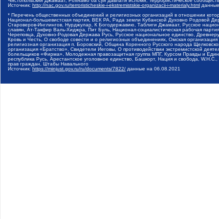
Чистопольский Джамаат, Рохнамо ба суи давлати исломи, Террористическое сообщест
Источник:
http://nac.gov.ru/terroristicheskie-i-ekstremistskie-organizacii-i-materialy.html
данные
* Перечень общественных объединений и религиозных организаций в отношении котор
Национал-большевистская партия, ВЕК РА, Рада земли Кубанской Духовно Родовой Де
Староверов-Инглингов, Нурджулар, К Богодержавию, Таблиги Джамаат, Русское наци
славян, Ат-Такфир Валь-Хиджра, Пит Буль, Национал-социалистическая рабочая парт
Череповца, Духовно-Родовая Держава Русь, Русское национальное единство, Древнер
Кровь и Честь, О свободе совести и о религиозных объединениях, Омская организаци
религиозная организация п. Боровский, Община Коренного Русского народа Щелковског
организация «Братство», Свидетели Иеговы, О противодействии экстремистской деяте
болельщиков «Фирма», Молодежная правозащитная группа МПГ, Курсом Правды и Единен
республика Русь, Арестантское уголовное единство, Башкорт, Нация и свобода, W.H.С
прав граждан, Штабы Навального
Источник:
https://minjust.gov.ru/ru/documents/7822/
данные на
06.08.2021