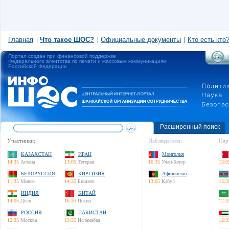
Главная
Что такое ШОС?
Официальные документы
Кто есть кто
Портал создан при финансовой поддержке
Федерального агентства по печати и массовым коммуникациям
Российской Федерации
Расширенный поиск
Участники:
Наблюдатели:
Пар
КАЗАХСТАН
ИРАН
Монголия
14:35
Астана
13:05
Тегеран
16:35
Улан-Батор
13:0
БЕЛОРУССИЯ
КИРГИЗИЯ
Афганистан
11:35
Минск
14:35
Бишкек
13:05
Кабул
13:3
ИНДИЯ
КИТАЙ
14:05
Дели
16:35
Пекин
12:3
РОССИЯ
ПАКИСТАН
12:35
Москва
13:35
Исламабад
12:3