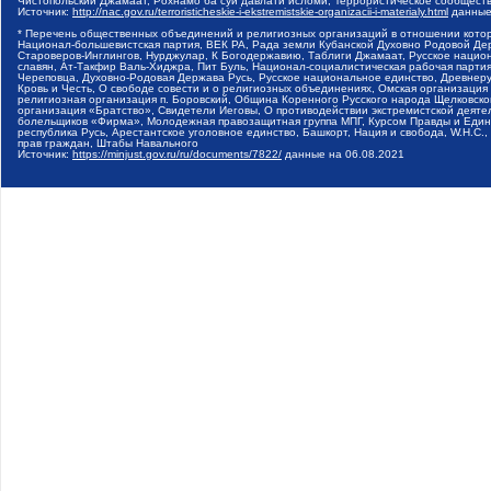
Чистопольский Джамаат, Рохнамо ба суи давлати исломи, Террористическое сообщест
Источник:
http://nac.gov.ru/terroristicheskie-i-ekstremistskie-organizacii-i-materialy.html
данные
* Перечень общественных объединений и религиозных организаций в отношении котор
Национал-большевистская партия, ВЕК РА, Рада земли Кубанской Духовно Родовой Де
Староверов-Инглингов, Нурджулар, К Богодержавию, Таблиги Джамаат, Русское наци
славян, Ат-Такфир Валь-Хиджра, Пит Буль, Национал-социалистическая рабочая парт
Череповца, Духовно-Родовая Держава Русь, Русское национальное единство, Древнер
Кровь и Честь, О свободе совести и о религиозных объединениях, Омская организаци
религиозная организация п. Боровский, Община Коренного Русского народа Щелковског
организация «Братство», Свидетели Иеговы, О противодействии экстремистской деяте
болельщиков «Фирма», Молодежная правозащитная группа МПГ, Курсом Правды и Единен
республика Русь, Арестантское уголовное единство, Башкорт, Нация и свобода, W.H.С
прав граждан, Штабы Навального
Источник:
https://minjust.gov.ru/ru/documents/7822/
данные на
06.08.2021