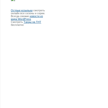
Острые козырьки
смотреть
онлайн все сезоны и серии.
Всегда свежие
новости из
мира WordPress
Смотреть
Танцы на ТНТ
бесплатно