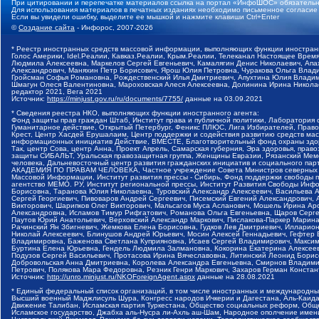
При цитировании и перепечатке материалов ссылка на портал «ИнфоШОС» обязательн
Для использования материалов в печатных изданиях необходимо письменное согласие
Если вы увидели ошибку, выделите ее мышкой и нажмите клавиши Ctrl+Enter
©
Создание сайта
- Инфорос, 2007-2026
* Реестр иностранных средств массовой информации, выполняющих функции иностранн
Голос Америки, Idel.Реалии, Кавказ.Реалии, Крым.Реалии, Телеканал Настоящее Время
Людмила Алексеевна, Маркелов Сергей Евгеньевич, Камалягин Денис Николаевич, Апах
Александрович, Маняхин Петр Борисович, Ярош Юлия Петровна, Чуракова Ольга Влади
Гройсман Софья Романовна, Рождественский Илья Дмитриевич, Апухтина Юлия Владимир
Шмагун Олеся Валентиновна, Мароховская Алеся Алексеевна, Долинина Ирина Никола
редактор 2021, Вега 2021
Источник:
https://minjust.gov.ru/ru/documents/7755/
данные на
03.09.2021
* Сведения реестра НКО, выполняющих функции иностранного агента:
Фонд защиты прав граждан Штаб, Институт права и публичной политики, Лаборатория
Гуманитарное действие, Открытый Петербург, Феникс ПЛЮС, Лига Избирателей, Правов
Крест, Центр Хасдей Ерушалаим, Центр поддержки и содействия развитию средств мас
информационных инициатив Действие, ВМЕСТЕ, Благотворительный фонд охраны здоров
Так, центр Сова, центр Анна, Проект Апрель, Самарская губерния, Эра здоровья, пр
защиты СИБАЛЬТ, Уральская правозащитная группа, Женщины Евразии, Рязанский Мемо
человека, Дальневосточный центр развития гражданских инициатив и социального пар
АКАДЕМИЯ ПО ПРАВАМ ЧЕЛОВЕКА, Частное учреждение Совета Министров северных стр
Массовой Информации, Институт развития прессы - Сибирь, Фонд поддержки свободы 
агентство МЕМО. РУ, Институт региональной прессы, Институт Развития Свободы Инф
Борисовна, Таранова Юлия Николаевна, Туровский Александр Алексеевич, Васильева 
Сергей Георгиевич, Пивоваров Андрей Сергеевич, Писемский Евгений Александрович,
Викторович, Шарипков Олег Викторович, Мальсагов Муса Асланович, Мошель Ирина Ар
Александровна, Исламов Тимур Рифгатович, Романова Ольга Евгеньевна, Щаров Серг
Паутов Юрий Анатольевич, Верховский Александр Маркович, Пислакова-Паркер Марина
Рачинский Ян Збигневич, Жемкова Елена Борисовна, Гудков Лев Дмитриевич, Иллари
Николай Алексеевич, Блинушов Андрей Юрьевич, Мосин Алексей Геннадьевич, Гефтер
Владимировна, Баженова Светлана Куприяновна, Исаев Сергей Владимирович, Максим
Буртина Елена Юрьевна, Гендель Людмила Залмановна, Кокорина Екатерина Алексеев
Подузов Сергей Васильевич, Протасова Ирина Вячеславовна, Литинский Леонид Борис
Добровольская Анна Дмитриевна, Королева Александра Евгеньевна, Смирнов Владими
Петрович, Полякова Мара Федоровна, Резник Генри Маркович, Захаров Герман Конста
Источник:
http://unro.minjust.ru/NKOForeignAgent.aspx
данные на
28.08.2021
* Единый федеральный список организаций, в том числе иностранных и международны
Высший военный Маджлисуль Шура, Конгресс народов Ичкерии и Дагестана, Аль-Каида, 
Движение Талибан, Исламская партия Туркестана, Общество социальных реформ, Общес
Исламское государство, Джабха аль-Нусра ли-Ахль аш-Шам, Народное ополчение имен