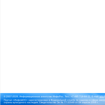
© 2007-2026, Информационное агентство ИнфоРос. Тел.: +7 495 718-84-11, E-mail:
info
Портал «ИнфоШОС» зарегистрирован в Федеральной службе по надзору в сфере массо
охраны культурного наследия. Свидетельство Эл № 77-31649 от 04 апреля 2008 г.