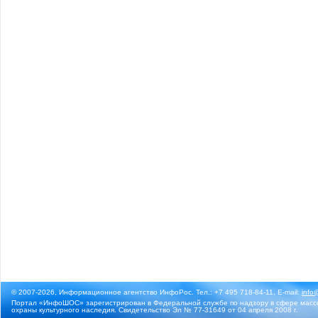
© 2007-2026, Информационное агентство ИнфоРос. Тел.: +7 495 718-84-11, E-mail:
info
Портал «ИнфоШОС» зарегистрирован в Федеральной службе по надзору в сфере массо
охраны культурного наследия. Свидетельство Эл № 77-31649 от 04 апреля 2008 г.