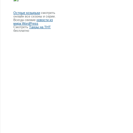
Острые козырьки
смотреть
онлайн все сезоны и серии.
Всегда свежие
новости из
мира WordPress
Смотреть
Танцы на ТНТ
бесплатно