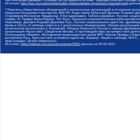
Чистопольский Джамаат, Рохнамо ба суи давлати исломи, Террористическое сообщест
Источник:
http://nac.gov.ru/terroristicheskie-i-ekstremistskie-organizacii-i-materialy.html
данные
* Перечень общественных объединений и религиозных организаций в отношении котор
Национал-большевистская партия, ВЕК РА, Рада земли Кубанской Духовно Родовой Де
Староверов-Инглингов, Нурджулар, К Богодержавию, Таблиги Джамаат, Русское наци
славян, Ат-Такфир Валь-Хиджра, Пит Буль, Национал-социалистическая рабочая парт
Череповца, Духовно-Родовая Держава Русь, Русское национальное единство, Древнер
Кровь и Честь, О свободе совести и о религиозных объединениях, Омская организаци
религиозная организация п. Боровский, Община Коренного Русского народа Щелковског
организация «Братство», Свидетели Иеговы, О противодействии экстремистской деяте
болельщиков «Фирма», Молодежная правозащитная группа МПГ, Курсом Правды и Единен
республика Русь, Арестантское уголовное единство, Башкорт, Нация и свобода, W.H.С
прав граждан, Штабы Навального
Источник:
https://minjust.gov.ru/ru/documents/7822/
данные на
06.08.2021