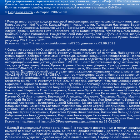
При цитировании и перепечатке материалов ссылка на портал «ИнфоШОС» обязательн
Для использования материалов в печатных изданиях необходимо письменное согласие
Если вы увидели ошибку, выделите ее мышкой и нажмите клавиши Ctrl+Enter
©
Создание сайта
- Инфорос, 2007-2026
* Реестр иностранных средств массовой информации, выполняющих функции иностранн
Голос Америки, Idel.Реалии, Кавказ.Реалии, Крым.Реалии, Телеканал Настоящее Время
Людмила Алексеевна, Маркелов Сергей Евгеньевич, Камалягин Денис Николаевич, Апах
Александрович, Маняхин Петр Борисович, Ярош Юлия Петровна, Чуракова Ольга Влади
Гройсман Софья Романовна, Рождественский Илья Дмитриевич, Апухтина Юлия Владимир
Шмагун Олеся Валентиновна, Мароховская Алеся Алексеевна, Долинина Ирина Никола
редактор 2021, Вега 2021
Источник:
https://minjust.gov.ru/ru/documents/7755/
данные на
03.09.2021
* Сведения реестра НКО, выполняющих функции иностранного агента:
Фонд защиты прав граждан Штаб, Институт права и публичной политики, Лаборатория
Гуманитарное действие, Открытый Петербург, Феникс ПЛЮС, Лига Избирателей, Правов
Крест, Центр Хасдей Ерушалаим, Центр поддержки и содействия развитию средств мас
информационных инициатив Действие, ВМЕСТЕ, Благотворительный фонд охраны здоров
Так, центр Сова, центр Анна, Проект Апрель, Самарская губерния, Эра здоровья, пр
защиты СИБАЛЬТ, Уральская правозащитная группа, Женщины Евразии, Рязанский Мемо
человека, Дальневосточный центр развития гражданских инициатив и социального пар
АКАДЕМИЯ ПО ПРАВАМ ЧЕЛОВЕКА, Частное учреждение Совета Министров северных стр
Массовой Информации, Институт развития прессы - Сибирь, Фонд поддержки свободы 
агентство МЕМО. РУ, Институт региональной прессы, Институт Развития Свободы Инф
Борисовна, Таранова Юлия Николаевна, Туровский Александр Алексеевич, Васильева 
Сергей Георгиевич, Пивоваров Андрей Сергеевич, Писемский Евгений Александрович,
Викторович, Шарипков Олег Викторович, Мальсагов Муса Асланович, Мошель Ирина Ар
Александровна, Исламов Тимур Рифгатович, Романова Ольга Евгеньевна, Щаров Серг
Паутов Юрий Анатольевич, Верховский Александр Маркович, Пислакова-Паркер Марина
Рачинский Ян Збигневич, Жемкова Елена Борисовна, Гудков Лев Дмитриевич, Иллари
Николай Алексеевич, Блинушов Андрей Юрьевич, Мосин Алексей Геннадьевич, Гефтер
Владимировна, Баженова Светлана Куприяновна, Исаев Сергей Владимирович, Максим
Буртина Елена Юрьевна, Гендель Людмила Залмановна, Кокорина Екатерина Алексеев
Подузов Сергей Васильевич, Протасова Ирина Вячеславовна, Литинский Леонид Борис
Добровольская Анна Дмитриевна, Королева Александра Евгеньевна, Смирнов Владими
Петрович, Полякова Мара Федоровна, Резник Генри Маркович, Захаров Герман Конста
Источник:
http://unro.minjust.ru/NKOForeignAgent.aspx
данные на
28.08.2021
* Единый федеральный список организаций, в том числе иностранных и международны
Высший военный Маджлисуль Шура, Конгресс народов Ичкерии и Дагестана, Аль-Каида, 
Движение Талибан, Исламская партия Туркестана, Общество социальных реформ, Общес
Исламское государство, Джабха аль-Нусра ли-Ахль аш-Шам, Народное ополчение имен