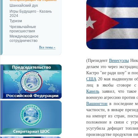
Шанхайский дух
Игры Будущего - Казань
2024
Туризм
Чрезвычайные
происшествия
Международное
сотрудничество
Все темы »
(Президент
Венесуэлы
Нико
делаем это через экстрад
Кастро "не ради шоу" и по
США
20 мая выдвинули об
лиц в якобы сговоре с
Канель
заявил, что такое
военную агрессию против о
Вашингтон
в последние ме
частности, в январе прези
на импорт из стран, пост
положение в связи с угр
усугубила дефицит топлива
производстве продуктов пи