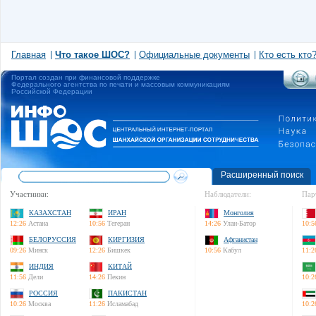
Главная
Что такое ШОС?
Официальные документы
Кто есть кто
Портал создан при финансовой поддержке
Федерального агентства по печати и массовым коммуникациям
Российской Федерации
Расширенный поиск
Участники:
Наблюдатели:
Пар
КАЗАХСТАН
ИРАН
Монголия
12:26
Астана
10:56
Тегеран
14:26
Улан-Батор
10:5
БЕЛОРУССИЯ
КИРГИЗИЯ
Афганистан
09:26
Минск
12:26
Бишкек
10:56
Кабул
11:2
ИНДИЯ
КИТАЙ
11:56
Дели
14:26
Пекин
10:2
РОССИЯ
ПАКИСТАН
10:26
Москва
11:26
Исламабад
10:2