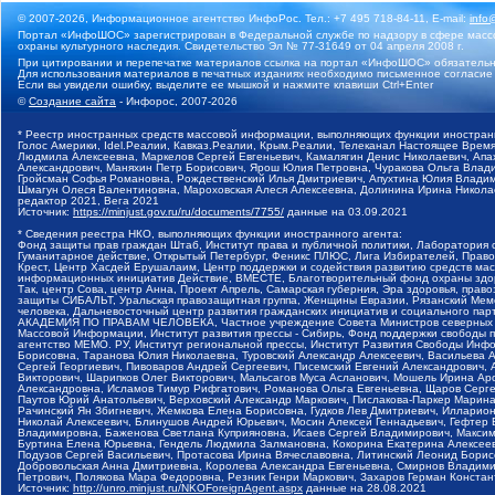
© 2007-2026, Информационное агентство ИнфоРос. Тел.: +7 495 718-84-11, E-mail:
info
Портал «ИнфоШОС» зарегистрирован в Федеральной службе по надзору в сфере массо
охраны культурного наследия. Свидетельство Эл № 77-31649 от 04 апреля 2008 г.
При цитировании и перепечатке материалов ссылка на портал «ИнфоШОС» обязательн
Для использования материалов в печатных изданиях необходимо письменное согласие
Если вы увидели ошибку, выделите ее мышкой и нажмите клавиши Ctrl+Enter
©
Создание сайта
- Инфорос, 2007-2026
* Реестр иностранных средств массовой информации, выполняющих функции иностранн
Голос Америки, Idel.Реалии, Кавказ.Реалии, Крым.Реалии, Телеканал Настоящее Время
Людмила Алексеевна, Маркелов Сергей Евгеньевич, Камалягин Денис Николаевич, Апах
Александрович, Маняхин Петр Борисович, Ярош Юлия Петровна, Чуракова Ольга Влади
Гройсман Софья Романовна, Рождественский Илья Дмитриевич, Апухтина Юлия Владимир
Шмагун Олеся Валентиновна, Мароховская Алеся Алексеевна, Долинина Ирина Никола
редактор 2021, Вега 2021
Источник:
https://minjust.gov.ru/ru/documents/7755/
данные на
03.09.2021
* Сведения реестра НКО, выполняющих функции иностранного агента:
Фонд защиты прав граждан Штаб, Институт права и публичной политики, Лаборатория
Гуманитарное действие, Открытый Петербург, Феникс ПЛЮС, Лига Избирателей, Правов
Крест, Центр Хасдей Ерушалаим, Центр поддержки и содействия развитию средств мас
информационных инициатив Действие, ВМЕСТЕ, Благотворительный фонд охраны здоров
Так, центр Сова, центр Анна, Проект Апрель, Самарская губерния, Эра здоровья, пр
защиты СИБАЛЬТ, Уральская правозащитная группа, Женщины Евразии, Рязанский Мемо
человека, Дальневосточный центр развития гражданских инициатив и социального пар
АКАДЕМИЯ ПО ПРАВАМ ЧЕЛОВЕКА, Частное учреждение Совета Министров северных стр
Массовой Информации, Институт развития прессы - Сибирь, Фонд поддержки свободы 
агентство МЕМО. РУ, Институт региональной прессы, Институт Развития Свободы Инф
Борисовна, Таранова Юлия Николаевна, Туровский Александр Алексеевич, Васильева 
Сергей Георгиевич, Пивоваров Андрей Сергеевич, Писемский Евгений Александрович,
Викторович, Шарипков Олег Викторович, Мальсагов Муса Асланович, Мошель Ирина Ар
Александровна, Исламов Тимур Рифгатович, Романова Ольга Евгеньевна, Щаров Серг
Паутов Юрий Анатольевич, Верховский Александр Маркович, Пислакова-Паркер Марина
Рачинский Ян Збигневич, Жемкова Елена Борисовна, Гудков Лев Дмитриевич, Иллари
Николай Алексеевич, Блинушов Андрей Юрьевич, Мосин Алексей Геннадьевич, Гефтер
Владимировна, Баженова Светлана Куприяновна, Исаев Сергей Владимирович, Максим
Буртина Елена Юрьевна, Гендель Людмила Залмановна, Кокорина Екатерина Алексеев
Подузов Сергей Васильевич, Протасова Ирина Вячеславовна, Литинский Леонид Борис
Добровольская Анна Дмитриевна, Королева Александра Евгеньевна, Смирнов Владими
Петрович, Полякова Мара Федоровна, Резник Генри Маркович, Захаров Герман Конста
Источник:
http://unro.minjust.ru/NKOForeignAgent.aspx
данные на
28.08.2021