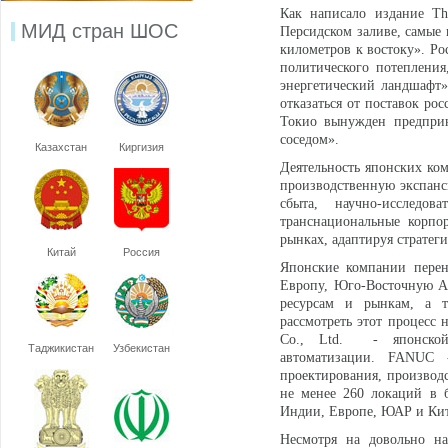
Как написало издание Th
МИД стран ШОС
Персидском заливе, самые 
километров к востоку». Ро
политического потепления
энергетический ландшафт»
отказаться от поставок ро
Токио вынужден предприн
соседом».
Казахстан
Киргизия
Деятельность японских ко
производственную экспанси
сбыта, научно-исследов
транснациональные корп
рынках, адаптируя стратег
Китай
Россия
Японские компании перен
Европу, Юго-Восточную Аз
ресурсам и рынкам, а т
рассмотреть этот процесс 
Co., Ltd. - японской
Таджикистан
Узбекистан
автоматизации. FANUC 
проектирования, производ
не менее 260 локаций в 
Индии, Европе, ЮАР и Кит
Несмотря на довольно н