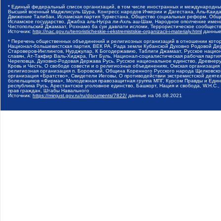
* Единый федеральный список организаций, в том числе иностранных и международны
Высший военный Маджлисуль Шура, Конгресс народов Ичкерии и Дагестана, Аль-Каида, 
Движение Талибан, Исламская партия Туркестана, Общество социальных реформ, Общес
Исламское государство, Джабха аль-Нусра ли-Ахль аш-Шам, Народное ополчение имен
Чистопольский Джамаат, Рохнамо ба суи давлати исломи, Террористическое сообщест
Источник:
http://nac.gov.ru/terroristicheskie-i-ekstremistskie-organizacii-i-materialy.html
данные
* Перечень общественных объединений и религиозных организаций в отношении котор
Национал-большевистская партия, ВЕК РА, Рада земли Кубанской Духовно Родовой Де
Староверов-Инглингов, Нурджулар, К Богодержавию, Таблиги Джамаат, Русское наци
славян, Ат-Такфир Валь-Хиджра, Пит Буль, Национал-социалистическая рабочая парт
Череповца, Духовно-Родовая Держава Русь, Русское национальное единство, Древнер
Кровь и Честь, О свободе совести и о религиозных объединениях, Омская организаци
религиозная организация п. Боровский, Община Коренного Русского народа Щелковског
организация «Братство», Свидетели Иеговы, О противодействии экстремистской деяте
болельщиков «Фирма», Молодежная правозащитная группа МПГ, Курсом Правды и Единен
республика Русь, Арестантское уголовное единство, Башкорт, Нация и свобода, W.H.С
прав граждан, Штабы Навального
Источник:
https://minjust.gov.ru/ru/documents/7822/
данные на
06.08.2021