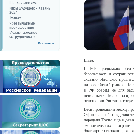
Шанхайский дух
Игры Будущего - Казань
2024
Туризм
Чрезвычайные
происшествия
Международное
сотрудничество
Все темы »
Lines.
В РФ продолжают функц
безопасность и сохранност
сказано: Японское правит
на российский рынок. По 
в РФ совсем не для расш
неполными. Более того, 
отношении России в сотру
Весь прошедший месяц про
Официальный представите
передали Токио еще в дека
экономических ограни
благоприятствования, а т