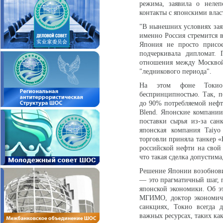
режима, заявила о неле
контакты с японскими вла
"В нынешних условиях заяв
именно Россия стремится в
Япония не просто присое
подчеркивала дипломат.
отношения между Москвой
"ледникового периода".
На этом фоне Токио 
беспринципностью. Так, п
до 90% потребляемой нефт
Blend. Японские компании
поставки сырья из-за са
японская компания Taiyo
торговли приняла танкер «
российской нефти на свой
что такая сделка допустим
Решение Японии возобновит
— это прагматичный шаг, 
японской экономики. Об э
МГИМО, доктор экономиче
санкциях, Токио всегда 
важных ресурсах, таких как