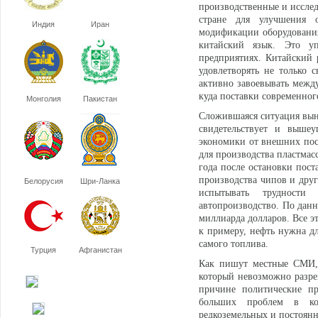
производственные и исслед
стране для улучшения 
Индия
Иран
модификации оборудования
китайский язык. Это у
предприятиях. Китайский
удовлетворять не только 
активно завоевывать межд
куда поставки современног
Монголия
Пакистан
Сложившаяся ситуация вын
свидетельствует и вышеу
экономики от внешних пос
для производства пластмас
года после остановки пост
производства чипов и дру
Белорусия
Шри-Ланка
испытывать трудности 
автопроизводство. По данны
миллиарда долларов. Все э
к примеру, нефть нужна дл
самого топлива.
Турция
Афганистан
Как пишут местные СМИ, 
который невозможно разре
причине политические пр
больших проблем в кон
редкоземельных и постоянн