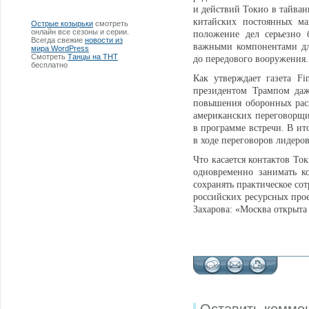
и действий Токио в тайван
китайских постоянных ма
Острые козырьки
смотреть
онлайн все сезоны и серии.
положение дел серьезно 
Всегда свежие
новости из
важными компонентами для
мира WordPress
Смотреть
Танцы на ТНТ
до передового вооружения
бесплатно
Как утверждает газета Fi
президентом Трампом даж
повышения оборонных расх
американских переговорщи
в программе встречи. В ито
в ходе переговоров лидер
Что касается контактов То
одновременно занимать 
сохранять практическое со
российских ресурсных про
Захарова: «Москва открыта