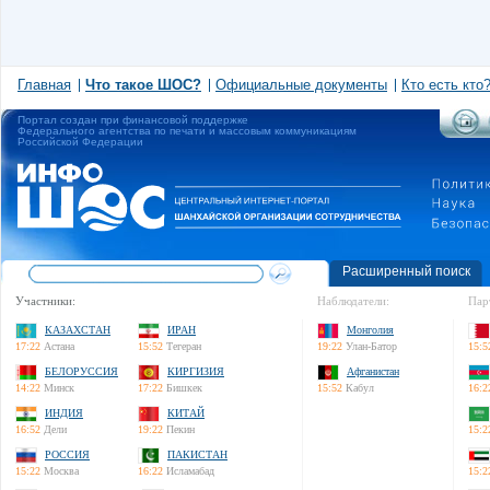
Главная
Что такое ШОС?
Официальные документы
Кто есть кто
Портал создан при финансовой поддержке
Федерального агентства по печати и массовым коммуникациям
Российской Федерации
Расширенный поиск
Участники:
Наблюдатели:
Пар
КАЗАХСТАН
ИРАН
Монголия
17:22
Астана
15:52
Тегеран
19:22
Улан-Батор
15:5
БЕЛОРУССИЯ
КИРГИЗИЯ
Афганистан
14:22
Минск
17:22
Бишкек
15:52
Кабул
16:2
ИНДИЯ
КИТАЙ
16:52
Дели
19:22
Пекин
15:2
РОССИЯ
ПАКИСТАН
15:22
Москва
16:22
Исламабад
15:2