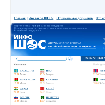
Главная
Что такое ШОС?
Официальные документы
Кто е
Портал создан при финансовой поддержке
Федерального агентства по печати и массовым коммуникациям
Российской Федерации
Расширенный п
Участники:
Наблюдате
КАЗАХСТАН
ИРАН
Монг
20:34
Астана
19:04
Тегеран
22:34
Улан-
БЕЛОРУССИЯ
КИРГИЗИЯ
Афга
17:34
Минск
20:34
Бишкек
19:04
Кабу
ИНДИЯ
КИТАЙ
20:04
Дели
22:34
Пекин
РОССИЯ
ПАКИСТАН
18:34
Москва
19:34
Исламабад