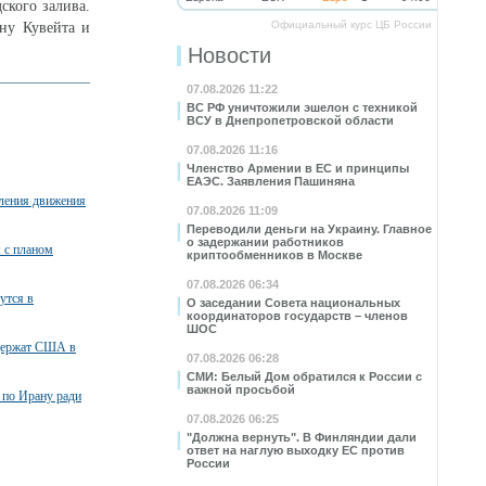
ского залива.
Официальный курс ЦБ России
ону Кувейта и
Новости
07.08.2026 11:22
ВС РФ уничтожили эшелон с техникой
ВСУ в Днепропетровской области
07.08.2026 11:16
Членство Армении в ЕС и принципы
ЕАЭС. Заявления Пашиняна
вления движения
07.08.2026 11:09
Переводили деньги на Украину. Главное
о задержании работников
я с планом
криптообменников в Москве
07.08.2026 06:34
утся в
О заседании Совета национальных
координаторов государств – членов
ШОС
ддержат США в
07.08.2026 06:28
СМИ: Белый Дом обратился к России с
важной просьбой
 по Ирану ради
07.08.2026 06:25
"Должна вернуть". В Финляндии дали
ответ на наглую выходку ЕС против
России