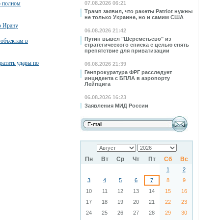
о полном
07.08.2026 06:21
Трамп заявил, что ракеты Patriot нужны
не только Украине, но и самим США
о Ирану
06.08.2026 21:42
Путин вывел "Шереметьево" из
 объектам в
стратегического списка с целью снять
препятствие для приватизации
атить удары по
06.08.2026 21:39
Генпрокуратура ФРГ расследует
инцидента с БПЛА в аэропорту
Лейпцига
06.08.2026 16:23
Заявления МИД России
Пн
Вт
Ср
Чт
Пт
Сб
Вс
1
2
3
4
5
6
7
8
9
10
11
12
13
14
15
16
17
18
19
20
21
22
23
24
25
26
27
28
29
30