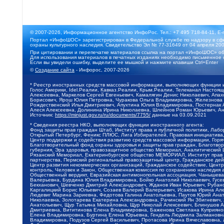
© 2007-2026, Информационное агентство ИнфоРос. Тел.: +7 495 718-84-11, E-
Портал «ИнфоШОС» зарегистрирован в Федеральной службе по надзору в сфе
охраны культурного наследия. Свидетельство Эл № 77-31649 от 04 апреля 200
При цитировании и перепечатке материалов ссылка на портал «ИнфоШОС» об
Для использования материалов в печатных изданиях необходимо письменное 
Если вы увидели ошибку, выделите ее мышкой и нажмите клавиши Ctrl+Enter
©
Создание сайта
- Инфорос, 2007-2026
* Реестр иностранных средств массовой информации, выполняющих функции 
Голос Америки, Idel.Реалии, Кавказ.Реалии, Крым.Реалии, Телеканал Настоя
Алексеевна, Маркелов Сергей Евгеньевич, Камалягин Денис Николаевич, Апах
Борисович, Ярош Юлия Петровна, Чуракова Ольга Владимировна, Железнова М
Рождественский Илья Дмитриевич, Апухтина Юлия Владимировна, Постернак Ал
Алеся Алексеевна, Долинина Ирина Николаевна, Шлейнов Роман Юрьевич, Ани
Источник:
https://minjust.gov.ru/ru/documents/7755/
данные на
03.09.2021
* Сведения реестра НКО, выполняющих функции иностранного агента:
Фонд защиты прав граждан Штаб, Институт права и публичной политики, Лаб
Открытый Петербург, Феникс ПЛЮС, Лига Избирателей, Правовая инициатива, 
Центр поддержки и содействия развитию средств массовой информации, Горя
Благотворительный фонд охраны здоровья и защиты прав граждан, Благотвори
губерния, Эра здоровья, правозащитное общество Мемориал, Аналитический 
Рязанский Мемориал, Екатеринбургское общество МЕМОРИАЛ, Институт прав ч
партнерства, Пермский региональный правозащитный центр, Гражданское де
Центр развития некоммерческих организаций, Гражданское содействие, Цент
контроль, Человек и Закон, Общественная комиссия по сохранению наследия
Общественный вердикт, Евразийская антимонопольная ассоциация, Чанышева 
Валерьевна, Бурдина Юлия Владимировна, Бойко Анатолий Николаевич, Гусев
Бекханович, Шевченко Дмитрий Александрович, Жданов Иван Юрьевич, Рубано
Каргалицкий Борис Юльевич, Созаев Валерий Валерьевич, Исакова Ирина Ал
Людевиг Марина Зариевна, Федотова Галина Анатольевна, Паутов Юрий Анато
Николаевна, Золотарева Екатерина Александровна, Рачинский Ян Збигневич
Анатольевич, Щур Татьяна Михайловна, Щур Николай Алексеевич, Блинушов 
Дмитриевна, Вититинова Елена Владимировна, Баженова Светлана Куприяновн
Елена Владимировна, Буртина Елена Юрьевна, Гендель Людмила Залмановна,
Владимировна, Подузов Сергей Васильевич, Протасова Ирина Вячеславовна, 