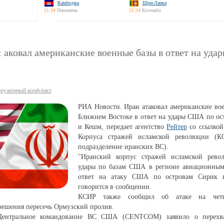
Камбоджа
Шри-Ланка
21:34
Пномпень
21:34
Коломбо
аковал американские военные базы в ответ на удар
руженный конфликт
РИА Новости. Иран атаковал американские во
Ближнем Востоке в ответ на удары США по ос
и Кешм, передает агентство
Рейтер
со ссылкой
Корпуса стражей исламской революции (К
подразделение иранских ВС).
"Иранский корпус стражей исламской рево
удары по базам США в регионе авиационным
ответ на атаку США по островам Сирик
говорится в сообщении.
КСИР также сообщил об атаке на четы
решения пересечь Ормузский пролив.
Центральное командование ВС США (CENTCOM) заявило о перехва