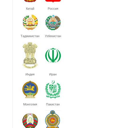
Китай
Россия
Таджикистан
Узбекистан
Индия
Иран
Монголия
Пакистан