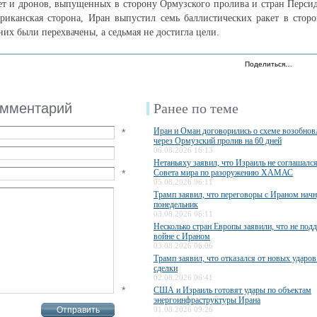
ет и дронов, выпущенных в сторону Ормузского пролива и стран Персид
риканская сторона, Иран выпустил семь баллистических ракет в стор
них были перехвачены, а седьмая не достигла цели.
Поделиться…
омментарий
Ранее по теме
Иран и Оман договорились о схеме возобно
*
через Ормузский пролив на 60 дней
06.08.2026 16:13
Нетаньяху заявил, что Израиль не соглашалс
*
Совета мира по разоружению ХАМАС
05.08.2026 06:11
Трамп заявил, что переговоры с Ираном начн
понедельник
03.08.2026 06:11
Несколько стран Европы заявили, что не по
войне с Ираном
03.08.2026 06:06
Трамп заявил, что отказался от новых ударов
сделки
02.08.2026 06:41
*
США и Израиль готовят удары по объектам
энергоинфраструктуры Ирана
01.08.2026 09:26