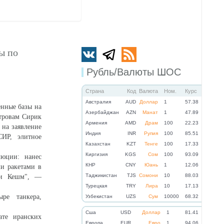
ы по
Рубль/Валюты ШОС
Страна
Код
Валюта
Ном.
Курс
Австралия
AUD
Доллар
1
57.38
енные базы на
Азербайджан
AZN
Манат
1
47.89
тровам Сирик
Армения
AMD
Драм
100
22.23
 на заявление
Индия
INR
Рупия
100
85.51
СИР, элитное
Казахстан
KZT
Тенге
100
17.33
Киргизия
KGS
Сом
100
93.09
люции: нанес
КНР
CNY
Юань
1
12.06
и ракетами в
Таджикистан
TJS
Сомони
10
88.03
 и Кешм", —
Турецкая
TRY
Лира
10
17.13
ре танкера,
Узбекистан
UZS
Сум
10000
68.32
Cша
USD
Доллар
1
81.41
те иранских
Eвропа
EUR
Евро
1
94.06