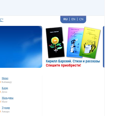
RU
EN
CN
С"
Непал
4
Катманду
Катар
4
Доха
Мальдивы
4
Мале
Турция
4
Анкара