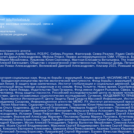
mail:
info@infoshos.ru
ре массовых коммуникаций, связи и
8 г.
язательна.
согласие редакции
иностранного агента:
щее Время, Azatliq Radiosi, PCE/PC, Сибирь.Реалии, Фактограф, Север.Реалии, Радио Св
ончич Дарья Александровна, Medusa Project, Первое антикоррупционное СМИ, VTimes.io, 
ария Михайловна, Лукьянова Юлия Сергеевна, Маетная Елизавета Витальевна, The Insid
ексей Евгеньевич, Общество с ограниченной ответственностью Телеканал Дождь, Петров 
н Роман Александрович, Великовский Дмитрий Александрович, Альтаир 2021, Ромашки мо
оратория социальных наук, Фонд по борьбе с коррупцией, Альянс врачей, НАСИЛИЮ.НЕТ, 
Гражданская инициатива против экологической преступности, Фонд борьбы с коррупцией,
чая Линия, В защиту прав заключенных, Институт глобализации и социальных движений,
тельный фонд помощи осужденным и их семьям, Фонд Тольятти, Новое время, Серебряная т
Центр Юрия Левады, Издательство Парк Гагарина, Фонд имени Андрея Рылькова, Сфера, 
еловека, Фонд защиты гласности, Российский исследовательский центр по правам челове
йствие, Центр независимых социологических исследований, Сутяжник, АКАДЕМИЯ ПО ПР
р Трансперенси Интернешнл-Р, Центр Защиты Прав Средств Массовой Информации, Институ
 академика Сахарова, Информационное агентство МЕМО. РУ, Институт региональной пресс
Лилия Айратовна, Сидорович Ольга Борисовна, Таранова Юлия Николаевна, Туровский Ал
а Ольга Андреевна, Дугин Сергей Георгиевич, Пивоваров Андрей Сергеевич, Писемский Е
в Роман Викторович, Шарипков Олег Викторович, Мальсагов Муса Асланович, Мошель Ири
ександровна, Исламов Тимур Рифгатович, Романова Ольга Евгеньевна, Щаров Сергей Але
льевич, Верховский Александр Маркович, Пислакова-Паркер Марина Петровна, Кочеткова
, Жемкова Елена Борисовна, Гудков Лев Дмитриевич, Илларионова Юлия Юрьевна, Саранг
Андрей Юрьевич, Мосин Алексей Геннадьевич, Гефтер Валентин Михайлович, Симонов Але
а, Исаев Сергей Владимирович, Максимов Сергей Владимирович, Беляев Сергей Иванович
 Кокорина Екатерина Алексеевна, Шуманов Илья Вячеславович, Арапова Галина Юрьевна
Литинский Леонид Борисович, Лукашевский Сергей Маркович, Бахмин Вячеслав Иванович,