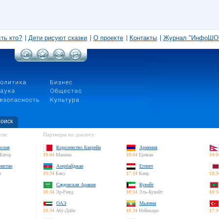
сть кто?
Дети рисуют сказки
О проекте
Контакты
Журнал "ИнфоШО
оиск
ли:
Партнеры по диалогу:
олия
Королевство Бахрейн
Армения
Батор
19:04
Манама
19:04
Ереван
19:0
нистан
Азербайджан
Египет
л
19:34
Баку
17:34
Каир
18:3
Саудовская Аравия
Кувейт
18:34
Эр-Рияд
18:34
Эль-Кувейт
18:3
ОАЭ
Мьянма
18:34
Абу-Даби
18:34
Нейпьидо
17:3