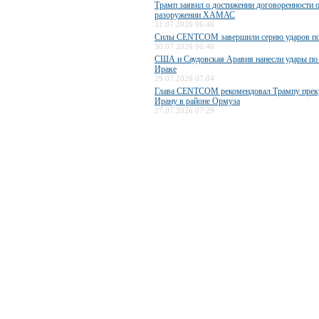
Трамп заявил о достижении договоренности 
разоружении ХАМАС
31.07.2026 06:46
Силы CENTCOM завершили серию ударов п
30.07.2026 06:46
США и Саудовская Аравия нанесли удары по
Ираке
29.07.2026 07:04
Глава CENTCOM рекомендовал Трампу прекр
Ирану в районе Ормуза
27.07.2026 07:29