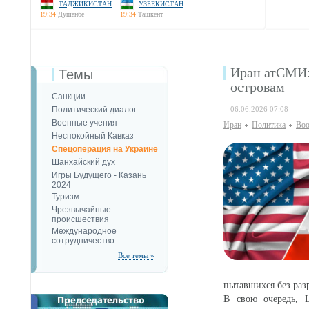
ТАДЖИКИСТАН
УЗБЕКИСТАН
19:34
Душанбе
19:34
Ташкент
Иран атСМИ: 
Темы
островам
Санкции
Политический диалог
06.06.2026 07:08
Военные учения
Иран
Политика
Воо
Неспокойный Кавказ
Спецоперация на Украине
Шанхайский дух
Игры Будущего - Казань
2024
Туризм
Чрезвычайные
происшествия
Международное
сотрудничество
Все темы »
пытавшихся без раз
В свою очередь, 