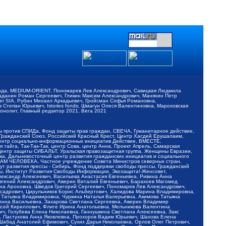
обода, MEDIUM-ORIENT, Пономарев Лев Александрович, Савицкая Людмила
Баданин Роман Сергеевич, Гликин Максим Александрович, Маняхин Петр
er SIA, Рубин Михаил Аркадьевич, Гройсман Софья Романовна,
Степан Юрьевич, Istories fonds, Шмагун Олеся Валентиновна, Мароховская
нолит, Главный редактор 2021, Вега 2021
Мы против СПИДа, Фонд защиты прав граждан, СВЕЧА, Гуманитарное действие,
 Гражданский Союз, Российский Красный Крест, Центр Хасдей Ерушалаим,
 Центр социально-информационных инициатив Действие, ВМЕСТЕ,
айга, Так-Так-Так, центр Сова, центр Анна, Проект Апрель, Самарская
Центр защиты СИБАЛЬТ, Уральская правозащитная группа, Женщины Евразии,
ка, Дальневосточный центр развития гражданских инициатив и социального
АВАМ ЧЕЛОВЕКА, Частное учреждение Совета Министров северных стран,
т развития прессы - Сибирь, Фонд поддержки свободы прессы, Гражданский
ы, Институт Развития Свободы Информации, Экозащита!-Женсовет,
ександр Алексеевич, Васильева Анастасия Евгеньевна, Ривина Анна
вгений Александрович, Аверин Виталий Евгеньевич, Барахоев Магомед
на Ароновна, Шведов Григорий Сергеевич, Пономарев Лев Александрович,
ксадрович, Цирульников Борис Альбертович, Халидова Марина Владимировна,
 Татьяна Владимировна, Чуркина Наталья Валерьевна, Акимова Татьяна
 Анна Васильевна, Захарова Светлана Сергеевна, Аверин Владимир
ксей Кириллович, Флиге Ирина Анатольевна, Мельникова Валентина
, Голубева Елена Николаевна, Ганнушкина Светлана Алексеевна, Закс
, Пастухова Анна Яковлевна, Прохоров Вадим Юрьевич, Шахова Елена
 Шабад Анатолий Ефимович, Сухих Дарья Николаевна, Орлов Олег Петрович,