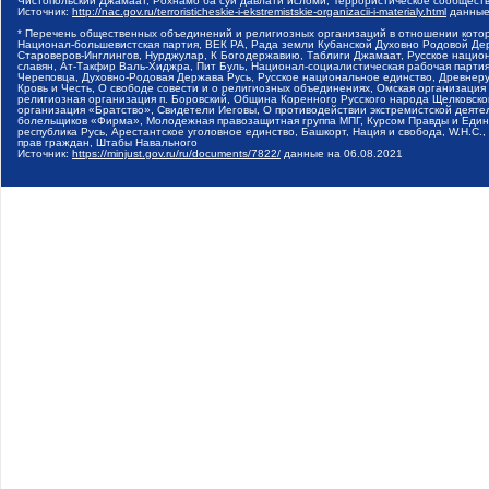
Чистопольский Джамаат, Рохнамо ба суи давлати исломи, Террористическое сообщест
Источник:
http://nac.gov.ru/terroristicheskie-i-ekstremistskie-organizacii-i-materialy.html
данные
* Перечень общественных объединений и религиозных организаций в отношении котор
Национал-большевистская партия, ВЕК РА, Рада земли Кубанской Духовно Родовой Де
Староверов-Инглингов, Нурджулар, К Богодержавию, Таблиги Джамаат, Русское наци
славян, Ат-Такфир Валь-Хиджра, Пит Буль, Национал-социалистическая рабочая парт
Череповца, Духовно-Родовая Держава Русь, Русское национальное единство, Древнер
Кровь и Честь, О свободе совести и о религиозных объединениях, Омская организаци
религиозная организация п. Боровский, Община Коренного Русского народа Щелковског
организация «Братство», Свидетели Иеговы, О противодействии экстремистской деяте
болельщиков «Фирма», Молодежная правозащитная группа МПГ, Курсом Правды и Единен
республика Русь, Арестантское уголовное единство, Башкорт, Нация и свобода, W.H.С
прав граждан, Штабы Навального
Источник:
https://minjust.gov.ru/ru/documents/7822/
данные на
06.08.2021