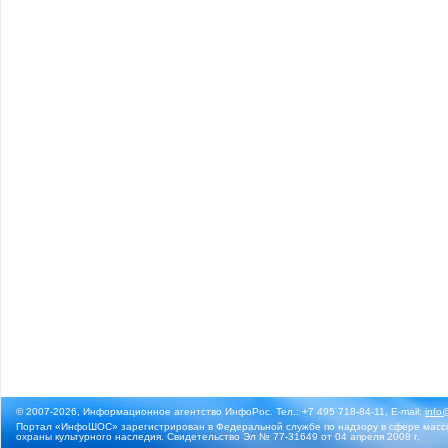
© 2007-2026, Информационное агентство ИнфоРос. Тел.: +7 495 718-84-11, E-mail:
info
Портал «ИнфоШОС» зарегистрирован в Федеральной службе по надзору в сфере массо
охраны культурного наследия. Свидетельство Эл № 77-31649 от 04 апреля 2008 г.