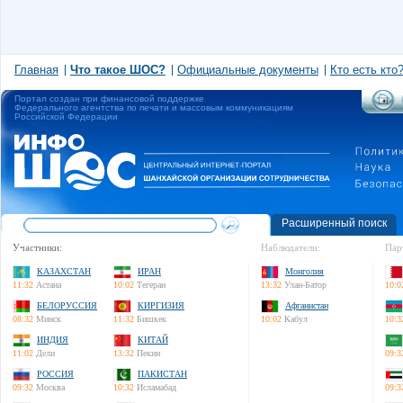
Главная
Что такое ШОС?
Официальные документы
Кто есть кто
Портал создан при финансовой поддержке
Федерального агентства по печати и массовым коммуникациям
Российской Федерации
Расширенный поиск
Участники:
Наблюдатели:
Пар
КАЗАХСТАН
ИРАН
Монголия
11:32
Астана
10:02
Тегеран
13:32
Улан-Батор
10:0
БЕЛОРУССИЯ
КИРГИЗИЯ
Афганистан
08:32
Минск
11:32
Бишкек
10:02
Кабул
10:3
ИНДИЯ
КИТАЙ
11:02
Дели
13:32
Пекин
09:3
РОССИЯ
ПАКИСТАН
09:32
Москва
10:32
Исламабад
09:3