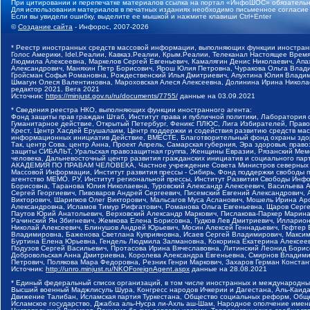
При цитировании и перепечатке материалов ссылка на портал «ИнфоШОС» обязательн
Для использования материалов в печатных изданиях необходимо письменное согласие
Если вы увидели ошибку, выделите ее мышкой и нажмите клавиши Ctrl+Enter
©
Создание сайта
- Инфорос, 2007-2026
* Реестр иностранных средств массовой информации, выполняющих функции иностранн
Голос Америки, Idel.Реалии, Кавказ.Реалии, Крым.Реалии, Телеканал Настоящее Время
Людмила Алексеевна, Маркелов Сергей Евгеньевич, Камалягин Денис Николаевич, Апах
Александрович, Маняхин Петр Борисович, Ярош Юлия Петровна, Чуракова Ольга Влади
Гройсман Софья Романовна, Рождественский Илья Дмитриевич, Апухтина Юлия Владимир
Шмагун Олеся Валентиновна, Мароховская Алеся Алексеевна, Долинина Ирина Никола
редактор 2021, Вега 2021
Источник:
https://minjust.gov.ru/ru/documents/7755/
данные на
03.09.2021
* Сведения реестра НКО, выполняющих функции иностранного агента:
Фонд защиты прав граждан Штаб, Институт права и публичной политики, Лаборатория
Гуманитарное действие, Открытый Петербург, Феникс ПЛЮС, Лига Избирателей, Правов
Крест, Центр Хасдей Ерушалаим, Центр поддержки и содействия развитию средств мас
информационных инициатив Действие, ВМЕСТЕ, Благотворительный фонд охраны здоров
Так, центр Сова, центр Анна, Проект Апрель, Самарская губерния, Эра здоровья, пр
защиты СИБАЛЬТ, Уральская правозащитная группа, Женщины Евразии, Рязанский Мемо
человека, Дальневосточный центр развития гражданских инициатив и социального пар
АКАДЕМИЯ ПО ПРАВАМ ЧЕЛОВЕКА, Частное учреждение Совета Министров северных стр
Массовой Информации, Институт развития прессы - Сибирь, Фонд поддержки свободы 
агентство МЕМО. РУ, Институт региональной прессы, Институт Развития Свободы Инф
Борисовна, Таранова Юлия Николаевна, Туровский Александр Алексеевич, Васильева 
Сергей Георгиевич, Пивоваров Андрей Сергеевич, Писемский Евгений Александрович,
Викторович, Шарипков Олег Викторович, Мальсагов Муса Асланович, Мошель Ирина Ар
Александровна, Исламов Тимур Рифгатович, Романова Ольга Евгеньевна, Щаров Серг
Паутов Юрий Анатольевич, Верховский Александр Маркович, Пислакова-Паркер Марина
Рачинский Ян Збигневич, Жемкова Елена Борисовна, Гудков Лев Дмитриевич, Иллари
Николай Алексеевич, Блинушов Андрей Юрьевич, Мосин Алексей Геннадьевич, Гефтер
Владимировна, Баженова Светлана Куприяновна, Исаев Сергей Владимирович, Максим
Буртина Елена Юрьевна, Гендель Людмила Залмановна, Кокорина Екатерина Алексеев
Подузов Сергей Васильевич, Протасова Ирина Вячеславовна, Литинский Леонид Борис
Добровольская Анна Дмитриевна, Королева Александра Евгеньевна, Смирнов Владими
Петрович, Полякова Мара Федоровна, Резник Генри Маркович, Захаров Герман Конста
Источник:
http://unro.minjust.ru/NKOForeignAgent.aspx
данные на
28.08.2021
* Единый федеральный список организаций, в том числе иностранных и международны
Высший военный Маджлисуль Шура, Конгресс народов Ичкерии и Дагестана, Аль-Каида, 
Движение Талибан, Исламская партия Туркестана, Общество социальных реформ, Общес
Исламское государство, Джабха аль-Нусра ли-Ахль аш-Шам, Народное ополчение имен