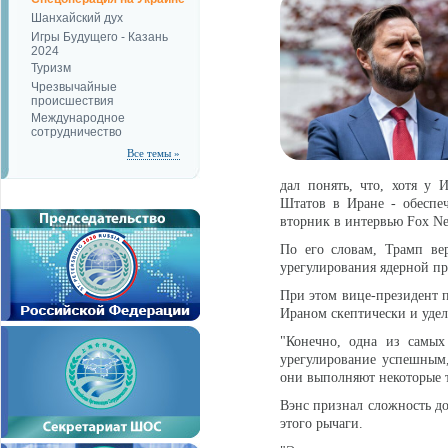
Шанхайский дух
Игры Будущего - Казань
2024
Туризм
Чрезвычайные
происшествия
Международное
сотрудничество
Все темы »
дал понять, что, хотя у 
Штатов в Иране - обеспе
вторник в интервью Fox Ne
По его словам, Трамп ве
урегулирования ядерной п
При этом вице-президент п
Ираном скептически и уде
"Конечно, одна из самых
урегулирование успешным, 
они выполняют некоторые т
Вэнс признал сложность до
этого рычаги.