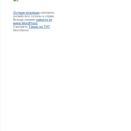
Острые козырьки
смотреть
онлайн все сезоны и серии.
Всегда свежие
новости из
мира WordPress
Смотреть
Танцы на ТНТ
бесплатно