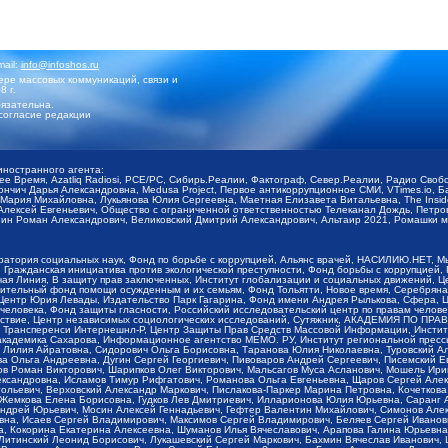
mail:
info@infoshos.ru
ре массовых коммуникаций, связи и
8 г.
язательна.
согласие редакции
иностранного агента:
щее Время, Azatliq Radiosi, PCE/PC, Сибирь.Реалии, Фактограф, Север.Реалии, Радио Св
ончич Дарья Александровна, Medusa Project, Первое антикоррупционное СМИ, VTimes.io, 
ария Михайловна, Лукьянова Юлия Сергеевна, Маетная Елизавета Витальевна, The Insid
ексей Евгеньевич, Общество с ограниченной ответственностью Телеканал Дождь, Петров 
н Роман Александрович, Великовский Дмитрий Александрович, Альтаир 2021, Ромашки мо
оратория социальных наук, Фонд по борьбе с коррупцией, Альянс врачей, НАСИЛИЮ.НЕТ, 
Гражданская инициатива против экологической преступности, Фонд борьбы с коррупцией,
чая Линия, В защиту прав заключенных, Институт глобализации и социальных движений,
тельный фонд помощи осужденным и их семьям, Фонд Тольятти, Новое время, Серебряная т
Центр Юрия Левады, Издательство Парк Гагарина, Фонд имени Андрея Рылькова, Сфера, 
еловека, Фонд защиты гласности, Российский исследовательский центр по правам челове
йствие, Центр независимых социологических исследований, Сутяжник, АКАДЕМИЯ ПО ПР
р Трансперенси Интернешнл-Р, Центр Защиты Прав Средств Массовой Информации, Институ
 академика Сахарова, Информационное агентство МЕМО. РУ, Институт региональной пресс
Лилия Айратовна, Сидорович Ольга Борисовна, Таранова Юлия Николаевна, Туровский Ал
а Ольга Андреевна, Дугин Сергей Георгиевич, Пивоваров Андрей Сергеевич, Писемский Е
в Роман Викторович, Шарипков Олег Викторович, Мальсагов Муса Асланович, Мошель Ири
ександровна, Исламов Тимур Рифгатович, Романова Ольга Евгеньевна, Щаров Сергей Але
льевич, Верховский Александр Маркович, Пислакова-Паркер Марина Петровна, Кочеткова
, Жемкова Елена Борисовна, Гудков Лев Дмитриевич, Илларионова Юлия Юрьевна, Саранг
Андрей Юрьевич, Мосин Алексей Геннадьевич, Гефтер Валентин Михайлович, Симонов Але
а, Исаев Сергей Владимирович, Максимов Сергей Владимирович, Беляев Сергей Иванович
 Кокорина Екатерина Алексеевна, Шуманов Илья Вячеславович, Арапова Галина Юрьевна
Литинский Леонид Борисович, Лукашевский Сергей Маркович, Бахмин Вячеслав Иванович,