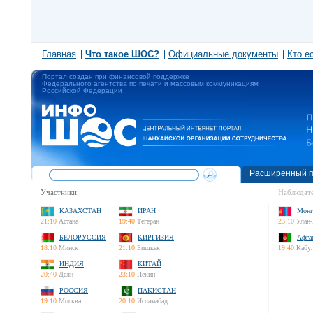
Главная
Что такое ШОС?
Официальные документы
Кто е
Портал создан при финансовой поддержке
Федерального агентства по печати и массовым коммуникациям
Российской Федерации
Расширенный п
Участники:
Наблюдате
КАЗАХСТАН
ИРАН
Монг
21:10
Астана
19:40
Тегеран
23:10
Улан-
БЕЛОРУССИЯ
КИРГИЗИЯ
Афга
18:10
Минск
21:10
Бишкек
19:40
Кабу
ИНДИЯ
КИТАЙ
20:40
Дели
23:10
Пекин
РОССИЯ
ПАКИСТАН
19:10
Москва
20:10
Исламабад