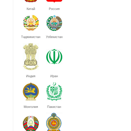
Китай
Россия
Таджикистан
Узбекистан
Индия
Иран
Монголия
Пакистан