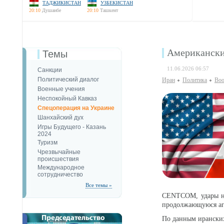
ТАДЖИКИСТАН
УЗБЕКИСТАН
20:10
Душанбе
20:10
Ташкент
Американски
Темы
11.06.2026 06:57
Санкции
Политический диалог
Иран
Политика
Воо
Военные учения
Неспокойный Кавказ
Спецоперация на Украине
Шанхайский дух
Игры Будущего - Казань
2024
Туризм
Чрезвычайные
происшествия
Международное
сотрудничество
Все темы »
CENTCOM, удары на
продолжающуюся аг
По данным иранск