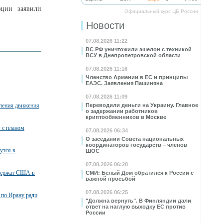
ции заявили
Официальный курс ЦБ России
Новости
07.08.2026 11:22
ВС РФ уничтожили эшелон с техникой
ВСУ в Днепропетровской области
07.08.2026 11:16
Членство Армении в ЕС и принципы
ЕАЭС. Заявления Пашиняна
07.08.2026 11:09
вления движения
Переводили деньги на Украину. Главное
о задержании работников
криптообменников в Москве
я с планом
07.08.2026 06:34
О заседании Совета национальных
координаторов государств – членов
утся в
ШОС
07.08.2026 06:28
ддержат США в
СМИ: Белый Дом обратился к России с
важной просьбой
07.08.2026 06:25
 по Ирану ради
"Должна вернуть". В Финляндии дали
ответ на наглую выходку ЕС против
России