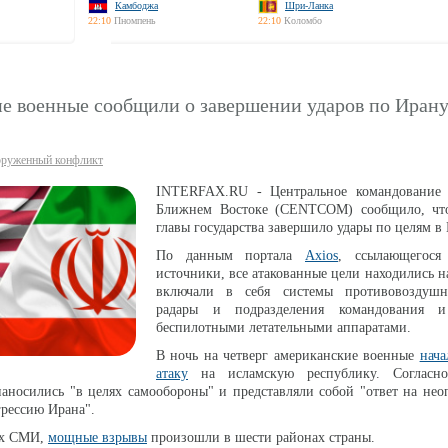
Камбоджа
Шри-Ланка
22:10
Пномпень
22:10
Коломбо
е военные сообщили о завершении ударов по Иран
руженный конфликт
INTERFAX.RU - Центральное командовани
Ближнем Востоке (CENTCOM) сообщило, чт
главы государства завершило удары по целям в
По данным портала
Axios
, ссылающегося
источники, все атакованные цели находились н
включали в себя системы противовоздушн
радары и подразделения командования и
беспилотными летательными аппаратами.
В ночь на четверг американские военные
нача
атаку
на исламскую республику. Согласн
носились "в целях самообороны" и представляли собой "ответ на нео
рессию Ирана".
их СМИ,
мощные взрывы
произошли в шести районах страны.