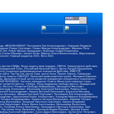
обода, MEDIUM-ORIENT, Пономарев Лев Александрович, Савицкая Людмила
Баданин Роман Сергеевич, Гликин Максим Александрович, Маняхин Петр
er SIA, Рубин Михаил Аркадьевич, Гройсман Софья Романовна,
Степан Юрьевич, Istories fonds, Шмагун Олеся Валентиновна, Мароховская
нолит, Главный редактор 2021, Вега 2021
Мы против СПИДа, Фонд защиты прав граждан, СВЕЧА, Гуманитарное действие,
 Гражданский Союз, Российский Красный Крест, Центр Хасдей Ерушалаим,
 Центр социально-информационных инициатив Действие, ВМЕСТЕ,
айга, Так-Так-Так, центр Сова, центр Анна, Проект Апрель, Самарская
Центр защиты СИБАЛЬТ, Уральская правозащитная группа, Женщины Евразии,
ка, Дальневосточный центр развития гражданских инициатив и социального
АВАМ ЧЕЛОВЕКА, Частное учреждение Совета Министров северных стран,
т развития прессы - Сибирь, Фонд поддержки свободы прессы, Гражданский
ы, Институт Развития Свободы Информации, Экозащита!-Женсовет,
ександр Алексеевич, Васильева Анастасия Евгеньевна, Ривина Анна
вгений Александрович, Аверин Виталий Евгеньевич, Барахоев Магомед
на Ароновна, Шведов Григорий Сергеевич, Пономарев Лев Александрович,
ксадрович, Цирульников Борис Альбертович, Халидова Марина Владимировна,
 Татьяна Владимировна, Чуркина Наталья Валерьевна, Акимова Татьяна
 Анна Васильевна, Захарова Светлана Сергеевна, Аверин Владимир
ксей Кириллович, Флиге Ирина Анатольевна, Мельникова Валентина
, Голубева Елена Николаевна, Ганнушкина Светлана Алексеевна, Закс
, Пастухова Анна Яковлевна, Прохоров Вадим Юрьевич, Шахова Елена
 Шабад Анатолий Ефимович, Сухих Дарья Николаевна, Орлов Олег Петрович,