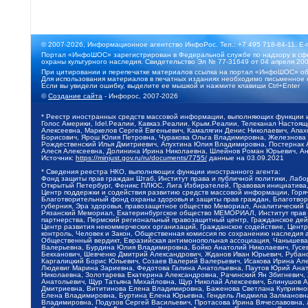
© 2007-2026, Информационное агентство ИнфоРос. Тел.: +7 495 718-84-11, E-
Портал «ИнфоШОС» зарегистрирован в Федеральной службе по надзору в сфе
охраны культурного наследия. Свидетельство Эл № 77-31649 от 04 апреля 200
При цитировании и перепечатке материалов ссылка на портал «ИнфоШОС» об
Для использования материалов в печатных изданиях необходимо письменное 
Если вы увидели ошибку, выделите ее мышкой и нажмите клавиши Ctrl+Enter
©
Создание сайта
- Инфорос, 2007-2026
* Реестр иностранных средств массовой информации, выполняющих функции 
Голос Америки, Idel.Реалии, Кавказ.Реалии, Крым.Реалии, Телеканал Настоя
Алексеевна, Маркелов Сергей Евгеньевич, Камалягин Денис Николаевич, Апах
Борисович, Ярош Юлия Петровна, Чуракова Ольга Владимировна, Железнова М
Рождественский Илья Дмитриевич, Апухтина Юлия Владимировна, Постернак Ал
Алеся Алексеевна, Долинина Ирина Николаевна, Шлейнов Роман Юрьевич, Ани
Источник:
https://minjust.gov.ru/ru/documents/7755/
данные на
03.09.2021
* Сведения реестра НКО, выполняющих функции иностранного агента:
Фонд защиты прав граждан Штаб, Институт права и публичной политики, Лаб
Открытый Петербург, Феникс ПЛЮС, Лига Избирателей, Правовая инициатива, 
Центр поддержки и содействия развитию средств массовой информации, Горя
Благотворительный фонд охраны здоровья и защиты прав граждан, Благотвори
губерния, Эра здоровья, правозащитное общество Мемориал, Аналитический 
Рязанский Мемориал, Екатеринбургское общество МЕМОРИАЛ, Институт прав ч
партнерства, Пермский региональный правозащитный центр, Гражданское де
Центр развития некоммерческих организаций, Гражданское содействие, Цент
контроль, Человек и Закон, Общественная комиссия по сохранению наследия
Общественный вердикт, Евразийская антимонопольная ассоциация, Чанышева 
Валерьевна, Бурдина Юлия Владимировна, Бойко Анатолий Николаевич, Гусев
Бекханович, Шевченко Дмитрий Александрович, Жданов Иван Юрьевич, Рубано
Каргалицкий Борис Юльевич, Созаев Валерий Валерьевич, Исакова Ирина Ал
Людевиг Марина Зариевна, Федотова Галина Анатольевна, Паутов Юрий Анато
Николаевна, Золотарева Екатерина Александровна, Рачинский Ян Збигневич
Анатольевич, Щур Татьяна Михайловна, Щур Николай Алексеевич, Блинушов 
Дмитриевна, Вититинова Елена Владимировна, Баженова Светлана Куприяновн
Елена Владимировна, Буртина Елена Юрьевна, Гендель Людмила Залмановна,
Владимировна, Подузов Сергей Васильевич, Протасова Ирина Вячеславовна, 