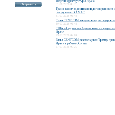
энергоинфраструктуры Ирана
01.08.2026 09:26
Трамп заявил о достижении договоренности 
разоружении ХАМАС
31.07.2026 06:46
Силы CENTCOM завершили серию ударов п
30.07.2026 06:46
США и Саудовская Аравия нанесли удары по
Ираке
29.07.2026 07:04
Глава CENTCOM рекомендовал Трампу прекр
Ирану в районе Ормуза
27.07.2026 07:29