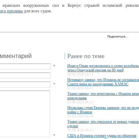
 иранских вооруженных сил и Корпус стражей исламской револю
ого пролива
для всех судов.
Поделиться…
омментарий
Ранее по теме
Иран и Оман договорились о схеме возобно
*
через Ормузский пролив на 60 дней
06.08.2026 16:13
Нетаньяху заявил, что Израиль не соглашалс
*
Совета мира по разоружению ХАМАС
05.08.2026 06:11
Трамп заявил, что переговоры с Ираном начн
понедельник
03.08.2026 06:11
Несколько стран Европы заявили, что не по
войне с Ираном
03.08.2026 06:06
Трамп заявил, что отказался от новых ударов
сделки
02.08.2026 06:41
*
США и Израиль готовят удары по объектам