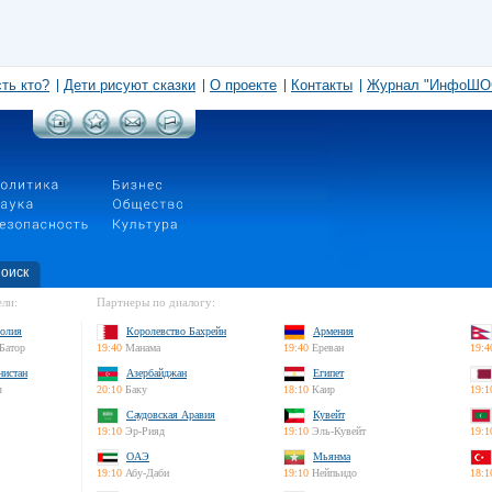
сть кто?
Дети рисуют сказки
О проекте
Контакты
Журнал "ИнфоШО
оиск
ли:
Партнеры по диалогу:
олия
Королевство Бахрейн
Армения
Батор
19:40
Манама
19:40
Ереван
19:4
нистан
Азербайджан
Египет
л
20:10
Баку
18:10
Каир
19:1
Саудовская Аравия
Кувейт
19:10
Эр-Рияд
19:10
Эль-Кувейт
19:1
ОАЭ
Мьянма
19:10
Абу-Даби
19:10
Нейпьидо
18:1