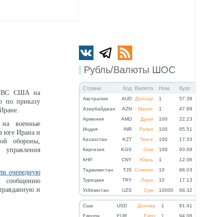
у
Рубль/Валюты ШОС
Страна
Код
Валюта
Ном.
Курс
е ВС США на
Австралия
AUD
Доллар
1
57.38
о по приказу
Азербайджан
AZN
Манат
1
47.89
 Иране.
Армения
AMD
Драм
100
22.23
 на военные
Индия
INR
Рупия
100
85.51
а юге Ирана и
Казахстан
KZT
Тенге
100
17.33
ой обороны,
 управления
Киргизия
KGS
Сом
100
93.09
КНР
CNY
Юань
1
12.06
Таджикистан
TJS
Сомони
10
88.03
ли очередную
о сообщению
Турецкая
TRY
Лира
10
17.13
правданную и
Узбекистан
UZS
Сум
10000
68.32
Cша
USD
Доллар
1
81.41
Eвропа
EUR
Евро
1
94.06