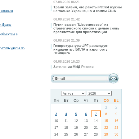
07.08.2026 06:21
Трамп заявил, что ракеты Patriot нужны
о полном
не только Украине, но и самим США
06.08.2026 21:42
о Ирану
Путин вывел "Шереметьево" из
стратегического списка с целью снять
препятствие для приватизации
 объектам в
06.08.2026 21:39
Генпрокуратура ФРГ расследует
атить удары по
инцидента с БПЛА в аэропорту
Лейпцига
06.08.2026 16:23
Заявления МИД России
Пн
Вт
Ср
Чт
Пт
Сб
Вс
1
2
3
4
5
6
7
8
9
10
11
12
13
14
15
16
17
18
19
20
21
22
23
24
25
26
27
28
29
30