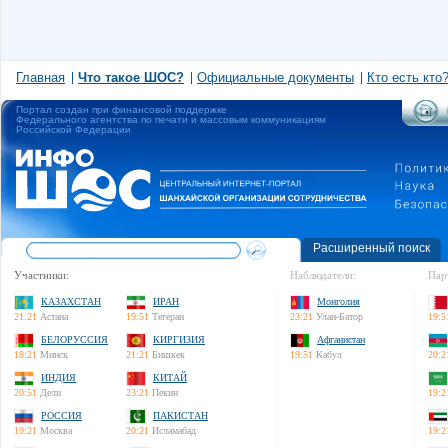
Главная
Что такое ШОС?
Официальные документы
Кто есть кто
Портал создан при финансовой поддержке
Федерального агентства по печати и массовым коммуникациям
Российской Федерации
Расширенный поиск
Участники:
Наблюдатели:
Пар
КАЗАХСТАН
ИРАН
Монголия
21:21
Астана
19:51
Тегеран
23:21
Улан-Батор
19:5
БЕЛОРУССИЯ
КИРГИЗИЯ
Афганистан
18:21
Минск
21:21
Бишкек
19:51
Кабул
20:2
ИНДИЯ
КИТАЙ
20:51
Дели
23:21
Пекин
19:2
РОССИЯ
ПАКИСТАН
19:21
Москва
20:21
Исламабад
19:2