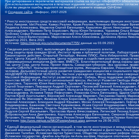
При цитировании и перепечатке материалов ссылка на портал «ИнфоШОС» обязательн
Для использования материалов в печатных изданиях необходимо письменное согласие
Если вы увидели ошибку, выделите ее мышкой и нажмите клавиши Ctrl+Enter
©
Создание сайта
- Инфорос, 2007-2026
* Реестр иностранных средств массовой информации, выполняющих функции иностранн
Голос Америки, Idel.Реалии, Кавказ.Реалии, Крым.Реалии, Телеканал Настоящее Время
Людмила Алексеевна, Маркелов Сергей Евгеньевич, Камалягин Денис Николаевич, Апах
Александрович, Маняхин Петр Борисович, Ярош Юлия Петровна, Чуракова Ольга Влади
Гройсман Софья Романовна, Рождественский Илья Дмитриевич, Апухтина Юлия Владимир
Шмагун Олеся Валентиновна, Мароховская Алеся Алексеевна, Долинина Ирина Никола
редактор 2021, Вега 2021
Источник:
https://minjust.gov.ru/ru/documents/7755/
данные на
03.09.2021
* Сведения реестра НКО, выполняющих функции иностранного агента:
Фонд защиты прав граждан Штаб, Институт права и публичной политики, Лаборатория
Гуманитарное действие, Открытый Петербург, Феникс ПЛЮС, Лига Избирателей, Правов
Крест, Центр Хасдей Ерушалаим, Центр поддержки и содействия развитию средств мас
информационных инициатив Действие, ВМЕСТЕ, Благотворительный фонд охраны здоров
Так, центр Сова, центр Анна, Проект Апрель, Самарская губерния, Эра здоровья, пр
защиты СИБАЛЬТ, Уральская правозащитная группа, Женщины Евразии, Рязанский Мемо
человека, Дальневосточный центр развития гражданских инициатив и социального пар
АКАДЕМИЯ ПО ПРАВАМ ЧЕЛОВЕКА, Частное учреждение Совета Министров северных стр
Массовой Информации, Институт развития прессы - Сибирь, Фонд поддержки свободы 
агентство МЕМО. РУ, Институт региональной прессы, Институт Развития Свободы Инф
Борисовна, Таранова Юлия Николаевна, Туровский Александр Алексеевич, Васильева 
Сергей Георгиевич, Пивоваров Андрей Сергеевич, Писемский Евгений Александрович,
Викторович, Шарипков Олег Викторович, Мальсагов Муса Асланович, Мошель Ирина Ар
Александровна, Исламов Тимур Рифгатович, Романова Ольга Евгеньевна, Щаров Серг
Паутов Юрий Анатольевич, Верховский Александр Маркович, Пислакова-Паркер Марина
Рачинский Ян Збигневич, Жемкова Елена Борисовна, Гудков Лев Дмитриевич, Иллари
Николай Алексеевич, Блинушов Андрей Юрьевич, Мосин Алексей Геннадьевич, Гефтер
Владимировна, Баженова Светлана Куприяновна, Исаев Сергей Владимирович, Максим
Буртина Елена Юрьевна, Гендель Людмила Залмановна, Кокорина Екатерина Алексеев
Подузов Сергей Васильевич, Протасова Ирина Вячеславовна, Литинский Леонид Борис
Добровольская Анна Дмитриевна, Королева Александра Евгеньевна, Смирнов Владими
Петрович, Полякова Мара Федоровна, Резник Генри Маркович, Захаров Герман Конста
Источник:
http://unro.minjust.ru/NKOForeignAgent.aspx
данные на
28.08.2021
* Единый федеральный список организаций, в том числе иностранных и международны
Высший военный Маджлисуль Шура, Конгресс народов Ичкерии и Дагестана, Аль-Каида, 
Движение Талибан, Исламская партия Туркестана, Общество социальных реформ, Общес
Исламское государство, Джабха аль-Нусра ли-Ахль аш-Шам, Народное ополчение имен