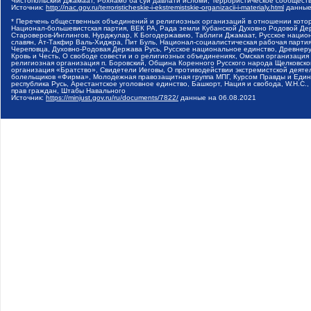
Чистопольский Джамаат, Рохнамо ба суи давлати исломи, Террористическое сообщест
Источник:
http://nac.gov.ru/terroristicheskie-i-ekstremistskie-organizacii-i-materialy.html
данные
* Перечень общественных объединений и религиозных организаций в отношении котор
Национал-большевистская партия, ВЕК РА, Рада земли Кубанской Духовно Родовой Де
Староверов-Инглингов, Нурджулар, К Богодержавию, Таблиги Джамаат, Русское наци
славян, Ат-Такфир Валь-Хиджра, Пит Буль, Национал-социалистическая рабочая парт
Череповца, Духовно-Родовая Держава Русь, Русское национальное единство, Древнер
Кровь и Честь, О свободе совести и о религиозных объединениях, Омская организаци
религиозная организация п. Боровский, Община Коренного Русского народа Щелковског
организация «Братство», Свидетели Иеговы, О противодействии экстремистской деяте
болельщиков «Фирма», Молодежная правозащитная группа МПГ, Курсом Правды и Единен
республика Русь, Арестантское уголовное единство, Башкорт, Нация и свобода, W.H.С
прав граждан, Штабы Навального
Источник:
https://minjust.gov.ru/ru/documents/7822/
данные на
06.08.2021