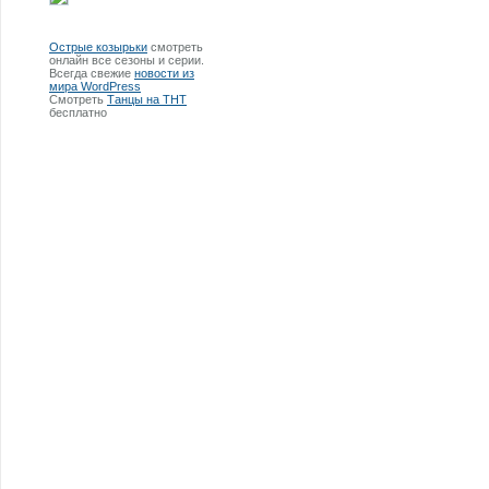
Острые козырьки
смотреть
онлайн все сезоны и серии.
Всегда свежие
новости из
мира WordPress
Смотреть
Танцы на ТНТ
бесплатно