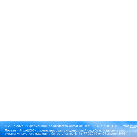
© 2007-2026, Информационное агентство ИнфоРос. Тел.: +7 495 718-84-11, E-mail:
info
Портал «ИнфоШОС» зарегистрирован в Федеральной службе по надзору в сфере массо
охраны культурного наследия. Свидетельство Эл № 77-31649 от 04 апреля 2008 г.