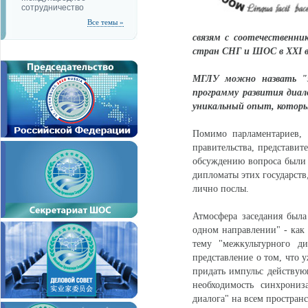
сотрудничество
Все темы »
связям с соотечественни
стран СНГ и ШОС в ХХI в
МГЛУ можно назвать "э
программу развития диал
уникальный опыт, который
Помимо парламентариев, 
правительства, представит
обсуждению вопроса были
дипломаты этих государств
лично послы.
Атмосфера заседания была
одном направлении" - как 
тему "межкультурного д
представление о том, что 
придать импульс действую
необходимость синхрониз
диалога" на всем простра