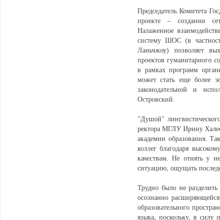
Председатель Комитета Го
проекте – создании сет
Налаженное взаимодействи
систему ШОС (в частнос
Ланьчжоу) позволяет вы
проектов гуманитарного с
в рамках программ орган
может стать еще более э
законодательной и испо
Островский.
"Душой" лингвистическог
ректора МГЛУ Ирину Халеев
академии образования. Та
коллег благодаря высоком
качествам. Не отнять у н
ситуацию, ощущать последо
Трудно было не разделить
осознанно расширяющейся 
образовательного простран
языка, поскольку, в силу