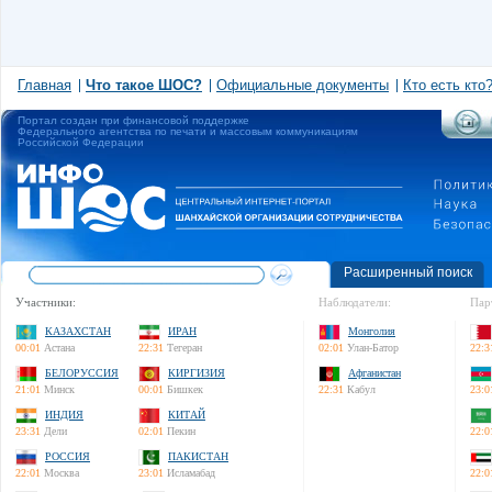
Главная
Что такое ШОС?
Официальные документы
Кто есть кто
Портал создан при финансовой поддержке
Федерального агентства по печати и массовым коммуникациям
Российской Федерации
Расширенный поиск
Участники:
Наблюдатели:
Пар
КАЗАХСТАН
ИРАН
Монголия
00:01
Астана
22:31
Тегеран
02:01
Улан-Батор
22:3
БЕЛОРУССИЯ
КИРГИЗИЯ
Афганистан
21:01
Минск
00:01
Бишкек
22:31
Кабул
23:0
ИНДИЯ
КИТАЙ
23:31
Дели
02:01
Пекин
22:0
РОССИЯ
ПАКИСТАН
22:01
Москва
23:01
Исламабад
22:0