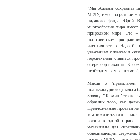
"Мы обязаны сохранить мн
МГЛУ, имеет огромное мир
научного фонда Юрий Во
многообразия мира имеет т
природном мире. Это – 
постсоветском пространст
идентичностью. Надо быт
уважением к языкам и куль
перспективы ставится пр
сфере образования. К со
необходимых механизмов",
Мысль о "правильной 
поликультурного диалога б
Золяну. "Термин "стратег
образчик того, как долж
Предложенные проекты не 
тем политическим "силовы
жизни в одной стране – 
механизмы для скреплени
объединяющий стержень. 
пример МГЛУ – показателе