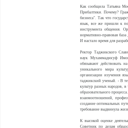
Как сообщила Татьяна Мос
Прибалтики. Почему? Гражд
бизнеса". Так что государ
язык, все же пришли к по
инструмента общения. Ор
нормативно-правовая база
И настало время для разра
Ректор Таджикского Слав
наук Мухаммадюсуф Имом
обязывают действовать н
уникального мира культ
организации изучения язы
таджикский ученый. - В те
культур разных народов, 
образовательного процесса
взаимоотношений, профес
создание оптимальных пут
требование выдвинула жиз
К высокой оценке деятел
Советник по делам образ