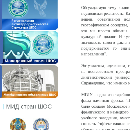
Обсуждаемую тему выдвину
неумолимая реальность. К
вещей, объективной во
географическом соседстве,
что мы просто обязаны 
культурный диалог. И ту
значимость самого факта 
подчеркивается то знач
направлении".
Энтузиастом, идеологом, 
на постсоветском простр
лингвистический универ
Справедливо, что именно э
МГЛУ - одна из старейших
фасад памятная фреска: "
МИД стран ШОС
было создано Московское 
французского и немецкого
учебного заведения, вмес
снижать "эффект вавилонск
обучать граждан иноземным