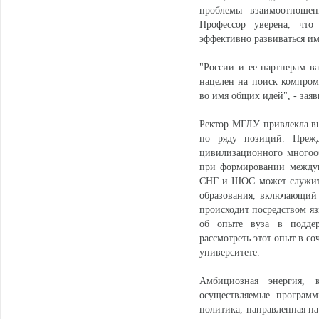
проблемы взаимоотношен
Профессор уверена, что
эффективно развиваться им
"России и ее партнерам 
нацелен на поиск компроми
во имя общих идей", - зая
Ректор МГЛУ привлекла в
по ряду позиций. Прежд
цивилизационного многоо
при формировании междун
СНГ и ШОС может служить 
образования, включающий 
происходит посредством яз
об опыте вуза в поддер
рассмотреть этот опыт в с
университете.
Амбициозная энергия, 
осуществляемые программ
политика, направленная н