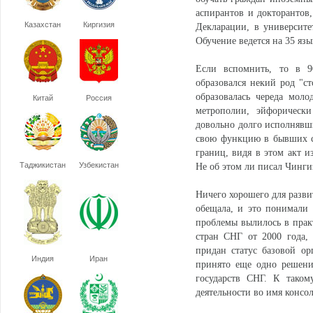
аспирантов и докторантов
Казахстан
Киргизия
Декларации, в университе
Обучение ведется на 35 яз
Если вспомнить, то в 9
образовался некий род "ст
образовалась череда мол
Китай
Россия
метрополии, эйфорическ
довольно долго исполнявши
свою функцию в бывших со
границ, видя в этом акт и
Таджикистан
Узбекистан
Не об этом ли писал Чинг
Ничего хорошего для разви
обещала, и это понимали
проблемы вылилось в прак
стран СНГ от 2000 года,
придан статус базовой ор
Индия
Иран
принято еще одно решени
государств СНГ. К таком
деятельности во имя консо