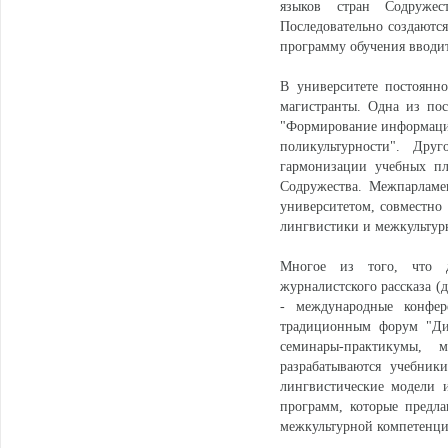
языков стран Содружес
Последовательно создаются
программу обучения вводит
В университете постоянн
магистранты. Одна из по
"Формирование информацио
поликультурности". Др
гармонизации учебных пл
Содружества. Межпарламе
университетом, совместно 
лингвистики и межкультур
Многое из того, что д
журналистского рассказа (
- международные конфер
традиционным форум "Диа
семинары-практикумы,
разрабатываются учебник
лингвистические модели и
программ, которые предл
межкультурной компетенци