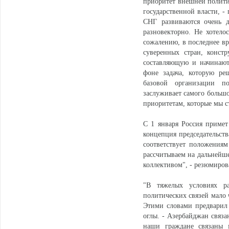
приоритет внешней политик
государственной власти, -
СНГ развиваются очень д
разновекторно. Не хотело
сожалению, в последнее вр
суверенных стран, конст
составляющую и начинают
фоне задача, которую ре
базовой организации по
заслуживает самого большо
приоритетам, которые мы с
С 1 января Россия примет
концепция председательств
соответствует положениям
рассчитываем на дальнейше
коллективом", - резюмиров
"В тяжелых условиях р
политических связей мало 
Этими словами предварил
оглы. - Азербайджан связа
наши граждане связаны 