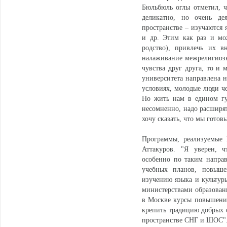
Бюльбюль оглы отметил, ч
деликатно, но очень дея
пространстве – изучаются 
и др. Этим как раз и мо
родство), привлечь их в
налаживание межрелигиозно
чувства друг друга, то и 
университета направлена н
условиях, молодые люди че
Но жить нам в едином гу
несомненно, надо расширят
хочу сказать, что мы готов
Программы, реализуемые 
Аттакуров. "Я уверен, ч
особенно по таким напра
учебных планов, повыше
изучению языка и культуры
министерствами образовани
в Москве курсы повышения
крепить традицию добрых 
пространстве СНГ и ШОС"