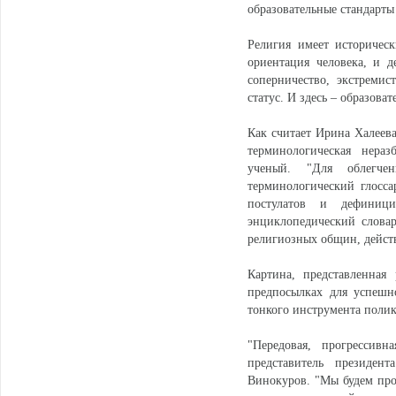
образовательные стандарты 
Религия имеет историчес
ориентация человека, и д
соперничество, экстремис
статус. И здесь – образова
Как считает Ирина Халеева
терминологическая нераз
ученый. "Для облегче
терминологический глосса
постулатов и дефиниц
энциклопедический словар
религиозных общин, дейст
Картина, представленная
предпосылках для успешн
тонкого инструмента поли
"Передовая, прогрессивн
представитель президе
Винокуров. "Мы будем про