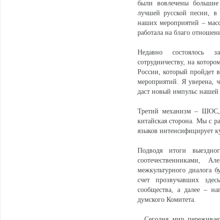
были вовлечены большие
лучшей русской песни, в
наших мероприятий – массо
работала на благо отношен
Недавно состоялось за
сотрудничеству, на которо
России, который пройдет в
мероприятий. Я уверена, ч
даст новый импульс нашей
Третий механизм – ШОС, 
китайская сторона. Мы с р
языков интенсифицирует к
Подводя итоги выездно
соотечественниками, А
межкультурного диалога 
счет прозвучавших здес
сообщества, а далее – на
думского Комитета.
…Сегодня мир переживает