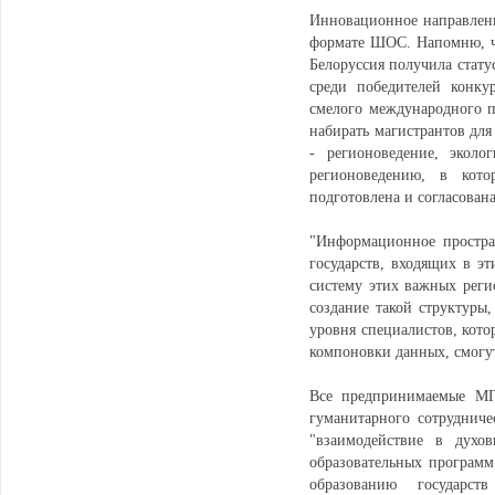
Инновационное направление
формате ШОС. Напомню, ч
Белоруссия получила стату
среди победителей конку
смелого международного п
набирать магистрантов дл
- регионоведение, эколо
регионоведению, в кот
подготовлена и согласован
"Информационное простра
государств, входящих в э
систему этих важных регио
создание такой структуры
уровня специалистов, кото
компоновки данных, смогут
Все предпринимаемые МГ
гуманитарного сотруднич
"взаимодействие в духо
образовательных програм
образованию государст