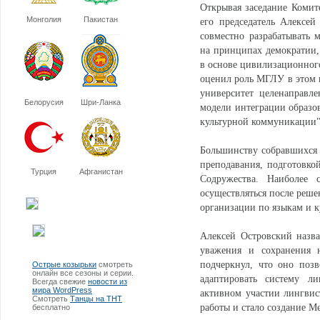
Открывая заседание Комит
Монголия
Пакистан
его председатель Алексей
совместно разрабатывать
на принципах демократии, 
в основе цивилизационного
оценил роль МГЛУ в этом п
университет целенаправл
Белорусия
Шри-Ланка
модели интеграции образов
культурной коммуникации"
Большинству собравшихся 
преподавания, подготовко
Турция
Афганистан
Содружества. Наиболее 
осуществляться после реше
организации по языкам и к
Алексей Островский назв
уважения и сохранения 
подчеркнул, что оно позв
Острые козырьки
смотреть
онлайн все сезоны и серии.
адаптировать систему ли
Всегда свежие
новости из
мира WordPress
активном участии лингвис
Смотреть
Танцы на ТНТ
работы и стало создание М
бесплатно