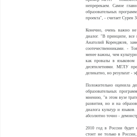
непререкаем. Самое главн
образовательных программ
проекта", - считает Сурен З
Конечно, очень важно не
диалог. "В принципе, все 
Анатолий Корендясев, зам
соотечественниками. - То
менее важны, чем культурн
как провалы в языковом 
десятилетиями. МГЛУ пре
деликатно, но результат - 
Положительно оценила дея
образовательных програм
мнению, "в этом вузе трат
развития, но и на образо
диалога культур и языков.
абсолютно точно - демонстр
2010 год в России будет
стоит не только в Росси