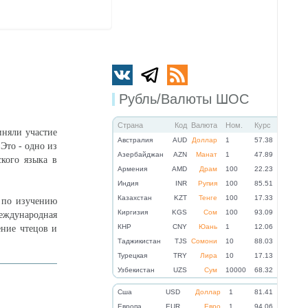
Рубль/Валюты ШОС
Страна
Код
Валюта
Ном.
Курс
иняли участие
Австралия
AUD
Доллар
1
57.38
Это - одно из
Азербайджан
AZN
Манат
1
47.89
ского языка в
Армения
AMD
Драм
100
22.23
Индия
INR
Рупия
100
85.51
Казахстан
KZT
Тенге
100
17.33
 по изучению
Киргизия
KGS
Сом
100
93.09
еждународная
КНР
CNY
Юань
1
12.06
ение чтецов и
Таджикистан
TJS
Сомони
10
88.03
Турецкая
TRY
Лира
10
17.13
Узбекистан
UZS
Сум
10000
68.32
Cша
USD
Доллар
1
81.41
Eвропа
EUR
Евро
1
94.06