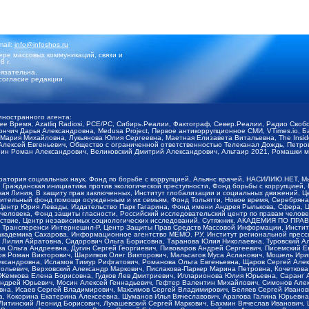
mail:
info@infoshos.ru
ре массовых коммуникаций, связи и
8 г.
язательна.
согласие редакции
иностранного агента:
щее Время, Azatliq Radiosi, PCE/PC, Сибирь.Реалии, Фактограф, Север.Реалии, Радио Св
ончич Дарья Александровна, Medusa Project, Первое антикоррупционное СМИ, VTimes.io, 
ария Михайловна, Лукьянова Юлия Сергеевна, Маетная Елизавета Витальевна, The Insid
ексей Евгеньевич, Общество с ограниченной ответственностью Телеканал Дождь, Петров 
н Роман Александрович, Великовский Дмитрий Александрович, Альтаир 2021, Ромашки мо
оратория социальных наук, Фонд по борьбе с коррупцией, Альянс врачей, НАСИЛИЮ.НЕТ, 
Гражданская инициатива против экологической преступности, Фонд борьбы с коррупцией,
чая Линия, В защиту прав заключенных, Институт глобализации и социальных движений,
тельный фонд помощи осужденным и их семьям, Фонд Тольятти, Новое время, Серебряная т
Центр Юрия Левады, Издательство Парк Гагарина, Фонд имени Андрея Рылькова, Сфера, 
еловека, Фонд защиты гласности, Российский исследовательский центр по правам челове
йствие, Центр независимых социологических исследований, Сутяжник, АКАДЕМИЯ ПО ПР
р Трансперенси Интернешнл-Р, Центр Защиты Прав Средств Массовой Информации, Институ
 академика Сахарова, Информационное агентство МЕМО. РУ, Институт региональной пресс
Лилия Айратовна, Сидорович Ольга Борисовна, Таранова Юлия Николаевна, Туровский Ал
а Ольга Андреевна, Дугин Сергей Георгиевич, Пивоваров Андрей Сергеевич, Писемский Е
в Роман Викторович, Шарипков Олег Викторович, Мальсагов Муса Асланович, Мошель Ири
ександровна, Исламов Тимур Рифгатович, Романова Ольга Евгеньевна, Щаров Сергей Але
льевич, Верховский Александр Маркович, Пислакова-Паркер Марина Петровна, Кочеткова
, Жемкова Елена Борисовна, Гудков Лев Дмитриевич, Илларионова Юлия Юрьевна, Саранг
Андрей Юрьевич, Мосин Алексей Геннадьевич, Гефтер Валентин Михайлович, Симонов Але
а, Исаев Сергей Владимирович, Максимов Сергей Владимирович, Беляев Сергей Иванович
 Кокорина Екатерина Алексеевна, Шуманов Илья Вячеславович, Арапова Галина Юрьевна
Литинский Леонид Борисович, Лукашевский Сергей Маркович, Бахмин Вячеслав Иванович,