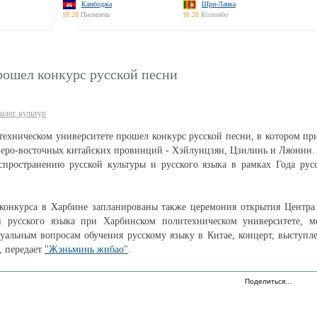
Камбоджа
Шри-Ланка
16:28
Пномпень
16:28
Коломбо
рошел конкурс русской песни
алог культур
ехническом университете прошел конкурс русской песни, в котором пр
еверо-восточных китайских провинций - Хэйлунцзян, Цзилинь и Ляонин. 
спространению русской культуры и русского языка в рамках Года рус
конкурса в Харбине запланированы также церемония открытия Центра
и русского языка при Харбинском политехническом университете, м
уальным вопросам обучения русскому языку в Китае, концерт, выступл
, передает
"Жэньминь жибао"
.
Поделиться…