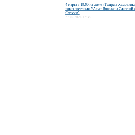
4 марта в 19.00 на сцене «Театра в Хамовник
показ спектакля YAteatr Ярославы Славской 
Спокэна"
27.02.2026 12:35