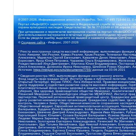
© 2007-2026, Информационное агентство ИнфоРос. Тел.: +7 495 718-84-11, E-
Портал «ИнфоШОС» зарегистрирован в Федеральной службе по надзору в сфе
охраны культурного наследия. Свидетельство Эл № 77-31649 от 04 апреля 200
При цитировании и перепечатке материалов ссылка на портал «ИнфоШОС» об
Для использования материалов в печатных изданиях необходимо письменное 
Если вы увидели ошибку, выделите ее мышкой и нажмите клавиши Ctrl+Enter
©
Создание сайта
- Инфорос, 2007-2026
* Реестр иностранных средств массовой информации, выполняющих функции 
Голос Америки, Idel.Реалии, Кавказ.Реалии, Крым.Реалии, Телеканал Настоя
Алексеевна, Маркелов Сергей Евгеньевич, Камалягин Денис Николаевич, Апах
Борисович, Ярош Юлия Петровна, Чуракова Ольга Владимировна, Железнова М
Рождественский Илья Дмитриевич, Апухтина Юлия Владимировна, Постернак Ал
Алеся Алексеевна, Долинина Ирина Николаевна, Шлейнов Роман Юрьевич, Ани
Источник:
https://minjust.gov.ru/ru/documents/7755/
данные на
03.09.2021
* Сведения реестра НКО, выполняющих функции иностранного агента:
Фонд защиты прав граждан Штаб, Институт права и публичной политики, Лаб
Открытый Петербург, Феникс ПЛЮС, Лига Избирателей, Правовая инициатива, 
Центр поддержки и содействия развитию средств массовой информации, Горя
Благотворительный фонд охраны здоровья и защиты прав граждан, Благотвори
губерния, Эра здоровья, правозащитное общество Мемориал, Аналитический 
Рязанский Мемориал, Екатеринбургское общество МЕМОРИАЛ, Институт прав ч
партнерства, Пермский региональный правозащитный центр, Гражданское де
Центр развития некоммерческих организаций, Гражданское содействие, Цент
контроль, Человек и Закон, Общественная комиссия по сохранению наследия
Общественный вердикт, Евразийская антимонопольная ассоциация, Чанышева 
Валерьевна, Бурдина Юлия Владимировна, Бойко Анатолий Николаевич, Гусев
Бекханович, Шевченко Дмитрий Александрович, Жданов Иван Юрьевич, Рубано
Каргалицкий Борис Юльевич, Созаев Валерий Валерьевич, Исакова Ирина Ал
Людевиг Марина Зариевна, Федотова Галина Анатольевна, Паутов Юрий Анато
Николаевна, Золотарева Екатерина Александровна, Рачинский Ян Збигневич
Анатольевич, Щур Татьяна Михайловна, Щур Николай Алексеевич, Блинушов 
Дмитриевна, Вититинова Елена Владимировна, Баженова Светлана Куприяновн
Елена Владимировна, Буртина Елена Юрьевна, Гендель Людмила Залмановна,
Владимировна, Подузов Сергей Васильевич, Протасова Ирина Вячеславовна, 