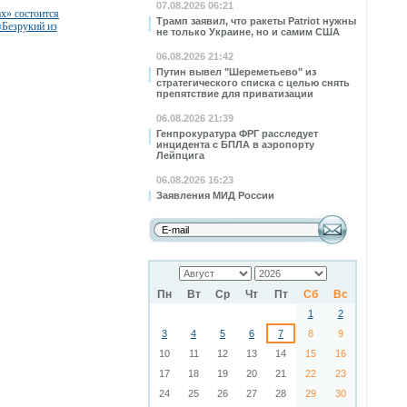
07.08.2026 06:21
ах» состоится
Трамп заявил, что ракеты Patriot нужны
«Безрукий из
не только Украине, но и самим США
06.08.2026 21:42
Путин вывел "Шереметьево" из
стратегического списка с целью снять
препятствие для приватизации
06.08.2026 21:39
Генпрокуратура ФРГ расследует
инцидента с БПЛА в аэропорту
Лейпцига
06.08.2026 16:23
Заявления МИД России
Пн
Вт
Ср
Чт
Пт
Сб
Вс
1
2
3
4
5
6
7
8
9
10
11
12
13
14
15
16
17
18
19
20
21
22
23
24
25
26
27
28
29
30