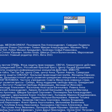
обода, MEDIUM-ORIENT, Пономарев Лев Александрович, Савицкая Людмила
Баданин Роман Сергеевич, Гликин Максим Александрович, Маняхин Петр
er SIA, Рубин Михаил Аркадьевич, Гройсман Софья Романовна,
Степан Юрьевич, Istories fonds, Шмагун Олеся Валентиновна, Мароховская
нолит, Главный редактор 2021, Вега 2021
Мы против СПИДа, Фонд защиты прав граждан, СВЕЧА, Гуманитарное действие,
 Гражданский Союз, Российский Красный Крест, Центр Хасдей Ерушалаим,
 Центр социально-информационных инициатив Действие, ВМЕСТЕ,
айга, Так-Так-Так, центр Сова, центр Анна, Проект Апрель, Самарская
Центр защиты СИБАЛЬТ, Уральская правозащитная группа, Женщины Евразии,
ка, Дальневосточный центр развития гражданских инициатив и социального
АВАМ ЧЕЛОВЕКА, Частное учреждение Совета Министров северных стран,
т развития прессы - Сибирь, Фонд поддержки свободы прессы, Гражданский
ы, Институт Развития Свободы Информации, Экозащита!-Женсовет,
ександр Алексеевич, Васильева Анастасия Евгеньевна, Ривина Анна
вгений Александрович, Аверин Виталий Евгеньевич, Барахоев Магомед
на Ароновна, Шведов Григорий Сергеевич, Пономарев Лев Александрович,
ксадрович, Цирульников Борис Альбертович, Халидова Марина Владимировна,
 Татьяна Владимировна, Чуркина Наталья Валерьевна, Акимова Татьяна
 Анна Васильевна, Захарова Светлана Сергеевна, Аверин Владимир
ксей Кириллович, Флиге Ирина Анатольевна, Мельникова Валентина
, Голубева Елена Николаевна, Ганнушкина Светлана Алексеевна, Закс
, Пастухова Анна Яковлевна, Прохоров Вадим Юрьевич, Шахова Елена
 Шабад Анатолий Ефимович, Сухих Дарья Николаевна, Орлов Олег Петрович,