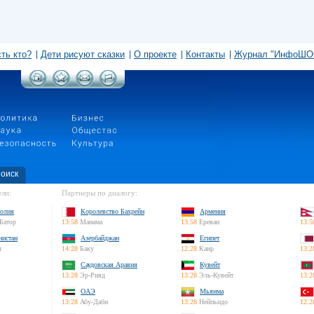
сть кто?
Дети рисуют сказки
О проекте
Контакты
Журнал "ИнфоШО
оиск
ли:
Партнеры по диалогу:
олия
Королевство Бахрейн
Армения
Батор
13:58
Манама
13:58
Ереван
13:5
нистан
Азербайджан
Египет
л
14:28
Баку
12:28
Каир
13:2
Саудовская Аравия
Кувейт
13:28
Эр-Рияд
13:28
Эль-Кувейт
13:2
ОАЭ
Мьянма
13:28
Абу-Даби
13:28
Нейпьидо
12:2