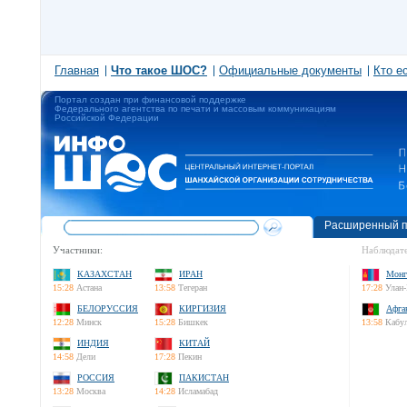
Главная
Что такое ШОС?
Официальные документы
Кто е
Портал создан при финансовой поддержке
Федерального агентства по печати и массовым коммуникациям
Российской Федерации
Расширенный п
Участники:
Наблюдате
КАЗАХСТАН
ИРАН
Монг
15:28
Астана
13:58
Тегеран
17:28
Улан-
БЕЛОРУССИЯ
КИРГИЗИЯ
Афга
12:28
Минск
15:28
Бишкек
13:58
Кабу
ИНДИЯ
КИТАЙ
14:58
Дели
17:28
Пекин
РОССИЯ
ПАКИСТАН
13:28
Москва
14:28
Исламабад