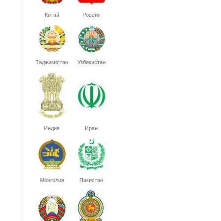
Китай
Россия
Таджикистан
Узбекистан
Индия
Иран
Монголия
Пакистан