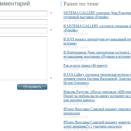
омментарий
Ранее по теме
SISTEMA GALLERY отметила День Рождени
*
групповой выставки «Ремейк»
02.07.2026 14:21
В SISTEMA GALLERY состоится открытие в
*
«Ремейк»
30.06.2026 08:14
В ЦДЛ прошел литературно-музыкальный ве
история»
07.06.2026 10:51
В Центральном Доме литераторов состоится 
музыкальная программа «Пушкин и история
29.05.2026 09:16
Рок-н-ролл драма «46 минут»
23.05.2026 17:11
В EVA Gallery состоится творческая встреча 
*
чтением стихов Евгении Васильевой, Анаста
Игоря Озерского
11.05.2026 11:08
Максим Радугин: «После спектакля «ИИстри
Промт на любовь вы по-иному взгляните на 
или захотите нового»
25.03.2026 16:22
ЯТеатр Ярославы Славской покажет спектакл
переполохе
25.03.2026 12:10
ЯТеатр Ярославы Славской покажет драмеди
хотят женщины?» с участием сексолога
25.03.2026 10:58