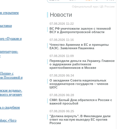
Официальный курс ЦБ России
я открытием
Новости
07.08.2026 11:22
ыставки
ВС РФ уничтожили эшелон с техникой
ВСУ в Днепропетровской области
чер «Пушкин и
07.08.2026 11:16
Членство Армении в ЕС и принципы
ЕАЭС. Заявления Пашиняна
литературно-
»
07.08.2026 11:09
Переводили деньги на Украину. Главное
о задержании работников
криптообменников в Москве
«Пеппи» с
07.08.2026 06:34
сии Посохиной и
О заседании Совета национальных
координаторов государств – членов
ШОС
нские ведьмы».
своего мужчину
07.08.2026 06:28
СМИ: Белый Дом обратился к России с
важной просьбой
ь о свадебном
07.08.2026 06:25
"Должна вернуть". В Финляндии дали
ответ на наглую выходку ЕС против
 фарс «Чего
России