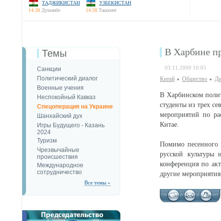
ТАДЖИКИСТАН
УЗБЕКИСТАН
14:28
Душанбе
14:28
Ташкент
В Харбине п
Темы
03.11.2009 10:05
Санкции
Политический диалог
Китай
Общество
Ди
Военные учения
В Харбинском полит
Неспокойный Кавказ
студенты из трех с
Спецоперация на Украине
мероприятий по ра
Шанхайский дух
Китае.
Игры Будущего - Казань
2024
Туризм
Помимо песенного 
Чрезвычайные
русской культуры 
происшествия
конференция по акт
Международное
сотрудничество
другие мероприятия
Все темы »