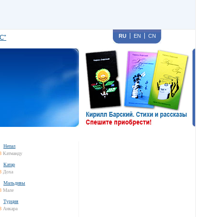
RU
EN
CN
С"
Непал
8
Катманду
Катар
8
Доха
Мальдивы
8
Мале
Турция
8
Анкара