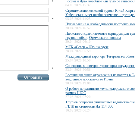
Россия и Ирак возобновили прямое авиасоо
*
04.08.2026 15:32
Строительство железной дороги Китай-Кыргы
Узбекистан имеет особое значение -- президе
*
05.05.2026 11:25
Путин заявил о необходимости построить мос
30.04.2026 16:52
Пакистан открыл наземные коридоры для тра
грузов в обход Ормузского пролива
29.04.2026 06:10
МТК «Север – Юг» на паузе
28.04.2026 05:59
Международный аэропорт Тегерана возобнов
25.04.2026 10:50
Совещание министров транспорта государст
*
23.04.2026 20:56
Росавиация сняла ограничения на полеты в О
воздушное пространство Ирана
20.04.2026 19:08
О работе по развитию железнодорожного со
рамках ШОС
27.03.2026 07:20
Трутнев попросил финансовые ведомства оце
ГТЛК на стоимость Ил-114-300
16.02.2026 06:24