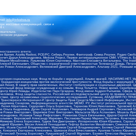
mail:
info@infoshos.ru
ре массовых коммуникаций, связи и
8 г.
язательна.
согласие редакции
иностранного агента:
щее Время, Azatliq Radiosi, PCE/PC, Сибирь.Реалии, Фактограф, Север.Реалии, Радио Св
ончич Дарья Александровна, Medusa Project, Первое антикоррупционное СМИ, VTimes.io, 
ария Михайловна, Лукьянова Юлия Сергеевна, Маетная Елизавета Витальевна, The Insid
ексей Евгеньевич, Общество с ограниченной ответственностью Телеканал Дождь, Петров 
н Роман Александрович, Великовский Дмитрий Александрович, Альтаир 2021, Ромашки мо
оратория социальных наук, Фонд по борьбе с коррупцией, Альянс врачей, НАСИЛИЮ.НЕТ, 
Гражданская инициатива против экологической преступности, Фонд борьбы с коррупцией,
чая Линия, В защиту прав заключенных, Институт глобализации и социальных движений,
тельный фонд помощи осужденным и их семьям, Фонд Тольятти, Новое время, Серебряная т
Центр Юрия Левады, Издательство Парк Гагарина, Фонд имени Андрея Рылькова, Сфера, 
еловека, Фонд защиты гласности, Российский исследовательский центр по правам челове
йствие, Центр независимых социологических исследований, Сутяжник, АКАДЕМИЯ ПО ПР
р Трансперенси Интернешнл-Р, Центр Защиты Прав Средств Массовой Информации, Институ
 академика Сахарова, Информационное агентство МЕМО. РУ, Институт региональной пресс
Лилия Айратовна, Сидорович Ольга Борисовна, Таранова Юлия Николаевна, Туровский Ал
а Ольга Андреевна, Дугин Сергей Георгиевич, Пивоваров Андрей Сергеевич, Писемский Е
в Роман Викторович, Шарипков Олег Викторович, Мальсагов Муса Асланович, Мошель Ири
ександровна, Исламов Тимур Рифгатович, Романова Ольга Евгеньевна, Щаров Сергей Але
льевич, Верховский Александр Маркович, Пислакова-Паркер Марина Петровна, Кочеткова
, Жемкова Елена Борисовна, Гудков Лев Дмитриевич, Илларионова Юлия Юрьевна, Саранг
Андрей Юрьевич, Мосин Алексей Геннадьевич, Гефтер Валентин Михайлович, Симонов Але
а, Исаев Сергей Владимирович, Максимов Сергей Владимирович, Беляев Сергей Иванович
 Кокорина Екатерина Алексеевна, Шуманов Илья Вячеславович, Арапова Галина Юрьевна
Литинский Леонид Борисович, Лукашевский Сергей Маркович, Бахмин Вячеслав Иванович,