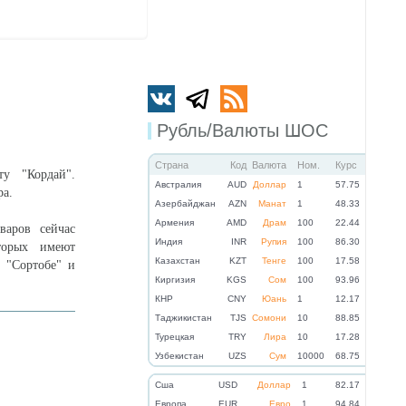
Рубль/Валюты ШОС
Страна
Код
Валюта
Ном.
Курс
у "Кордай".
Австралия
AUD
Доллар
1
57.75
ра.
Азербайджан
AZN
Манат
1
48.33
Армения
AMD
Драм
100
22.44
варов сейчас
Индия
INR
Рупия
100
86.30
оторых имеют
Казахстан
KZT
Тенге
100
17.58
 "Сортобе" и
Киргизия
KGS
Сом
100
93.96
КНР
CNY
Юань
1
12.17
Таджикистан
TJS
Сомони
10
88.85
Турецкая
TRY
Лира
10
17.28
Узбекистан
UZS
Сум
10000
68.75
Cша
USD
Доллар
1
82.17
Eвропа
EUR
Евро
1
94.84