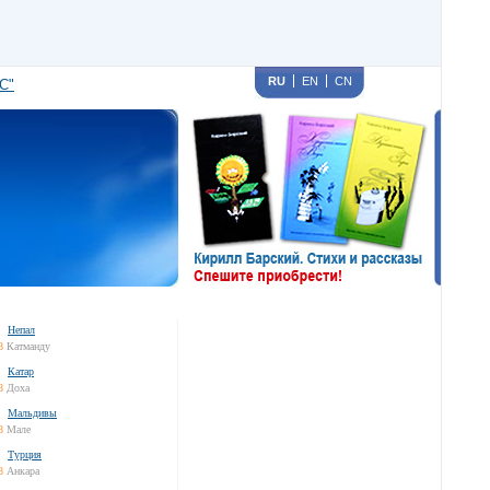
RU
EN
CN
С"
Непал
8
Катманду
Катар
8
Доха
Мальдивы
8
Мале
Турция
8
Анкара