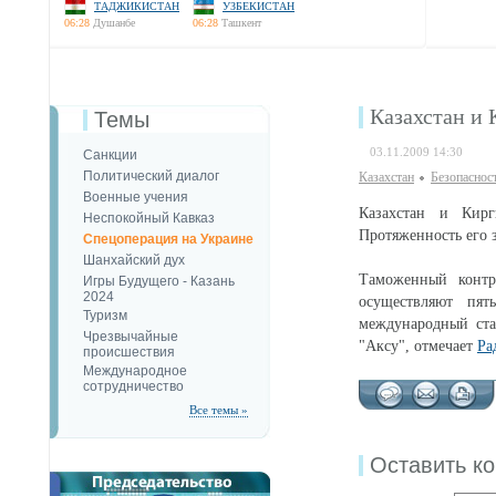
ТАДЖИКИСТАН
УЗБЕКИСТАН
06:28
Душанбе
06:28
Ташкент
Казахстан и
Темы
03.11.2009 14:30
Санкции
Политический диалог
Казахстан
Безопаcнос
Военные учения
Казахстан и Кирг
Неспокойный Кавказ
Протяженность его з
Спецоперация на Украине
Шанхайский дух
Таможенный контр
Игры Будущего - Казань
2024
осуществляют пят
Туризм
международный ста
Чрезвычайные
"Аксу", отмечает
Ра
происшествия
Международное
сотрудничество
Все темы »
Оставить к