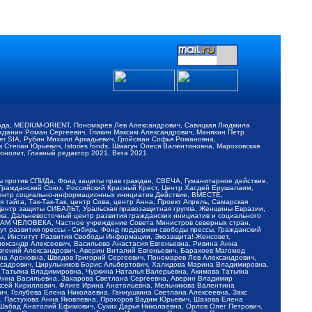
обода, MEDIUM-ORIENT, Пономарев Лев Александрович, Савицкая Людмила
Баданин Роман Сергеевич, Гликин Максим Александрович, Маняхин Петр
er SIA, Рубин Михаил Аркадьевич, Гройсман Софья Романовна,
Степан Юрьевич, Istories fonds, Шмагун Олеся Валентиновна, Мароховская
нолит, Главный редактор 2021, Вега 2021
Мы против СПИДа, Фонд защиты прав граждан, СВЕЧА, Гуманитарное действие,
 Гражданский Союз, Российский Красный Крест, Центр Хасдей Ерушалаим,
 Центр социально-информационных инициатив Действие, ВМЕСТЕ,
айга, Так-Так-Так, центр Сова, центр Анна, Проект Апрель, Самарская
Центр защиты СИБАЛЬТ, Уральская правозащитная группа, Женщины Евразии,
ка, Дальневосточный центр развития гражданских инициатив и социального
АВАМ ЧЕЛОВЕКА, Частное учреждение Совета Министров северных стран,
т развития прессы - Сибирь, Фонд поддержки свободы прессы, Гражданский
ы, Институт Развития Свободы Информации, Экозащита!-Женсовет,
ександр Алексеевич, Васильева Анастасия Евгеньевна, Ривина Анна
вгений Александрович, Аверин Виталий Евгеньевич, Барахоев Магомед
на Ароновна, Шведов Григорий Сергеевич, Пономарев Лев Александрович,
ксадрович, Цирульников Борис Альбертович, Халидова Марина Владимировна,
 Татьяна Владимировна, Чуркина Наталья Валерьевна, Акимова Татьяна
 Анна Васильевна, Захарова Светлана Сергеевна, Аверин Владимир
ксей Кириллович, Флиге Ирина Анатольевна, Мельникова Валентина
, Голубева Елена Николаевна, Ганнушкина Светлана Алексеевна, Закс
, Пастухова Анна Яковлевна, Прохоров Вадим Юрьевич, Шахова Елена
 Шабад Анатолий Ефимович, Сухих Дарья Николаевна, Орлов Олег Петрович,