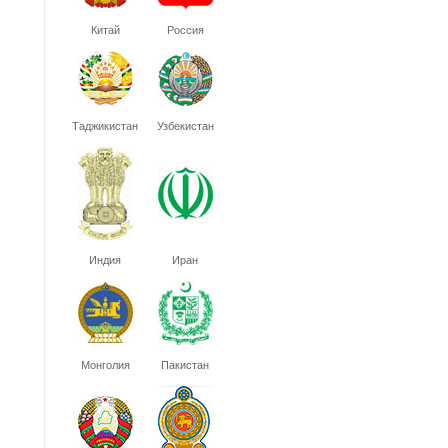
Китай
Россия
Таджикистан
Узбекистан
Индия
Иран
Монголия
Пакистан