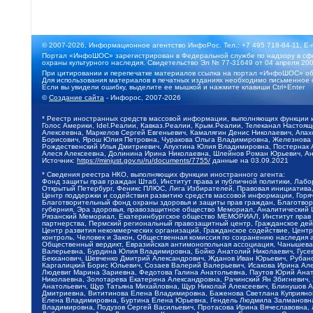
© 2007-2026, Информационное агентство ИнфоРос. Тел.: +7 495 718-84-11, E-
Портал «ИнфоШОС» зарегистрирован в Федеральной службе по надзору в сфе
охраны культурного наследия. Свидетельство Эл № 77-31649 от 04 апреля 200
При цитировании и перепечатке материалов ссылка на портал «ИнфоШОС» об
Для использования материалов в печатных изданиях необходимо письменное 
Если вы увидели ошибку, выделите ее мышкой и нажмите клавиши Ctrl+Enter
©
Создание сайта
- Инфорос, 2007-2026
* Реестр иностранных средств массовой информации, выполняющих функции 
Голос Америки, Idel.Реалии, Кавказ.Реалии, Крым.Реалии, Телеканал Настоя
Алексеевна, Маркелов Сергей Евгеньевич, Камалягин Денис Николаевич, Апах
Борисович, Ярош Юлия Петровна, Чуракова Ольга Владимировна, Железнова М
Рождественский Илья Дмитриевич, Апухтина Юлия Владимировна, Постернак Ал
Алеся Алексеевна, Долинина Ирина Николаевна, Шлейнов Роман Юрьевич, Ани
Источник:
https://minjust.gov.ru/ru/documents/7755/
данные на
03.09.2021
* Сведения реестра НКО, выполняющих функции иностранного агента:
Фонд защиты прав граждан Штаб, Институт права и публичной политики, Лаб
Открытый Петербург, Феникс ПЛЮС, Лига Избирателей, Правовая инициатива, 
Центр поддержки и содействия развитию средств массовой информации, Горя
Благотворительный фонд охраны здоровья и защиты прав граждан, Благотвори
губерния, Эра здоровья, правозащитное общество Мемориал, Аналитический 
Рязанский Мемориал, Екатеринбургское общество МЕМОРИАЛ, Институт прав ч
партнерства, Пермский региональный правозащитный центр, Гражданское де
Центр развития некоммерческих организаций, Гражданское содействие, Цент
контроль, Человек и Закон, Общественная комиссия по сохранению наследия
Общественный вердикт, Евразийская антимонопольная ассоциация, Чанышева 
Валерьевна, Бурдина Юлия Владимировна, Бойко Анатолий Николаевич, Гусев
Бекханович, Шевченко Дмитрий Александрович, Жданов Иван Юрьевич, Рубано
Каргалицкий Борис Юльевич, Созаев Валерий Валерьевич, Исакова Ирина Ал
Людевиг Марина Зариевна, Федотова Галина Анатольевна, Паутов Юрий Анато
Николаевна, Золотарева Екатерина Александровна, Рачинский Ян Збигневич
Анатольевич, Щур Татьяна Михайловна, Щур Николай Алексеевич, Блинушов 
Дмитриевна, Вититинова Елена Владимировна, Баженова Светлана Куприяновн
Елена Владимировна, Буртина Елена Юрьевна, Гендель Людмила Залмановна,
Владимировна, Подузов Сергей Васильевич, Протасова Ирина Вячеславовна, 