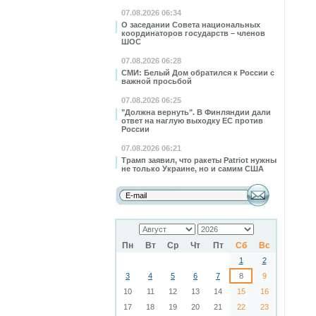
07.08.2026 06:34
О заседании Совета национальных
координаторов государств – членов
ШОС
07.08.2026 06:28
СМИ: Белый Дом обратился к России с
важной просьбой
07.08.2026 06:25
"Должна вернуть". В Финляндии дали
ответ на наглую выходку ЕС против
России
07.08.2026 06:21
Трамп заявил, что ракеты Patriot нужны
не только Украине, но и самим США
Пн
Вт
Ср
Чт
Пт
Сб
Вс
1
2
3
4
5
6
7
8
9
10
11
12
13
14
15
16
17
18
19
20
21
22
23