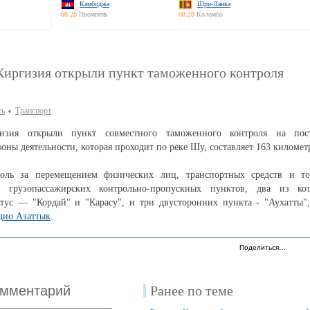
Камбоджа
Шри-Ланка
08:28
Пномпень
08:28
Коломбо
 Киргизия открыли пункт таможенного контроля
ть
Транспорт
изия открыли пункт совместного таможенного контроля на пост
оны деятельности, которая проходит по реке Шу, составляет 163 километ
оль за перемещением физических лиц, транспортных средств и то
ь грузопассажирских контрольно-пропускных пунктов, два из к
тус — "Кордай" и "Карасу", и три двусторонних пункта - "Аухатты",
дио Азаттык
.
Поделиться…
омментарий
Ранее по теме