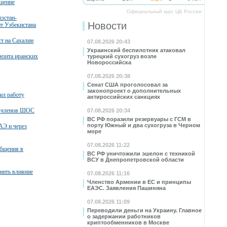
бщение
Официальный курс ЦБ России
зстан-
Новости
нт Узбекистана
т на Сахалин
07.08.2026 20:43
Украинский беспилотник атаковал
нзита иранских
турецкий сухогруз возле
Новороссийска
07.08.2026 20:38
Сенат США проголосовал за
законопроект о дополнительных
ил работу
антироссийских санкциях
в-членов ШОС
07.08.2026 20:34
ВС РФ поразили резервуары с ГСМ в
порту Южный и два сухогруза в Черном
АЭ и через
море
07.08.2026 11:22
общения в
ВС РФ уничтожили эшелон с техникой
ВСУ в Днепропетровской области
нить влияние
07.08.2026 11:16
Членство Армении в ЕС и принципы
ЕАЭС. Заявления Пашиняна
07.08.2026 11:09
Переводили деньги на Украину. Главное
о задержании работников
криптообменников в Москве