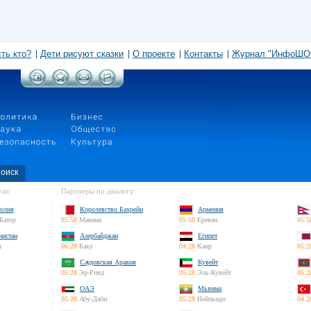
сть кто?
Дети рисуют сказки
О проекте
Контакты
Журнал "ИнфоШО
оиск
ли:
Партнеры по диалогу:
олия
Королевство Бахрейн
Армения
Батор
05:58
Манама
05:58
Ереван
05:5
нистан
Азербайджан
Египет
л
06:28
Баку
04:28
Каир
05:2
Саудовская Аравия
Кувейт
05:28
Эр-Рияд
05:28
Эль-Кувейт
05:2
ОАЭ
Мьянма
05:28
Абу-Даби
05:28
Нейпьидо
04:2