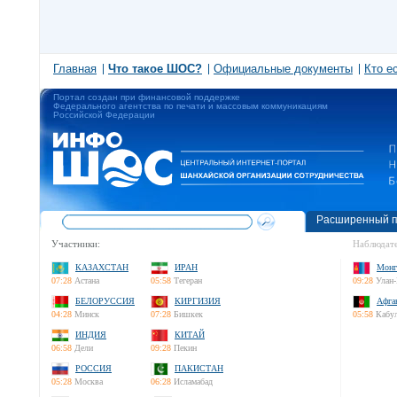
Главная
Что такое ШОС?
Официальные документы
Кто е
Портал создан при финансовой поддержке
Федерального агентства по печати и массовым коммуникациям
Российской Федерации
Расширенный п
Участники:
Наблюдате
КАЗАХСТАН
ИРАН
Монг
07:28
Астана
05:58
Тегеран
09:28
Улан-
БЕЛОРУССИЯ
КИРГИЗИЯ
Афга
04:28
Минск
07:28
Бишкек
05:58
Кабу
ИНДИЯ
КИТАЙ
06:58
Дели
09:28
Пекин
РОССИЯ
ПАКИСТАН
05:28
Москва
06:28
Исламабад