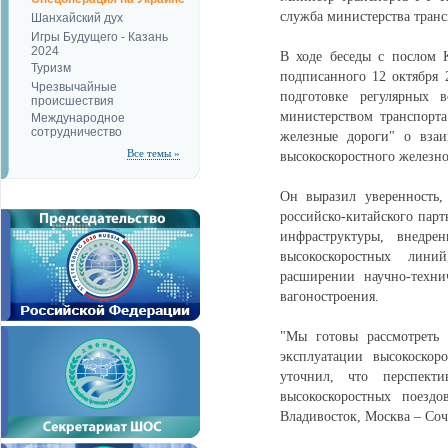
служба министерства транс
Шанхайский дух
Игры Будущего - Казань
2024
В ходе беседы с послом 
Туризм
подписанного 12 октября 
Чрезвычайные
подготовке регулярных 
происшествия
министерством транспорт
Международное
сотрудничество
железные дороги" о взаи
Все темы »
высокоскоростного железн
Он выразил уверенность,
российско-китайского парт
инфраструктуры, внедре
высокоскоростных лини
расширении научно-техни
вагоностроения.
"Мы готовы рассмотреть 
эксплуатации высокоско
уточнил, что перспект
высокоскоростных поезд
Владивосток, Москва – Со