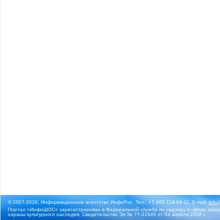
© 2007-2026, Информационное агентство ИнфоРос. Тел.: +7 495 718-84-11, E-mail:
info
Портал «ИнфоШОС» зарегистрирован в Федеральной службе по надзору в сфере массо
охраны культурного наследия. Свидетельство Эл № 77-31649 от 04 апреля 2008 г.