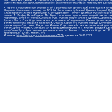
Чистопольский Джамаат, Рохнамо ба суи давлати исломи, Террористическое сообщест
Источник:
http://nac.gov.ru/terroristicheskie-i-ekstremistskie-organizacii-i-materialy.html
данные
* Перечень общественных объединений и религиозных организаций в отношении котор
Национал-большевистская партия, ВЕК РА, Рада земли Кубанской Духовно Родовой Де
Староверов-Инглингов, Нурджулар, К Богодержавию, Таблиги Джамаат, Русское наци
славян, Ат-Такфир Валь-Хиджра, Пит Буль, Национал-социалистическая рабочая парт
Череповца, Духовно-Родовая Держава Русь, Русское национальное единство, Древнер
Кровь и Честь, О свободе совести и о религиозных объединениях, Омская организаци
религиозная организация п. Боровский, Община Коренного Русского народа Щелковског
организация «Братство», Свидетели Иеговы, О противодействии экстремистской деяте
болельщиков «Фирма», Молодежная правозащитная группа МПГ, Курсом Правды и Единен
республика Русь, Арестантское уголовное единство, Башкорт, Нация и свобода, W.H.С
прав граждан, Штабы Навального
Источник:
https://minjust.gov.ru/ru/documents/7822/
данные на
06.08.2021