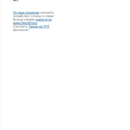
Острые козырьки
смотреть
онлайн все сезоны и серии.
Всегда свежие
новости из
мира WordPress
Смотреть
Танцы на ТНТ
бесплатно