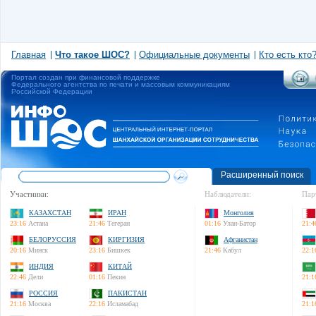
Главная
Что такое ШОС?
Официальные документы
Кто есть кто
Портал создан при финансовой поддержке
Федерального агентства по печати и массовым коммуникациям
Российской Федерации
Расширенный поиск
Участники:
Наблюдатели:
Пар
КАЗАХСТАН
ИРАН
Монголия
23:16
Астана
21:46
Тегеран
01:16
Улан-Батор
21:4
БЕЛОРУССИЯ
КИРГИЗИЯ
Афганистан
20:16
Минск
23:16
Бишкек
21:46
Кабул
22:1
ИНДИЯ
КИТАЙ
22:46
Дели
01:16
Пекин
21:1
РОССИЯ
ПАКИСТАН
21:16
Москва
22:16
Исламабад
21:1