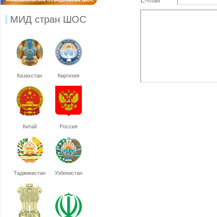
E-mail
МИД стран ШОС
Казахстан
Киргизия
Китай
Россия
Таджикистан
Узбекистан