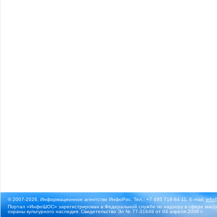
© 2007-2026, Информационное агентство ИнфоРос. Тел.: +7 495 718-84-11, E-mail:
info
Портал «ИнфоШОС» зарегистрирован в Федеральной службе по надзору в сфере массо
охраны культурного наследия. Свидетельство Эл № 77-31649 от 04 апреля 2008 г.