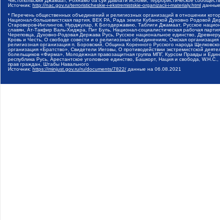
Чистопольский Джамаат, Рохнамо ба суи давлати исломи, Террористическое сообщест
Источник:
http://nac.gov.ru/terroristicheskie-i-ekstremistskie-organizacii-i-materialy.html
данные
* Перечень общественных объединений и религиозных организаций в отношении котор
Национал-большевистская партия, ВЕК РА, Рада земли Кубанской Духовно Родовой Де
Староверов-Инглингов, Нурджулар, К Богодержавию, Таблиги Джамаат, Русское наци
славян, Ат-Такфир Валь-Хиджра, Пит Буль, Национал-социалистическая рабочая парт
Череповца, Духовно-Родовая Держава Русь, Русское национальное единство, Древнер
Кровь и Честь, О свободе совести и о религиозных объединениях, Омская организаци
религиозная организация п. Боровский, Община Коренного Русского народа Щелковског
организация «Братство», Свидетели Иеговы, О противодействии экстремистской деяте
болельщиков «Фирма», Молодежная правозащитная группа МПГ, Курсом Правды и Единен
республика Русь, Арестантское уголовное единство, Башкорт, Нация и свобода, W.H.С
прав граждан, Штабы Навального
Источник:
https://minjust.gov.ru/ru/documents/7822/
данные на
06.08.2021