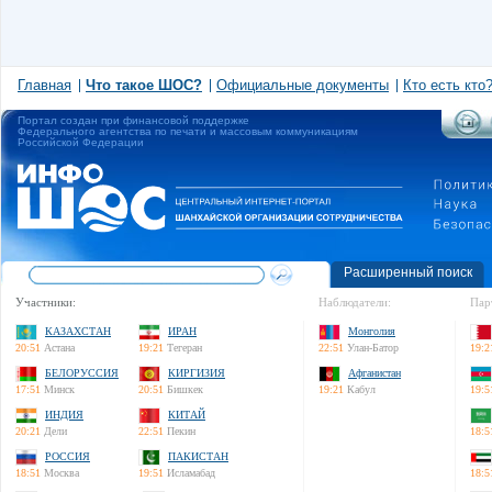
Главная
Что такое ШОС?
Официальные документы
Кто есть кто
Портал создан при финансовой поддержке
Федерального агентства по печати и массовым коммуникациям
Российской Федерации
Расширенный поиск
Участники:
Наблюдатели:
Пар
КАЗАХСТАН
ИРАН
Монголия
20:51
Астана
19:21
Тегеран
22:51
Улан-Батор
19:2
БЕЛОРУССИЯ
КИРГИЗИЯ
Афганистан
17:51
Минск
20:51
Бишкек
19:21
Кабул
19:5
ИНДИЯ
КИТАЙ
20:21
Дели
22:51
Пекин
18:5
РОССИЯ
ПАКИСТАН
18:51
Москва
19:51
Исламабад
18:5