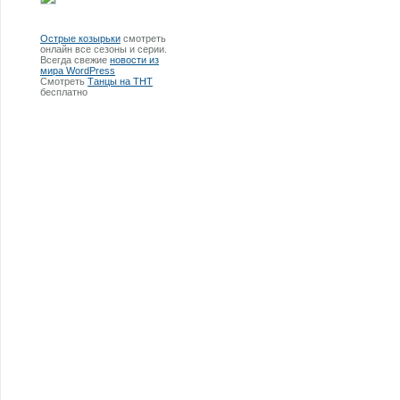
Острые козырьки
смотреть
онлайн все сезоны и серии.
Всегда свежие
новости из
мира WordPress
Смотреть
Танцы на ТНТ
бесплатно