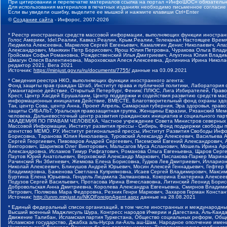
При цитировании и перепечатке материалов ссылка на портал «ИнфоШОС» обязательн
Для использования материалов в печатных изданиях необходимо письменное согласие
Если вы увидели ошибку, выделите ее мышкой и нажмите клавиши Ctrl+Enter
©
Создание сайта
- Инфорос, 2007-2026
* Реестр иностранных средств массовой информации, выполняющих функции иностранн
Голос Америки, Idel.Реалии, Кавказ.Реалии, Крым.Реалии, Телеканал Настоящее Время
Людмила Алексеевна, Маркелов Сергей Евгеньевич, Камалягин Денис Николаевич, Апах
Александрович, Маняхин Петр Борисович, Ярош Юлия Петровна, Чуракова Ольга Влади
Гройсман Софья Романовна, Рождественский Илья Дмитриевич, Апухтина Юлия Владимир
Шмагун Олеся Валентиновна, Мароховская Алеся Алексеевна, Долинина Ирина Никола
редактор 2021, Вега 2021
Источник:
https://minjust.gov.ru/ru/documents/7755/
данные на
03.09.2021
* Сведения реестра НКО, выполняющих функции иностранного агента:
Фонд защиты прав граждан Штаб, Институт права и публичной политики, Лаборатория
Гуманитарное действие, Открытый Петербург, Феникс ПЛЮС, Лига Избирателей, Правов
Крест, Центр Хасдей Ерушалаим, Центр поддержки и содействия развитию средств мас
информационных инициатив Действие, ВМЕСТЕ, Благотворительный фонд охраны здоров
Так, центр Сова, центр Анна, Проект Апрель, Самарская губерния, Эра здоровья, пр
защиты СИБАЛЬТ, Уральская правозащитная группа, Женщины Евразии, Рязанский Мемо
человека, Дальневосточный центр развития гражданских инициатив и социального пар
АКАДЕМИЯ ПО ПРАВАМ ЧЕЛОВЕКА, Частное учреждение Совета Министров северных стр
Массовой Информации, Институт развития прессы - Сибирь, Фонд поддержки свободы 
агентство МЕМО. РУ, Институт региональной прессы, Институт Развития Свободы Инф
Борисовна, Таранова Юлия Николаевна, Туровский Александр Алексеевич, Васильева 
Сергей Георгиевич, Пивоваров Андрей Сергеевич, Писемский Евгений Александрович,
Викторович, Шарипков Олег Викторович, Мальсагов Муса Асланович, Мошель Ирина Ар
Александровна, Исламов Тимур Рифгатович, Романова Ольга Евгеньевна, Щаров Серг
Паутов Юрий Анатольевич, Верховский Александр Маркович, Пислакова-Паркер Марина
Рачинский Ян Збигневич, Жемкова Елена Борисовна, Гудков Лев Дмитриевич, Иллари
Николай Алексеевич, Блинушов Андрей Юрьевич, Мосин Алексей Геннадьевич, Гефтер
Владимировна, Баженова Светлана Куприяновна, Исаев Сергей Владимирович, Максим
Буртина Елена Юрьевна, Гендель Людмила Залмановна, Кокорина Екатерина Алексеев
Подузов Сергей Васильевич, Протасова Ирина Вячеславовна, Литинский Леонид Борис
Добровольская Анна Дмитриевна, Королева Александра Евгеньевна, Смирнов Владими
Петрович, Полякова Мара Федоровна, Резник Генри Маркович, Захаров Герман Конста
Источник:
http://unro.minjust.ru/NKOForeignAgent.aspx
данные на
28.08.2021
* Единый федеральный список организаций, в том числе иностранных и международны
Высший военный Маджлисуль Шура, Конгресс народов Ичкерии и Дагестана, Аль-Каида, 
Движение Талибан, Исламская партия Туркестана, Общество социальных реформ, Общес
Исламское государство, Джабха аль-Нусра ли-Ахль аш-Шам, Народное ополчение имен