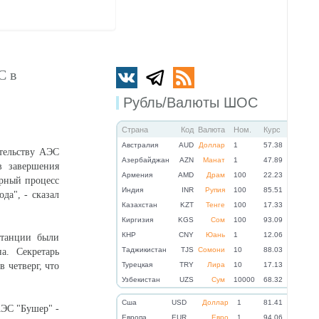
С в
Рубль/Валюты ШОС
Страна
Код
Валюта
Ном.
Курс
Австралия
AUD
Доллар
1
57.38
ительству АЭС
Азербайджан
AZN
Манат
1
47.89
в завершения
Армения
AMD
Драм
100
22.23
орный процесс
Индия
INR
Рупия
100
85.51
да", - сказал
Казахстан
KZT
Тенге
100
17.33
Киргизия
KGS
Сом
100
93.09
КНР
CNY
Юань
1
12.06
станции были
Таджикистан
TJS
Сомони
10
88.03
а. Секретарь
 четверг, что
Турецкая
TRY
Лира
10
17.13
Узбекистан
UZS
Сум
10000
68.32
Cша
USD
Доллар
1
81.41
АЭС "Бушер" -
Eвропа
EUR
Евро
1
94.06