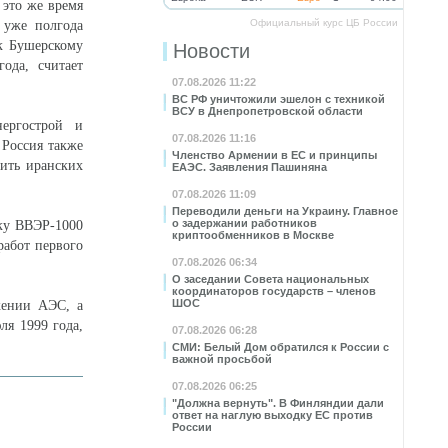
 это же время
Официальный курс ЦБ России
 уже полгода
 к Бушерскому
Новости
ода, считает
07.08.2026 11:22
ВС РФ уничтожили эшелон с техникой
ВСУ в Днепропетровской области
нергострой и
07.08.2026 11:16
 Россия также
Членство Армении в ЕС и принципы
вить иранских
ЕАЭС. Заявления Пашиняна
07.08.2026 11:09
Переводили деньги на Украину. Главное
о задержании работников
вку ВВЭР-1000
криптообменников в Москве
работ первого
07.08.2026 06:34
О заседании Совета национальных
координаторов государств – членов
ШОС
жении АЭС, а
ля 1999 года,
07.08.2026 06:28
СМИ: Белый Дом обратился к России с
важной просьбой
07.08.2026 06:25
"Должна вернуть". В Финляндии дали
ответ на наглую выходку ЕС против
России