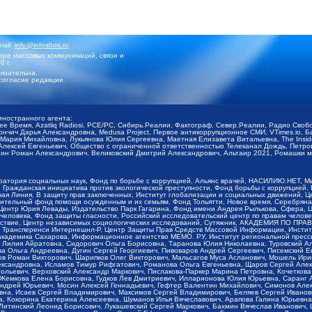
mail:
info@infoshos.ru
ре массовых коммуникаций, связи и
8 г.
язательна.
согласие редакции
иностранного агента:
щее Время, Azatliq Radiosi, PCE/PC, Сибирь.Реалии, Фактограф, Север.Реалии, Радио Св
ончич Дарья Александровна, Medusa Project, Первое антикоррупционное СМИ, VTimes.io, 
ария Михайловна, Лукьянова Юлия Сергеевна, Маетная Елизавета Витальевна, The Insid
ексей Евгеньевич, Общество с ограниченной ответственностью Телеканал Дождь, Петров 
н Роман Александрович, Великовский Дмитрий Александрович, Альтаир 2021, Ромашки мо
оратория социальных наук, Фонд по борьбе с коррупцией, Альянс врачей, НАСИЛИЮ.НЕТ, 
Гражданская инициатива против экологической преступности, Фонд борьбы с коррупцией,
чая Линия, В защиту прав заключенных, Институт глобализации и социальных движений,
тельный фонд помощи осужденным и их семьям, Фонд Тольятти, Новое время, Серебряная т
Центр Юрия Левады, Издательство Парк Гагарина, Фонд имени Андрея Рылькова, Сфера, 
еловека, Фонд защиты гласности, Российский исследовательский центр по правам челове
йствие, Центр независимых социологических исследований, Сутяжник, АКАДЕМИЯ ПО ПР
р Трансперенси Интернешнл-Р, Центр Защиты Прав Средств Массовой Информации, Институ
 академика Сахарова, Информационное агентство МЕМО. РУ, Институт региональной пресс
Лилия Айратовна, Сидорович Ольга Борисовна, Таранова Юлия Николаевна, Туровский Ал
а Ольга Андреевна, Дугин Сергей Георгиевич, Пивоваров Андрей Сергеевич, Писемский Е
в Роман Викторович, Шарипков Олег Викторович, Мальсагов Муса Асланович, Мошель Ири
ександровна, Исламов Тимур Рифгатович, Романова Ольга Евгеньевна, Щаров Сергей Але
льевич, Верховский Александр Маркович, Пислакова-Паркер Марина Петровна, Кочеткова
, Жемкова Елена Борисовна, Гудков Лев Дмитриевич, Илларионова Юлия Юрьевна, Саранг
Андрей Юрьевич, Мосин Алексей Геннадьевич, Гефтер Валентин Михайлович, Симонов Але
а, Исаев Сергей Владимирович, Максимов Сергей Владимирович, Беляев Сергей Иванович
 Кокорина Екатерина Алексеевна, Шуманов Илья Вячеславович, Арапова Галина Юрьевна
Литинский Леонид Борисович, Лукашевский Сергей Маркович, Бахмин Вячеслав Иванович,