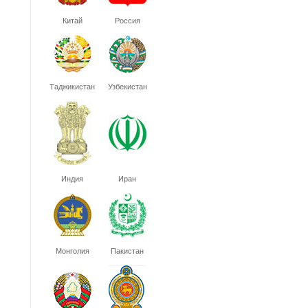
Китай
Россия
Таджикистан
Узбекистан
Индия
Иран
Монголия
Пакистан