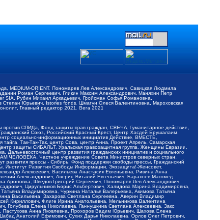
обода, MEDIUM-ORIENT, Пономарев Лев Александрович, Савицкая Людмила
Баданин Роман Сергеевич, Гликин Максим Александрович, Маняхин Петр
er SIA, Рубин Михаил Аркадьевич, Гройсман Софья Романовна,
Степан Юрьевич, Istories fonds, Шмагун Олеся Валентиновна, Мароховская
нолит, Главный редактор 2021, Вега 2021
Мы против СПИДа, Фонд защиты прав граждан, СВЕЧА, Гуманитарное действие,
 Гражданский Союз, Российский Красный Крест, Центр Хасдей Ерушалаим,
 Центр социально-информационных инициатив Действие, ВМЕСТЕ,
айга, Так-Так-Так, центр Сова, центр Анна, Проект Апрель, Самарская
Центр защиты СИБАЛЬТ, Уральская правозащитная группа, Женщины Евразии,
ка, Дальневосточный центр развития гражданских инициатив и социального
АВАМ ЧЕЛОВЕКА, Частное учреждение Совета Министров северных стран,
т развития прессы - Сибирь, Фонд поддержки свободы прессы, Гражданский
ы, Институт Развития Свободы Информации, Экозащита!-Женсовет,
ександр Алексеевич, Васильева Анастасия Евгеньевна, Ривина Анна
вгений Александрович, Аверин Виталий Евгеньевич, Барахоев Магомед
на Ароновна, Шведов Григорий Сергеевич, Пономарев Лев Александрович,
ксадрович, Цирульников Борис Альбертович, Халидова Марина Владимировна,
 Татьяна Владимировна, Чуркина Наталья Валерьевна, Акимова Татьяна
 Анна Васильевна, Захарова Светлана Сергеевна, Аверин Владимир
ксей Кириллович, Флиге Ирина Анатольевна, Мельникова Валентина
, Голубева Елена Николаевна, Ганнушкина Светлана Алексеевна, Закс
, Пастухова Анна Яковлевна, Прохоров Вадим Юрьевич, Шахова Елена
 Шабад Анатолий Ефимович, Сухих Дарья Николаевна, Орлов Олег Петрович,