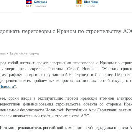
Камбоджа
Шри-Ланка
18:11
Пномпень
18:11
Коломбо
должать переговоры с Ираном по строительству АЭ
знес
Евразийская биржа
еред собой жестких сроков завершения переговоров с Ираном по стро
 четверг пресс-секретарь Росатома Сергей Новиков. "Жестких сроко
ому графику ввода в эксплуатацию АЭС "Бушер" в Иране нет. Перегов
 до решения всех проблемных вопросов, возникших весной текущего го
Новости"
.
нее, сроки ввода в эксплуатацию первой иранской атомной электро
недостатков финансирования строительства объекта со стороны Иран
иональной безопасности Исламской Республики Али Лариджани заявил в
асовали окончательный график строительства АЭС.
Истомин, руководитель российской компании - субподрядчика проекта 