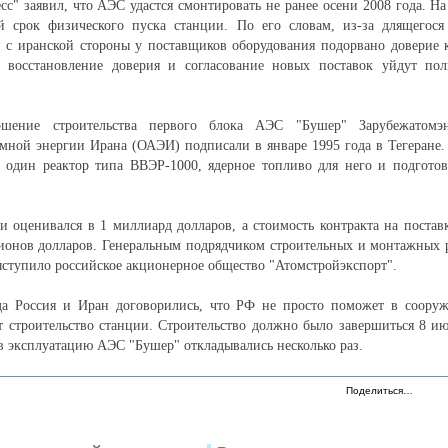
с" заявил, что АЭС удастся смонтировать не ранее осени 2008 года. На
ый срок физического пуска станции. По его словам, из-за длящегося
й с иранской стороны у поставщиков оборудования подорвано доверие
а восстановление доверия и согласование новых поставок уйдут полг
ршение строительства первого блока АЭС "Бушер" Зарубежатомэ
мной энергии Ирана (ОАЭИ) подписали в январе 1995 года в Тегеране.
ь один реактор типа ВВЭР-1000, ядерное топливо для него и подгото
 оценивался в 1 миллиард долларов, а стоимость контракта на поста
ионов долларов. Генеральным подрядчиком строительных и монтажных 
ступило российское акционерное общество "Атомстройэкспорт".
да Россия и Иран договорились, что РФ не просто поможет в соору
 строительство станции. Строительство должно было завершиться 8 ию
 в эксплуатацию АЭС "Бушер" откладывались несколько раз.
Поделиться…