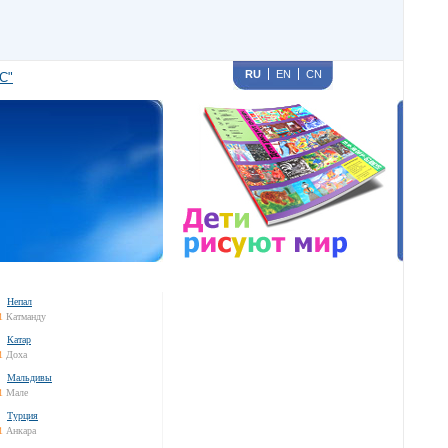
RU
EN
CN
С"
Непал
1
Катманду
Катар
1
Доха
Мальдивы
1
Мале
Турция
1
Анкара