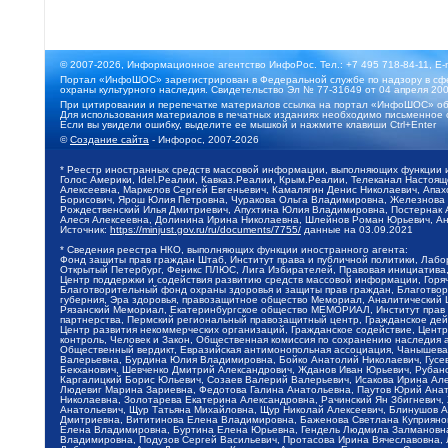
© 2007-2026, Информационное агентство ИнфоРос. Тел.: +7 495 718-84-11, E-
Портал «ИнфоШОС» зарегистрирован в Федеральной службе по надзору в сфе
охраны культурного наследия. Свидетельство Эл № 77-31649 от 04 апреля 200
При цитировании и перепечатке материалов ссылка на портал «ИнфоШОС» об
Для использования материалов в печатных изданиях необходимо письменное 
Если вы увидели ошибку, выделите ее мышкой и нажмите клавиши Ctrl+Enter
©
Создание сайта
- Инфорос, 2007-2026
* Реестр иностранных средств массовой информации, выполняющих функции 
Голос Америки, Idel.Реалии, Кавказ.Реалии, Крым.Реалии, Телеканал Настоя
Алексеевна, Маркелов Сергей Евгеньевич, Камалягин Денис Николаевич, Апах
Борисович, Ярош Юлия Петровна, Чуракова Ольга Владимировна, Железнова М
Рождественский Илья Дмитриевич, Апухтина Юлия Владимировна, Постернак Ал
Алеся Алексеевна, Долинина Ирина Николаевна, Шлейнов Роман Юрьевич, Ани
Источник:
https://minjust.gov.ru/ru/documents/7755/
данные на
03.09.2021
* Сведения реестра НКО, выполняющих функции иностранного агента:
Фонд защиты прав граждан Штаб, Институт права и публичной политики, Лаб
Открытый Петербург, Феникс ПЛЮС, Лига Избирателей, Правовая инициатива, 
Центр поддержки и содействия развитию средств массовой информации, Горя
Благотворительный фонд охраны здоровья и защиты прав граждан, Благотвори
губерния, Эра здоровья, правозащитное общество Мемориал, Аналитический 
Рязанский Мемориал, Екатеринбургское общество МЕМОРИАЛ, Институт прав ч
партнерства, Пермский региональный правозащитный центр, Гражданское де
Центр развития некоммерческих организаций, Гражданское содействие, Цент
контроль, Человек и Закон, Общественная комиссия по сохранению наследия
Общественный вердикт, Евразийская антимонопольная ассоциация, Чанышева 
Валерьевна, Бурдина Юлия Владимировна, Бойко Анатолий Николаевич, Гусев
Бекханович, Шевченко Дмитрий Александрович, Жданов Иван Юрьевич, Рубано
Каргалицкий Борис Юльевич, Созаев Валерий Валерьевич, Исакова Ирина Ал
Людевиг Марина Зариевна, Федотова Галина Анатольевна, Паутов Юрий Анато
Николаевна, Золотарева Екатерина Александровна, Рачинский Ян Збигневич
Анатольевич, Щур Татьяна Михайловна, Щур Николай Алексеевич, Блинушов 
Дмитриевна, Вититинова Елена Владимировна, Баженова Светлана Куприяновн
Елена Владимировна, Буртина Елена Юрьевна, Гендель Людмила Залмановна,
Владимировна, Подузов Сергей Васильевич, Протасова Ирина Вячеславовна, 