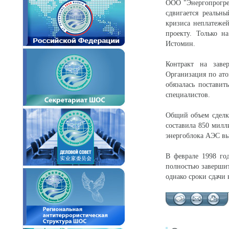
ООО "Энергопрогрес
сдвигается реальн
кризиса неплатеже
проекту. Только н
Истомин.
Контракт на заве
Организация по ато
обязалась поставит
специалистов.
Общий объем сделки
составила 850 милл
энергоблока АЭС вы
В феврале 1998 го
полностью завершит
однако сроки сдачи