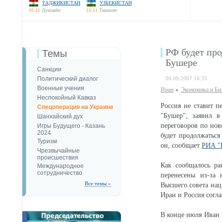
ТАДЖИКИСТАН
УЗБЕКИСТАН
16:11
Душанбе
16:11
Ташкент
РФ будет про
Темы
Бушере
Санкции
Политический диалог
06.09.2007 16:35
Военные учения
Иран
Экономика и Би
Неспокойный Кавказ
Россия не ставит п
Спецоперация на Украине
"Бушер", заявил в
Шанхайский дух
переговоров по нов
Игры Будущего - Казань
2024
будет продолжаться
Туризм
он, сообщает
РИА "
Чрезвычайные
происшествия
Как сообщалось ра
Международное
сотрудничество
перенесены из-за 
Все темы »
Высшего совета нац
Иран и Россия согл
В конце июля Иван 