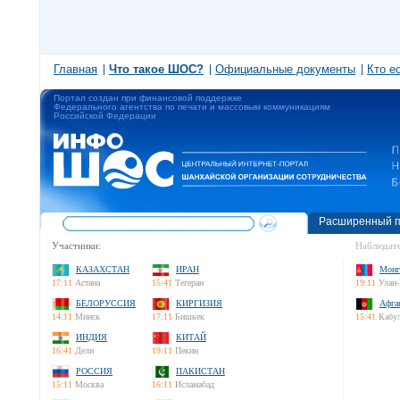
Главная
Что такое ШОС?
Официальные документы
Кто е
Портал создан при финансовой поддержке
Федерального агентства по печати и массовым коммуникациям
Российской Федерации
Расширенный п
Участники:
Наблюдате
КАЗАХСТАН
ИРАН
Монг
17:11
Астана
15:41
Тегеран
19:11
Улан-
БЕЛОРУССИЯ
КИРГИЗИЯ
Афга
14:11
Минск
17:11
Бишкек
15:41
Кабу
ИНДИЯ
КИТАЙ
16:41
Дели
19:11
Пекин
РОССИЯ
ПАКИСТАН
15:11
Москва
16:11
Исламабад