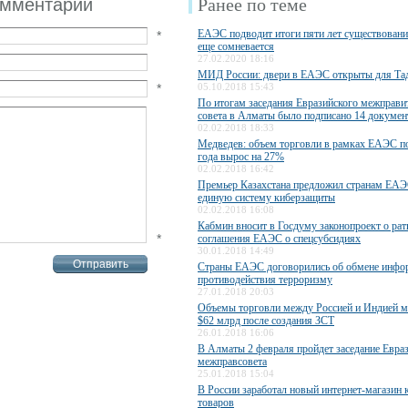
омментарий
Ранее по теме
ЕАЭС подводит итоги пяти лет существования
*
еще сомневается
27.02.2020 18:16
МИД России: двери в ЕАЭС открыты для Та
*
05.10.2018 15:43
По итогам заседания Евразийского межправи
совета в Алматы было подписано 14 докумен
02.02.2018 18:33
Медведев: объем торговли в рамках ЕАЭС п
года вырос на 27%
02.02.2018 16:42
Премьер Казахстана предложил странам ЕАЭ
единую систему киберзащиты
02.02.2018 16:08
Кабмин вносит в Госдуму законопроект о ра
*
соглашения ЕАЭС о спецсубсидиях
30.01.2018 14:49
Страны ЕАЭС договорились об обмене инфо
противодействия терроризму
27.01.2018 20:03
Объемы торговли между Россией и Индией м
$62 млрд после создания ЗСТ
26.01.2018 16:06
В Алматы 2 февраля пройдет заседание Евра
межправсовета
25.01.2018 15:04
В России заработал новый интернет-магазин 
товаров