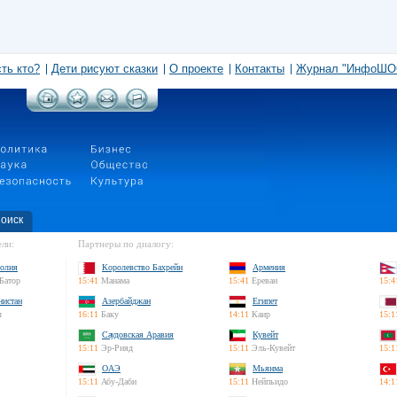
сть кто?
Дети рисуют сказки
О проекте
Контакты
Журнал "ИнфоШО
оиск
ли:
Партнеры по диалогу:
олия
Королевство Бахрейн
Армения
Батор
15:41
Манама
15:41
Ереван
15:4
нистан
Азербайджан
Египет
л
16:11
Баку
14:11
Каир
15:1
Саудовская Аравия
Кувейт
15:11
Эр-Рияд
15:11
Эль-Кувейт
15:1
ОАЭ
Мьянма
15:11
Абу-Даби
15:11
Нейпьидо
14:1