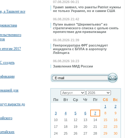
07.08.2026 06:21
Трамп заявил, что ракеты Patriot нужны
не только Украине, но и самим США
, а Ташкент все
06.08.2026 21:42
Путин вывел "Шереметьево" из
джикистана
стратегического списка с целью снять
препятствие для приватизации
тельственного
тов
06.08.2026 21:39
Генпрокуратура ФРГ расследует
о итогам 2017
инцидента с БПЛА в аэропорту
Лейпцига
06.08.2026 16:23
С создать
Заявления МИД России
тификации
рмацией для
Пн
Вт
Ср
Чт
Пт
Сб
Вс
огут вырасти до
1
2
3
4
5
6
7
8
9
зийского
10
11
12
13
14
15
16
17
18
19
20
21
22
23
китайских
24
25
26
27
28
29
30