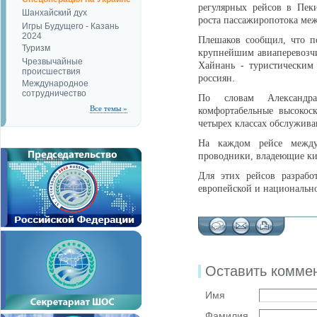
регулярных рейсов в Пек
Шанхайский дух
роста пассажиропотока ме
Игры Будущего - Казань
2024
Плешаков сообщил, что по
Туризм
крупнейшим авиаперевозч
Чрезвычайные
Хайнань - туристическим
происшествия
россиян.
Международное
сотрудничество
По словам Александра
Все темы »
комфортабельные высокоск
четырех классах обслужива
На каждом рейсе между
проводники, владеющие ки
Для этих рейсов разрабо
европейской и национальн
Оставить комме
Имя
Фамилия