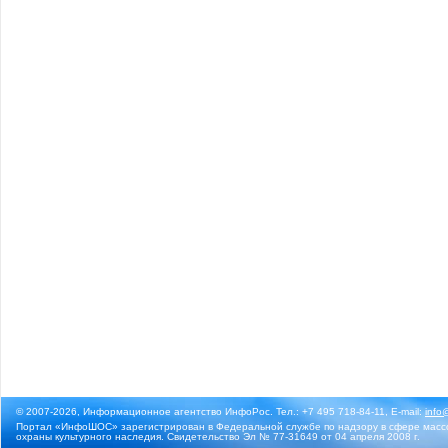
© 2007-2026, Информационное агентство ИнфоРос. Тел.: +7 495 718-84-11, E-mail:
info
Портал «ИнфоШОС» зарегистрирован в Федеральной службе по надзору в сфере массо
охраны культурного наследия. Свидетельство Эл № 77-31649 от 04 апреля 2008 г.