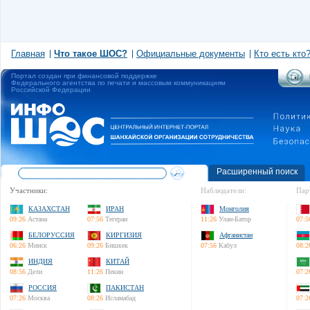
Главная
Что такое ШОС?
Официальные документы
Кто есть кто
Портал создан при финансовой поддержке
Федерального агентства по печати и массовым коммуникациям
Российской Федерации
Расширенный поиск
Участники:
Наблюдатели:
Пар
КАЗАХСТАН
ИРАН
Монголия
09:26
Астана
07:56
Тегеран
11:26
Улан-Батор
07:5
БЕЛОРУССИЯ
КИРГИЗИЯ
Афганистан
06:26
Минск
09:26
Бишкек
07:56
Кабул
08:2
ИНДИЯ
КИТАЙ
08:56
Дели
11:26
Пекин
07:2
РОССИЯ
ПАКИСТАН
07:26
Москва
08:26
Исламабад
07:2