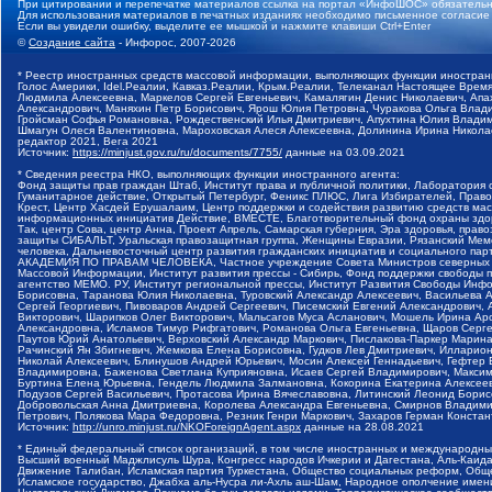
При цитировании и перепечатке материалов ссылка на портал «ИнфоШОС» обязательн
Для использования материалов в печатных изданиях необходимо письменное согласие
Если вы увидели ошибку, выделите ее мышкой и нажмите клавиши Ctrl+Enter
©
Создание сайта
- Инфорос, 2007-2026
* Реестр иностранных средств массовой информации, выполняющих функции иностранн
Голос Америки, Idel.Реалии, Кавказ.Реалии, Крым.Реалии, Телеканал Настоящее Время
Людмила Алексеевна, Маркелов Сергей Евгеньевич, Камалягин Денис Николаевич, Апах
Александрович, Маняхин Петр Борисович, Ярош Юлия Петровна, Чуракова Ольга Влади
Гройсман Софья Романовна, Рождественский Илья Дмитриевич, Апухтина Юлия Владимир
Шмагун Олеся Валентиновна, Мароховская Алеся Алексеевна, Долинина Ирина Никола
редактор 2021, Вега 2021
Источник:
https://minjust.gov.ru/ru/documents/7755/
данные на
03.09.2021
* Сведения реестра НКО, выполняющих функции иностранного агента:
Фонд защиты прав граждан Штаб, Институт права и публичной политики, Лаборатория
Гуманитарное действие, Открытый Петербург, Феникс ПЛЮС, Лига Избирателей, Правов
Крест, Центр Хасдей Ерушалаим, Центр поддержки и содействия развитию средств мас
информационных инициатив Действие, ВМЕСТЕ, Благотворительный фонд охраны здоров
Так, центр Сова, центр Анна, Проект Апрель, Самарская губерния, Эра здоровья, пр
защиты СИБАЛЬТ, Уральская правозащитная группа, Женщины Евразии, Рязанский Мемо
человека, Дальневосточный центр развития гражданских инициатив и социального пар
АКАДЕМИЯ ПО ПРАВАМ ЧЕЛОВЕКА, Частное учреждение Совета Министров северных стр
Массовой Информации, Институт развития прессы - Сибирь, Фонд поддержки свободы 
агентство МЕМО. РУ, Институт региональной прессы, Институт Развития Свободы Инф
Борисовна, Таранова Юлия Николаевна, Туровский Александр Алексеевич, Васильева 
Сергей Георгиевич, Пивоваров Андрей Сергеевич, Писемский Евгений Александрович,
Викторович, Шарипков Олег Викторович, Мальсагов Муса Асланович, Мошель Ирина Ар
Александровна, Исламов Тимур Рифгатович, Романова Ольга Евгеньевна, Щаров Серг
Паутов Юрий Анатольевич, Верховский Александр Маркович, Пислакова-Паркер Марина
Рачинский Ян Збигневич, Жемкова Елена Борисовна, Гудков Лев Дмитриевич, Иллари
Николай Алексеевич, Блинушов Андрей Юрьевич, Мосин Алексей Геннадьевич, Гефтер
Владимировна, Баженова Светлана Куприяновна, Исаев Сергей Владимирович, Максим
Буртина Елена Юрьевна, Гендель Людмила Залмановна, Кокорина Екатерина Алексеев
Подузов Сергей Васильевич, Протасова Ирина Вячеславовна, Литинский Леонид Борис
Добровольская Анна Дмитриевна, Королева Александра Евгеньевна, Смирнов Владими
Петрович, Полякова Мара Федоровна, Резник Генри Маркович, Захаров Герман Конста
Источник:
http://unro.minjust.ru/NKOForeignAgent.aspx
данные на
28.08.2021
* Единый федеральный список организаций, в том числе иностранных и международны
Высший военный Маджлисуль Шура, Конгресс народов Ичкерии и Дагестана, Аль-Каида, 
Движение Талибан, Исламская партия Туркестана, Общество социальных реформ, Общес
Исламское государство, Джабха аль-Нусра ли-Ахль аш-Шам, Народное ополчение имен