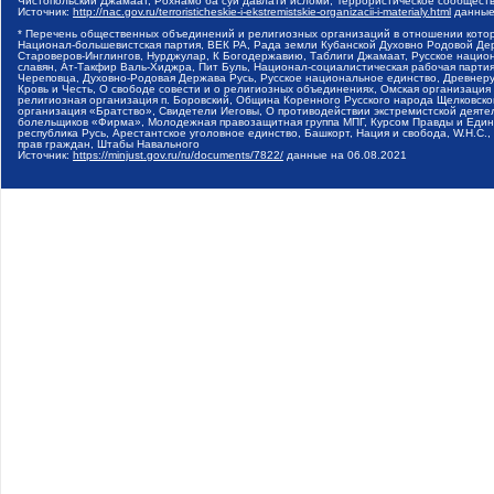
Чистопольский Джамаат, Рохнамо ба суи давлати исломи, Террористическое сообщест
Источник:
http://nac.gov.ru/terroristicheskie-i-ekstremistskie-organizacii-i-materialy.html
данные
* Перечень общественных объединений и религиозных организаций в отношении котор
Национал-большевистская партия, ВЕК РА, Рада земли Кубанской Духовно Родовой Де
Староверов-Инглингов, Нурджулар, К Богодержавию, Таблиги Джамаат, Русское наци
славян, Ат-Такфир Валь-Хиджра, Пит Буль, Национал-социалистическая рабочая парт
Череповца, Духовно-Родовая Держава Русь, Русское национальное единство, Древнер
Кровь и Честь, О свободе совести и о религиозных объединениях, Омская организаци
религиозная организация п. Боровский, Община Коренного Русского народа Щелковског
организация «Братство», Свидетели Иеговы, О противодействии экстремистской деяте
болельщиков «Фирма», Молодежная правозащитная группа МПГ, Курсом Правды и Единен
республика Русь, Арестантское уголовное единство, Башкорт, Нация и свобода, W.H.С
прав граждан, Штабы Навального
Источник:
https://minjust.gov.ru/ru/documents/7822/
данные на
06.08.2021