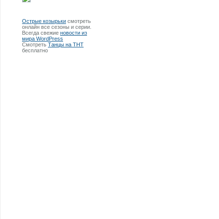
Острые козырьки
смотреть
онлайн все сезоны и серии.
Всегда свежие
новости из
мира WordPress
Смотреть
Танцы на ТНТ
бесплатно