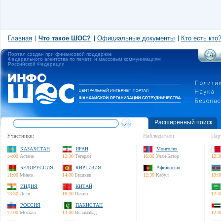
Главная
Что такое ШОС?
Официальные документы
Кто есть кто
Портал создан при финансовой поддержке
Федерального агентства по печати и массовым коммуникациям
Российской Федерации
Расширенный поиск
Участники:
Наблюдатели:
Пар
КАЗАХСТАН
ИРАН
Монголия
14:00
Астана
12:30
Тегеран
16:00
Улан-Батор
12:3
БЕЛОРУССИЯ
КИРГИЗИЯ
Афганистан
11:00
Минск
14:00
Бишкек
12:30
Кабул
13:0
ИНДИЯ
КИТАЙ
13:30
Дели
16:00
Пекин
12:0
РОССИЯ
ПАКИСТАН
12:00
Москва
13:00
Исламабад
12:0