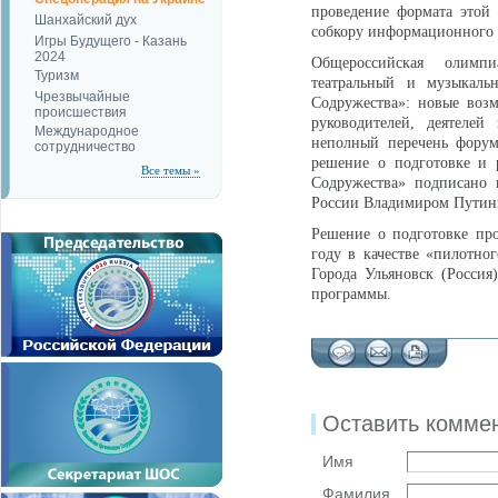
проведение формата этой
Шанхайский дух
собкору информационного 
Игры Будущего - Казань
2024
Общероссийская олимп
Туризм
театральный и музыкаль
Чрезвычайные
Содружества»: новые воз
происшествия
руководителей, деятелей
Международное
неполный перечень форум
сотрудничество
решение о подготовке и 
Все темы »
Содружества» подписано 
России Владимиром Путин
Решение о подготовке про
году в качестве «пилотног
Города Ульяновск (Росси
программы.
Оставить комме
Имя
Фамилия