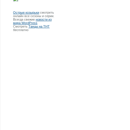
Острые козырьки
смотреть
онлайн все сезоны и серии.
Всегда свежие
новости из
мира WordPress
Смотреть
Танцы на ТНТ
бесплатно