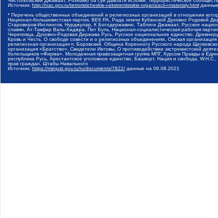
Чистопольский Джамаат, Рохнамо ба суи давлати исломи, Террористическое сообщест
Источник:
http://nac.gov.ru/terroristicheskie-i-ekstremistskie-organizacii-i-materialy.html
данные
* Перечень общественных объединений и религиозных организаций в отношении котор
Национал-большевистская партия, ВЕК РА, Рада земли Кубанской Духовно Родовой Де
Староверов-Инглингов, Нурджулар, К Богодержавию, Таблиги Джамаат, Русское наци
славян, Ат-Такфир Валь-Хиджра, Пит Буль, Национал-социалистическая рабочая парт
Череповца, Духовно-Родовая Держава Русь, Русское национальное единство, Древнер
Кровь и Честь, О свободе совести и о религиозных объединениях, Омская организаци
религиозная организация п. Боровский, Община Коренного Русского народа Щелковског
организация «Братство», Свидетели Иеговы, О противодействии экстремистской деяте
болельщиков «Фирма», Молодежная правозащитная группа МПГ, Курсом Правды и Единен
республика Русь, Арестантское уголовное единство, Башкорт, Нация и свобода, W.H.С
прав граждан, Штабы Навального
Источник:
https://minjust.gov.ru/ru/documents/7822/
данные на
06.08.2021