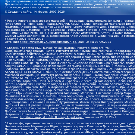
При цитировании и перепечатке материалов ссылка на портал «ИнфоШОС» обязательн
Для использования материалов в печатных изданиях необходимо письменное согласие
Если вы увидели ошибку, выделите ее мышкой и нажмите клавиши Ctrl+Enter
©
Создание сайта
- Инфорос, 2007-2026
* Реестр иностранных средств массовой информации, выполняющих функции иностранн
Голос Америки, Idel.Реалии, Кавказ.Реалии, Крым.Реалии, Телеканал Настоящее Время
Людмила Алексеевна, Маркелов Сергей Евгеньевич, Камалягин Денис Николаевич, Апах
Александрович, Маняхин Петр Борисович, Ярош Юлия Петровна, Чуракова Ольга Влади
Гройсман Софья Романовна, Рождественский Илья Дмитриевич, Апухтина Юлия Владимир
Шмагун Олеся Валентиновна, Мароховская Алеся Алексеевна, Долинина Ирина Никола
редактор 2021, Вега 2021
Источник:
https://minjust.gov.ru/ru/documents/7755/
данные на
03.09.2021
* Сведения реестра НКО, выполняющих функции иностранного агента:
Фонд защиты прав граждан Штаб, Институт права и публичной политики, Лаборатория
Гуманитарное действие, Открытый Петербург, Феникс ПЛЮС, Лига Избирателей, Правов
Крест, Центр Хасдей Ерушалаим, Центр поддержки и содействия развитию средств мас
информационных инициатив Действие, ВМЕСТЕ, Благотворительный фонд охраны здоров
Так, центр Сова, центр Анна, Проект Апрель, Самарская губерния, Эра здоровья, пр
защиты СИБАЛЬТ, Уральская правозащитная группа, Женщины Евразии, Рязанский Мемо
человека, Дальневосточный центр развития гражданских инициатив и социального пар
АКАДЕМИЯ ПО ПРАВАМ ЧЕЛОВЕКА, Частное учреждение Совета Министров северных стр
Массовой Информации, Институт развития прессы - Сибирь, Фонд поддержки свободы 
агентство МЕМО. РУ, Институт региональной прессы, Институт Развития Свободы Инф
Борисовна, Таранова Юлия Николаевна, Туровский Александр Алексеевич, Васильева 
Сергей Георгиевич, Пивоваров Андрей Сергеевич, Писемский Евгений Александрович,
Викторович, Шарипков Олег Викторович, Мальсагов Муса Асланович, Мошель Ирина Ар
Александровна, Исламов Тимур Рифгатович, Романова Ольга Евгеньевна, Щаров Серг
Паутов Юрий Анатольевич, Верховский Александр Маркович, Пислакова-Паркер Марина
Рачинский Ян Збигневич, Жемкова Елена Борисовна, Гудков Лев Дмитриевич, Иллари
Николай Алексеевич, Блинушов Андрей Юрьевич, Мосин Алексей Геннадьевич, Гефтер
Владимировна, Баженова Светлана Куприяновна, Исаев Сергей Владимирович, Максим
Буртина Елена Юрьевна, Гендель Людмила Залмановна, Кокорина Екатерина Алексеев
Подузов Сергей Васильевич, Протасова Ирина Вячеславовна, Литинский Леонид Борис
Добровольская Анна Дмитриевна, Королева Александра Евгеньевна, Смирнов Владими
Петрович, Полякова Мара Федоровна, Резник Генри Маркович, Захаров Герман Конста
Источник:
http://unro.minjust.ru/NKOForeignAgent.aspx
данные на
28.08.2021
* Единый федеральный список организаций, в том числе иностранных и международны
Высший военный Маджлисуль Шура, Конгресс народов Ичкерии и Дагестана, Аль-Каида, 
Движение Талибан, Исламская партия Туркестана, Общество социальных реформ, Общес
Исламское государство, Джабха аль-Нусра ли-Ахль аш-Шам, Народное ополчение имен