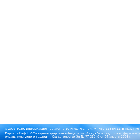
© 2007-2026, Информационное агентство ИнфоРос. Тел.: +7 495 718-84-11, E-mail:
info
Портал «ИнфоШОС» зарегистрирован в Федеральной службе по надзору в сфере массо
охраны культурного наследия. Свидетельство Эл № 77-31649 от 04 апреля 2008 г.