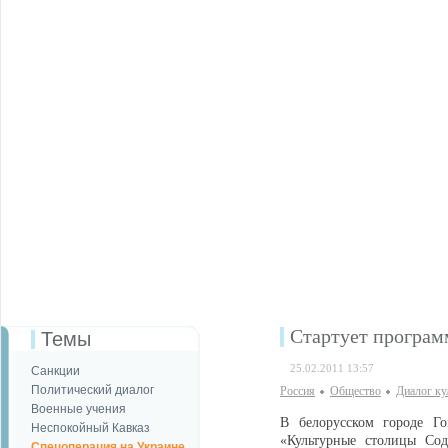
Стартует програм
Темы
25.02.2011 13:57
Санкции
Политический диалог
Россия
Общество
Диалог ку
Военные учения
В белорусском городе Го
Неспокойный Кавказ
«Культурные столицы Сод
Спецоперация на Украине