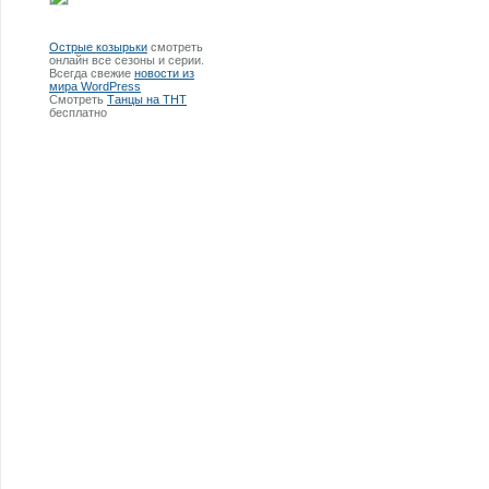
Острые козырьки
смотреть
онлайн все сезоны и серии.
Всегда свежие
новости из
мира WordPress
Смотреть
Танцы на ТНТ
бесплатно