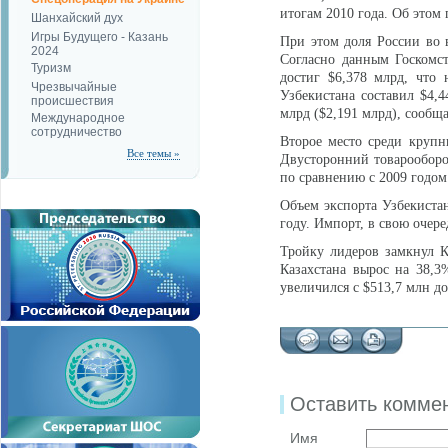
итогам 2010 года. Об этом 
Шанхайский дух
Игры Будущего - Казань
При этом доля России во 
2024
Согласно данным Госкомст
Туризм
достиг $6,378 млрд, что
Чрезвычайные
Узбекистана составил $4,4
происшествия
млрд ($2,191 млрд), сообща
Международное
сотрудничество
Второе место среди крупн
Все темы »
Двусторонний товарооборот
по сравнению с 2009 годом
Объем экспорта Узбекистан
году. Импорт, в свою очере
Тройку лидеров замкнул К
Казахстана вырос на 38,3
увеличился с $513,7 млн до
Оставить комме
Имя