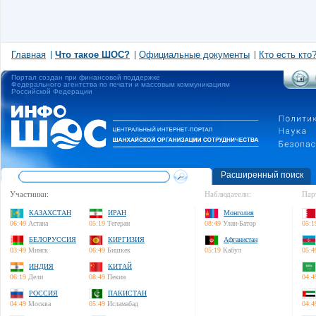
Главная
Что такое ШОС?
Официальные документы
Кто есть кто
Портал создан при финансовой поддержке
Федерального агентства по печати и массовым коммуникациям
Российской Федерации
Расширенный поиск
Участники:
Наблюдатели:
Пар
КАЗАХСТАН
ИРАН
Монголия
06:49
Астана
05:19
Тегеран
08:49
Улан-Батор
05:1
БЕЛОРУССИЯ
КИРГИЗИЯ
Афганистан
03:49
Минск
06:49
Бишкек
05:19
Кабул
05:4
ИНДИЯ
КИТАЙ
06:19
Дели
08:49
Пекин
04:4
РОССИЯ
ПАКИСТАН
04:49
Москва
05:49
Исламабад
04:4