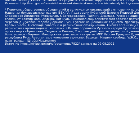
Чистопольский Джамаат, Рохнамо ба суи давлати исломи, Террористическое сообщест
Источник:
http://nac.gov.ru/terroristicheskie-i-ekstremistskie-organizacii-i-materialy.html
данные
* Перечень общественных объединений и религиозных организаций в отношении котор
Национал-большевистская партия, ВЕК РА, Рада земли Кубанской Духовно Родовой Де
Староверов-Инглингов, Нурджулар, К Богодержавию, Таблиги Джамаат, Русское наци
славян, Ат-Такфир Валь-Хиджра, Пит Буль, Национал-социалистическая рабочая парт
Череповца, Духовно-Родовая Держава Русь, Русское национальное единство, Древнер
Кровь и Честь, О свободе совести и о религиозных объединениях, Омская организаци
религиозная организация п. Боровский, Община Коренного Русского народа Щелковског
организация «Братство», Свидетели Иеговы, О противодействии экстремистской деяте
болельщиков «Фирма», Молодежная правозащитная группа МПГ, Курсом Правды и Единен
республика Русь, Арестантское уголовное единство, Башкорт, Нация и свобода, W.H.С
прав граждан, Штабы Навального
Источник:
https://minjust.gov.ru/ru/documents/7822/
данные на
06.08.2021