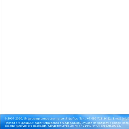
© 2007-2026, Информационное агентство ИнфоРос. Тел.: +7 495 718-84-11, E-mail:
info
Портал «ИнфоШОС» зарегистрирован в Федеральной службе по надзору в сфере массо
охраны культурного наследия. Свидетельство Эл № 77-31649 от 04 апреля 2008 г.