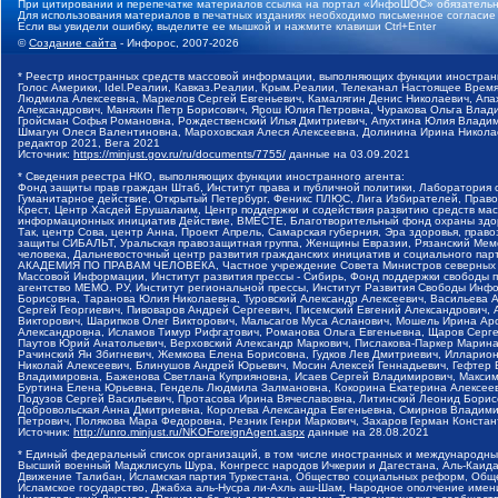
При цитировании и перепечатке материалов ссылка на портал «ИнфоШОС» обязательн
Для использования материалов в печатных изданиях необходимо письменное согласие
Если вы увидели ошибку, выделите ее мышкой и нажмите клавиши Ctrl+Enter
©
Создание сайта
- Инфорос, 2007-2026
* Реестр иностранных средств массовой информации, выполняющих функции иностранн
Голос Америки, Idel.Реалии, Кавказ.Реалии, Крым.Реалии, Телеканал Настоящее Время
Людмила Алексеевна, Маркелов Сергей Евгеньевич, Камалягин Денис Николаевич, Апах
Александрович, Маняхин Петр Борисович, Ярош Юлия Петровна, Чуракова Ольга Влади
Гройсман Софья Романовна, Рождественский Илья Дмитриевич, Апухтина Юлия Владимир
Шмагун Олеся Валентиновна, Мароховская Алеся Алексеевна, Долинина Ирина Никола
редактор 2021, Вега 2021
Источник:
https://minjust.gov.ru/ru/documents/7755/
данные на
03.09.2021
* Сведения реестра НКО, выполняющих функции иностранного агента:
Фонд защиты прав граждан Штаб, Институт права и публичной политики, Лаборатория
Гуманитарное действие, Открытый Петербург, Феникс ПЛЮС, Лига Избирателей, Правов
Крест, Центр Хасдей Ерушалаим, Центр поддержки и содействия развитию средств мас
информационных инициатив Действие, ВМЕСТЕ, Благотворительный фонд охраны здоров
Так, центр Сова, центр Анна, Проект Апрель, Самарская губерния, Эра здоровья, пр
защиты СИБАЛЬТ, Уральская правозащитная группа, Женщины Евразии, Рязанский Мемо
человека, Дальневосточный центр развития гражданских инициатив и социального пар
АКАДЕМИЯ ПО ПРАВАМ ЧЕЛОВЕКА, Частное учреждение Совета Министров северных стр
Массовой Информации, Институт развития прессы - Сибирь, Фонд поддержки свободы 
агентство МЕМО. РУ, Институт региональной прессы, Институт Развития Свободы Инф
Борисовна, Таранова Юлия Николаевна, Туровский Александр Алексеевич, Васильева 
Сергей Георгиевич, Пивоваров Андрей Сергеевич, Писемский Евгений Александрович,
Викторович, Шарипков Олег Викторович, Мальсагов Муса Асланович, Мошель Ирина Ар
Александровна, Исламов Тимур Рифгатович, Романова Ольга Евгеньевна, Щаров Серг
Паутов Юрий Анатольевич, Верховский Александр Маркович, Пислакова-Паркер Марина
Рачинский Ян Збигневич, Жемкова Елена Борисовна, Гудков Лев Дмитриевич, Иллари
Николай Алексеевич, Блинушов Андрей Юрьевич, Мосин Алексей Геннадьевич, Гефтер
Владимировна, Баженова Светлана Куприяновна, Исаев Сергей Владимирович, Максим
Буртина Елена Юрьевна, Гендель Людмила Залмановна, Кокорина Екатерина Алексеев
Подузов Сергей Васильевич, Протасова Ирина Вячеславовна, Литинский Леонид Борис
Добровольская Анна Дмитриевна, Королева Александра Евгеньевна, Смирнов Владими
Петрович, Полякова Мара Федоровна, Резник Генри Маркович, Захаров Герман Конста
Источник:
http://unro.minjust.ru/NKOForeignAgent.aspx
данные на
28.08.2021
* Единый федеральный список организаций, в том числе иностранных и международны
Высший военный Маджлисуль Шура, Конгресс народов Ичкерии и Дагестана, Аль-Каида, 
Движение Талибан, Исламская партия Туркестана, Общество социальных реформ, Общес
Исламское государство, Джабха аль-Нусра ли-Ахль аш-Шам, Народное ополчение имен