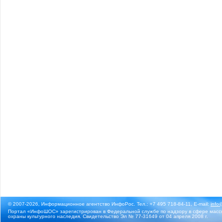
© 2007-2026, Информационное агентство ИнфоРос. Тел.: +7 495 718-84-11, E-mail:
info
Портал «ИнфоШОС» зарегистрирован в Федеральной службе по надзору в сфере массо
охраны культурного наследия. Свидетельство Эл № 77-31649 от 04 апреля 2008 г.