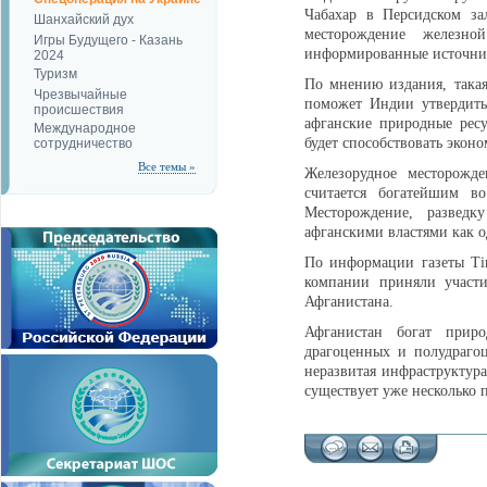
Чабахар в Персидском за
Шанхайский дух
месторождение железно
Игры Будущего - Казань
информированные источни
2024
Туризм
По мнению издания, такая
Чрезвычайные
поможет Индии утвердитьс
происшествия
афганские природные ресу
Международное
будет способствовать эконо
сотрудничество
Все темы »
Железорудное месторожд
считается богатейшим в
Месторождение, разведку
афганскими властями как о
По информации газеты Tim
компании приняли участи
Афганистана.
Афганистан богат приро
драгоценных и полудраго
неразвитая инфраструктура
существует уже несколько 