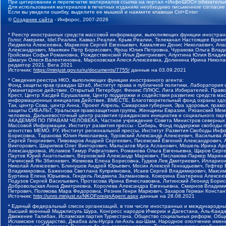
При цитировании и перепечатке материалов ссылка на портал «ИнфоШОС» обязательн
Для использования материалов в печатных изданиях необходимо письменное согласие
Если вы увидели ошибку, выделите ее мышкой и нажмите клавиши Ctrl+Enter
©
Создание сайта
- Инфорос, 2007-2026
* Реестр иностранных средств массовой информации, выполняющих функции иностранн
Голос Америки, Idel.Реалии, Кавказ.Реалии, Крым.Реалии, Телеканал Настоящее Время
Людмила Алексеевна, Маркелов Сергей Евгеньевич, Камалягин Денис Николаевич, Апах
Александрович, Маняхин Петр Борисович, Ярош Юлия Петровна, Чуракова Ольга Влади
Гройсман Софья Романовна, Рождественский Илья Дмитриевич, Апухтина Юлия Владимир
Шмагун Олеся Валентиновна, Мароховская Алеся Алексеевна, Долинина Ирина Никола
редактор 2021, Вега 2021
Источник:
https://minjust.gov.ru/ru/documents/7755/
данные на
03.09.2021
* Сведения реестра НКО, выполняющих функции иностранного агента:
Фонд защиты прав граждан Штаб, Институт права и публичной политики, Лаборатория
Гуманитарное действие, Открытый Петербург, Феникс ПЛЮС, Лига Избирателей, Правов
Крест, Центр Хасдей Ерушалаим, Центр поддержки и содействия развитию средств мас
информационных инициатив Действие, ВМЕСТЕ, Благотворительный фонд охраны здоров
Так, центр Сова, центр Анна, Проект Апрель, Самарская губерния, Эра здоровья, пр
защиты СИБАЛЬТ, Уральская правозащитная группа, Женщины Евразии, Рязанский Мемо
человека, Дальневосточный центр развития гражданских инициатив и социального пар
АКАДЕМИЯ ПО ПРАВАМ ЧЕЛОВЕКА, Частное учреждение Совета Министров северных стр
Массовой Информации, Институт развития прессы - Сибирь, Фонд поддержки свободы 
агентство МЕМО. РУ, Институт региональной прессы, Институт Развития Свободы Инф
Борисовна, Таранова Юлия Николаевна, Туровский Александр Алексеевич, Васильева 
Сергей Георгиевич, Пивоваров Андрей Сергеевич, Писемский Евгений Александрович,
Викторович, Шарипков Олег Викторович, Мальсагов Муса Асланович, Мошель Ирина Ар
Александровна, Исламов Тимур Рифгатович, Романова Ольга Евгеньевна, Щаров Серг
Паутов Юрий Анатольевич, Верховский Александр Маркович, Пислакова-Паркер Марина
Рачинский Ян Збигневич, Жемкова Елена Борисовна, Гудков Лев Дмитриевич, Иллари
Николай Алексеевич, Блинушов Андрей Юрьевич, Мосин Алексей Геннадьевич, Гефтер
Владимировна, Баженова Светлана Куприяновна, Исаев Сергей Владимирович, Максим
Буртина Елена Юрьевна, Гендель Людмила Залмановна, Кокорина Екатерина Алексеев
Подузов Сергей Васильевич, Протасова Ирина Вячеславовна, Литинский Леонид Борис
Добровольская Анна Дмитриевна, Королева Александра Евгеньевна, Смирнов Владими
Петрович, Полякова Мара Федоровна, Резник Генри Маркович, Захаров Герман Конста
Источник:
http://unro.minjust.ru/NKOForeignAgent.aspx
данные на
28.08.2021
* Единый федеральный список организаций, в том числе иностранных и международны
Высший военный Маджлисуль Шура, Конгресс народов Ичкерии и Дагестана, Аль-Каида, 
Движение Талибан, Исламская партия Туркестана, Общество социальных реформ, Общес
Исламское государство, Джабха аль-Нусра ли-Ахль аш-Шам, Народное ополчение имен