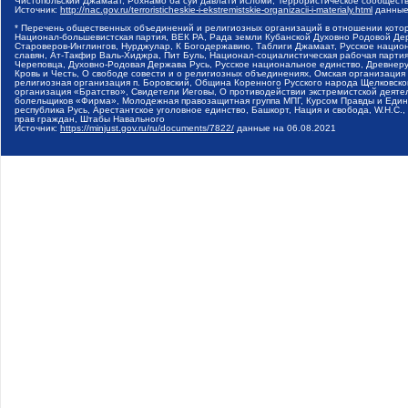
Чистопольский Джамаат, Рохнамо ба суи давлати исломи, Террористическое сообщест
Источник:
http://nac.gov.ru/terroristicheskie-i-ekstremistskie-organizacii-i-materialy.html
данные
* Перечень общественных объединений и религиозных организаций в отношении котор
Национал-большевистская партия, ВЕК РА, Рада земли Кубанской Духовно Родовой Де
Староверов-Инглингов, Нурджулар, К Богодержавию, Таблиги Джамаат, Русское наци
славян, Ат-Такфир Валь-Хиджра, Пит Буль, Национал-социалистическая рабочая парт
Череповца, Духовно-Родовая Держава Русь, Русское национальное единство, Древнер
Кровь и Честь, О свободе совести и о религиозных объединениях, Омская организаци
религиозная организация п. Боровский, Община Коренного Русского народа Щелковског
организация «Братство», Свидетели Иеговы, О противодействии экстремистской деяте
болельщиков «Фирма», Молодежная правозащитная группа МПГ, Курсом Правды и Единен
республика Русь, Арестантское уголовное единство, Башкорт, Нация и свобода, W.H.С
прав граждан, Штабы Навального
Источник:
https://minjust.gov.ru/ru/documents/7822/
данные на
06.08.2021