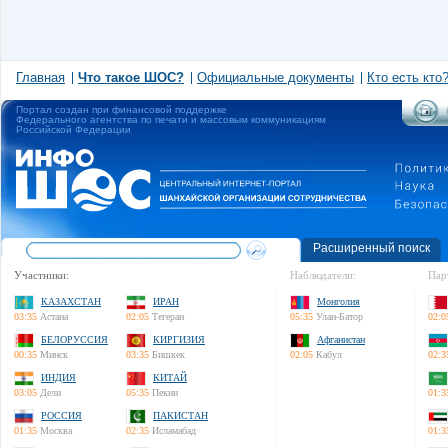
Главная
Что такое ШОС?
Официальные документы
Кто есть кто
Портал создан при финансовой поддержке
Федерального агентства по печати и массовым коммуникациям
Российской Федерации
Расширенный поиск
Участники:
Наблюдатели:
Пар
КАЗАХСТАН
ИРАН
Монголия
03:35
Астана
02:05
Тегеран
05:35
Улан-Батор
02:0
БЕЛОРУССИЯ
КИРГИЗИЯ
Афганистан
00:35
Минск
03:35
Бишкек
02:05
Кабул
02:3
ИНДИЯ
КИТАЙ
03:05
Дели
05:35
Пекин
01:3
РОССИЯ
ПАКИСТАН
01:35
Москва
02:35
Исламабад
01:3