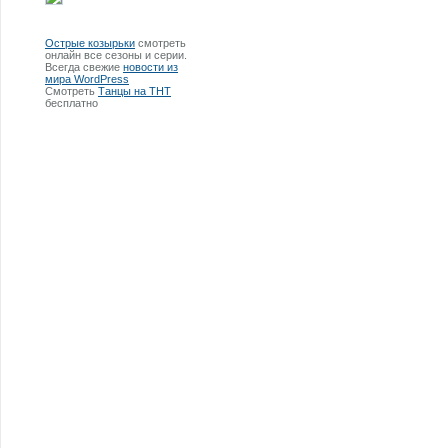
Острые козырьки
смотреть
онлайн все сезоны и серии.
Всегда свежие
новости из
мира WordPress
Смотреть
Танцы на ТНТ
бесплатно