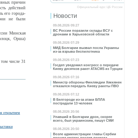
тивных причин
Официальный курс ЦБ России
сть действий
ь его города-
Новости
 они не были
09.08.2026 09:27
ВС России поразили склады ВСУ с
оссии Минская
дронами в Харьковской области
олоцк, Орша)
09.08.2026 07:29
МИД Болгарии вызвал посла Украины
из-за взрыва беспилотника
09.08.2026 07:23
 том числе 31
Госдеп уведомил конгресс о передаче
Киеву десятков ракет ATACMS из Турции
09.08.2026 07:16
Министр обороны Финляндии Хяккянен
отказался передать Киеву ракеты ПВО
09.08.2026 07:12
В Белгороде из-за атаки БПЛА
пострадали 13 человек
08.08.2026 20:56
я открытием
Упавший в Болгарии дрон, скорее
всего, был украинским, пишут СМИ
ыставки
08.08.2026 20:50
Возле администрации главы Сербии
прошел митинг против приезда