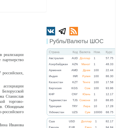
Рубль/Валюты ШОС
Страна
Код
Валюта
Ном.
Курс
в реализации
Австралия
AUD
Доллар
1
57.75
е партнерство
Азербайджан
AZN
Манат
1
48.33
Армения
AMD
Драм
100
22.44
7 российских,
Индия
INR
Рупия
100
86.30
Казахстан
KZT
Тенге
100
17.58
й ассоциации
Киргизия
KGS
Сом
100
93.96
Белорусской
КНР
CNY
Юань
1
12.17
ома Станислав
Таджикистан
TJS
Сомони
10
88.85
кой торгово-
ов. Обоюдным
Турецкая
TRY
Лира
10
17.28
российского
Узбекистан
UZS
Сум
10000
68.75
Cша
USD
Доллар
1
82.17
Нина Иванова
Eвропа
EUR
Евро
1
94.84