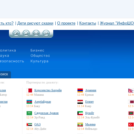
сть кто?
Дети рисуют сказки
О проекте
Контакты
Журнал "ИнфоШО
оиск
ли:
Партнеры по диалогу:
олия
Королевство Бахрейн
Армения
Батор
12:44
Манама
12:44
Ереван
12:4
нистан
Азербайджан
Египет
л
13:14
Баку
11:14
Каир
12:1
Саудовская Аравия
Кувейт
12:14
Эр-Рияд
12:14
Эль-Кувейт
12:1
ОАЭ
Мьянма
12:14
Абу-Даби
12:14
Нейпьидо
11:1