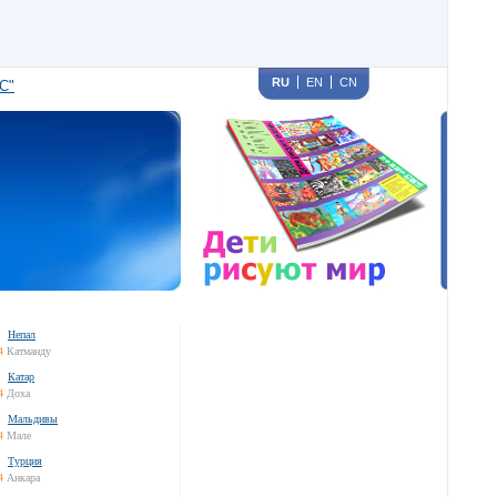
RU
EN
CN
С"
Непал
4
Катманду
Катар
4
Доха
Мальдивы
4
Мале
Турция
4
Анкара