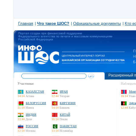
Главная
Что такое ШОС?
Официальные документы
Кто е
Портал создан при финансовой поддержке
Федерального агентства по печати и массовым коммуникациям
Российской Федерации
Расширенный п
Участники:
Наблюдате
КАЗАХСТАН
ИРАН
Монг
14:14
Астана
12:44
Тегеран
16:14
Улан-
БЕЛОРУССИЯ
КИРГИЗИЯ
Афга
11:14
Минск
14:14
Бишкек
12:44
Кабу
ИНДИЯ
КИТАЙ
13:44
Дели
16:14
Пекин
РОССИЯ
ПАКИСТАН
12:14
Москва
13:14
Исламабад