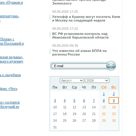
чер «Пушкин и
Зеленского
08.08.2026 17:25
литературно-
Уиткофф и Кушнер могут посетить Киев
»
и Москву на следующей неделе
08.08.2026 17:22
ВС РФ установили контроль над
Ивановкой Харьковской области
«Пеппи» с
сии Посохиной и
08.08.2026 09:39
Что известно об атаках БПЛА на
регионы России
нские ведьмы».
своего мужчину
ь о свадебном
Пн
Вт
Ср
Чт
Пт
Сб
Вс
 фарс «Чего
1
2
3
4
5
6
7
8
9
ах» состоится
«Безрукий из
10
11
12
13
14
15
16
17
18
19
20
21
22
23
24
25
26
27
28
29
30
31