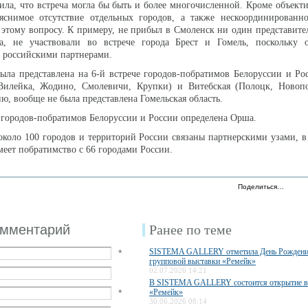
ила, что встреча могла бы быть и более многочисленной. Кроме объек
яснимое отсутствие отдельных городов, а также нескоординированно
 этому вопросу. К примеру, не прибыл в Смоленск ни один представител
а, не участвовали во встрече города Брест и Гомель, поскольку
 российскими партнерами.
ыла представлена на 6-й встрече городов-побратимов Белоруссии и Р
Вилейка, Жодино, Смолевичи, Крупки) и Витебская (Полоцк, Новоп
ю, вообще не была представлена Гомельская область.
 городов-побратимов Белоруссии и России определена Орша.
около 100 городов и территорий России связаны партнерскими узами, в
меет побратимство с 66 городами России.
Поделиться…
омментарий
Ранее по теме
SISTEMA GALLERY отметила День Рождени
*
групповой выставки «Ремейк»
02.07.2026 14:21
В SISTEMA GALLERY состоится открытие в
*
«Ремейк»
30.06.2026 08:14