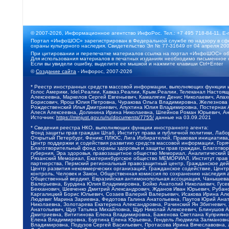
© 2007-2026, Информационное агентство ИнфоРос. Тел.: +7 495 718-84-11, E-
Портал «ИнфоШОС» зарегистрирован в Федеральной службе по надзору в сфе
охраны культурного наследия. Свидетельство Эл № 77-31649 от 04 апреля 200
При цитировании и перепечатке материалов ссылка на портал «ИнфоШОС» об
Для использования материалов в печатных изданиях необходимо письменное 
Если вы увидели ошибку, выделите ее мышкой и нажмите клавиши Ctrl+Enter
©
Создание сайта
- Инфорос, 2007-2026
* Реестр иностранных средств массовой информации, выполняющих функции 
Голос Америки, Idel.Реалии, Кавказ.Реалии, Крым.Реалии, Телеканал Настоя
Алексеевна, Маркелов Сергей Евгеньевич, Камалягин Денис Николаевич, Апах
Борисович, Ярош Юлия Петровна, Чуракова Ольга Владимировна, Железнова М
Рождественский Илья Дмитриевич, Апухтина Юлия Владимировна, Постернак Ал
Алеся Алексеевна, Долинина Ирина Николаевна, Шлейнов Роман Юрьевич, Ани
Источник:
https://minjust.gov.ru/ru/documents/7755/
данные на
03.09.2021
* Сведения реестра НКО, выполняющих функции иностранного агента:
Фонд защиты прав граждан Штаб, Институт права и публичной политики, Лаб
Открытый Петербург, Феникс ПЛЮС, Лига Избирателей, Правовая инициатива, 
Центр поддержки и содействия развитию средств массовой информации, Горя
Благотворительный фонд охраны здоровья и защиты прав граждан, Благотвори
губерния, Эра здоровья, правозащитное общество Мемориал, Аналитический 
Рязанский Мемориал, Екатеринбургское общество МЕМОРИАЛ, Институт прав ч
партнерства, Пермский региональный правозащитный центр, Гражданское де
Центр развития некоммерческих организаций, Гражданское содействие, Цент
контроль, Человек и Закон, Общественная комиссия по сохранению наследия
Общественный вердикт, Евразийская антимонопольная ассоциация, Чанышева 
Валерьевна, Бурдина Юлия Владимировна, Бойко Анатолий Николаевич, Гусев
Бекханович, Шевченко Дмитрий Александрович, Жданов Иван Юрьевич, Рубано
Каргалицкий Борис Юльевич, Созаев Валерий Валерьевич, Исакова Ирина Ал
Людевиг Марина Зариевна, Федотова Галина Анатольевна, Паутов Юрий Анато
Николаевна, Золотарева Екатерина Александровна, Рачинский Ян Збигневич
Анатольевич, Щур Татьяна Михайловна, Щур Николай Алексеевич, Блинушов 
Дмитриевна, Вититинова Елена Владимировна, Баженова Светлана Куприяновн
Елена Владимировна, Буртина Елена Юрьевна, Гендель Людмила Залмановна,
Владимировна, Подузов Сергей Васильевич, Протасова Ирина Вячеславовна, 