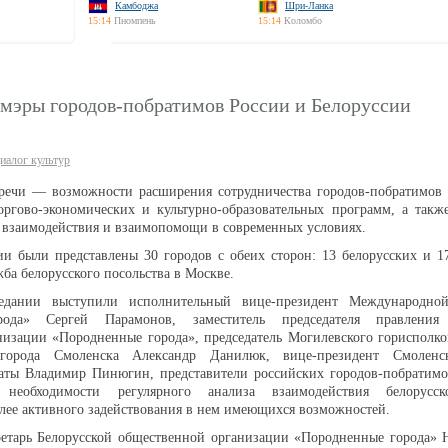
Камбоджа
Шри-Ланка
15:14
Пномпень
15:14
Коломбо
 мэры городов-побратимов России и Белоруссии
иалог культур
речи — возможности расширения сотрудничества городов-побратимов 
оргово-экономических и культурно-образовательных программ, а такж
р взаимодействия и взаимопомощи в современных условиях.
и были представлены 30 городов с обеих сторон: 13 белорусских и 1
ба белорусского посольства в Москве.
едании выступили исполнительный вице-президент Международно
ода» Сергей Парамонов, заместитель председателя правления 
низации «Породненные города», председатель Могилевского горисполк
 города Смоленска Александр Данилюк, вице-президент Смоленс
ты Владимир Пинюгин, представители российских городов-побратим
обходимости регулярного анализа взаимодействия белорусско-
олее активного задействования в нем имеющихся возможностей.
ретарь Белорусской общественной организации «Породненные города» 