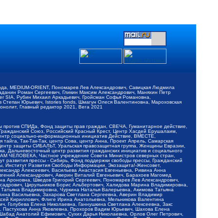
обода, MEDIUM-ORIENT, Пономарев Лев Александрович, Савицкая Людмила
Баданин Роман Сергеевич, Гликин Максим Александрович, Маняхин Петр
er SIA, Рубин Михаил Аркадьевич, Гройсман Софья Романовна,
Степан Юрьевич, Istories fonds, Шмагун Олеся Валентиновна, Мароховская
нолит, Главный редактор 2021, Вега 2021
Мы против СПИДа, Фонд защиты прав граждан, СВЕЧА, Гуманитарное действие,
 Гражданский Союз, Российский Красный Крест, Центр Хасдей Ерушалаим,
 Центр социально-информационных инициатив Действие, ВМЕСТЕ,
айга, Так-Так-Так, центр Сова, центр Анна, Проект Апрель, Самарская
Центр защиты СИБАЛЬТ, Уральская правозащитная группа, Женщины Евразии,
ка, Дальневосточный центр развития гражданских инициатив и социального
АВАМ ЧЕЛОВЕКА, Частное учреждение Совета Министров северных стран,
т развития прессы - Сибирь, Фонд поддержки свободы прессы, Гражданский
ы, Институт Развития Свободы Информации, Экозащита!-Женсовет,
ександр Алексеевич, Васильева Анастасия Евгеньевна, Ривина Анна
вгений Александрович, Аверин Виталий Евгеньевич, Барахоев Магомед
на Ароновна, Шведов Григорий Сергеевич, Пономарев Лев Александрович,
ксадрович, Цирульников Борис Альбертович, Халидова Марина Владимировна,
 Татьяна Владимировна, Чуркина Наталья Валерьевна, Акимова Татьяна
 Анна Васильевна, Захарова Светлана Сергеевна, Аверин Владимир
ксей Кириллович, Флиге Ирина Анатольевна, Мельникова Валентина
, Голубева Елена Николаевна, Ганнушкина Светлана Алексеевна, Закс
, Пастухова Анна Яковлевна, Прохоров Вадим Юрьевич, Шахова Елена
 Шабад Анатолий Ефимович, Сухих Дарья Николаевна, Орлов Олег Петрович,