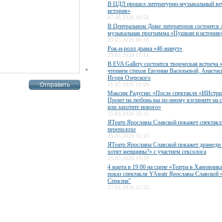
В ЦДЛ прошел литературно-музыкальный ве
история»
07.06.2026 10:51
В Центральном Доме литераторов состоится 
музыкальная программа «Пушкин и история
29.05.2026 09:16
Рок-н-ролл драма «46 минут»
23.05.2026 17:11
В EVA Gallery состоится творческая встреча 
*
чтением стихов Евгении Васильевой, Анаста
Игоря Озерского
11.05.2026 11:08
Максим Радугин: «После спектакля «ИИстри
Промт на любовь вы по-иному взгляните на 
или захотите нового»
25.03.2026 16:22
ЯТеатр Ярославы Славской покажет спектакл
переполохе
25.03.2026 12:10
ЯТеатр Ярославы Славской покажет драмеди
хотят женщины?» с участием сексолога
25.03.2026 10:58
4 марта в 19.00 на сцене «Театра в Хамовник
показ спектакля YAteatr Ярославы Славской 
Спокэна"
27.02.2026 12:35