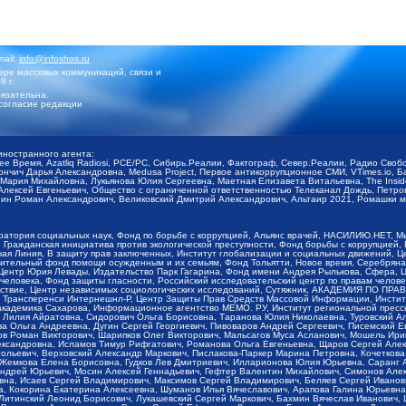
mail:
info@infoshos.ru
ре массовых коммуникаций, связи и
8 г.
язательна.
согласие редакции
иностранного агента:
щее Время, Azatliq Radiosi, PCE/PC, Сибирь.Реалии, Фактограф, Север.Реалии, Радио Св
ончич Дарья Александровна, Medusa Project, Первое антикоррупционное СМИ, VTimes.io, 
ария Михайловна, Лукьянова Юлия Сергеевна, Маетная Елизавета Витальевна, The Insid
ексей Евгеньевич, Общество с ограниченной ответственностью Телеканал Дождь, Петров 
н Роман Александрович, Великовский Дмитрий Александрович, Альтаир 2021, Ромашки мо
оратория социальных наук, Фонд по борьбе с коррупцией, Альянс врачей, НАСИЛИЮ.НЕТ, 
Гражданская инициатива против экологической преступности, Фонд борьбы с коррупцией,
чая Линия, В защиту прав заключенных, Институт глобализации и социальных движений,
тельный фонд помощи осужденным и их семьям, Фонд Тольятти, Новое время, Серебряная т
Центр Юрия Левады, Издательство Парк Гагарина, Фонд имени Андрея Рылькова, Сфера, 
еловека, Фонд защиты гласности, Российский исследовательский центр по правам челове
йствие, Центр независимых социологических исследований, Сутяжник, АКАДЕМИЯ ПО ПР
р Трансперенси Интернешнл-Р, Центр Защиты Прав Средств Массовой Информации, Институ
 академика Сахарова, Информационное агентство МЕМО. РУ, Институт региональной пресс
Лилия Айратовна, Сидорович Ольга Борисовна, Таранова Юлия Николаевна, Туровский Ал
а Ольга Андреевна, Дугин Сергей Георгиевич, Пивоваров Андрей Сергеевич, Писемский Е
в Роман Викторович, Шарипков Олег Викторович, Мальсагов Муса Асланович, Мошель Ири
ександровна, Исламов Тимур Рифгатович, Романова Ольга Евгеньевна, Щаров Сергей Але
льевич, Верховский Александр Маркович, Пислакова-Паркер Марина Петровна, Кочеткова
, Жемкова Елена Борисовна, Гудков Лев Дмитриевич, Илларионова Юлия Юрьевна, Саранг
Андрей Юрьевич, Мосин Алексей Геннадьевич, Гефтер Валентин Михайлович, Симонов Але
а, Исаев Сергей Владимирович, Максимов Сергей Владимирович, Беляев Сергей Иванович
 Кокорина Екатерина Алексеевна, Шуманов Илья Вячеславович, Арапова Галина Юрьевна
Литинский Леонид Борисович, Лукашевский Сергей Маркович, Бахмин Вячеслав Иванович,