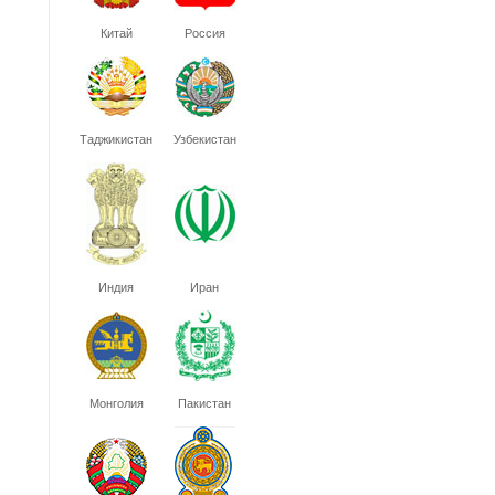
Китай
Россия
Таджикистан
Узбекистан
Индия
Иран
Монголия
Пакистан