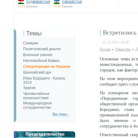
ТАДЖИКИСТАН
УЗБЕКИСТАН
13:14
Душанбе
13:14
Ташкент
Встретились
Темы
22.11.2011 10:38
Санкции
Политический диалог
Россия
Общество
Д
Военные учения
Основные темы вст
Неспокойный Кавказ
инвестиционных, т
Спецоперация на Украине
городов, как факто
Шанхайский дух
Игры Будущего - Казань
На этом мероприяти
2024
сообщает пресс-служ
Туризм
На пленарном зас
Чрезвычайные
происшествия
«Породненные гор
Международное
общественной орга
сотрудничество
Бородавко, глава
Все темы »
промышленной пала
было мнение о не
сотрудничества и б
Ответственный сек