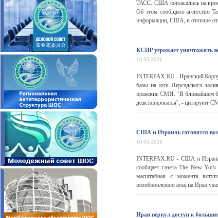
ТАСС. США согласились на врем
Об этом сообщило агентство Ta
информации, США, в отличие от с
КСИР угрожает уничтожить вс
18.05.2026
INTERFAX.RU - Иранский Корпус
базы на юге Персидского зал
иранские СМИ. "В ближайшем бу
деактивированы", - цитируют СМ
США и Израиль готовятся воз
16.05.2026
INTERFAX.RU - США и Израиль 
сообщает газета The New York 
масштабная с момента вступ
возобновлению атак на Иран уже 
Иран вернул доступ к больши