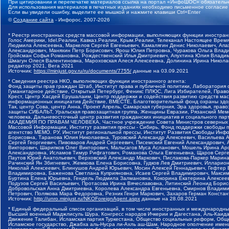
При цитировании и перепечатке материалов ссылка на портал «ИнфоШОС» обязательн
Для использования материалов в печатных изданиях необходимо письменное согласие
Если вы увидели ошибку, выделите ее мышкой и нажмите клавиши Ctrl+Enter
©
Создание сайта
- Инфорос, 2007-2026
* Реестр иностранных средств массовой информации, выполняющих функции иностранн
Голос Америки, Idel.Реалии, Кавказ.Реалии, Крым.Реалии, Телеканал Настоящее Время
Людмила Алексеевна, Маркелов Сергей Евгеньевич, Камалягин Денис Николаевич, Апах
Александрович, Маняхин Петр Борисович, Ярош Юлия Петровна, Чуракова Ольга Влади
Гройсман Софья Романовна, Рождественский Илья Дмитриевич, Апухтина Юлия Владимир
Шмагун Олеся Валентиновна, Мароховская Алеся Алексеевна, Долинина Ирина Никола
редактор 2021, Вега 2021
Источник:
https://minjust.gov.ru/ru/documents/7755/
данные на
03.09.2021
* Сведения реестра НКО, выполняющих функции иностранного агента:
Фонд защиты прав граждан Штаб, Институт права и публичной политики, Лаборатория
Гуманитарное действие, Открытый Петербург, Феникс ПЛЮС, Лига Избирателей, Правов
Крест, Центр Хасдей Ерушалаим, Центр поддержки и содействия развитию средств мас
информационных инициатив Действие, ВМЕСТЕ, Благотворительный фонд охраны здоров
Так, центр Сова, центр Анна, Проект Апрель, Самарская губерния, Эра здоровья, пр
защиты СИБАЛЬТ, Уральская правозащитная группа, Женщины Евразии, Рязанский Мемо
человека, Дальневосточный центр развития гражданских инициатив и социального пар
АКАДЕМИЯ ПО ПРАВАМ ЧЕЛОВЕКА, Частное учреждение Совета Министров северных стр
Массовой Информации, Институт развития прессы - Сибирь, Фонд поддержки свободы 
агентство МЕМО. РУ, Институт региональной прессы, Институт Развития Свободы Инф
Борисовна, Таранова Юлия Николаевна, Туровский Александр Алексеевич, Васильева 
Сергей Георгиевич, Пивоваров Андрей Сергеевич, Писемский Евгений Александрович,
Викторович, Шарипков Олег Викторович, Мальсагов Муса Асланович, Мошель Ирина Ар
Александровна, Исламов Тимур Рифгатович, Романова Ольга Евгеньевна, Щаров Серг
Паутов Юрий Анатольевич, Верховский Александр Маркович, Пислакова-Паркер Марина
Рачинский Ян Збигневич, Жемкова Елена Борисовна, Гудков Лев Дмитриевич, Иллари
Николай Алексеевич, Блинушов Андрей Юрьевич, Мосин Алексей Геннадьевич, Гефтер
Владимировна, Баженова Светлана Куприяновна, Исаев Сергей Владимирович, Максим
Буртина Елена Юрьевна, Гендель Людмила Залмановна, Кокорина Екатерина Алексеев
Подузов Сергей Васильевич, Протасова Ирина Вячеславовна, Литинский Леонид Борис
Добровольская Анна Дмитриевна, Королева Александра Евгеньевна, Смирнов Владими
Петрович, Полякова Мара Федоровна, Резник Генри Маркович, Захаров Герман Конста
Источник:
http://unro.minjust.ru/NKOForeignAgent.aspx
данные на
28.08.2021
* Единый федеральный список организаций, в том числе иностранных и международны
Высший военный Маджлисуль Шура, Конгресс народов Ичкерии и Дагестана, Аль-Каида, 
Движение Талибан, Исламская партия Туркестана, Общество социальных реформ, Общес
Исламское государство, Джабха аль-Нусра ли-Ахль аш-Шам, Народное ополчение имен