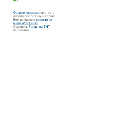
Острые козырьки
смотреть
онлайн все сезоны и серии.
Всегда свежие
новости из
мира WordPress
Смотреть
Танцы на ТНТ
бесплатно