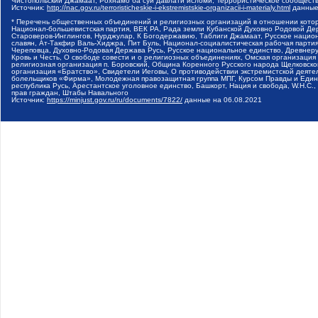
Чистопольский Джамаат, Рохнамо ба суи давлати исломи, Террористическое сообщест
Источник:
http://nac.gov.ru/terroristicheskie-i-ekstremistskie-organizacii-i-materialy.html
данные
* Перечень общественных объединений и религиозных организаций в отношении котор
Национал-большевистская партия, ВЕК РА, Рада земли Кубанской Духовно Родовой Де
Староверов-Инглингов, Нурджулар, К Богодержавию, Таблиги Джамаат, Русское наци
славян, Ат-Такфир Валь-Хиджра, Пит Буль, Национал-социалистическая рабочая парт
Череповца, Духовно-Родовая Держава Русь, Русское национальное единство, Древнер
Кровь и Честь, О свободе совести и о религиозных объединениях, Омская организаци
религиозная организация п. Боровский, Община Коренного Русского народа Щелковског
организация «Братство», Свидетели Иеговы, О противодействии экстремистской деяте
болельщиков «Фирма», Молодежная правозащитная группа МПГ, Курсом Правды и Единен
республика Русь, Арестантское уголовное единство, Башкорт, Нация и свобода, W.H.С
прав граждан, Штабы Навального
Источник:
https://minjust.gov.ru/ru/documents/7822/
данные на
06.08.2021