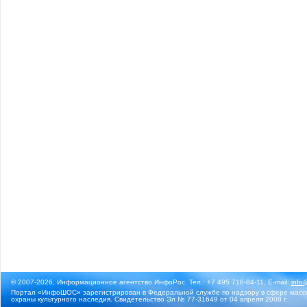
© 2007-2026, Информационное агентство ИнфоРос. Тел.: +7 495 718-84-11, E-mail:
info
Портал «ИнфоШОС» зарегистрирован в Федеральной службе по надзору в сфере массо
охраны культурного наследия. Свидетельство Эл № 77-31649 от 04 апреля 2008 г.