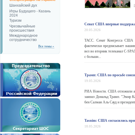
Шанхайский дух
Игры Будущего - Казань
2024
Туризм
Сенат США впервые поддержа
Чрезвычайные
20.05.2026
происшествия
Международное
сотрудничество
ТАСС. Сенат Конгресса США в
фактически предписывает вашин
Все темы »
вел во вторник телеканал C-SPAN
с больши...
Трамп: США по просьбе союзн
19.05.2026
РИА Новости. США отложили ата
заявил Дональд Трамп. "Эмир К
бен Салман Аль Сауд и президент
Tasnim: США согласились при
18.05.2026