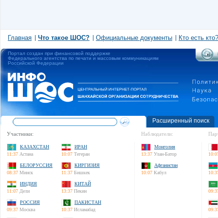
Главная
Что такое ШОС?
Официальные документы
Кто есть кто
Портал создан при финансовой поддержке
Федерального агентства по печати и массовым коммуникациям
Российской Федерации
Расширенный поиск
Участники:
Наблюдатели:
Пар
КАЗАХСТАН
ИРАН
Монголия
11:37
Астана
10:07
Тегеран
13:37
Улан-Батор
10:0
БЕЛОРУССИЯ
КИРГИЗИЯ
Афганистан
08:37
Минск
11:37
Бишкек
10:07
Кабул
10:3
ИНДИЯ
КИТАЙ
11:07
Дели
13:37
Пекин
09:3
РОССИЯ
ПАКИСТАН
09:37
Москва
10:37
Исламабад
09:3