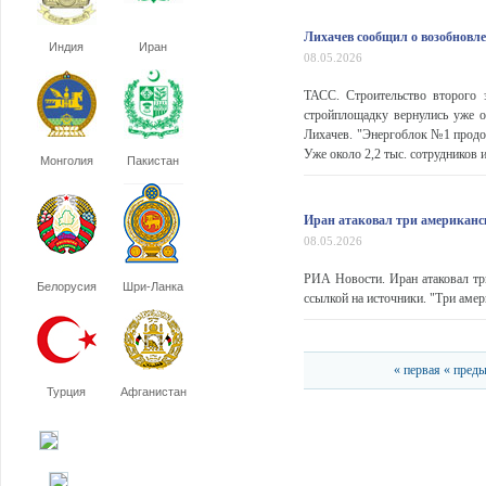
Лихачев сообщил о возобновл
Индия
Иран
08.05.2026
ТАСС. Строительство второго 
стройплощадку вернулись уже о
Лихачев. "Энергоблок №1 продо
Уже около 2,2 тыс. сотрудников 
Монголия
Пакистан
Иран атаковал три американс
08.05.2026
РИА Новости. Иран атаковал тр
Белорусия
Шри-Ланка
ссылкой на источники. "Три амер
« первая
« пред
Турция
Афганистан