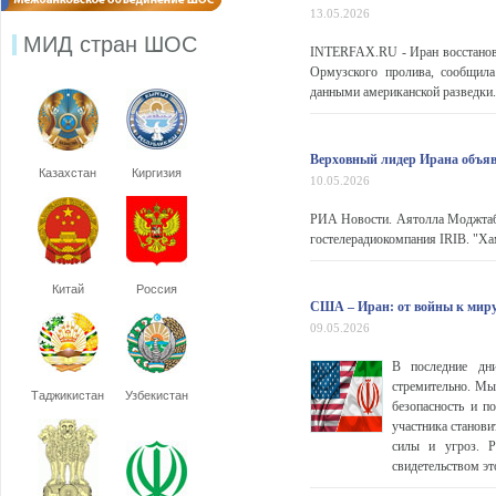
13.05.2026
МИД стран ШОС
INTERFAX.RU - Иран восстанови
Ормузского пролива, сообщила
данными американской разведки. 
Верховный лидер Ирана объя
Казахстан
Киргизия
10.05.2026
РИА Новости. Аятолла Моджтаб
гостелерадиокомпания IRIB. "Ха
Китай
Россия
США – Иран: от войны к мир
09.05.2026
В последние дн
стремительно. Мы
Таджикистан
Узбекистан
безопасность и п
участника станови
силы и угроз. Р
свидетельством эт