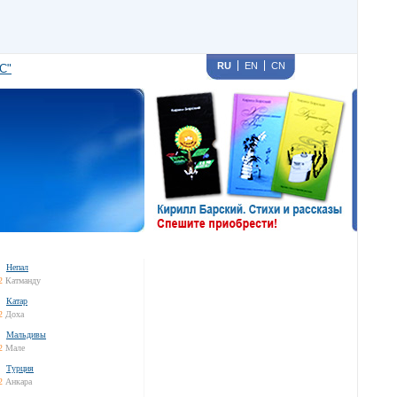
RU
EN
CN
С"
Непал
2
Катманду
Катар
2
Доха
Мальдивы
2
Мале
Турция
2
Анкара