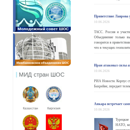
Приветствие Лаврова 
10.06.2026
ТАСС. Россия и участн
Объединение только вы
говорится в приветств
что в текущих геополити
Иран атаковал силы а
10.06.2026
МИД стран ШОС
РИА Новости. Корпус ст
Бахрейне, передает телек
Анкара встречает са
Казахстан
Киргизия
10.06.2026
Турецкие
НАТО, ко