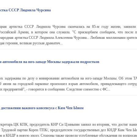
истка СССР Людмила Чурсина
ная артистка СССР Людмила Чурсина скончалась на 85-м году жизни, заявили
Российской Армии, в котором она служила. "С прискорбием сообщаем, что после 
 народная артистка СССР Людмила Алексеевна Чурсина... Любимая миллионами зрителе
ая героиня, великая русская драматич...
и автомобиля на юго-западе Москвы задержали подростков
их задержаны по делу о минировании автомобиля на юго-западе Москвы. Об этом 
9 июня на городской парковке произошел взрыв автомобиля, принадлежащего сотру
 предприятий", - говорится в сообщении. Следствие совместно с ФС...
 достижении важного консенсуса с Ким Чен Ыном
екретарь ЦК КПК, председатель КНР Си Цзиньпин заявил во вторник, что достиг важно
м Трудовой партии Кореи /ТПК/, председателем государственных дел КНДР Ким Чен Ы
 и КНДР в новую эпоху. Стороны также провели углубленные обсуждения по вопросам 