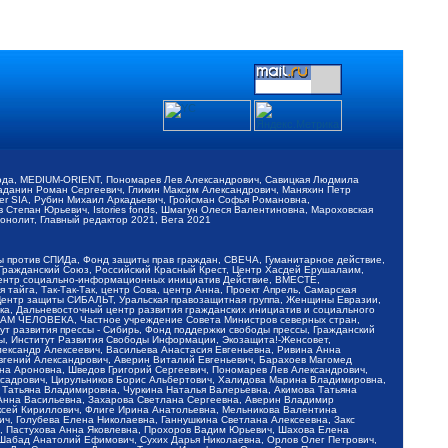
обода, MEDIUM-ORIENT, Пономарев Лев Александрович, Савицкая Людмила
Баданин Роман Сергеевич, Гликин Максим Александрович, Маняхин Петр
er SIA, Рубин Михаил Аркадьевич, Гройсман Софья Романовна,
Степан Юрьевич, Istories fonds, Шмагун Олеся Валентиновна, Мароховская
нолит, Главный редактор 2021, Вега 2021
Мы против СПИДа, Фонд защиты прав граждан, СВЕЧА, Гуманитарное действие,
 Гражданский Союз, Российский Красный Крест, Центр Хасдей Ерушалаим,
 Центр социально-информационных инициатив Действие, ВМЕСТЕ,
айга, Так-Так-Так, центр Сова, центр Анна, Проект Апрель, Самарская
Центр защиты СИБАЛЬТ, Уральская правозащитная группа, Женщины Евразии,
ка, Дальневосточный центр развития гражданских инициатив и социального
АВАМ ЧЕЛОВЕКА, Частное учреждение Совета Министров северных стран,
т развития прессы - Сибирь, Фонд поддержки свободы прессы, Гражданский
ы, Институт Развития Свободы Информации, Экозащита!-Женсовет,
ександр Алексеевич, Васильева Анастасия Евгеньевна, Ривина Анна
вгений Александрович, Аверин Виталий Евгеньевич, Барахоев Магомед
на Ароновна, Шведов Григорий Сергеевич, Пономарев Лев Александрович,
ксадрович, Цирульников Борис Альбертович, Халидова Марина Владимировна,
 Татьяна Владимировна, Чуркина Наталья Валерьевна, Акимова Татьяна
 Анна Васильевна, Захарова Светлана Сергеевна, Аверин Владимир
ксей Кириллович, Флиге Ирина Анатольевна, Мельникова Валентина
, Голубева Елена Николаевна, Ганнушкина Светлана Алексеевна, Закс
, Пастухова Анна Яковлевна, Прохоров Вадим Юрьевич, Шахова Елена
 Шабад Анатолий Ефимович, Сухих Дарья Николаевна, Орлов Олег Петрович,