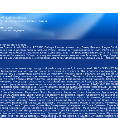
mail:
info@infoshos.ru
ре массовых коммуникаций, связи и
8 г.
язательна.
согласие редакции
иностранного агента:
щее Время, Azatliq Radiosi, PCE/PC, Сибирь.Реалии, Фактограф, Север.Реалии, Радио Св
ончич Дарья Александровна, Medusa Project, Первое антикоррупционное СМИ, VTimes.io, 
ария Михайловна, Лукьянова Юлия Сергеевна, Маетная Елизавета Витальевна, The Insid
ексей Евгеньевич, Общество с ограниченной ответственностью Телеканал Дождь, Петров 
н Роман Александрович, Великовский Дмитрий Александрович, Альтаир 2021, Ромашки мо
оратория социальных наук, Фонд по борьбе с коррупцией, Альянс врачей, НАСИЛИЮ.НЕТ, 
Гражданская инициатива против экологической преступности, Фонд борьбы с коррупцией,
чая Линия, В защиту прав заключенных, Институт глобализации и социальных движений,
тельный фонд помощи осужденным и их семьям, Фонд Тольятти, Новое время, Серебряная т
Центр Юрия Левады, Издательство Парк Гагарина, Фонд имени Андрея Рылькова, Сфера, 
еловека, Фонд защиты гласности, Российский исследовательский центр по правам челове
йствие, Центр независимых социологических исследований, Сутяжник, АКАДЕМИЯ ПО ПР
р Трансперенси Интернешнл-Р, Центр Защиты Прав Средств Массовой Информации, Институ
 академика Сахарова, Информационное агентство МЕМО. РУ, Институт региональной пресс
Лилия Айратовна, Сидорович Ольга Борисовна, Таранова Юлия Николаевна, Туровский Ал
а Ольга Андреевна, Дугин Сергей Георгиевич, Пивоваров Андрей Сергеевич, Писемский Е
в Роман Викторович, Шарипков Олег Викторович, Мальсагов Муса Асланович, Мошель Ири
ександровна, Исламов Тимур Рифгатович, Романова Ольга Евгеньевна, Щаров Сергей Але
льевич, Верховский Александр Маркович, Пислакова-Паркер Марина Петровна, Кочеткова
, Жемкова Елена Борисовна, Гудков Лев Дмитриевич, Илларионова Юлия Юрьевна, Саранг
Андрей Юрьевич, Мосин Алексей Геннадьевич, Гефтер Валентин Михайлович, Симонов Але
а, Исаев Сергей Владимирович, Максимов Сергей Владимирович, Беляев Сергей Иванович
 Кокорина Екатерина Алексеевна, Шуманов Илья Вячеславович, Арапова Галина Юрьевна
Литинский Леонид Борисович, Лукашевский Сергей Маркович, Бахмин Вячеслав Иванович,