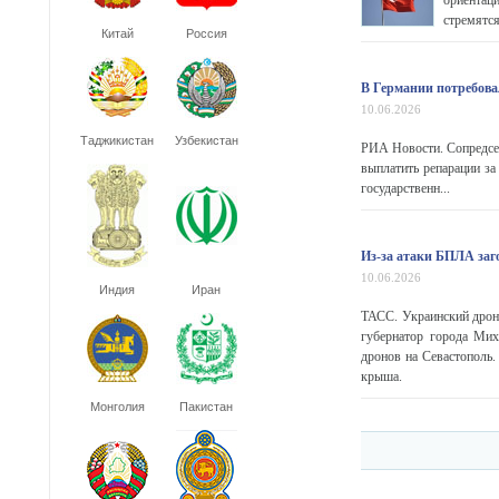
ориентац
стремятся
Китай
Россия
В Германии потребова
10.06.2026
Таджикистан
Узбекистан
РИА Новости. Сопредсед
выплатить репарации за
государственн...
Из-за атаки БПЛА заг
10.06.2026
Индия
Иран
ТАСС. Украинский дрон 
губернатор города Мих
дронов на Севастополь.
крыша.
Монголия
Пакистан