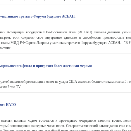
участникам третьего Форума будущего АСЕАН.
ики Ассоциации государств Юго-Восточной Азии (АСЕАН) связаны давними узами 
играет, если сохранит свое внутреннее единство и способность противостоять в
ии главы МИД РФ Сергея Лаврова участникам третьего Форума будущего АСЕАН. "В Р
ческих...
мериканского флота и пригрозил более жесткими мерами
ражей исламской революции в ответ на удары США атаковал беспилотниками силы 5-го
анал Press TV.
ммит НАТО
 коллеги полным ходом готовятся к проведению очередного саммита военно-полит
торый запланирован на первые числа июля. Североатлантический альянс давно стал си