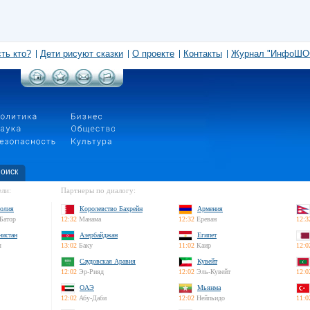
сть кто?
Дети рисуют сказки
О проекте
Контакты
Журнал "ИнфоШО
оиск
ли:
Партнеры по диалогу:
олия
Королевство Бахрейн
Армения
Батор
12:32
Манама
12:32
Ереван
12:3
нистан
Азербайджан
Египет
л
13:02
Баку
11:02
Каир
12:0
Саудовская Аравия
Кувейт
12:02
Эр-Рияд
12:02
Эль-Кувейт
12:0
ОАЭ
Мьянма
12:02
Абу-Даби
12:02
Нейпьидо
11:0