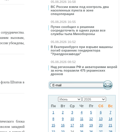
05.08.2026 16:58
ВС России взяли под контроль два
населенных пункта в зоне
спецоперации
05.08.2026 16:55
Путин сообщил о решении
сосредоточить в одних руках все
сотрудничества.
службы тыла Минобороны
нешним вызовам,
05.08.2026 16:52
оссии убеждены,
В Екатеринбурге при взрыве машины
погиб охранник гендиректора
"Уралдронзавода"
05.08.2026 08:52
Над регионами РФ и акваториями морей
за ночь поразили 475 украинских
дронов
 флота Штатов в
Пн
Вт
Ср
Чт
Пт
Сб
Вс
1
2
3
4
5
6
7
8
9
10
11
12
13
14
ического блока
15
16
17
18
19
20
21
мволом западной
22
23
24
25
26
27
28