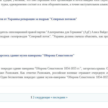
ии Турции, учитывая, что она старейший член организации и почти каждый член Еврос
 турки, одновременно состоит и в этом оборонительном, а точнее наступательном альянс
ли от Украины репарации за подрыв "Северных потоков"
атель оппозиционной правой партии "Альтернатива для Германии" (АдГ) Алиса Вайдел
 подрыв газопроводов "Северный поток". "Украина должна сначала объяснить, как про
орелось здание музея-панорамы "Оборона Севастополя"
повредил здание панорамы "Оборона Севастополя 1854-1855 гг.", загорелась крыша. 
аил Развожаев. Как отметил Развожаев, российские военные отражают очередную а
 Один беспилотник повредил здание музея-панорамы "Оборона Севастополя 1854-1855 г
1
2
следудющая »
последняя »