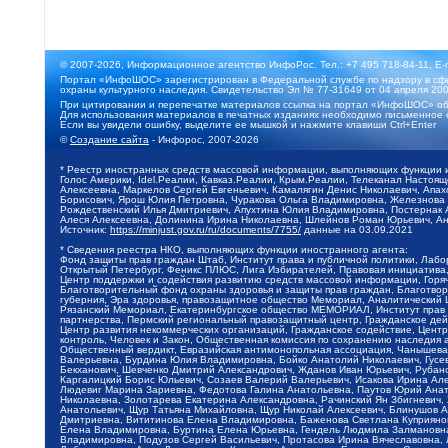
© 2007-2026, Информационное агентство ИнфоРос. Тел.: +7 495 718-84-11, E-
Портал «ИнфоШОС» зарегистрирован в Федеральной службе по надзору в сфе
охраны культурного наследия. Свидетельство Эл № 77-31649 от 04 апреля 200
При цитировании и перепечатке материалов ссылка на портал «ИнфоШОС» об
Для использования материалов в печатных изданиях необходимо письменное 
Если вы увидели ошибку, выделите ее мышкой и нажмите клавиши Ctrl+Enter
©
Создание сайта
- Инфорос, 2007-2026
* Реестр иностранных средств массовой информации, выполняющих функции 
Голос Америки, Idel.Реалии, Кавказ.Реалии, Крым.Реалии, Телеканал Настоя
Алексеевна, Маркелов Сергей Евгеньевич, Камалягин Денис Николаевич, Апах
Борисович, Ярош Юлия Петровна, Чуракова Ольга Владимировна, Железнова М
Рождественский Илья Дмитриевич, Апухтина Юлия Владимировна, Постернак Ал
Алеся Алексеевна, Долинина Ирина Николаевна, Шлейнов Роман Юрьевич, Ани
Источник:
https://minjust.gov.ru/ru/documents/7755/
данные на
03.09.2021
* Сведения реестра НКО, выполняющих функции иностранного агента:
Фонд защиты прав граждан Штаб, Институт права и публичной политики, Лаб
Открытый Петербург, Феникс ПЛЮС, Лига Избирателей, Правовая инициатива, 
Центр поддержки и содействия развитию средств массовой информации, Горя
Благотворительный фонд охраны здоровья и защиты прав граждан, Благотвори
губерния, Эра здоровья, правозащитное общество Мемориал, Аналитический 
Рязанский Мемориал, Екатеринбургское общество МЕМОРИАЛ, Институт прав ч
партнерства, Пермский региональный правозащитный центр, Гражданское де
Центр развития некоммерческих организаций, Гражданское содействие, Цент
контроль, Человек и Закон, Общественная комиссия по сохранению наследия
Общественный вердикт, Евразийская антимонопольная ассоциация, Чанышева 
Валерьевна, Бурдина Юлия Владимировна, Бойко Анатолий Николаевич, Гусев
Бекханович, Шевченко Дмитрий Александрович, Жданов Иван Юрьевич, Рубано
Каргалицкий Борис Юльевич, Созаев Валерий Валерьевич, Исакова Ирина Ал
Людевиг Марина Зариевна, Федотова Галина Анатольевна, Паутов Юрий Анато
Николаевна, Золотарева Екатерина Александровна, Рачинский Ян Збигневич
Анатольевич, Щур Татьяна Михайловна, Щур Николай Алексеевич, Блинушов 
Дмитриевна, Вититинова Елена Владимировна, Баженова Светлана Куприяновн
Елена Владимировна, Буртина Елена Юрьевна, Гендель Людмила Залмановна,
Владимировна, Подузов Сергей Васильевич, Протасова Ирина Вячеславовна, 