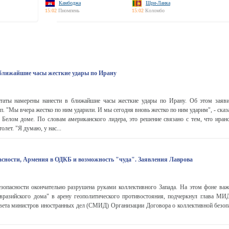
Камбоджа
Шри-Ланка
15:02
Пномпень
15:02
Коломбо
ближайшие часы жесткие удары по Ирану
аты намерены нанести в ближайшие часы жесткие удары по Ирану. Об этом заяви
. "Мы вчера жестко по ним ударили. И мы сегодня вновь жестко по ним ударим", - сказа
 Белом доме. По словам американского лидера, это решение связано с тем, что иран
олет. "Я думаю, у нас...
асности, Армения в ОДКБ и возможность "чуда". Заявления Лаврова
езопасности окончательно разрушена руками коллективного Запада. На этом фоне важ
вразийского дома" в арену геополитического противостояния, подчеркнул глава МИ
овета министров иностранных дел (СМИД) Организации Договора о коллективной безоп