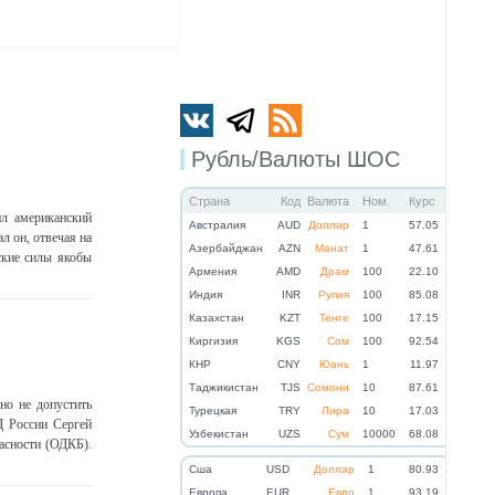
Рубль/Валюты ШОС
Страна
Код
Валюта
Ном.
Курс
л американский
Австралия
AUD
Доллар
1
57.05
л он, отвечая на
Азербайджан
AZN
Манат
1
47.61
ские силы якобы
Армения
AMD
Драм
100
22.10
Индия
INR
Рупия
100
85.08
Казахстан
KZT
Тенге
100
17.15
Киргизия
KGS
Сом
100
92.54
КНР
CNY
Юань
1
11.97
Таджикистан
TJS
Сомони
10
87.61
но не допустить
Турецкая
TRY
Лира
10
17.03
Д России Сергей
Узбекистан
UZS
Сум
10000
68.08
асности (ОДКБ).
Cша
USD
Доллар
1
80.93
Eвропа
EUR
Евро
1
93.19