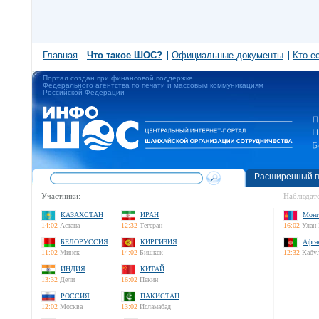
Главная
Что такое ШОС?
Официальные документы
Кто е
Портал создан при финансовой поддержке
Федерального агентства по печати и массовым коммуникациям
Российской Федерации
Расширенный п
Участники:
Наблюдате
КАЗАХСТАН
ИРАН
Монг
14:02
Астана
12:32
Тегеран
16:02
Улан-
БЕЛОРУССИЯ
КИРГИЗИЯ
Афга
11:02
Минск
14:02
Бишкек
12:32
Кабу
ИНДИЯ
КИТАЙ
13:32
Дели
16:02
Пекин
РОССИЯ
ПАКИСТАН
12:02
Москва
13:02
Исламабад