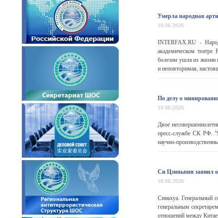
Умерла народная арт
10.06.2026
INTERFAX.RU - Народ
академическом театре 
болезни ушла из жизни
и неповторимая, настоящ
По делу о минировани
10.06.2026
Двое несовершеннолетн
пресс-службе СК РФ. "
научно-производственных
Си Цзиньпин заявил о
10.06.2026
Синьхуа. Генеральный с
генеральным секретаре
отношений между Китаем