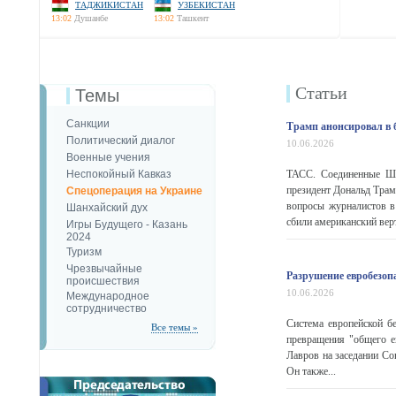
ТАДЖИКИСТАН
УЗБЕКИСТАН
13:02
Душанбе
13:02
Ташкент
Статьи
Темы
Санкции
Трамп анонсировал в 
Политический диалог
10.06.2026
Военные учения
Неспокойный Кавказ
ТАСС. Соединенные Шт
президент Дональд Трамп
Спецоперация на Украине
вопросы журналистов в
Шанхайский дух
сбили американский верт
Игры Будущего - Казань
2024
Туризм
Чрезвычайные
Разрушение евробезоп
происшествия
10.06.2026
Международное
сотрудничество
Система европейской б
Все темы »
превращения "общего е
Лавров на заседании С
Он также...