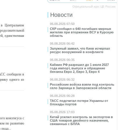
Официальный курс ЦБ России
Новости
06.08.2026 07:50
 в Центральном
СКР сообщил о 640 погибших мирных
продолжительной
жителях при вторжении ВСУ в Курскую
й, единственная
область
06.08.2026 06:42
Залужный заявил, что Киев исчерпал
ресурс вооружений в конфликте
06.08.2026 06:35
Кабмин РФ разрешил до 1 июля 2027
года импорт, выпуск и обращение
бензина Евро 2, Евро 3, Евро 4
ТАСС сообщили в
днику одного из
06.08.2026 06:32
Российские войска взяли под контроль
село Зарница в Запорожской области
06.08.2026 06:28
ТАСС подсчитал потери Украины от
блокады портов
05.08.2026 17:03
Китай усилил контроль за экспортом в
го консенсуса с
США товаров двойного назначения,
ном по развитию
связанных с БПЛА
подд...