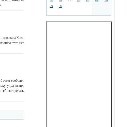
оюза, в который
е.
29
30
ь призвала Киев
изошел этот акт
Об этом сообщил
таку украинских
г.", загорелась